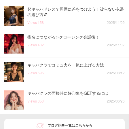
👗キャバドレスで周囲に差をつけよう！被らない衣装
の選び方💕
Views
158
2025/11/09
指名につながる✨クロージング会話術！
Views
402
2025/11/07
キャバクラでコミュ力を一気に上げる方法！
Views
595
2025/08/12
キャバクラの面接時に好印象をGETするには
Views
353
2025/06/26
ブログ記事一覧はこちらから