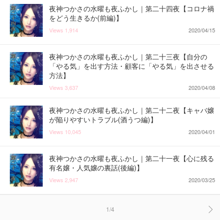
夜神つかさの水曜も夜ふかし｜第二十四夜【コロナ禍
をどう生きるか(前編)】
Views
1,914
2020/04/15
夜神つかさの水曜も夜ふかし｜第二十三夜【自分の
「やる気」を出す方法・顧客に「やる気」を出させる
方法】
Views
3,637
2020/04/08
夜神つかさの水曜も夜ふかし｜第二十二夜【キャバ嬢
が陥りやすいトラブル(酒うつ編)】
Views
10,045
2020/04/01
夜神つかさの水曜も夜ふかし｜第二十一夜【心に残る
有名嬢・人気嬢の裏話(後編)】
Views
2,947
2020/03/25
1/4