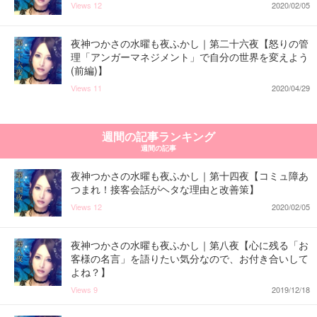
Views
12
2020/02/05
夜神つかさの水曜も夜ふかし｜第二十六夜【怒りの管
理「アンガーマネジメント」で自分の世界を変えよう
(前編)】
Views
11
2020/04/29
週間の記事ランキング
週間の記事
夜神つかさの水曜も夜ふかし｜第十四夜【コミュ障あ
つまれ！接客会話がヘタな理由と改善策】
Views
12
2020/02/05
夜神つかさの水曜も夜ふかし｜第八夜【心に残る「お
客様の名言」を語りたい気分なので、お付き合いして
よね？】
Views
9
2019/12/18