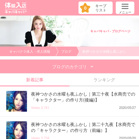
キープ
0
リスト
メニュー
キャバキャバ - ブログページ
キャバクラ体入・求人情報
ブログ
夜神つかさの水曜も夜ふかし
ブログのカテゴリ
新着記事
ランキング
夜神つかさの水曜も夜ふかし｜第三十夜【水商売での
「キャラクター」の作り方(後編)】
Views
3,741
2020/05/27
夜神つかさの水曜も夜ふかし｜第二十九夜【水商売で
の「キャラクター」の作り方（前編）】
Views
3,734
2020/05/20