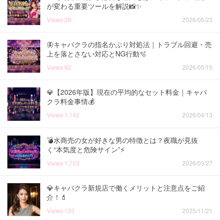
が変わる重要ツールを解説📸✨
Views
29
2026/06/23
🦋キャバクラの指名かぶり対処法｜トラブル回避・売
上を落とさない対応とNG行動🫧
Views
92
2026/05/15
💎【2026年版】現在の平均的なセット料金｜キャバ
クラ料金事情💰
Views
1,162
2026/04/13
💣️水商売の女が好きな男の特徴とは？夜職が見抜
く“本気度と危険サイン”⚡️
Views
1,703
2026/03/27
💎キャバクラ新規店で働くメリットと注意点をご紹
介！💄
Views
133
2025/11/21