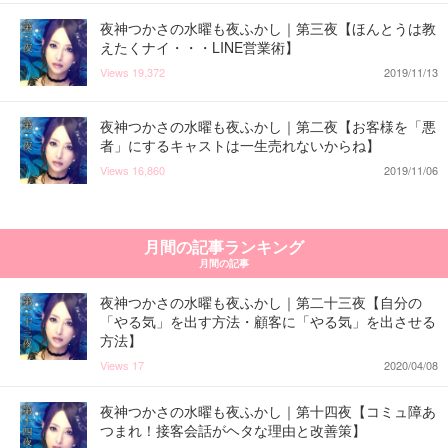
夜神つかさの水曜も夜ふかし｜第三夜【ほんとうは教
えたくナイ・・・LINE営業術】
Views
19,372
2019/11/13
夜神つかさの水曜も夜ふかし｜第二夜【お客様を「悪
者」にするキャストは一生売れないからね】
Views
16,860
2019/11/06
月間の記事ランキング
月間の記事
夜神つかさの水曜も夜ふかし｜第二十三夜【自分の
「やる気」を出す方法・顧客に「やる気」を出させる
方法】
Views
17
2020/04/08
夜神つかさの水曜も夜ふかし｜第十四夜【コミュ障あ
つまれ！接客会話がヘタな理由と改善策】