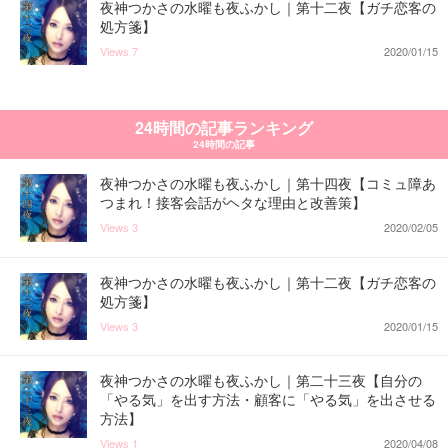
夜神つかさの水曜も夜ふかし｜第十二夜【ガチ恋客の
処方箋】
Views
7
2020/01/15
24時間の記事ランキング
24時間の記事
夜神つかさの水曜も夜ふかし｜第十四夜【コミュ障あ
つまれ！接客会話がヘタな理由と改善策】
Views
3
2020/02/05
夜神つかさの水曜も夜ふかし｜第十二夜【ガチ恋客の
処方箋】
Views
3
2020/01/15
夜神つかさの水曜も夜ふかし｜第二十三夜【自分の
「やる気」を出す方法・顧客に「やる気」を出させる
方法】
Views
1
2020/04/08