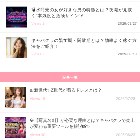
💣️水商売の女が好きな男の特徴とは？夜職が見抜
く“本気度と危険サイン”⚡️
Views
2
2026/03/27
キャバクラの繁忙期・閑散期とは？効率よく稼ぐ方
法をご紹介！
Views
2
2025/06/19
記事一覧
🎀新世代✨Z世代が着るドレスとは？
Views
18
2026/07/28
💎【写真名刺】が必要な理由とは？キャバクラで売上
が変わる重要ツールを解説📸✨
Views
30
2026/06/23