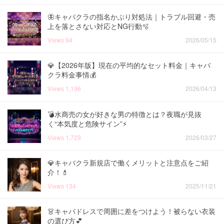
🦋キャバクラの指名かぶり対処法｜トラブル回避・売
上を落とさない対応とNG行動🫧
Views
94
2026/05/15
💎【2026年版】現在の平均的なセット料金｜キャバ
クラ料金事情💰
Views
1,196
2026/04/13
💣️水商売の女が好きな男の特徴とは？夜職が見抜
く“本気度と危険サイン”⚡️
Views
1,729
2026/03/27
💎キャバクラ新規店で働くメリットと注意点をご紹
介！💄
Views
134
2025/11/21
👗キャバドレスで周囲に差をつけよう！被らない衣装
の選び方💕