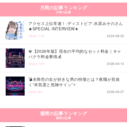
月間の記事ランキング
月間の記事
アクセス上位常連！-ディストピア-水原みそのさん
★SPECIAL INTERVIEW★
Views
119
2024/09/20
💎【2026年版】現在の平均的なセット料金｜キャ
バクラ料金事情💰
Views
109
2026/04/13
💣️水商売の女が好きな男の特徴とは？夜職が見抜
く“本気度と危険サイン”⚡️
Views
89
2026/03/27
週間の記事ランキング
週間の記事