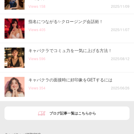
Views
158
2025/11/09
指名につながる✨クロージング会話術！
Views
405
2025/11/07
キャバクラでコミュ力を一気に上げる方法！
Views
596
2025/08/12
キャバクラの面接時に好印象をGETするには
Views
354
2025/06/26
ブログ記事一覧はこちらから