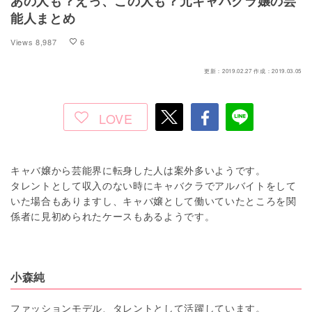
あの人も？えっ、この人も？元キャバクラ嬢の芸
能人まとめ
Views
8,987
6
更新：2019.02.27 作成：2019.03.05
LOVE
キャバ嬢から芸能界に転身した人は案外多いようです。
タレントとして収入のない時にキャバクラでアルバイトをして
いた場合もありますし、キャバ嬢として働いていたところを関
係者に見初められたケースもあるようです。
小森純
ファッションモデル、タレントとして活躍しています。