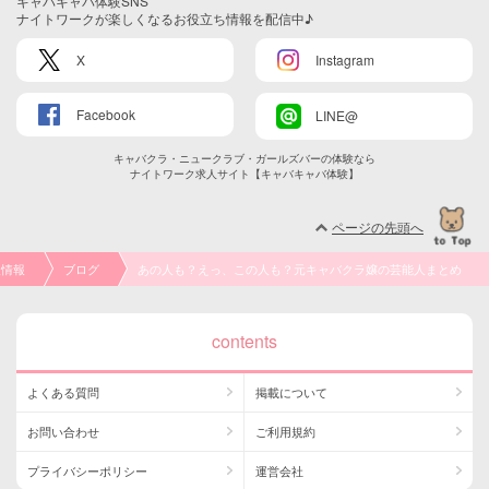
キャバキャバ体験SNS
ナイトワークが楽しくなるお役立ち情報を配信中♪
X
Instagram
Facebook
LINE@
キャバクラ・ニュークラブ・ガールズバーの体験なら
ナイトワーク求人サイト【キャバキャバ体験】
ページの先頭へ
人情報
ブログ
あの人も？えっ、この人も？元キャバクラ嬢の芸能人まとめ
contents
よくある質問
掲載について
お問い合わせ
ご利用規約
プライバシーポリシー
運営会社