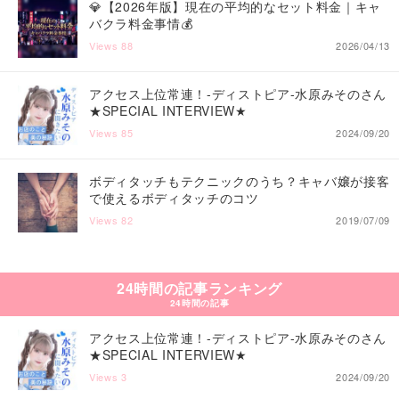
💎【2026年版】現在の平均的なセット料金｜キャ
バクラ料金事情💰
Views
88
2026/04/13
アクセス上位常連！-ディストピア-水原みそのさん
★SPECIAL INTERVIEW★
Views
85
2024/09/20
ボディタッチもテクニックのうち？キャバ嬢が接客
で使えるボディタッチのコツ
Views
82
2019/07/09
24時間の記事ランキング
24時間の記事
アクセス上位常連！-ディストピア-水原みそのさん
★SPECIAL INTERVIEW★
Views
3
2024/09/20