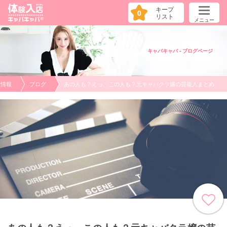
キープ
0
リスト
メニュー
キャバキャバ - ブログページ
人情報
ブログ
あの人も？えっ、この人も？元キャバクラ嬢の芸能人まとめ