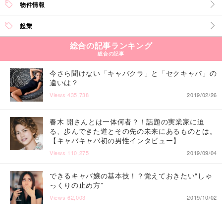
物件情報
起業
総合の記事ランキング
総合の記事
今さら聞けない「キャバクラ」と「セクキャバ」の
違いは？
Views
435,738
2019/02/26
春木 開さんとは一体何者？！話題の実業家に迫
る、歩んできた道とその先の未来にあるものとは。
【キャバキャバ初の男性インタビュー】
Views
110,275
2019/09/04
できるキャバ嬢の基本技！？覚えておきたい“しゃ
っくりの止め方”
Views
62,003
2019/10/02