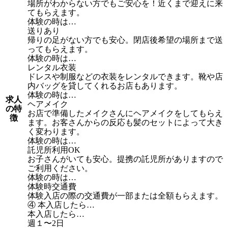
場所がわからない方でもご安心を！近くまで迎えに来
てもらえます。
体験の時は…
送りあり
帰りの足がない方でも安心。閉店後希望の場所まで送
ってもらえます。
体験の時は…
レンタル衣装
ドレスや制服などの衣装をレンタルできます。靴や店
内バッグを貸してくれるお店もあります。
体験の時は…
求人
ヘアメイク
の特
お店で準備したメイクさんにヘアメイクをしてもらえ
徴
ます。お客さんからの反応も髪のセットによって大き
く変わります。
体験の時は…
託児所利用OK
お子さんがいても安心。提携の託児所がありますので
ご利用ください。
体験の時は…
体験時交通費
体験入店の際の交通費が一部または全額もらえます。
④ 本入店したら…
本入店したら…
週１〜2日