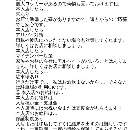
個人ロッカーがあるので荷物も置いておけますね。
本入店したら…
寮あり
お店で準備した寮がありますので、遠方からのご応募
でも安心です。
本入店したら…
アリバイ対策
両親や彼氏にバレたくない場合も対策してくれます。
詳しくはお店に相談しましょう。
本入店したら…
マイナンバー対策
家族やお昼の会社にアルバイトがバレることはありま
せん。詳しくはお店に相談しましょう。
本入店したら…
駐車場あり
行きだけ車で…、私はお酒飲まないから…、そんな方
は駐車場の利用OKです。
⑤ 本入店のお給料は…
本入店のお給料は…
入店祝い金・支度金
本入店時にはお祝い金または支度金がもらえます！
本入店のお給料は…
保証制度あり
入店または移店してすぐに結果を出すのは難しいです
よね。一定期間、一定の時給を保証してもらえるので