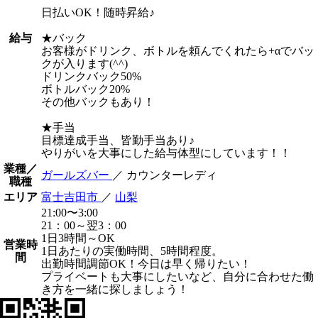
日払いOK！随時昇給♪
給与
★バック
お客様がドリンク、ボトルを頼んでくれたら+αでバッ
クが入ります(^^)
ドリンクバック50%
ボトルバック20%
その他バックもあり！
★手当
目標達成手当、皆勤手当あり♪
やりがいを大事にした給与体型にしています！！
業種／
ガールズバー
／ カウンターレディ
職種
エリア
富士吉田市
／
山梨
21:00〜3:00
21：00～翌3：00
1日3時間～OK
営業時
1日あたりの実働時間、5時間程度。
間
出勤時間調節OK！今日は早く帰りたい！
プライベートも大事にしたいなど、自分に合わせた働
き方を一緒に探しましょう！