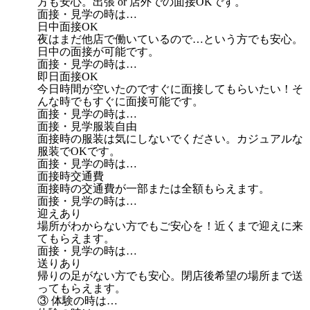
方も安心。出張 or 店外での面接OKです。
面接・見学の時は…
日中面接OK
夜はまだ他店で働いているので…という方でも安心。
日中の面接が可能です。
面接・見学の時は…
即日面接OK
今日時間が空いたのですぐに面接してもらいたい！そ
んな時でもすぐに面接可能です。
面接・見学の時は…
面接・見学服装自由
面接時の服装は気にしないでください。カジュアルな
服装でOKです。
面接・見学の時は…
面接時交通費
面接時の交通費が一部または全額もらえます。
面接・見学の時は…
迎えあり
場所がわからない方でもご安心を！近くまで迎えに来
てもらえます。
面接・見学の時は…
送りあり
帰りの足がない方でも安心。閉店後希望の場所まで送
ってもらえます。
③ 体験の時は…