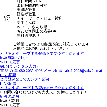
・1日3時間～OK
・出勤時間調整可能
・未経験歓迎
・経験者歓迎
その
・ナイトワークデビュー歓迎
他
・学生さん歓迎
・Wワークさん歓迎
・お友だち同士の応募OK
・無料送迎あり
ご希望に合わせて臨機応変に対応しています！！
お気軽にお問い合わせください♪
とりあえずキープする
登録不要で今すぐ使えます
応募確認へ進む
WEBで応募
約1分でカンタン入力♪
電
話
応
募
080-2035-4993
メール応募
caba2-7098@caba2.email
LINE応募
会員登録なしでカンタン応募
LINE応募
とりあえずキープする
登録不要で今すぐ使えます
お問い合わせだけでも大丈夫。お気軽にどうぞ！
応募の説明
応募の説明
WEBで応募