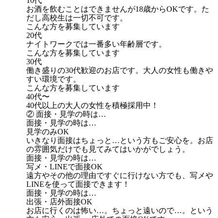
10代
お酒を飲むことはできませんが18歳からOKです。た
だし高校生は一切不可です。
こんな方を募集しています
20代
ナイトワークでは一番多い年齢層です。
こんな方を募集しています
30代
働き盛りの30代歓迎のお店です。大人の女性も働きや
すい環境です。
こんな方を募集しています
40代〜
40代以上の大人の女性を積極採用中！
② 面接・見学の時は…
面接・見学の時は…
見学のみOK
いきなり面接はちょっと…という方もご安心を。お店
の雰囲気だけでも見てみてはいかがでしょう。
面接・見学の時は…
写メ・LINEで面接OK
遠方やその他の理由ですぐに行けない方でも、写メや
LINEを使って面接できます！
面接・見学の時は…
出張・店外面接OK
お店に行くのは怖い…。ちょっと遠いので…。という