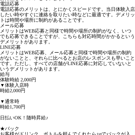
電話応募
電話応募のメリットは、とにかくスピードです。当日体験入店
したい時やすぐに連絡を取りたい時などに最適です。デメリッ
トは時間や場所に制約があることです。
メール応募
メリットはWEB応募と同様で時間や場所の制約がなく、いつ
でも応募できることですが、こちらも対応時間がかかるという
デメリットがあります。
LINE応募
メリットはWEB応募、メール応募と同様で時間や場所の制約
がないことと、それらに比べるとお店のレスポンスも早いこと
です。ただし、すべての店舗がLINE応募に対応していないと
いうデメリットがあります。
給与
体験時給
2,000円
▼体験入店時
時給2,000円
▼通常時
時給1,700円
日払いOK！随時昇給♪
★バック
お客様がドリンク、ボトルを頼んでくれたら+αでバックが入