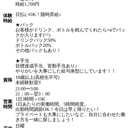
時給1,700円
日払いOK！随時昇給♪
体験
時給
★バック
お客様がドリンク、ボトルを頼んでくれたら+αでバッ
クが入ります(^^)
ドリンクバック50%
ボトルバック20%
その他バックもあり！
★手当
目標達成手当、皆勤手当あり♪
やりがいを大事にした給与体型にしています！！
18歳以上(高校生不可)
資格
未経験歓迎‼️
21:00〜3:00
21：00～翌3：00
1日3時間～OK
営業
1日あたりの実働時間、5時間程度。
時間
出勤時間調節OK！今日は早く帰りたい！
プライベートも大事にしたいなど、自分に合わせた働
き方を一緒に探しましょう！
日曜