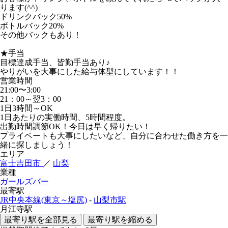
ります(^^)
ドリンクバック50%
ボトルバック20%
その他バックもあり！
★手当
目標達成手当、皆勤手当あり♪
やりがいを大事にした給与体型にしています！！
営業時間
21:00〜3:00
21：00～翌3：00
1日3時間～OK
1日あたりの実働時間、5時間程度。
出勤時間調節OK！今日は早く帰りたい！
プライベートも大事にしたいなど、自分に合わせた働き方を一
緒に探しましょう！
エリア
富士吉田市
／
山梨
業種
ガールズバー
最寄駅
JR中央本線(東京～塩尻)
-
山梨市駅
月江寺駅
最寄り駅を全部見る
最寄り駅を縮める