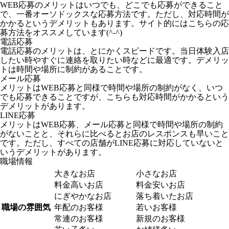
WEB応募のメリットはいつでも、どこでも応募ができること
で、一番オーソドックスな応募方法です。ただし、対応時間が
かかるというデメリットもあります。サイト的にはこちらの応
募方法をオススメしています(^-^)
電話応募
電話応募のメリットは、とにかくスピードです。当日体験入店
したい時やすぐに連絡を取りたい時などに最適です。デメリッ
トは時間や場所に制約があることです。
メール応募
メリットはWEB応募と同様で時間や場所の制約がなく、いつ
でも応募できることですが、こちらも対応時間がかかるという
デメリットがあります。
LINE応募
メリットはWEB応募、メール応募と同様で時間や場所の制約
がないことと、それらに比べるとお店のレスポンスも早いこと
です。ただし、すべての店舗がLINE応募に対応していないと
いうデメリットがあります。
職場情報
大きなお店
小さなお店
料金高いお店
料金安いお店
にぎやかなお店
落ち着いたお店
職場の雰囲気
年配のお客様
若いお客様
常連のお客様
新規のお客様