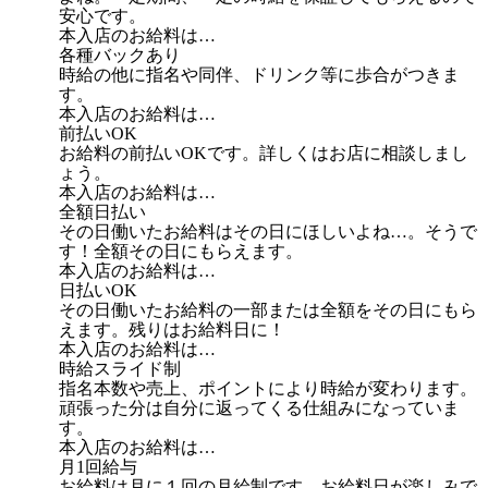
安心です。
本入店のお給料は…
各種バックあり
時給の他に指名や同伴、ドリンク等に歩合がつきま
す。
本入店のお給料は…
前払いOK
お給料の前払いOKです。詳しくはお店に相談しまし
ょう。
本入店のお給料は…
全額日払い
その日働いたお給料はその日にほしいよね…。そうで
す！全額その日にもらえます。
本入店のお給料は…
日払いOK
その日働いたお給料の一部または全額をその日にもら
えます。残りはお給料日に！
本入店のお給料は…
時給スライド制
指名本数や売上、ポイントにより時給が変わります。
頑張った分は自分に返ってくる仕組みになっていま
す。
本入店のお給料は…
月1回給与
お給料は月に１回の月給制です。お給料日が楽しみで