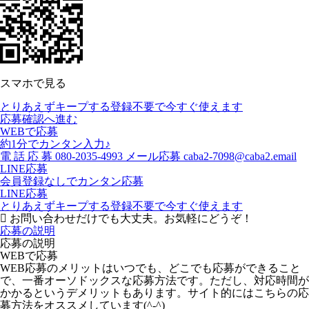
スマホで見る
とりあえずキープする
登録不要で今すぐ使えます
応募確認へ進む
WEBで応募
約1分でカンタン入力♪
電
話
応
募
080-2035-4993
メール応募
caba2-7098@caba2.email
LINE応募
会員登録なしでカンタン応募
LINE応募
とりあえずキープする
登録不要で今すぐ使えます
お問い合わせだけでも大丈夫。お気軽にどうぞ！
応募の説明
応募の説明
WEBで応募
WEB応募のメリットはいつでも、どこでも応募ができること
で、一番オーソドックスな応募方法です。ただし、対応時間が
かかるというデメリットもあります。サイト的にはこちらの応
募方法をオススメしています(^-^)