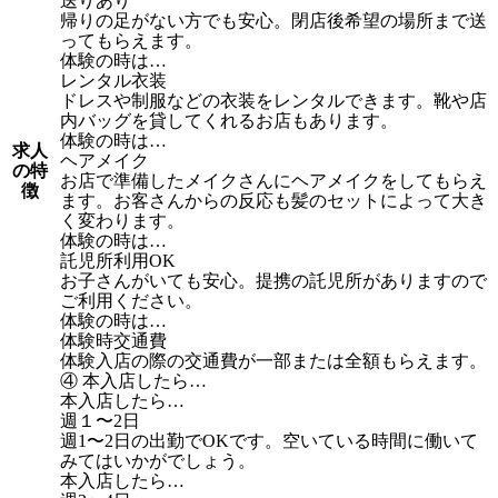
送りあり
帰りの足がない方でも安心。閉店後希望の場所まで送
ってもらえます。
体験の時は…
レンタル衣装
ドレスや制服などの衣装をレンタルできます。靴や店
内バッグを貸してくれるお店もあります。
体験の時は…
求人
ヘアメイク
の特
お店で準備したメイクさんにヘアメイクをしてもらえ
徴
ます。お客さんからの反応も髪のセットによって大き
く変わります。
体験の時は…
託児所利用OK
お子さんがいても安心。提携の託児所がありますので
ご利用ください。
体験の時は…
体験時交通費
体験入店の際の交通費が一部または全額もらえます。
④ 本入店したら…
本入店したら…
週１〜2日
週1〜2日の出勤でOKです。空いている時間に働いて
みてはいかがでしょう。
本入店したら…