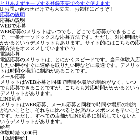
とりあえずキープする
登録不要で今すぐ使えます
お問い合わせだけでも大丈夫。お気軽にどうぞ！
応募の説明
応募の説明
WEBで応募
WEB応募のメリットはいつでも、どこでも応募ができること
で、一番オーソドックスな応募方法です。ただし、対応時間が
かかるというデメリットもあります。サイト的にはこちらの応
募方法をオススメしています(^-^)
電話応募
電話応募のメリットは、とにかくスピードです。当日体験入店
したい時やすぐに連絡を取りたい時などに最適です。デメリッ
トは時間や場所に制約があることです。
メール応募
メリットはWEB応募と同様で時間や場所の制約がなく、いつ
でも応募できることですが、こちらも対応時間がかかるという
デメリットがあります。
LINE応募
メリットはWEB応募、メール応募と同様で時間や場所の制約
がないことと、それらに比べるとお店のレスポンスも早いこと
です。ただし、すべての店舗がLINE応募に対応していないと
いうデメリットがあります。
給与
体験時給
3,000円
【体験時給】