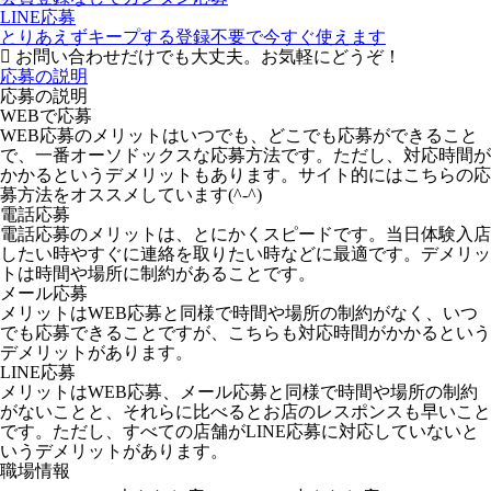
LINE応募
とりあえずキープする
登録不要で今すぐ使えます
お問い合わせだけでも大丈夫。お気軽にどうぞ！
応募の説明
応募の説明
WEBで応募
WEB応募のメリットはいつでも、どこでも応募ができること
で、一番オーソドックスな応募方法です。ただし、対応時間が
かかるというデメリットもあります。サイト的にはこちらの応
募方法をオススメしています(^-^)
電話応募
電話応募のメリットは、とにかくスピードです。当日体験入店
したい時やすぐに連絡を取りたい時などに最適です。デメリッ
トは時間や場所に制約があることです。
メール応募
メリットはWEB応募と同様で時間や場所の制約がなく、いつ
でも応募できることですが、こちらも対応時間がかかるという
デメリットがあります。
LINE応募
メリットはWEB応募、メール応募と同様で時間や場所の制約
がないことと、それらに比べるとお店のレスポンスも早いこと
です。ただし、すべての店舗がLINE応募に対応していないと
いうデメリットがあります。
職場情報