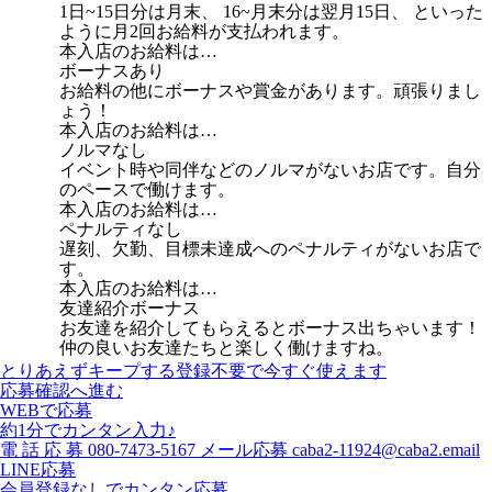
1日~15日分は月末、 16~月末分は翌月15日、 といった
ように月2回お給料が支払われます。
本入店のお給料は…
ボーナスあり
お給料の他にボーナスや賞金があります。頑張りまし
ょう！
本入店のお給料は…
ノルマなし
イベント時や同伴などのノルマがないお店です。自分
のペースで働けます。
本入店のお給料は…
ペナルティなし
遅刻、欠勤、目標未達成へのペナルティがないお店で
す。
本入店のお給料は…
友達紹介ボーナス
お友達を紹介してもらえるとボーナス出ちゃいます！
仲の良いお友達たちと楽しく働けますね。
とりあえずキープする
登録不要で今すぐ使えます
応募確認へ進む
WEBで応募
約1分でカンタン入力♪
電
話
応
募
080-7473-5167
メール応募
caba2-11924@caba2.email
LINE応募
会員登録なしでカンタン応募