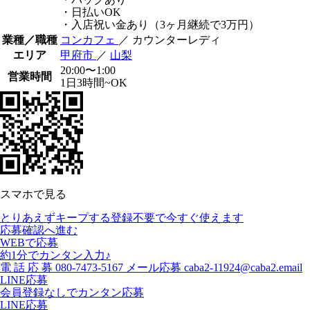
・日払いOK
・入店祝い金あり（3ヶ月継続で3万円）
業種／職種
コンカフェ
／ カウンターレディ
エリア
甲府市
／
山梨
20:00〜1:00
営業時間
1日3時間~OK
スマホで見る
とりあえずキープする
登録不要で今すぐ使えます
応募確認へ進む
WEBで応募
約1分でカンタン入力♪
電
話
応
募
080-7473-5167
メール応募
caba2-11924@caba2.email
LINE応募
会員登録なしでカンタン応募
LINE応募