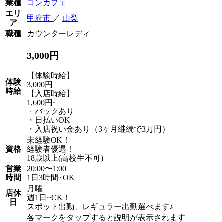
業種
コンカフェ
エリ
甲府市
／
山梨
ア
職種
カウンターレディ
3,000円
【体験時給】
体験
3,000円
時給
【入店時給】
1,600円~
・バックあり
・日払いOK
・入店祝い金あり（3ヶ月継続で3万円）
未経験OK！
資格
経験者優遇！
18歳以上(高校生不可)
営業
20:00〜1:00
時間
1日3時間~OK
月曜
店休
週1日~OK！
日
スポット出勤、レギュラー出勤選べます♪
各マークをタップすると説明が表示されます