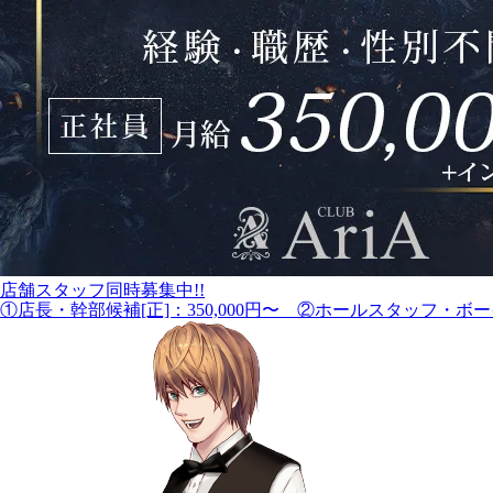
店舗スタッフ同時募集中!!
①店長・幹部候補[正]：350,000円〜 ②ホールスタッフ・ボーイ[