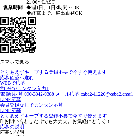
21:00〜LAST
営業時間
◆週1日、1日3時間～OK
◆終電まで、遅出勤務OK
スマホで見る
とりあえずキープする
登録不要で今すぐ使えます
応募確認へ進む
WEBで応募
約1分でカンタン入力♪
電
話
応
募
090-3342-0388
メール応募
caba2-11226@caba2.email
LINE応募
会員登録なしでカンタン応募
LINE応募
とりあえずキープする
登録不要で今すぐ使えます
お問い合わせだけでも大丈夫。お気軽にどうぞ！
応募の説明
応募の説明