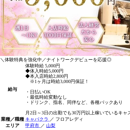
＼体験特典を強化中／ナイトワークデビューを応援◎
体験時給
5,000円
◆体入時給5,000円
◆本入店時給2,800円
※1ヶ月は時給3,000円保証！
給与
・日払いOK
・最低時給変動なし
・ドリンク、指名、同伴など、各種バックあり
月2日～3日の出勤でも30万円以上稼いでいるキャ
業種／職種
キャバクラ
／ フロアレディ
エリア
甲府市
／
山梨