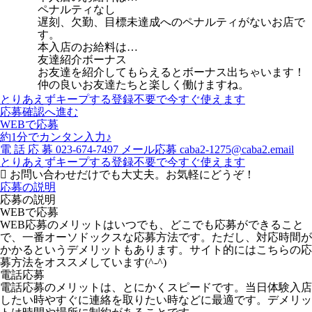
ペナルティなし
遅刻、欠勤、目標未達成へのペナルティがないお店で
す。
本入店のお給料は…
友達紹介ボーナス
お友達を紹介してもらえるとボーナス出ちゃいます！
仲の良いお友達たちと楽しく働けますね。
とりあえずキープする
登録不要で今すぐ使えます
応募確認へ進む
WEBで応募
約1分でカンタン入力♪
電
話
応
募
023-674-7497
メール応募
caba2-1275@caba2.email
とりあえずキープする
登録不要で今すぐ使えます
お問い合わせだけでも大丈夫。お気軽にどうぞ！
応募の説明
応募の説明
WEBで応募
WEB応募のメリットはいつでも、どこでも応募ができること
で、一番オーソドックスな応募方法です。ただし、対応時間が
かかるというデメリットもあります。サイト的にはこちらの応
募方法をオススメしています(^-^)
電話応募
電話応募のメリットは、とにかくスピードです。当日体験入店
したい時やすぐに連絡を取りたい時などに最適です。デメリッ