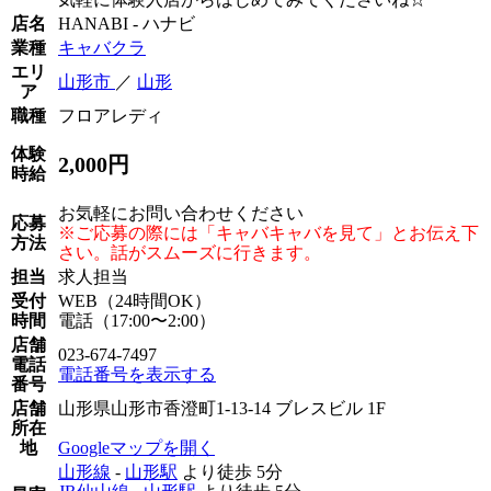
店名
HANABI - ハナビ
業種
キャバクラ
エリ
山形市
／
山形
ア
職種
フロアレディ
体験
2,000円
時給
お気軽にお問い合わせください
応募
※ご応募の際には「キャバキャバを見て」とお伝え下
方法
さい。話がスムーズに行きます。
担当
求人担当
受付
WEB（24時間OK）
時間
電話（17:00〜2:00）
店舗
023-674-7497
電話
電話番号を表示する
番号
店舗
山形県山形市香澄町1-13-14 ブレスビル 1F
所在
地
Googleマップを開く
山形線
-
山形駅
より徒歩
5分