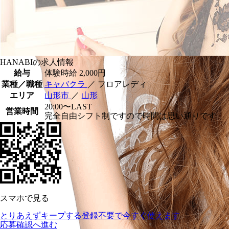
HANABIの求人情報
給与
体験時給
2,000円
業種／職種
キャバクラ
／ フロアレディ
エリア
山形市
／
山形
20:00〜LAST
営業時間
完全自由シフト制ですので時間は思い通りです
スマホで見る
とりあえずキープする
登録不要で今すぐ使えます
応募確認へ進む