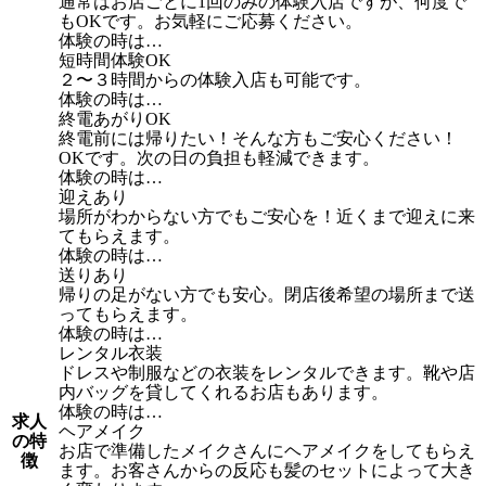
通常はお店ごとに1回のみの体験入店ですが、何度で
もOKです。お気軽にご応募ください。
体験の時は…
短時間体験OK
２〜３時間からの体験入店も可能です。
体験の時は…
終電あがりOK
終電前には帰りたい！そんな方もご安心ください！
OKです。次の日の負担も軽減できます。
体験の時は…
迎えあり
場所がわからない方でもご安心を！近くまで迎えに来
てもらえます。
体験の時は…
送りあり
帰りの足がない方でも安心。閉店後希望の場所まで送
ってもらえます。
体験の時は…
レンタル衣装
ドレスや制服などの衣装をレンタルできます。靴や店
内バッグを貸してくれるお店もあります。
体験の時は…
求人
ヘアメイク
の特
お店で準備したメイクさんにヘアメイクをしてもらえ
徴
ます。お客さんからの反応も髪のセットによって大き