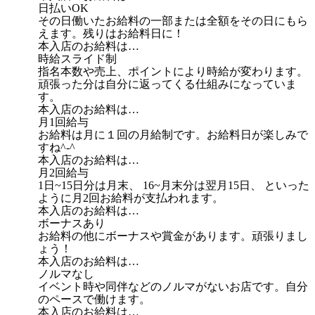
日払いOK
その日働いたお給料の一部または全額をその日にもら
えます。残りはお給料日に！
本入店のお給料は…
時給スライド制
指名本数や売上、ポイントにより時給が変わります。
頑張った分は自分に返ってくる仕組みになっていま
す。
本入店のお給料は…
月1回給与
お給料は月に１回の月給制です。お給料日が楽しみで
すね^-^
本入店のお給料は…
月2回給与
1日~15日分は月末、 16~月末分は翌月15日、 といった
ように月2回お給料が支払われます。
本入店のお給料は…
ボーナスあり
お給料の他にボーナスや賞金があります。頑張りまし
ょう！
本入店のお給料は…
ノルマなし
イベント時や同伴などのノルマがないお店です。自分
のペースで働けます。
本入店のお給料は…