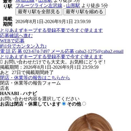
JR仙山線
-
山形駅
より徒歩
5分
最寄
フルーツライン左沢線
-
山形駅
より徒歩
5分
り駅
最寄り駅を全部見る
最寄り駅を縮める
掲載
2026年8月1日-2026年9月1日 23:59:59
期間
とりあえずキープする
登録不要で今すぐ使えます
応募確認へ進む
WEBで応募
約1分でカンタン入力♪
電
話
応
募
023-674-7497
メール応募
caba2-1275@caba2.email
とりあえずキープする
登録不要で今すぐ使えます
お問い合わせだけでも大丈夫。お気軽にどうぞ！
掲載期間：2026年8月1日-2026年9月1日 23:59:59
あと
27
日で掲載期間終了
閉店・休業等の報告はこちらから
閉店・休業等の報告フォーム
店名
HANABI - ハナビ
お問い合わせ内容を選択してください
お店は閉店・休業しています
その他