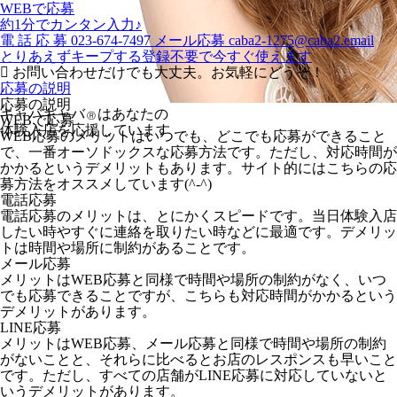
WEBで応募
約1分でカンタン入力♪
電
話
応
募
023-674-7497
メール応募
caba2-1275@caba2.email
とりあえずキープする
登録不要で今すぐ使えます
お問い合わせだけでも大丈夫。お気軽にどうぞ！
応募の説明
応募の説明
キャバキャバ
はあなたの
Ⓡ
WEBで応募
体験入店を応援しています
WEB応募のメリットはいつでも、どこでも応募ができること
で、一番オーソドックスな応募方法です。ただし、対応時間が
かかるというデメリットもあります。サイト的にはこちらの応
募方法をオススメしています(^-^)
電話応募
電話応募のメリットは、とにかくスピードです。当日体験入店
したい時やすぐに連絡を取りたい時などに最適です。デメリッ
トは時間や場所に制約があることです。
メール応募
メリットはWEB応募と同様で時間や場所の制約がなく、いつ
でも応募できることですが、こちらも対応時間がかかるという
デメリットがあります。
LINE応募
メリットはWEB応募、メール応募と同様で時間や場所の制約
がないことと、それらに比べるとお店のレスポンスも早いこと
です。ただし、すべての店舗がLINE応募に対応していないと
いうデメリットがあります。