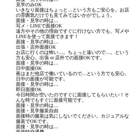
見学のみOK
いきなり面接はちょっと…という方もご安心を。お店
の雰囲気だけでも見てみてはいかがでしょう。
面接・見学の時は…
写メ・LINEで面接OK
遠方やその他の理由ですぐに行けない方でも、写メや
LINEを使って面接できます！
面接・見学の時は…
出張・店外面接OK
お店に行くのは怖い…。ちょっと遠いので…。という
方も安心。出張 or 店外での面接OKです。
面接・見学の時は…
日中面接OK
夜はまだ他店で働いているので…という方でも安心。
日中の面接が可能です。
面接・見学の時は…
即日面接OK
今日時間が空いたのですぐに面接してもらいたい！そ
んな時でもすぐに面接可能です。
面接・見学の時は…
面接・見学服装自由
面接時の服装は気にしないでください。カジュアルな
服装でOKです。
面接・見学の時は…
面接時交通費