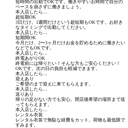
短時間の出勤でOKです。働きやすいお時間で自分の
ペースを崩さずに働きましょう。
本入店したら…
超短期OK
3日だけ。1週間だけという超短期もOKです。お好き
なタイミングで出勤してください。
本入店したら…
短期間OK
今月だけ、2〜3ヶ月だけお金を貯めるために働きたい
などでもOKです。
本入店したら…
終電あがりOK
終電前には帰りたい！そんな方もご安心ください！
OKです。次の日の負担も軽減できます。
本入店したら…
迎えあり
ご希望のまで迎えに来てもらえます。
本入店したら…
送りあり
帰りの足がない方でも安心。閉店後希望の場所まで送
ってもらえます。
本入店したら…
レンタル衣装
レンタル衣装で無駄な経費をカット。荷物も最低限で
すみます。