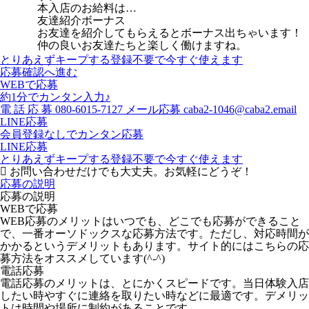
本入店のお給料は…
友達紹介ボーナス
お友達を紹介してもらえるとボーナス出ちゃいます！
仲の良いお友達たちと楽しく働けますね。
とりあえずキープする
登録不要で今すぐ使えます
応募確認へ進む
WEBで応募
約1分でカンタン入力♪
電
話
応
募
080-6015-7127
メール応募
caba2-1046@caba2.email
LINE応募
会員登録なしでカンタン応募
LINE応募
とりあえずキープする
登録不要で今すぐ使えます
お問い合わせだけでも大丈夫。お気軽にどうぞ！
応募の説明
応募の説明
WEBで応募
WEB応募のメリットはいつでも、どこでも応募ができること
で、一番オーソドックスな応募方法です。ただし、対応時間が
かかるというデメリットもあります。サイト的にはこちらの応
募方法をオススメしています(^-^)
電話応募
電話応募のメリットは、とにかくスピードです。当日体験入店
したい時やすぐに連絡を取りたい時などに最適です。デメリッ
トは時間や場所に制約があることです。