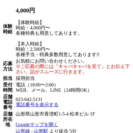
4,000円
【体験時給】
体験
時給：4,000円〜
時給
各種特典も用意してあります。
【本入時給】
時給：2,500円〜
各種手当・特典多数用意してあります!!
お気軽にお問い合わせください。
応募
※ご応募の際には「キャバキャバを見て」とお伝え下
方法
さい。話がスムーズに行きます。
担当
採用担当
受付
電話（18:00〜2:00）
時間
WEB、メール、LINE（24時間OK）
店舗
023-642-5131
電話
電話番号を表示する
番号
店舗
山形県山形市香澄町1-5-4 松本ビル 1F
所在
地
Googleマップを開く
山形線
-
山形駅
より徒歩
5分