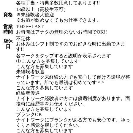
各種手当・特典多数用意してあります!!
18歳以上（高校生不可）
資格
※未経験者大歓迎
※お酒が飲めなくてもお仕事できます。
営業
19:00〜LAST
時間
お時間はアナタの無理のないお時間でOK!!
不定休
店休
お休みはシフト制ですのでお好きな時に出勤できま
日
す!!
各マークをタップすると説明が表示されます
① こんな方を募集しています
こんな方を募集しています
未経験者歓迎
ナイトワーク未経験の方でも安心して働ける環境が整
っています。誰でも最初は初めてです ^-^
こんな方を募集しています
経験者優遇
ナイトワーク経験者の方には優遇制度があります。面
接時に経歴等をお伝えください。
こんな方を募集しています
ブランクOK
ナイトワークにブランクがある方でも安心です。ゆっ
くりと感覚を戻してください。
こんな方を募集しています