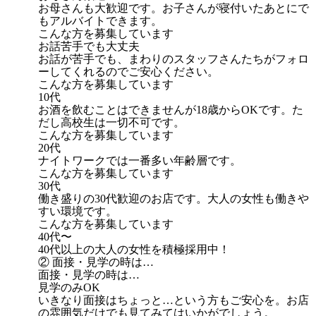
お母さんも大歓迎です。お子さんが寝付いたあとにで
もアルバイトできます。
こんな方を募集しています
お話苦手でも大丈夫
お話が苦手でも、まわりのスタッフさんたちがフォロ
ーしてくれるのでご安心ください。
こんな方を募集しています
10代
お酒を飲むことはできませんが18歳からOKです。た
だし高校生は一切不可です。
こんな方を募集しています
20代
ナイトワークでは一番多い年齢層です。
こんな方を募集しています
30代
働き盛りの30代歓迎のお店です。大人の女性も働きや
すい環境です。
こんな方を募集しています
40代〜
40代以上の大人の女性を積極採用中！
② 面接・見学の時は…
面接・見学の時は…
見学のみOK
いきなり面接はちょっと…という方もご安心を。お店
の雰囲気だけでも見てみてはいかがでしょう。