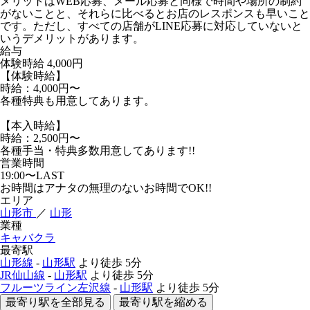
メリットはWEB応募、メール応募と同様で時間や場所の制約
がないことと、それらに比べるとお店のレスポンスも早いこと
です。ただし、すべての店舗がLINE応募に対応していないと
いうデメリットがあります。
給与
体験時給
4,000円
【体験時給】
時給：4,000円〜
各種特典も用意してあります。
【本入時給】
時給：2,500円〜
各種手当・特典多数用意してあります!!
営業時間
19:00〜LAST
お時間はアナタの無理のないお時間でOK!!
エリア
山形市
／
山形
業種
キャバクラ
最寄駅
山形線
-
山形駅
より徒歩
5分
JR仙山線
-
山形駅
より徒歩
5分
フルーツライン左沢線
-
山形駅
より徒歩
5分
最寄り駅を全部見る
最寄り駅を縮める