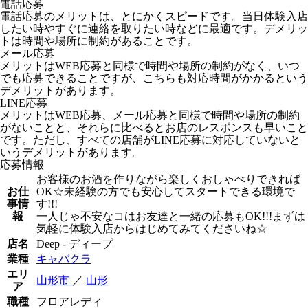
電話応募
電話応募のメリットは、とにかくスピードです。当日体験入店
したい時やすぐに連絡を取りたい時などに最適です。デメリッ
トは時間や場所に制約があることです。
メール応募
メリットはWEB応募と同様で時間や場所の制約がなく、いつ
でも応募できることですが、こちらも対応時間がかかるという
デメリットがあります。
LINE応募
メリットはWEB応募、メール応募と同様で時間や場所の制約
がないことと、それらに比べるとお店のレスポンスも早いこと
です。ただし、すべての店舗がLINE応募に対応していないと
いうデメリットがあります。
応募情報
お客様のお酒を作りながら楽しくおしゃべりできれば
お仕
OK☆未経験の方でも安心してスタートできる環境で
事情
す!!!
報
一人じゃ不安なコはお友達と一緒の応募もOK!!!まずは
気軽に体験入店からはじめてみてくださいね☆
店名
Deep - ディープ
業種
キャバクラ
エリ
山形市
／
山形
ア
職種
フロアレディ