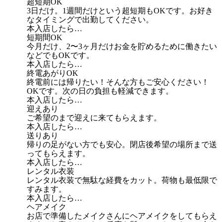
超短期OK
3日だけ。1週間だけという超短期もOKです。お好き
なタイミングで出勤してください。
本入店したら…
短期間OK
今月だけ、2〜3ヶ月だけお金を貯めるために働きたい
などでもOKです。
本入店したら…
終電あがりOK
終電前には帰りたい！そんな方もご安心ください！
OKです。次の日の負担も軽減できます。
本入店したら…
迎えあり
ご希望のまで迎えに来てもらえます。
本入店したら…
送りあり
帰りの足がない方でも安心。閉店後希望の場所まで送
ってもらえます。
本入店したら…
レンタル衣装
レンタル衣装で無駄な経費をカット。荷物も最低限で
すみます。
本入店したら…
ヘアメイク
お店で準備したメイクさんにヘアメイクをしてもらえ