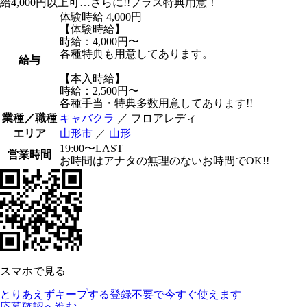
給4,000円以上可…さらに!!プラス特典用意！
体験時給
4,000円
【体験時給】
時給：4,000円〜
各種特典も用意してあります。
給与
【本入時給】
時給：2,500円〜
各種手当・特典多数用意してあります!!
業種／職種
キャバクラ
／ フロアレディ
エリア
山形市
／
山形
19:00〜LAST
営業時間
お時間はアナタの無理のないお時間でOK!!
スマホで見る
とりあえずキープする
登録不要で今すぐ使えます
応募確認へ進む