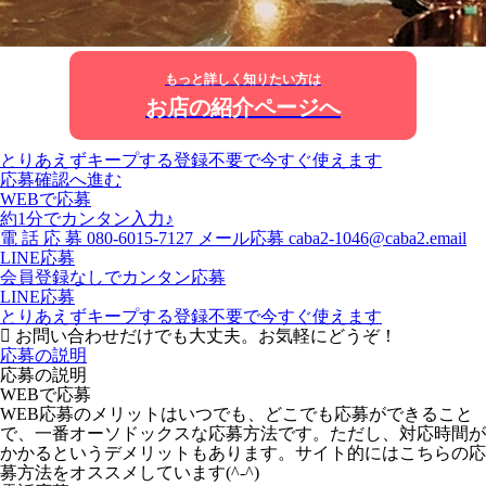
もっと詳しく知りたい方は
お店の紹介ページへ
とりあえずキープする
登録不要で今すぐ使えます
応募確認へ進む
WEBで応募
約1分でカンタン入力♪
電
話
応
募
080-6015-7127
メール応募
caba2-1046@caba2.email
LINE応募
会員登録なしでカンタン応募
LINE応募
とりあえずキープする
登録不要で今すぐ使えます
お問い合わせだけでも大丈夫。お気軽にどうぞ！
応募の説明
応募の説明
WEBで応募
WEB応募のメリットはいつでも、どこでも応募ができること
で、一番オーソドックスな応募方法です。ただし、対応時間が
かかるというデメリットもあります。サイト的にはこちらの応
募方法をオススメしています(^-^)