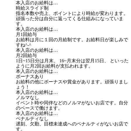
本入店のお給料は…
時給スライド制
指名本数や売上、ポイントにより時給が変わります。
頑張った分は自分に返ってくる仕組みになっていま
す。
本入店のお給料は…
月1回給与
お給料は月に１回の月給制です。お給料日が楽しみで
すね^-^
本入店のお給料は…
月2回給与
1日~15日分は月末、 16~月末分は翌月15日、 といった
ように月2回お給料が支払われます。
本入店のお給料は…
ボーナスあり
お給料の他にボーナスや賞金があります。頑張りまし
ょう！
本入店のお給料は…
ノルマなし
イベント時や同伴などのノルマがないお店です。自分
のペースで働けます。
本入店のお給料は…
ペナルティなし
遅刻、欠勤、目標未達成へのペナルティがないお店で
す。