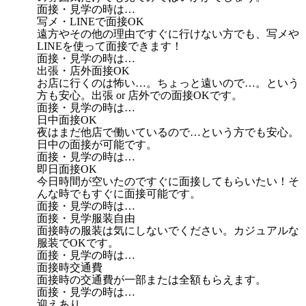
面接・見学の時は…
写メ・LINEで面接OK
遠方やその他の理由ですぐに行けない方でも、写メや
LINEを使って面接できます！
面接・見学の時は…
出張・店外面接OK
お店に行くのは怖い…。ちょっと遠いので…。という
方も安心。出張 or 店外での面接OKです。
面接・見学の時は…
日中面接OK
夜はまだ他店で働いているので…という方でも安心。
日中の面接が可能です。
面接・見学の時は…
即日面接OK
今日時間が空いたのですぐに面接してもらいたい！そ
んな時でもすぐに面接可能です。
面接・見学の時は…
面接・見学服装自由
面接時の服装は気にしないでください。カジュアルな
服装でOKです。
面接・見学の時は…
面接時交通費
面接時の交通費が一部または全額もらえます。
面接・見学の時は…
迎えあり