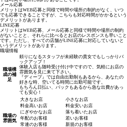
メール応募
メリットはWEB応募と同様で時間や場所の制約がなく、いつ
でも応募できることですが、こちらも対応時間がかかるという
デメリットがあります。
LINE応募
メリットはWEB応募、メール応募と同様で時間や場所の制約
がないことと、それらに比べるとお店のレスポンスも早いこと
です。ただし、すべての店舗がLINE応募に対応していないと
いうデメリットがあります。
職場情報
頼りになるスタッフが未経験の貴女でもしっかりバ
ックアップ！
体験入店も随時受け付け中ですので、気軽にお店の
職場構
雰囲気を見に来て下さい。
成の補
『ディープ』では自由出勤制もあるから、あなたの
足
好きな時、空いてる時間に出勤可能です。
もちろん日払い、バックもあるから急な出費があっ
ても安心！
大きなお店
小さなお店
料金高いお店
料金安いお店
にぎやかなお店
落ち着いたお店
職場の
年配のお客様
若いお客様
雰囲気
常連のお客様
新規のお客様