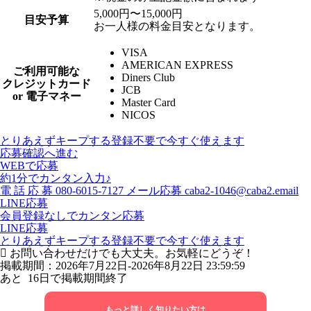
5,000円〜15,000円
目安予算
お一人様の料金目安となります。
VISA
AMERICAN EXPRESS
ご利用可能な
Diners Club
クレジットカード
JCB
or 電子マネー
Master Card
NICOS
とりあえずキープする
登録不要で今すぐ使えます
応募確認へ進む
WEBで応募
約1分でカンタン入力♪
電
話
応
募
080-6015-7127
メール応募
caba2-1046@caba2.email
LINE応募
会員登録なしでカンタン応募
LINE応募
とりあえずキープする
登録不要で今すぐ使えます
お問い合わせだけでも大丈夫。お気軽にどうぞ！
掲載期間：2026年7月22日-2026年8月22日 23:59:59
あと
16
日で掲載期間終了
もっと詳しく知りたい方は