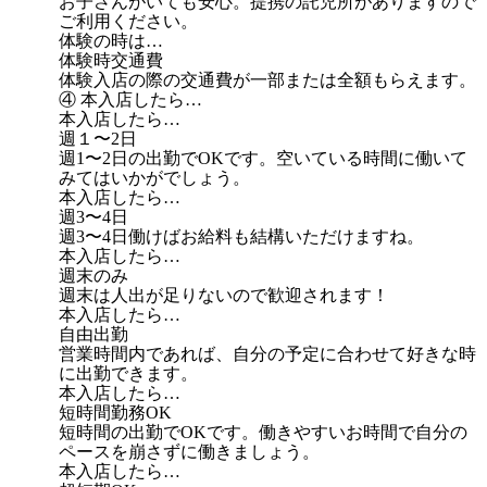
お子さんがいても安心。提携の託児所がありますので
ご利用ください。
体験の時は…
体験時交通費
体験入店の際の交通費が一部または全額もらえます。
④ 本入店したら…
本入店したら…
週１〜2日
週1〜2日の出勤でOKです。空いている時間に働いて
みてはいかがでしょう。
本入店したら…
週3〜4日
週3〜4日働けばお給料も結構いただけますね。
本入店したら…
週末のみ
週末は人出が足りないので歓迎されます！
本入店したら…
自由出勤
営業時間内であれば、自分の予定に合わせて好きな時
に出勤できます。
本入店したら…
短時間勤務OK
短時間の出勤でOKです。働きやすいお時間で自分の
ペースを崩さずに働きましょう。
本入店したら…