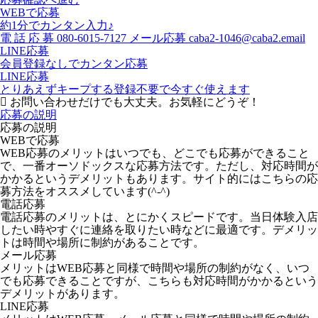
WEBで応募
約1分でカンタン入力♪
電
話
応
募
080-6015-7127
メール応募
caba2-1046@caba2.email
LINE応募
会員登録なしでカンタン応募
LINE応募
とりあえずキープする
登録不要で今すぐ使えます
お問い合わせだけでも大丈夫。お気軽にどうぞ！
応募の説明
応募の説明
WEBで応募
WEB応募のメリットはいつでも、どこでも応募ができること
で、一番オーソドックスな応募方法です。ただし、対応時間が
かかるというデメリットもあります。サイト的にはこちらの応
募方法をオススメしています(^-^)
電話応募
電話応募のメリットは、とにかくスピードです。当日体験入店
したい時やすぐに連絡を取りたい時などに最適です。デメリッ
トは時間や場所に制約があることです。
メール応募
メリットはWEB応募と同様で時間や場所の制約がなく、いつ
でも応募できることですが、こちらも対応時間がかかるという
デメリットがあります。
LINE応募