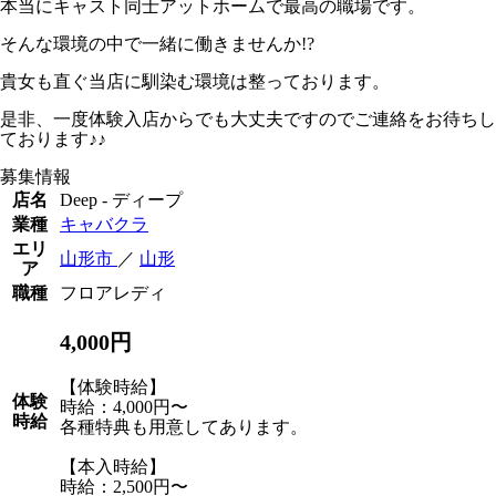
本当にキャスト同士アットホームで最高の職場です。
そんな環境の中で一緒に働きませんか!?
貴女も直ぐ当店に馴染む環境は整っております。
是非、一度体験入店からでも大丈夫ですのでご連絡をお待ちし
ております♪♪
募集情報
店名
Deep - ディープ
業種
キャバクラ
エリ
山形市
／
山形
ア
職種
フロアレディ
4,000円
【体験時給】
体験
時給：4,000円〜
時給
各種特典も用意してあります。
【本入時給】
時給：2,500円〜