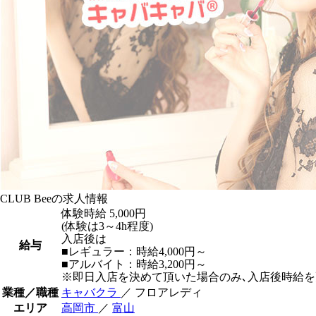
CLUB Beeの求人情報
体験時給
5,000円
(体験は3～4h程度)
入店後は
給与
■レギュラー：時給4,000円～
■アルバイト：時給3,200円～
※即日入店を決めて頂いた場合のみ､入店後時給を更
業種／職種
キャバクラ
／ フロアレディ
エリア
高岡市
／
富山