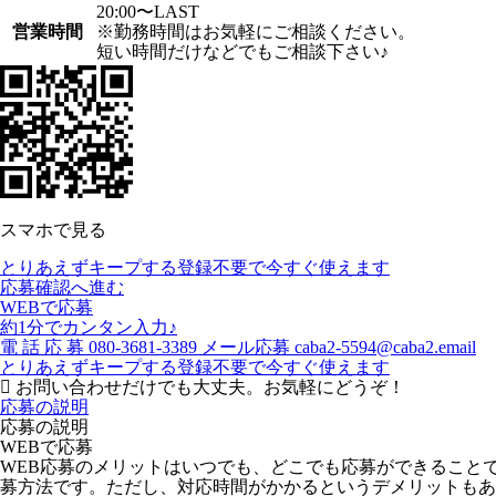
20:00〜LAST
営業時間
※勤務時間はお気軽にご相談ください。
短い時間だけなどでもご相談下さい♪
スマホで見る
とりあえずキープする
登録不要で今すぐ使えます
応募確認へ進む
WEBで応募
約1分でカンタン入力♪
電
話
応
募
080-3681-3389
メール応募
caba2-5594@caba2.email
とりあえずキープする
登録不要で今すぐ使えます
お問い合わせだけでも大丈夫。お気軽にどうぞ！
応募の説明
応募の説明
WEBで応募
WEB応募のメリットはいつでも、どこでも応募ができること
募方法です。ただし、対応時間がかかるというデメリットもあ