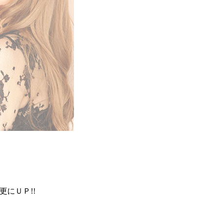
にＵＰ!!