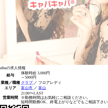
albaの求人情報
体験時給
3,000円
給与
～5000円
業種／職種
クラブ
／ フロアレディ
エリア
富山市
／
富山
21:00〜LAST
営業時間
※勤務時間はお気軽にご相談ください。
短時間勤務OK、終電上がりなどでもご相談下さい