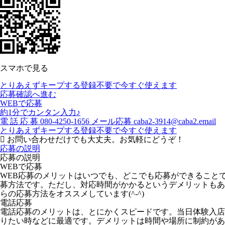
スマホで見る
とりあえずキープする
登録不要で今すぐ使えます
応募確認へ進む
WEBで応募
約1分でカンタン入力♪
電
話
応
募
080-4250-1656
メール応募
caba2-3914@caba2.email
とりあえずキープする
登録不要で今すぐ使えます
お問い合わせだけでも大丈夫。お気軽にどうぞ！
応募の説明
応募の説明
WEBで応募
WEB応募のメリットはいつでも、どこでも応募ができること
募方法です。ただし、対応時間がかかるというデメリットもあ
らの応募方法をオススメしています(^-^)
電話応募
電話応募のメリットは、とにかくスピードです。当日体験入店
りたい時などに最適です。デメリットは時間や場所に制約があ