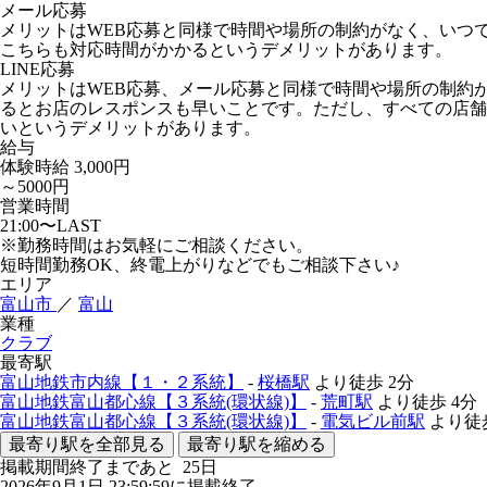
メール応募
メリットはWEB応募と同様で時間や場所の制約がなく、いつ
こちらも対応時間がかかるというデメリットがあります。
LINE応募
メリットはWEB応募、メール応募と同様で時間や場所の制約
るとお店のレスポンスも早いことです。ただし、すべての店舗が
いというデメリットがあります。
給与
体験時給
3,000円
～5000円
営業時間
21:00〜LAST
※勤務時間はお気軽にご相談ください。
短時間勤務OK、終電上がりなどでもご相談下さい♪
エリア
富山市
／
富山
業種
クラブ
最寄駅
富山地鉄市内線【１・２系統】
-
桜橋駅
より徒歩
2分
富山地鉄富山都心線【３系統(環状線)】
-
荒町駅
より徒歩
4分
富山地鉄富山都心線【３系統(環状線)】
-
電気ビル前駅
より徒
最寄り駅を全部見る
最寄り駅を縮める
掲載期間終了まであと
25
日
2026年9月1日 23:59:59に掲載終了