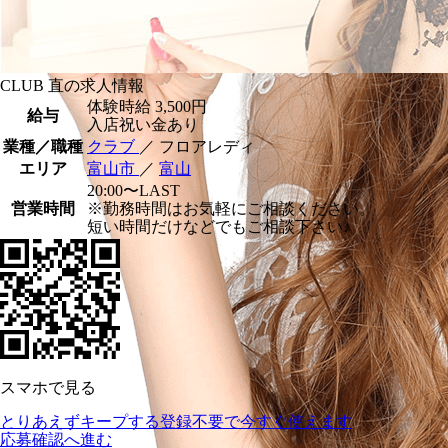
CLUB 直の求人情報
体験時給
3,500円
給与
入店祝い金あり
業種／職種
クラブ
／ フロアレディ
エリア
富山市
／
富山
20:00〜LAST
営業時間
※勤務時間はお気軽にご相談ください。
短い時間だけなどでもご相談下さい♪
スマホで見る
とりあえずキープする
登録不要で今すぐ使えます
応募確認へ進む