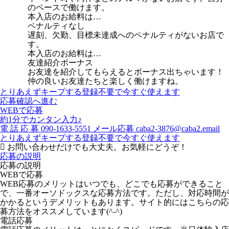
のペースで働けます。
本入店のお給料は…
ペナルティなし
遅刻、欠勤、目標未達成へのペナルティがないお店で
す。
本入店のお給料は…
友達紹介ボーナス
お友達を紹介してもらえるとボーナス出ちゃいます！
仲の良いお友達たちと楽しく働けますね。
とりあえずキープする
登録不要で今すぐ使えます
応募確認へ進む
WEBで応募
約1分でカンタン入力♪
電
話
応
募
090-1633-5551
メール応募
caba2-3876@caba2.email
とりあえずキープする
登録不要で今すぐ使えます
お問い合わせだけでも大丈夫。お気軽にどうぞ！
応募の説明
応募の説明
WEBで応募
WEB応募のメリットはいつでも、どこでも応募ができること
で、一番オーソドックスな応募方法です。ただし、対応時間が
かかるというデメリットもあります。サイト的にはこちらの応
募方法をオススメしています(^-^)
電話応募