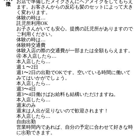
お店で準備したメイクさんにヘアメイクをしてもらえ
徴
ます。お客さんからの反応も髪のセットによって大き
く変わります。
体験の時は…
託児所利用OK
お子さんがいても安心。提携の託児所がありますので
ご利用ください。
体験の時は…
体験時交通費
体験入店の際の交通費が一部または全額もらえます。
④ 本入店したら…
本入店したら…
週１〜2日
週1〜2日の出勤でOKです。空いている時間に働いて
みてはいかがでしょう。
本入店したら…
週3〜4日
週3〜4日働けばお給料も結構いただけますね。
本入店したら…
週末のみ
週末は人出が足りないので歓迎されます！
本入店したら…
自由出勤
営業時間内であれば、自分の予定に合わせて好きな時
に出勤できます。