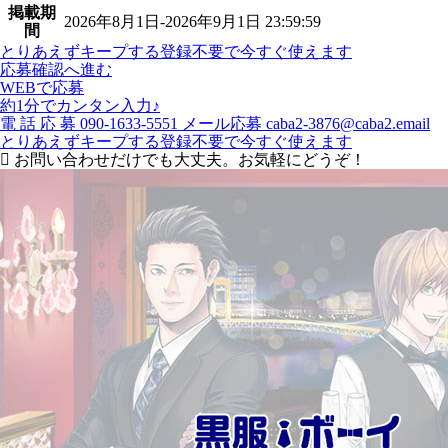
掲載期
2026年8月1日-2026年9月1日 23:59:59
間
とりあえずキープする
登録不要で今すぐ使えます
応募確認へ進む
WEBで応募
約1分でカンタン入力♪
電
話
応
募
090-1633-5551
メール応募
caba2-3876@caba2.email
とりあえずキープする
登録不要で今すぐ使えます
お問い合わせだけでも大丈夫。お気軽にどうぞ！