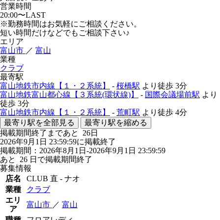
営業時間
20:00〜LAST
※勤務時間はお気軽にご相談ください。
短い時間だけなどでもご相談下さい♪
エリア
富山市
／
富山
業種
クラブ
最寄駅
富山地鉄市内線【１・２系統】
-
桜橋駅
より徒歩
3分
富山地鉄富山都心線【３系統(環状線)】
-
国際会議場前駅
より
徒歩
3分
富山地鉄市内線【１・２系統】
-
荒町駅
より徒歩
4分
最寄り駅を全部見る
最寄り駅を縮める
掲載期間終了まであと
26
日
2026年9月1日 23:59:59に掲載終了
掲載期間：2026年8月1日-2026年9月1日 23:59:59
あと
26
日で掲載期間終了
募集情報
店名
CLUB 直 - ナオ
業種
クラブ
エリ
富山市
／
富山
ア
職種
フロアレディ