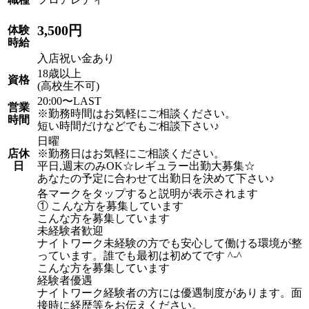
3,500円
体験
時給
入店祝い金あり
18歳以上
資格
(高校生不可)
20:00〜LAST
営業
※勤務時間はお気軽にご相談ください。
時間
短い時間だけなどでもご相談下さい♪
日曜
店休
※勤務日はお気軽にご相談ください。
日
平日,週末のみOK☆レギュラー出勤大募集☆
あなたの予定に合わせて出勤日を決めて下さい♪
各マークをタップすると説明が表示されます
① こんな方を募集しています
こんな方を募集しています
未経験者歓迎
ナイトワーク未経験の方でも安心して働ける環境が整
っています。誰でも最初は初めてです ^-^
こんな方を募集しています
経験者優遇
ナイトワーク経験者の方には優遇制度があります。面
接時に経歴等をお伝えください。