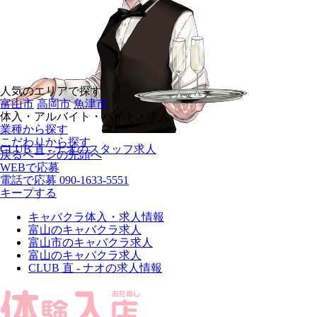
人気のエリアで探す
富山市
高岡市
魚津市
体入・アルバイト・バイト・求人
業種から探す
こだわりから探す
CLUB 直 - ナオのスタッフ求人
戻る
ページの先頭へ
WEBで応募
電話で応募
090-1633-5551
キープする
キャバクラ体入・求人情報
富山のキャバクラ求人
富山市のキャバクラ求人
富山のキャバクラ求人
CLUB 直 - ナオの求人情報