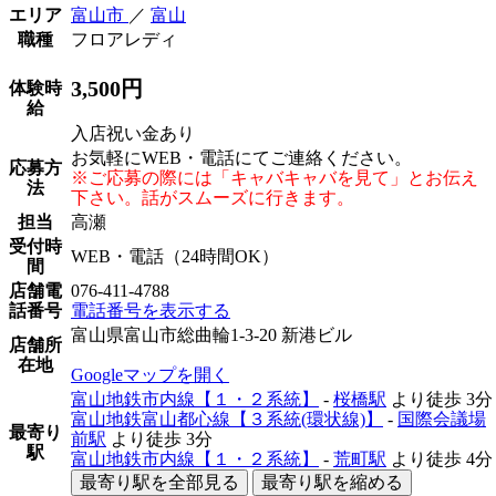
エリア
富山市
／
富山
職種
フロアレディ
3,500円
体験時
給
入店祝い金あり
お気軽にWEB・電話にてご連絡ください。
応募方
※ご応募の際には「キャバキャバを見て」とお伝え
法
下さい。話がスムーズに行きます。
担当
高瀬
受付時
WEB・電話（24時間OK）
間
店舗電
076-411-4788
話番号
電話番号を表示する
富山県富山市総曲輪1-3-20 新港ビル
店舗所
在地
Googleマップを開く
富山地鉄市内線【１・２系統】
-
桜橋駅
より徒歩
3分
富山地鉄富山都心線【３系統(環状線)】
-
国際会議場
最寄り
前駅
より徒歩
3分
駅
富山地鉄市内線【１・２系統】
-
荒町駅
より徒歩
4分
最寄り駅を全部見る
最寄り駅を縮める