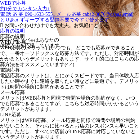
WEBで応募
約1分でカンタン入力♪
電
話
応
募
090-1633-5551
メール応募
caba2-3876@caba2.email
とりあえずキープする
登録不要で今すぐ使えます
お問い合わせだけでも大丈夫。お気軽にどうぞ！
応募の説明
応募の説明
キャバキャバ
はあなたの
Ⓡ
WEBで応募
体験入店を応援しています
WEB応募のメリットはいつでも、どこでも応募ができること
で、一番オーソドックスな応募方法です。ただし、対応時間が
かかるというデメリットもあります。サイト的にはこちらの応
募方法をオススメしています(^-^)
電話応募
電話応募のメリットは、とにかくスピードです。当日体験入店
したい時やすぐに連絡を取りたい時などに最適です。デメリッ
トは時間や場所に制約があることです。
メール応募
メリットはWEB応募と同様で時間や場所の制約がなく、いつ
でも応募できることですが、こちらも対応時間がかかるという
デメリットがあります。
LINE応募
メリットはWEB応募、メール応募と同様で時間や場所の制約
がないことと、それらに比べるとお店のレスポンスも早いこと
です。ただし、すべての店舗がLINE応募に対応していないと
いうデメリットがあります。