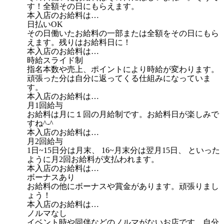
す！全額その日にもらえます。
本入店のお給料は…
日払いOK
その日働いたお給料の一部または全額をその日にもら
えます。残りはお給料日に！
本入店のお給料は…
時給スライド制
指名本数や売上、ポイントにより時給が変わります。
頑張った分は自分に返ってくる仕組みになっていま
す。
本入店のお給料は…
月1回給与
お給料は月に１回の月給制です。お給料日が楽しみで
すね^-^
本入店のお給料は…
月2回給与
1日~15日分は月末、 16~月末分は翌月15日、 といった
ように月2回お給料が支払われます。
本入店のお給料は…
ボーナスあり
お給料の他にボーナスや賞金があります。頑張りまし
ょう！
本入店のお給料は…
ノルマなし
イベント時や同伴などのノルマがないお店です。自分