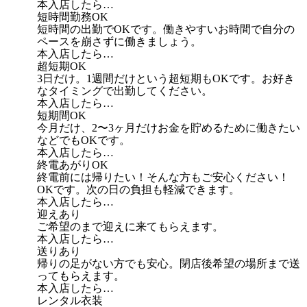
本入店したら…
短時間勤務OK
短時間の出勤でOKです。働きやすいお時間で自分の
ペースを崩さずに働きましょう。
本入店したら…
超短期OK
3日だけ。1週間だけという超短期もOKです。お好き
なタイミングで出勤してください。
本入店したら…
短期間OK
今月だけ、2〜3ヶ月だけお金を貯めるために働きたい
などでもOKです。
本入店したら…
終電あがりOK
終電前には帰りたい！そんな方もご安心ください！
OKです。次の日の負担も軽減できます。
本入店したら…
迎えあり
ご希望のまで迎えに来てもらえます。
本入店したら…
送りあり
帰りの足がない方でも安心。閉店後希望の場所まで送
ってもらえます。
本入店したら…
レンタル衣装