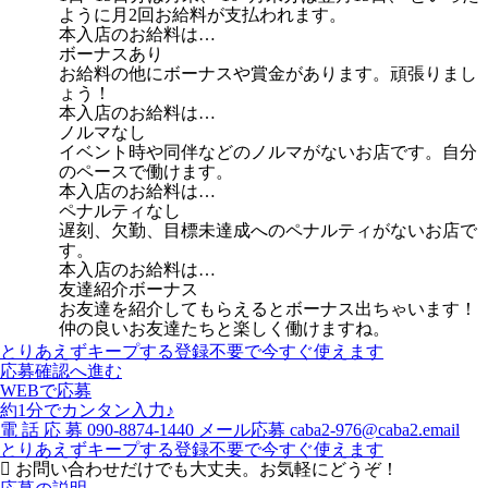
ように月2回お給料が支払われます。
本入店のお給料は…
ボーナスあり
お給料の他にボーナスや賞金があります。頑張りまし
ょう！
本入店のお給料は…
ノルマなし
イベント時や同伴などのノルマがないお店です。自分
のペースで働けます。
本入店のお給料は…
ペナルティなし
遅刻、欠勤、目標未達成へのペナルティがないお店で
す。
本入店のお給料は…
友達紹介ボーナス
お友達を紹介してもらえるとボーナス出ちゃいます！
仲の良いお友達たちと楽しく働けますね。
とりあえずキープする
登録不要で今すぐ使えます
応募確認へ進む
WEBで応募
約1分でカンタン入力♪
電
話
応
募
090-8874-1440
メール応募
caba2-976@caba2.email
とりあえずキープする
登録不要で今すぐ使えます
お問い合わせだけでも大丈夫。お気軽にどうぞ！