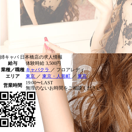
姉キャバ 日本橋店の求人情報
給与
体験時給
3,500円
業種／職種
キャバクラ
／ フロアレディ
エリア
東京
／
東京・人形町
／
東京
19:00〜LAST
営業時間
無理のないお時間をご相談ください