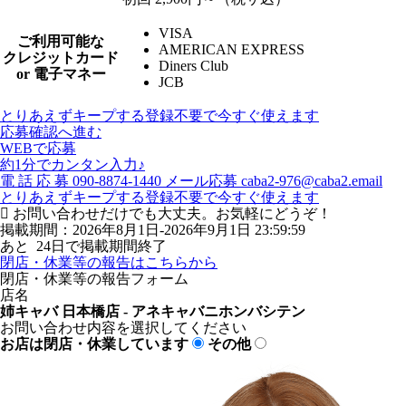
VISA
ご利用可能な
AMERICAN EXPRESS
クレジットカード
Diners Club
or 電子マネー
JCB
とりあえずキープする
登録不要で今すぐ使えます
応募確認へ進む
WEBで応募
約1分でカンタン入力♪
電
話
応
募
090-8874-1440
メール応募
caba2-976@caba2.email
とりあえずキープする
登録不要で今すぐ使えます
お問い合わせだけでも大丈夫。お気軽にどうぞ！
掲載期間：2026年8月1日-2026年9月1日 23:59:59
あと
24
日で掲載期間終了
閉店・休業等の報告はこちらから
閉店・休業等の報告フォーム
店名
姉キャバ 日本橋店 - アネキャバニホンバシテン
お問い合わせ内容を選択してください
お店は閉店・休業しています
その他