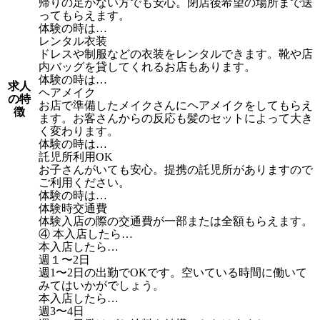
帰りの足がない方でも安心。閉店後希望の場所まで送
ってもらえます。
体験の時は…
レンタル衣装
ドレスや制服などの衣装をレンタルできます。靴や店
内バッグを貸してくれるお店もあります。
体験の時は…
求人
ヘアメイク
の特
お店で準備したメイクさんにヘアメイクをしてもらえ
徴
ます。お客さんからの反応も髪のセットによって大き
く変わります。
体験の時は…
託児所利用OK
お子さんがいても安心。提携の託児所がありますので
ご利用ください。
体験の時は…
体験時交通費
体験入店の際の交通費が一部または全額もらえます。
④ 本入店したら…
本入店したら…
週１〜2日
週1〜2日の出勤でOKです。空いている時間に働いて
みてはいかがでしょう。
本入店したら…
週3〜4日