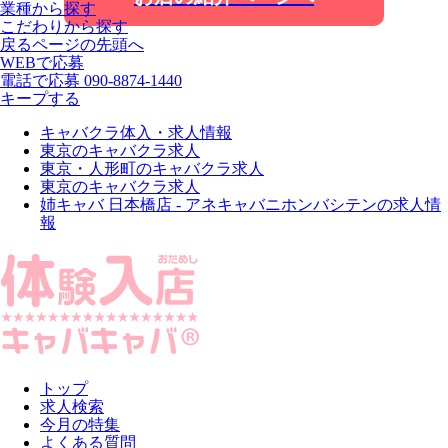
業種から探す
こだわりから探す
戻る
ページの先頭へ
WEBで応募
電話で応募
090-8874-1440
キープする
キャバクラ体入・求人情報
東京のキャバクラ求人
東京・人形町のキャバクラ求人
東京のキャバクラ求人
姉キャバ 日本橋店 - アネキャバニホンバシテンの求人情
報
トップ
求人検索
今月の特集
よくある質問