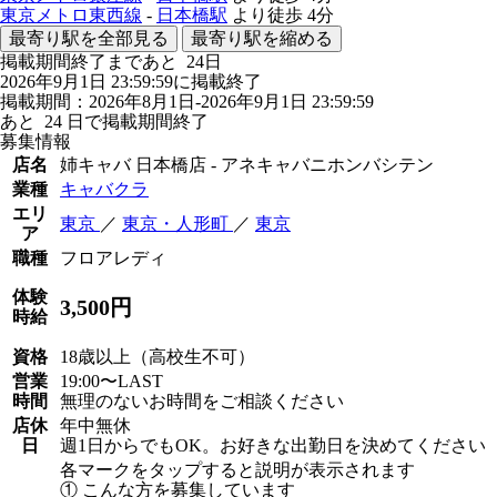
東京メトロ東西線
-
日本橋駅
より徒歩
4分
最寄り駅を全部見る
最寄り駅を縮める
掲載期間終了まであと
24
日
2026年9月1日 23:59:59に掲載終了
掲載期間：2026年8月1日-2026年9月1日 23:59:59
あと
24
日で掲載期間終了
募集情報
店名
姉キャバ 日本橋店 - アネキャバニホンバシテン
業種
キャバクラ
エリ
東京
／
東京・人形町
／
東京
ア
職種
フロアレディ
体験
3,500円
時給
資格
18歳以上（高校生不可）
営業
19:00〜LAST
時間
無理のないお時間をご相談ください
店休
年中無休
日
週1日からでもOK。お好きな出勤日を決めてください
各マークをタップすると説明が表示されます
① こんな方を募集しています