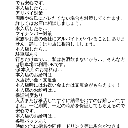
でも安心です。
本入店したら…
アリバイ対策
両親や彼氏にバレたくない場合も対策してくれます。
詳しくはお店に相談しましょう。
本入店したら…
マイナンバー対策
家族やお昼の会社にアルバイトがバレることはありま
せん。詳しくはお店に相談しましょう。
本入店したら…
駐車場あり
行きだけ車で…、私はお酒飲まないから…、そんな方
は駐車場の利用OKです。
⑤ 本入店のお給料は…
本入店のお給料は…
入店祝い金・支度金
本入店時にはお祝い金または支度金がもらえます！
本入店のお給料は…
保証制度あり
入店または移店してすぐに結果を出すのは難しいです
よね。一定期間、一定の時給を保証してもらえるので
安心です。
本入店のお給料は…
各種バックあり
時給の他に指名や同伴、ドリンク等に歩合がつきま