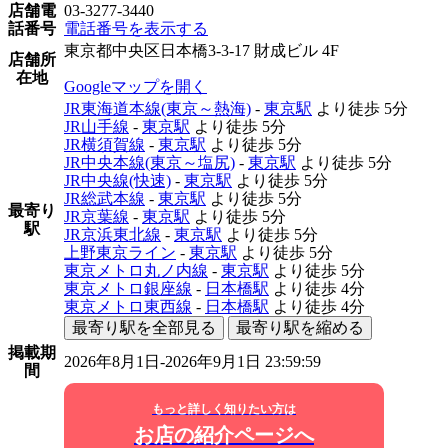
店舗電
03-3277-3440
話番号
電話番号を表示する
東京都中央区日本橋3-3-17 財成ビル 4F
店舗所
在地
Googleマップを開く
JR東海道本線(東京～熱海)
-
東京駅
より徒歩
5分
JR山手線
-
東京駅
より徒歩
5分
JR横須賀線
-
東京駅
より徒歩
5分
JR中央本線(東京～塩尻)
-
東京駅
より徒歩
5分
JR中央線(快速)
-
東京駅
より徒歩
5分
JR総武本線
-
東京駅
より徒歩
5分
最寄り
JR京葉線
-
東京駅
より徒歩
5分
駅
JR京浜東北線
-
東京駅
より徒歩
5分
上野東京ライン
-
東京駅
より徒歩
5分
東京メトロ丸ノ内線
-
東京駅
より徒歩
5分
東京メトロ銀座線
-
日本橋駅
より徒歩
4分
東京メトロ東西線
-
日本橋駅
より徒歩
4分
最寄り駅を全部見る
最寄り駅を縮める
掲載期
2026年8月1日-2026年9月1日 23:59:59
間
もっと詳しく知りたい方は
お店の紹介ページへ