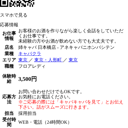
スマホで見る
応募情報
お客様のお酒を作りながら楽しく会話をしていただ
お仕事
くお仕事です。
情報
未経験の方やお酒が飲めない方でも大丈夫です。
店名
姉キャバ 日本橋店 - アネキャバニホンバシテン
業種
キャバクラ
エリア
東京
／
東京・人形町
／
東京
職種
フロアレディ
体験時
3,500円
給
お問い合わせだけでもOKです。
応募方
お気軽にお電話ください。
法
※ご応募の際には「キャバキャバを見て」とお伝え
下さい。話がスムーズに行きます。
担当
採用担当
受付時
WEB・電話（24時間OK）
間