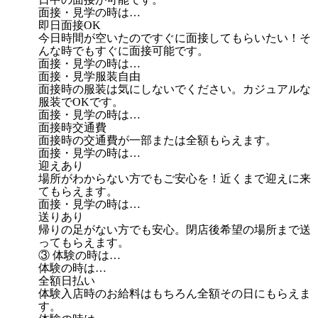
面接・見学の時は…
即日面接OK
今日時間が空いたのですぐに面接してもらいたい！そ
んな時でもすぐに面接可能です。
面接・見学の時は…
面接・見学服装自由
面接時の服装は気にしないでください。カジュアルな
服装でOKです。
面接・見学の時は…
面接時交通費
面接時の交通費が一部または全額もらえます。
面接・見学の時は…
迎えあり
場所がわからない方でもご安心を！近くまで迎えに来
てもらえます。
面接・見学の時は…
送りあり
帰りの足がない方でも安心。閉店後希望の場所まで送
ってもらえます。
③ 体験の時は…
体験の時は…
全額日払い
体験入店時のお給料はもちろん全額その日にもらえま
す。