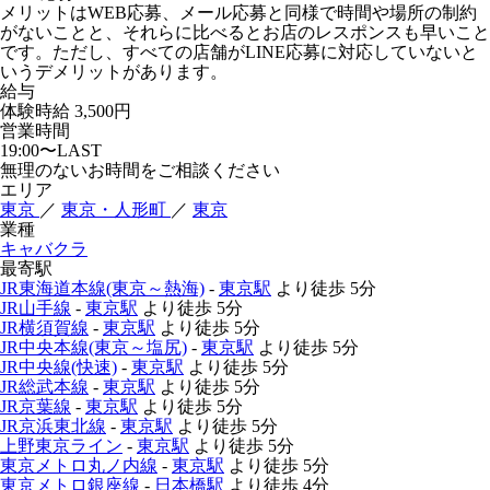
メリットはWEB応募、メール応募と同様で時間や場所の制約
がないことと、それらに比べるとお店のレスポンスも早いこと
です。ただし、すべての店舗がLINE応募に対応していないと
いうデメリットがあります。
給与
体験時給
3,500円
営業時間
19:00〜LAST
無理のないお時間をご相談ください
エリア
東京
／
東京・人形町
／
東京
業種
キャバクラ
最寄駅
JR東海道本線(東京～熱海)
-
東京駅
より徒歩
5分
JR山手線
-
東京駅
より徒歩
5分
JR横須賀線
-
東京駅
より徒歩
5分
JR中央本線(東京～塩尻)
-
東京駅
より徒歩
5分
JR中央線(快速)
-
東京駅
より徒歩
5分
JR総武本線
-
東京駅
より徒歩
5分
JR京葉線
-
東京駅
より徒歩
5分
JR京浜東北線
-
東京駅
より徒歩
5分
上野東京ライン
-
東京駅
より徒歩
5分
東京メトロ丸ノ内線
-
東京駅
より徒歩
5分
東京メトロ銀座線
-
日本橋駅
より徒歩
4分