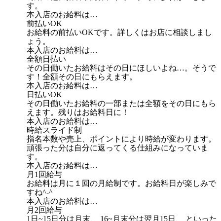
す。
本入店のお給料は…
前払いOK
お給料の前払いOKです。詳しくはお店に相談しまし
ょう。
本入店のお給料は…
全額日払い
その日働いたお給料はその日にほしいよね…。そうで
す！全額その日にもらえます。
本入店のお給料は…
日払いOK
その日働いたお給料の一部または全額をその日にもら
えます。残りはお給料日に！
本入店のお給料は…
時給スライド制
指名本数や売上、ポイントにより時給が変わります。
頑張った分は自分に返ってくる仕組みになっていま
す。
本入店のお給料は…
月1回給与
お給料は月に１回の月給制です。お給料日が楽しみで
すね^-^
本入店のお給料は…
月2回給与
1日~15日分は月末、 16~月末分は翌月15日、 といった