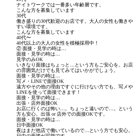
ナイトワークでは一番多い年齢層です。
こんな方を募集しています
30代
働き盛りの30代歓迎のお店です。大人の女性も働きや
すい環境です。
こんな方を募集しています
40代〜
40代以上の大人の女性を積極採用中！
② 面接・見学の時は…
面接・見学の時は…
見学のみOK
いきなり面接はちょっと…という方もご安心を。お店
の雰囲気だけでも見てみてはいかがでしょう。
面接・見学の時は…
写メ・LINEで面接OK
遠方やその他の理由ですぐに行けない方でも、写メや
LINEを使って面接できます！
面接・見学の時は…
出張・店外面接OK
お店に行くのは怖い…。ちょっと遠いので…。という
方も安心。出張 or 店外での面接OKです。
面接・見学の時は…
日中面接OK
夜はまだ他店で働いているので…という方でも安心。
日中の面接が可能です。