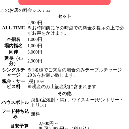
このお店の料金システム
セット
2,900円
ALL TIME
※お時間前にその時点での料金を提示の上で必
ずお声をかけます。
本指名
1,000円
場内指名
1,000円
同伴
3,000円
延長（45
2,900円
分）
シングルチ
※1名様でご来店の場合のみテーブルチャージ
ャージ
20％をお願い致します。
税金・サー
[税] 10%
ビス料
※税金のみ上記金額に含まれます
その他
焼酎(宝焼酎・純) 、ウイスキー(サントリー・
ハウスボトル
トリス)
フード持ち込
無料
み
2,900円～
目安予算
初回 2,900円～（税サ込）