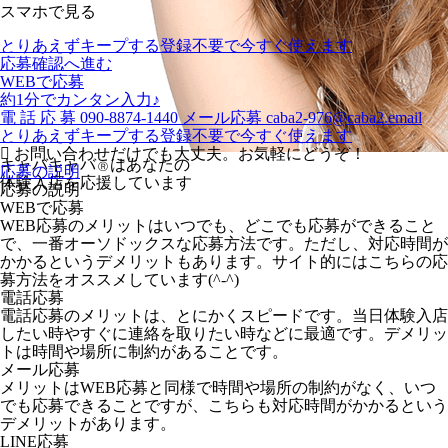
スマホで見る
とりあえずキープする
登録不要で今すぐ使えます
応募確認へ進む
WEBで応募
約1分でカンタン入力♪
電
話
応
募
090-8874-1440
メール応募
caba2-976@caba2.email
とりあえずキープする
登録不要で今すぐ使えます
お問い合わせだけでも大丈夫。お気軽にどうぞ！
キャバキャバ
はあなたの
Ⓡ
応募の説明
体験入店を応援しています
応募の説明
WEBで応募
WEB応募のメリットはいつでも、どこでも応募ができること
で、一番オーソドックスな応募方法です。ただし、対応時間が
かかるというデメリットもあります。サイト的にはこちらの応
募方法をオススメしています(^-^)
電話応募
電話応募のメリットは、とにかくスピードです。当日体験入店
したい時やすぐに連絡を取りたい時などに最適です。デメリッ
トは時間や場所に制約があることです。
メール応募
メリットはWEB応募と同様で時間や場所の制約がなく、いつ
でも応募できることですが、こちらも対応時間がかかるという
デメリットがあります。
LINE応募