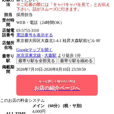
法
※ご応募の際には「キャバキャバを見て」とお伝え
下さい。話がスムーズに行きます。
担当
採用担当
受付時
WEB・電話（24時間OK）
間
店舗電
03-5753-3110
話番号
電話番号を表示する
東京都大田区大森北1-4-1 桂昇大森駅前ビル 8F
店舗所
在地
Googleマップを開く
JR京浜東北線
-
大森駅
より徒歩
1分
最寄り
駅
最寄り駅を全部見る
最寄り駅を縮める
掲載期
2026年7月10日-2026年8月10日 23:59:59
間
もっと詳しく知りたい方は
お店の紹介ページへ
このお店の料金システム
メイン （60分） [税・サ別]
4,000円
ALL TIME