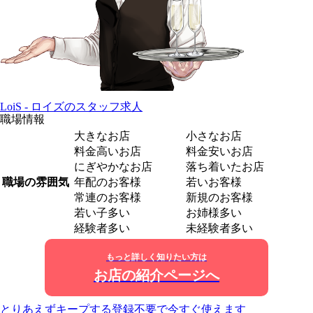
LoiS - ロイズのスタッフ求人
職場情報
大きなお店
小さなお店
料金高いお店
料金安いお店
にぎやかなお店
落ち着いたお店
職場の雰囲気
年配のお客様
若いお客様
常連のお客様
新規のお客様
若い子多い
お姉様多い
経験者多い
未経験者多い
もっと詳しく知りたい方は
お店の紹介ページへ
とりあえずキープする
登録不要で今すぐ使えます