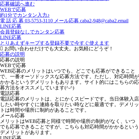
応募確認へ進む
WEBで応募
約1分でカンタン入力♪
電
話
応
募
03-5753-3110
メール応募
caba2-948@caba2.email
LINE応募
会員登録なしでカンタン応募
LINE応募
とりあえずキープする
登録不要で今すぐ使えます
お問い合わせだけでも大丈夫。お気軽にどうぞ！
応募の説明
応募の説明
WEBで応募
WEB応募のメリットはいつでも、どこでも応募ができること
で、一番オーソドックスな応募方法です。ただし、対応時間が
かかるというデメリットもあります。サイト的にはこちらの応
募方法をオススメしています(^-^)
電話応募
電話応募のメリットは、とにかくスピードです。当日体験入店
したい時やすぐに連絡を取りたい時などに最適です。デメリッ
トは時間や場所に制約があることです。
メール応募
メリットはWEB応募と同様で時間や場所の制約がなく、いつ
でも応募できることですが、こちらも対応時間がかかるという
デメリットがあります。
LINE応募