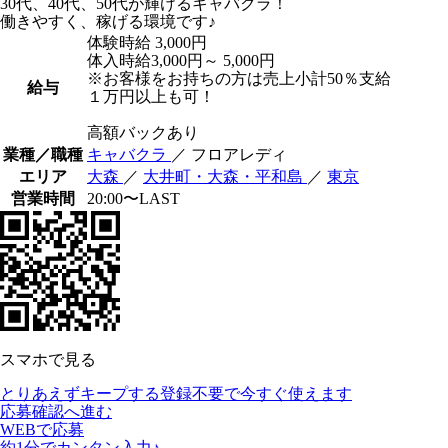
30代、40代、50代が輝けるキャバクラ！
働きやすく、稼げる環境です♪
体験時給
3,000円
体入時給3,000円～ 5,000円
※お客様をお持ちの方は売上小計50％支給
給与
１万円以上も可！
高額バックあり
業種／職種
キャバクラ
／ フロアレディ
エリア
大森
／
大井町・大森・平和島
／
東京
営業時間
20:00〜LAST
スマホで見る
とりあえずキープする
登録不要で今すぐ使えます
応募確認へ進む
WEBで応募
約1分でカンタン入力♪