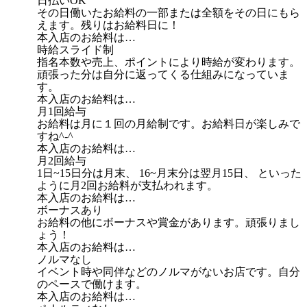
日払いOK
その日働いたお給料の一部または全額をその日にもら
えます。残りはお給料日に！
本入店のお給料は…
時給スライド制
指名本数や売上、ポイントにより時給が変わります。
頑張った分は自分に返ってくる仕組みになっていま
す。
本入店のお給料は…
月1回給与
お給料は月に１回の月給制です。お給料日が楽しみで
すね^-^
本入店のお給料は…
月2回給与
1日~15日分は月末、 16~月末分は翌月15日、 といった
ように月2回お給料が支払われます。
本入店のお給料は…
ボーナスあり
お給料の他にボーナスや賞金があります。頑張りまし
ょう！
本入店のお給料は…
ノルマなし
イベント時や同伴などのノルマがないお店です。自分
のペースで働けます。
本入店のお給料は…