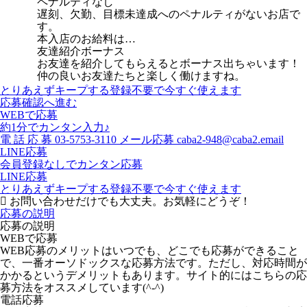
ペナルティなし
遅刻、欠勤、目標未達成へのペナルティがないお店で
す。
本入店のお給料は…
友達紹介ボーナス
お友達を紹介してもらえるとボーナス出ちゃいます！
仲の良いお友達たちと楽しく働けますね。
とりあえずキープする
登録不要で今すぐ使えます
応募確認へ進む
WEBで応募
約1分でカンタン入力♪
電
話
応
募
03-5753-3110
メール応募
caba2-948@caba2.email
LINE応募
会員登録なしでカンタン応募
LINE応募
とりあえずキープする
登録不要で今すぐ使えます
お問い合わせだけでも大丈夫。お気軽にどうぞ！
応募の説明
応募の説明
WEBで応募
WEB応募のメリットはいつでも、どこでも応募ができること
で、一番オーソドックスな応募方法です。ただし、対応時間が
かかるというデメリットもあります。サイト的にはこちらの応
募方法をオススメしています(^-^)
電話応募