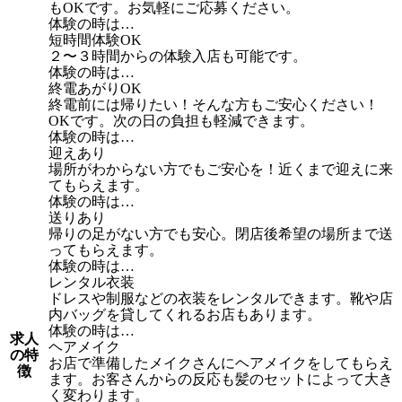
もOKです。お気軽にご応募ください。
体験の時は…
短時間体験OK
２〜３時間からの体験入店も可能です。
体験の時は…
終電あがりOK
終電前には帰りたい！そんな方もご安心ください！
OKです。次の日の負担も軽減できます。
体験の時は…
迎えあり
場所がわからない方でもご安心を！近くまで迎えに来
てもらえます。
体験の時は…
送りあり
帰りの足がない方でも安心。閉店後希望の場所まで送
ってもらえます。
体験の時は…
レンタル衣装
ドレスや制服などの衣装をレンタルできます。靴や店
内バッグを貸してくれるお店もあります。
体験の時は…
求人
ヘアメイク
の特
お店で準備したメイクさんにヘアメイクをしてもらえ
徴
ます。お客さんからの反応も髪のセットによって大き
く変わります。