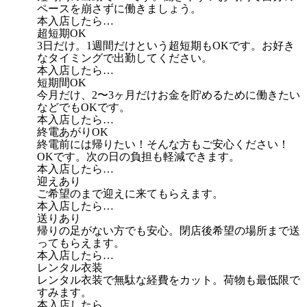
ペースを崩さずに働きましょう。
本入店したら…
超短期OK
3日だけ。1週間だけという超短期もOKです。お好き
なタイミングで出勤してください。
本入店したら…
短期間OK
今月だけ、2〜3ヶ月だけお金を貯めるために働きたい
などでもOKです。
本入店したら…
終電あがりOK
終電前には帰りたい！そんな方もご安心ください！
OKです。次の日の負担も軽減できます。
本入店したら…
迎えあり
ご希望のまで迎えに来てもらえます。
本入店したら…
送りあり
帰りの足がない方でも安心。閉店後希望の場所まで送
ってもらえます。
本入店したら…
レンタル衣装
レンタル衣装で無駄な経費をカット。荷物も最低限で
すみます。
本入店したら…