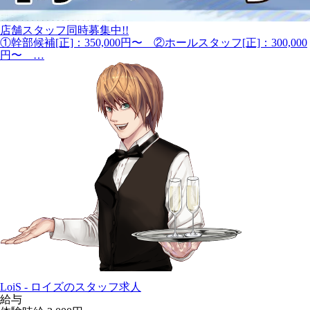
店舗スタッフ同時募集中!!
①幹部候補[正]：350,000円〜 ②ホールスタッフ[正]：300,000
円〜 …
LoiS - ロイズのスタッフ求人
給与