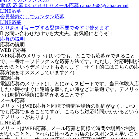
電
話
応
募
03-5753-3110
メール応募
caba2-948@caba2.email
LINE応募
会員登録なしでカンタン応募
LINE応募
とりあえずキープする
登録不要で今すぐ使えます
お問い合わせだけでも大丈夫。お気軽にどうぞ！
応募の説明
応募の説明
WEBで応募
WEB応募のメリットはいつでも、どこでも応募ができること
で、一番オーソドックスな応募方法です。ただし、対応時間が
かかるというデメリットもあります。サイト的にはこちらの応
募方法をオススメしています(^-^)
電話応募
電話応募のメリットは、とにかくスピードです。当日体験入店
したい時やすぐに連絡を取りたい時などに最適です。デメリッ
トは時間や場所に制約があることです。
メール応募
メリットはWEB応募と同様で時間や場所の制約がなく、いつ
でも応募できることですが、こちらも対応時間がかかるという
デメリットがあります。
LINE応募
メリットはWEB応募、メール応募と同様で時間や場所の制約
がないことと、それらに比べるとお店のレスポンスも早いこと