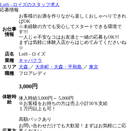
LoiS - ロイズのスタッフ求人
応募情報
お客様のお酒を作りながら楽しくおしゃべりできれ
ばOK
☆未経験の方でも安心してスタートできる環境で
お仕事
す!!!
情報
一人じゃ不安なコはお友達と一緒の応募もOK!!!
まずは気軽に体験入店からはじめてみてくださいね
☆
店名
LoiS - ロイズ
業種
キャバクラ
エリア
大森
／
大井町・大森・平和島
／
東京
職種
フロアレディ
3,000円
体験時
体入時給3,000円～ 5,000円
給
※お客様をお持ちの方は売上小計50％支給
１万円以上も可！
高額バックあり
お問い合わせだけでも大歓迎！まずはお気軽にご応
応募方
募ください。