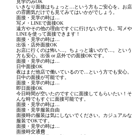
見学のみOK
いきなり面接はちょっと…という方もご安心を。お店
の雰囲気だけでも見てみてはいかがでしょう。
面接・見学の時は…
写メ・LINEで面接OK
遠方やその他の理由ですぐに行けない方でも、写メや
LINEを使って面接できます！
面接・見学の時は…
出張・店外面接OK
お店に行くのは怖い…。ちょっと遠いので…。という
方も安心。出張 or 店外での面接OKです。
面接・見学の時は…
日中面接OK
夜はまだ他店で働いているので…という方でも安心。
日中の面接が可能です。
面接・見学の時は…
即日面接OK
今日時間が空いたのですぐに面接してもらいたい！そ
んな時でもすぐに面接可能です。
面接・見学の時は…
面接・見学服装自由
面接時の服装は気にしないでください。カジュアルな
服装でOKです。
面接・見学の時は…
面接時交通費