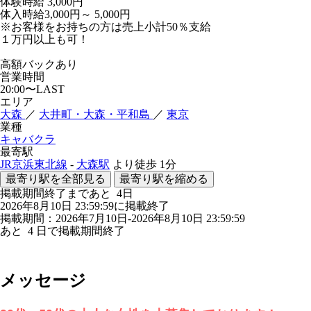
体験時給
3,000円
体入時給3,000円～ 5,000円
※お客様をお持ちの方は売上小計50％支給
１万円以上も可！
高額バックあり
営業時間
20:00〜LAST
エリア
大森
／
大井町・大森・平和島
／
東京
業種
キャバクラ
最寄駅
JR京浜東北線
-
大森駅
より徒歩
1分
最寄り駅を全部見る
最寄り駅を縮める
掲載期間終了まであと
4
日
2026年8月10日 23:59:59に掲載終了
掲載期間：2026年7月10日-2026年8月10日 23:59:59
あと
4
日で掲載期間終了
メッセージ