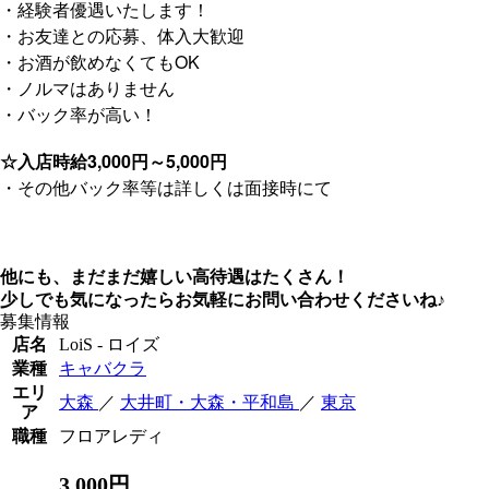
・経験者優遇いたします！
・お友達との応募、体入大歓迎
・お酒が飲めなくてもOK
・ノルマはありません
・バック率が高い！
☆入店時給3,000円～5,000円
・その他バック率等は詳しくは面接時にて
他にも、まだまだ嬉しい高待遇はたくさん！
少しでも気になったらお気軽にお問い合わせくださいね♪
募集情報
店名
LoiS - ロイズ
業種
キャバクラ
エリ
大森
／
大井町・大森・平和島
／
東京
ア
職種
フロアレディ
3,000円