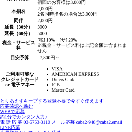
初回のお客様は3,000円
2,000円
本指名
2名同時指名の場合は3,000円
同伴
2,000円
延長（30分）
3000
延長（60分）
5000
[税] 10% [サ] 20%
税金・サービス
※税金・サービス料は上記金額に含まれま
料
せん
目安予算
7,800円～
VISA
ご利用可能な
AMERICAN EXPRESS
クレジットカード
Diners Club
or 電子マネー
JCB
Master Card
とりあえずキープする
登録不要で今すぐ使えます
応募確認へ進む
WEBで応募
約1分でカンタン入力♪
電
話
応
募
03-5753-3110
メール応募
caba2-948@caba2.email
LINE応募