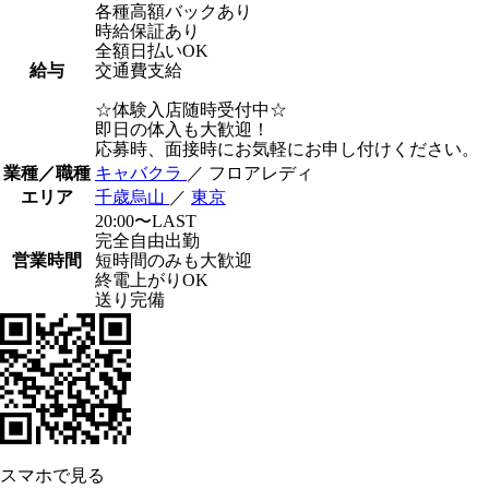
各種高額バックあり
時給保証あり
全額日払いOK
給与
交通費支給
☆体験入店随時受付中☆
即日の体入も大歓迎！
応募時、面接時にお気軽にお申し付けください。
業種／職種
キャバクラ
／ フロアレディ
エリア
千歳烏山
／
東京
20:00〜LAST
完全自由出勤
営業時間
短時間のみも大歓迎
終電上がりOK
送り完備
スマホで見る