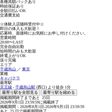
各種高額バックあり
時給保証あり
全額日払いOK
交通費支給
☆体験入店随時受付中☆
即日の体入も大歓迎！
応募時、面接時にお気軽にお申し付けください。
営業時間
20:00〜LAST
完全自由出勤
短時間のみも大歓迎
終電上がりOK
送り完備
エリア
千歳烏山
／
東京
業種
キャバクラ
最寄駅
京王線
-
千歳烏山駅
(西口)
より徒歩
1分
最寄り駅を全部見る
最寄り駅を縮める
掲載期間終了まであと
25
日
2026年9月1日 23:59:59に掲載終了
掲載期間：2026年8月1日-2026年9月1日 23:59:59
あと
25
日で掲載期間終了