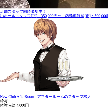
店舗スタッフ同時募集中!!
①ホールスタッフ[正]：350,000円〜 ②幹部候補[正]：500,00
New Club AfterRoom - アフタールームのスタッフ求人
給与
体験時給
4,000円