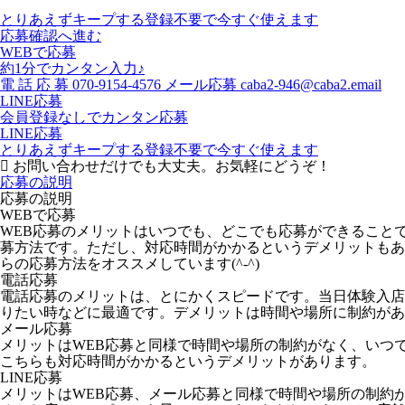
とりあえずキープする
登録不要で今すぐ使えます
応募確認へ進む
WEBで応募
約1分でカンタン入力♪
電
話
応
募
070-9154-4576
メール応募
caba2-946@caba2.email
LINE応募
会員登録なしでカンタン応募
LINE応募
とりあえずキープする
登録不要で今すぐ使えます
お問い合わせだけでも大丈夫。お気軽にどうぞ！
応募の説明
応募の説明
WEBで応募
WEB応募のメリットはいつでも、どこでも応募ができること
募方法です。ただし、対応時間がかかるというデメリットもあ
らの応募方法をオススメしています(^-^)
電話応募
電話応募のメリットは、とにかくスピードです。当日体験入店
りたい時などに最適です。デメリットは時間や場所に制約があ
メール応募
メリットはWEB応募と同様で時間や場所の制約がなく、いつ
こちらも対応時間がかかるというデメリットがあります。
LINE応募
メリットはWEB応募、メール応募と同様で時間や場所の制約