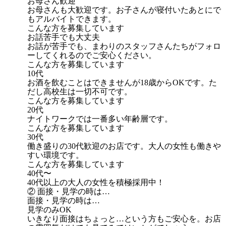
お母さん歓迎
お母さんも大歓迎です。お子さんが寝付いたあとにで
もアルバイトできます。
こんな方を募集しています
お話苦手でも大丈夫
お話が苦手でも、まわりのスタッフさんたちがフォロ
ーしてくれるのでご安心ください。
こんな方を募集しています
10代
お酒を飲むことはできませんが18歳からOKです。た
だし高校生は一切不可です。
こんな方を募集しています
20代
ナイトワークでは一番多い年齢層です。
こんな方を募集しています
30代
働き盛りの30代歓迎のお店です。大人の女性も働きや
すい環境です。
こんな方を募集しています
40代〜
40代以上の大人の女性を積極採用中！
② 面接・見学の時は…
面接・見学の時は…
見学のみOK
いきなり面接はちょっと…という方もご安心を。お店