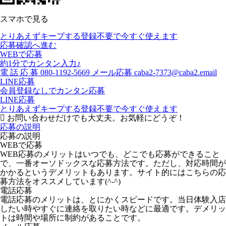
スマホで見る
とりあえずキープする
登録不要で今すぐ使えます
応募確認へ進む
WEBで応募
約1分でカンタン入力♪
電
話
応
募
080-1192-5669
メール応募
caba2-7373@caba2.email
LINE応募
会員登録なしでカンタン応募
LINE応募
とりあえずキープする
登録不要で今すぐ使えます
お問い合わせだけでも大丈夫。お気軽にどうぞ！
応募の説明
応募の説明
WEBで応募
WEB応募のメリットはいつでも、どこでも応募ができること
で、一番オーソドックスな応募方法です。ただし、対応時間が
かかるというデメリットもあります。サイト的にはこちらの応
募方法をオススメしています(^-^)
電話応募
電話応募のメリットは、とにかくスピードです。当日体験入店
したい時やすぐに連絡を取りたい時などに最適です。デメリッ
トは時間や場所に制約があることです。