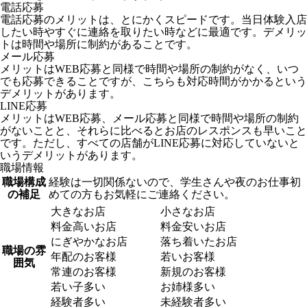
電話応募
電話応募のメリットは、とにかくスピードです。当日体験入店
したい時やすぐに連絡を取りたい時などに最適です。デメリッ
トは時間や場所に制約があることです。
メール応募
メリットはWEB応募と同様で時間や場所の制約がなく、いつ
でも応募できることですが、こちらも対応時間がかかるという
デメリットがあります。
LINE応募
メリットはWEB応募、メール応募と同様で時間や場所の制約
がないことと、それらに比べるとお店のレスポンスも早いこと
です。ただし、すべての店舗がLINE応募に対応していないと
いうデメリットがあります。
職場情報
職場構成
経験は一切関係ないので、学生さんや夜のお仕事初
の補足
めての方もお気軽にご連絡ください。
大きなお店
小さなお店
料金高いお店
料金安いお店
にぎやかなお店
落ち着いたお店
職場の雰
年配のお客様
若いお客様
囲気
常連のお客様
新規のお客様
若い子多い
お姉様多い
経験者多い
未経験者多い