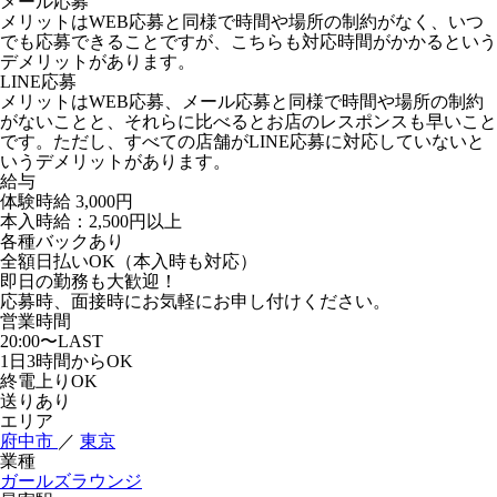
メール応募
メリットはWEB応募と同様で時間や場所の制約がなく、いつ
でも応募できることですが、こちらも対応時間がかかるという
デメリットがあります。
LINE応募
メリットはWEB応募、メール応募と同様で時間や場所の制約
がないことと、それらに比べるとお店のレスポンスも早いこと
です。ただし、すべての店舗がLINE応募に対応していないと
いうデメリットがあります。
給与
体験時給
3,000円
本入時給：2,500円以上
各種バックあり
全額日払いOK（本入時も対応）
即日の勤務も大歓迎！
応募時、面接時にお気軽にお申し付けください。
営業時間
20:00〜LAST
1日3時間からOK
終電上りOK
送りあり
エリア
府中市
／
東京
業種
ガールズラウンジ