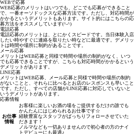
WEBで応募
WEB応募のメリットはいつでも、どこでも応募ができること
で、一番オーソドックスな応募方法です。ただし、対応時間が
かかるというデメリットもあります。サイト的にはこちらの応
募方法をオススメしています(^-^)
電話応募
電話応募のメリットは、とにかくスピードです。当日体験入店
したい時やすぐに連絡を取りたい時などに最適です。デメリッ
トは時間や場所に制約があることです。
メール応募
メリットはWEB応募と同様で時間や場所の制約がなく、いつ
でも応募できることですが、こちらも対応時間がかかるという
デメリットがあります。
LINE応募
メリットはWEB応募、メール応募と同様で時間や場所の制約
がないことと、それらに比べるとお店のレスポンスも早いこと
です。ただし、すべての店舗がLINE応募に対応していないと
いうデメリットがあります。
応募情報
お客様に楽しいお酒の場をご提供するだけの誰でも
かんたんにはじめられるお仕事です☆
お仕事
経験豊富なスタッフがばっちりフォローさせていた
情報
だきます！
ノルマなども一切ありませんので初心者の方のナイ
トデビューにも最適♪