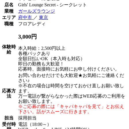
店名
Girls' Lounge Secret - シークレット
業種
ガールズラウンジ
エリア
府中市
／
東京
職種
フロアレディ
3,000円
体験時
本入時給：2,500円以上
給
各種バックあり
全額日払いOK（本入時も対応）
即日の勤務も大歓迎！
応募時、面接時にお気軽にお申し付けください。
お問い合わせだけでも大歓迎★お気軽にご連絡くだ
さい♪
※不在の場合は時間を空けておかけ直しお願い致し
応募方
ます。
法
万一電話が繋がらなかった際はWEB応募のご利用を
お願い致します。
※ご応募の際には「キャバキャバを見て」とお伝え
下さい。話がスムーズに行きます。
担当
採用担当
受付時
電話（18:00～）