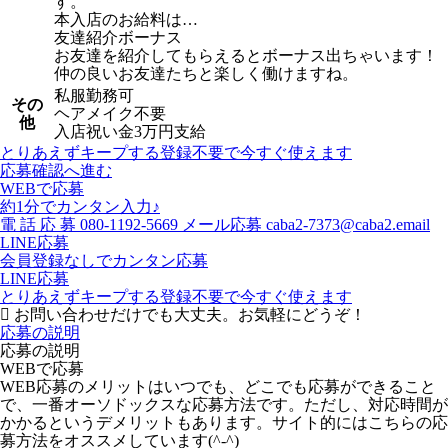
す。
本入店のお給料は…
友達紹介ボーナス
お友達を紹介してもらえるとボーナス出ちゃいます！
仲の良いお友達たちと楽しく働けますね。
私服勤務可
その
ヘアメイク不要
他
入店祝い金3万円支給
とりあえずキープする
登録不要で今すぐ使えます
応募確認へ進む
WEBで応募
約1分でカンタン入力♪
電
話
応
募
080-1192-5669
メール応募
caba2-7373@caba2.email
LINE応募
会員登録なしでカンタン応募
LINE応募
とりあえずキープする
登録不要で今すぐ使えます
お問い合わせだけでも大丈夫。お気軽にどうぞ！
応募の説明
応募の説明
WEBで応募
WEB応募のメリットはいつでも、どこでも応募ができること
で、一番オーソドックスな応募方法です。ただし、対応時間が
かかるというデメリットもあります。サイト的にはこちらの応
募方法をオススメしています(^-^)