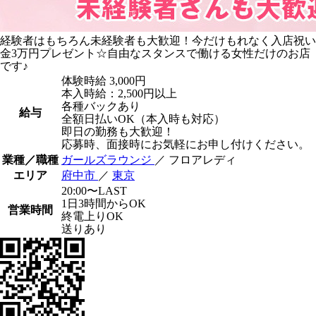
経験者はもちろん未経験者も大歓迎！今だけもれなく入店祝い
金3万円プレゼント☆自由なスタンスで働ける女性だけのお店
です♪
体験時給
3,000円
本入時給：2,500円以上
各種バックあり
給与
全額日払いOK（本入時も対応）
即日の勤務も大歓迎！
応募時、面接時にお気軽にお申し付けください。
業種／職種
ガールズラウンジ
／ フロアレディ
エリア
府中市
／
東京
20:00〜LAST
1日3時間からOK
営業時間
終電上りOK
送りあり