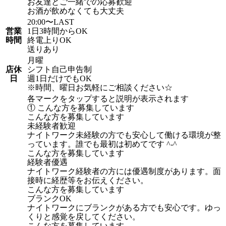
お友達とご一緒での応募歓迎
お酒が飲めなくても大丈夫
20:00〜LAST
営業
1日3時間からOK
時間
終電上りOK
送りあり
月曜
店休
シフト自己申告制
日
週1日だけでもOK
※時間、曜日お気軽にご相談ください☆
各マークをタップすると説明が表示されます
① こんな方を募集しています
こんな方を募集しています
未経験者歓迎
ナイトワーク未経験の方でも安心して働ける環境が整
っています。誰でも最初は初めてです ^-^
こんな方を募集しています
経験者優遇
ナイトワーク経験者の方には優遇制度があります。面
接時に経歴等をお伝えください。
こんな方を募集しています
ブランクOK
ナイトワークにブランクがある方でも安心です。ゆっ
くりと感覚を戻してください。
こんな方を募集しています