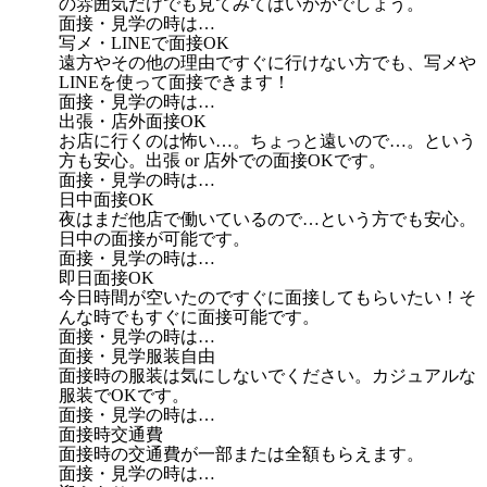
の雰囲気だけでも見てみてはいかがでしょう。
面接・見学の時は…
写メ・LINEで面接OK
遠方やその他の理由ですぐに行けない方でも、写メや
LINEを使って面接できます！
面接・見学の時は…
出張・店外面接OK
お店に行くのは怖い…。ちょっと遠いので…。という
方も安心。出張 or 店外での面接OKです。
面接・見学の時は…
日中面接OK
夜はまだ他店で働いているので…という方でも安心。
日中の面接が可能です。
面接・見学の時は…
即日面接OK
今日時間が空いたのですぐに面接してもらいたい！そ
んな時でもすぐに面接可能です。
面接・見学の時は…
面接・見学服装自由
面接時の服装は気にしないでください。カジュアルな
服装でOKです。
面接・見学の時は…
面接時交通費
面接時の交通費が一部または全額もらえます。
面接・見学の時は…