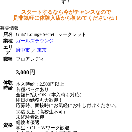
す！
スタートするなら今がチャンスなので
是非気軽に体験入店から初めてくださいね！
募集情報
店名
Girls' Lounge Secret - シークレット
業種
ガールズラウンジ
エリ
府中市
／
東京
ア
職種
フロアレディ
3,000円
体験
本入時給：2,500円以上
時給
各種バックあり
全額日払いOK（本入時も対応）
即日の勤務も大歓迎！
応募時、面接時にお気軽にお申し付けください。
18歳以上（高校生不可）
未経験者歓迎
経験者優遇
資格
学生・OL・Wワーク歓迎