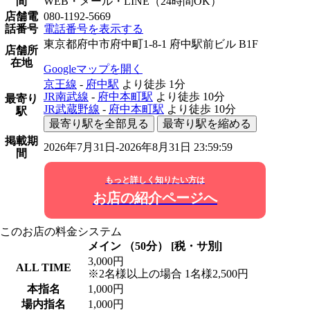
間
WEB・メール・LINE（24時間OK）
店舗電
080-1192-5669
話番号
電話番号を表示する
東京都府中市府中町1-8-1 府中駅前ビル B1F
店舗所
在地
Googleマップを開く
京王線
-
府中駅
より徒歩
1分
JR南武線
-
府中本町駅
より徒歩
10分
最寄り
JR武蔵野線
-
府中本町駅
より徒歩
10分
駅
最寄り駅を全部見る
最寄り駅を縮める
掲載期
2026年7月31日-2026年8月31日 23:59:59
間
もっと詳しく知りたい方は
お店の紹介ページへ
このお店の料金システム
メイン （50分） [税・サ別]
3,000円
ALL TIME
※2名様以上の場合 1名様2,500円
本指名
1,000円
場内指名
1,000円