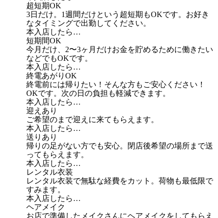
超短期OK
3日だけ。1週間だけという超短期もOKです。お好き
なタイミングで出勤してください。
本入店したら…
短期間OK
今月だけ、2〜3ヶ月だけお金を貯めるために働きたい
などでもOKです。
本入店したら…
終電あがりOK
終電前には帰りたい！そんな方もご安心ください！
OKです。次の日の負担も軽減できます。
本入店したら…
迎えあり
ご希望のまで迎えに来てもらえます。
本入店したら…
送りあり
帰りの足がない方でも安心。閉店後希望の場所まで送
ってもらえます。
本入店したら…
レンタル衣装
レンタル衣装で無駄な経費をカット。荷物も最低限で
すみます。
本入店したら…
ヘアメイク
お店で準備したメイクさんにヘアメイクをしてもらえ