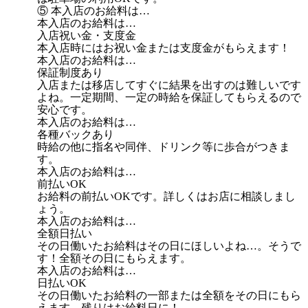
⑤ 本入店のお給料は…
本入店のお給料は…
入店祝い金・支度金
本入店時にはお祝い金または支度金がもらえます！
本入店のお給料は…
保証制度あり
入店または移店してすぐに結果を出すのは難しいです
よね。一定期間、一定の時給を保証してもらえるので
安心です。
本入店のお給料は…
各種バックあり
時給の他に指名や同伴、ドリンク等に歩合がつきま
す。
本入店のお給料は…
前払いOK
お給料の前払いOKです。詳しくはお店に相談しまし
ょう。
本入店のお給料は…
全額日払い
その日働いたお給料はその日にほしいよね…。そうで
す！全額その日にもらえます。
本入店のお給料は…
日払いOK
その日働いたお給料の一部または全額をその日にもら
えます。残りはお給料日に！