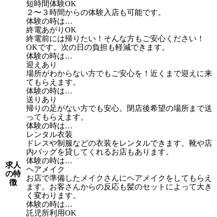
短時間体験OK
２〜３時間からの体験入店も可能です。
体験の時は…
終電あがりOK
終電前には帰りたい！そんな方もご安心ください！
OKです。次の日の負担も軽減できます。
体験の時は…
迎えあり
場所がわからない方でもご安心を！近くまで迎えに来
てもらえます。
体験の時は…
送りあり
帰りの足がない方でも安心。閉店後希望の場所まで送
ってもらえます。
体験の時は…
レンタル衣装
ドレスや制服などの衣装をレンタルできます。靴や店
内バッグを貸してくれるお店もあります。
体験の時は…
求人
ヘアメイク
の特
お店で準備したメイクさんにヘアメイクをしてもらえ
徴
ます。お客さんからの反応も髪のセットによって大き
く変わります。
体験の時は…
託児所利用OK