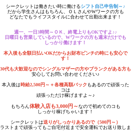
シークレットは働きたい時に働ける
シフト自己申告制～♪
だから学生さんはもちろん、ＯＬさんやWワークの方も
どなたでもライフスタイルに合わせて出勤出来ます！
週一、一日3時間～ＯＫ、
終電上りもOKですよ♪♪
日曜日も営業しているので、Wワークの方も週末だけでも
しっかり働けます！
本入後も全額日払いOKだからお財布ピンチの時にも安心で
す！
30代も大歓迎なのでシングルマザーの方やブランクがある方も
安心してお問い合わせください♪
本入後は
時給2,500円～＋各種高額バック
もあるので頑張った
コは
頑張っただけ稼げますよ～♪
体験入店も3,000円～
もちろん
なので初めてのコも
しっかり稼げちゃいます！
シークレットは
送りがしっかりあるので（500円～）
ラストまで頑張ってもご自宅付近まで安全運転でお送り致しま