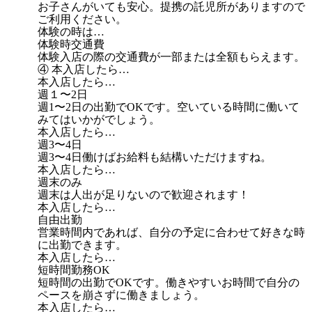
お子さんがいても安心。提携の託児所がありますので
ご利用ください。
体験の時は…
体験時交通費
体験入店の際の交通費が一部または全額もらえます。
④ 本入店したら…
本入店したら…
週１〜2日
週1〜2日の出勤でOKです。空いている時間に働いて
みてはいかがでしょう。
本入店したら…
週3〜4日
週3〜4日働けばお給料も結構いただけますね。
本入店したら…
週末のみ
週末は人出が足りないので歓迎されます！
本入店したら…
自由出勤
営業時間内であれば、自分の予定に合わせて好きな時
に出勤できます。
本入店したら…
短時間勤務OK
短時間の出勤でOKです。働きやすいお時間で自分の
ペースを崩さずに働きましょう。
本入店したら…