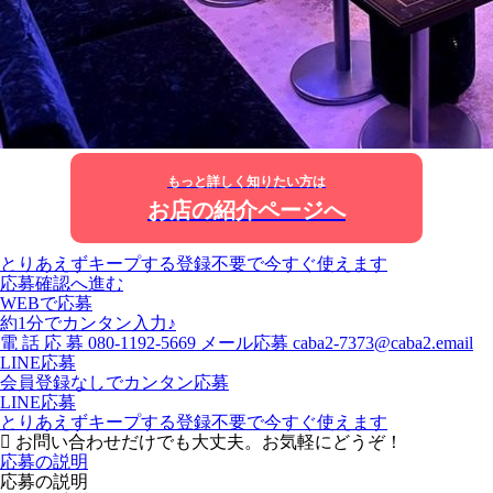
もっと詳しく知りたい方は
お店の紹介ページへ
とりあえずキープする
登録不要で今すぐ使えます
応募確認へ進む
WEBで応募
約1分でカンタン入力♪
電
話
応
募
080-1192-5669
メール応募
caba2-7373@caba2.email
LINE応募
会員登録なしでカンタン応募
LINE応募
とりあえずキープする
登録不要で今すぐ使えます
お問い合わせだけでも大丈夫。お気軽にどうぞ！
応募の説明
応募の説明