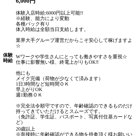
6,000円
体験入店時給:6000円以上可能!!
※経験、能力により変動
各種バック有り
体入時給は全額当日支給します。
業界大手グループ運営だからこそ安心して稼げますよ
☆
体験
Wワークや学生さんにとっても働きやすさを重視☆
時給
仕事に影響無い様、終電上がりもOK‼
他にも
メイク完備（荷物が少なくて済みます）
1日3時間など短時間ＯＫ
早上がりOK
週1勤務ＯＫ
※完全法令順守ですので、年齢確認のできるものだけ
持ってきていただけるとスムーズです。
（免許証、学生証、パスポート、写真付住基カードな
ど）
20歳以上
※面接時に年齢確認ができる物を持参頂く様お願いい