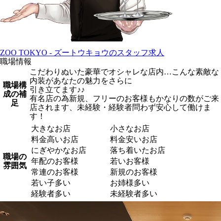
ZOO TOKYO - ズートウキョウのスタッフ求人
職場情報
こだわりぬいた豪華でオシャレな店内…こんな素敵な
内装があなたの魅力をさらに
職場構
引き立てます♪♪
成の補
有名店の為新規、フリーのお客様もかなりの数がご来
足
店されます、未経験・経験者問わず安心して働けま
す！
大きなお店
小さなお店
料金高いお店
料金安いお店
にぎやかなお店
落ち着いたお店
職場の
年配のお客様
若いお客様
雰囲気
常連のお客様
新規のお客様
若い子多い
お姉様多い
経験者多い
未経験者多い