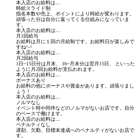
本入店のお給料は…
時給スライド制
指名本数や売上、ポイントにより時給が変わります。
頑張った分は自分に返ってくる仕組みになっていま
す。
本入店のお給料は…
月1回給与
お給料は月に１回の月給制です。お給料日が楽しみで
すね^-^
本入店のお給料は…
月2回給与
1日~15日分は月末、 16~月末分は翌月15日、 といった
ように月2回お給料が支払われます。
本入店のお給料は…
ボーナスあり
お給料の他にボーナスや賞金があります。頑張りまし
ょう！
本入店のお給料は…
ノルマなし
イベント時や同伴などのノルマがないお店です。自分
のペースで働けます。
本入店のお給料は…
ペナルティなし
遅刻、欠勤、目標未達成へのペナルティがないお店で
す。