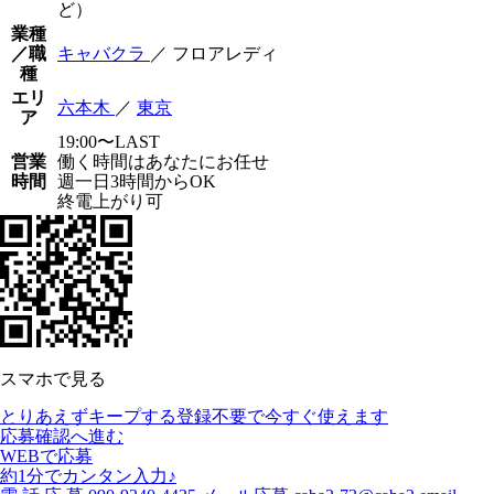
ど）
業種
／職
キャバクラ
／ フロアレディ
種
エリ
六本木
／
東京
ア
19:00〜LAST
営業
働く時間はあなたにお任せ
時間
週一日3時間からOK
終電上がり可
スマホで見る
とりあえずキープする
登録不要で今すぐ使えます
応募確認へ進む
WEBで応募
約1分でカンタン入力♪