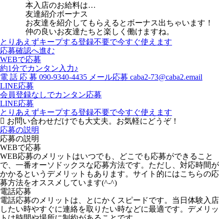
本入店のお給料は…
友達紹介ボーナス
お友達を紹介してもらえるとボーナス出ちゃいます！
仲の良いお友達たちと楽しく働けますね。
とりあえずキープする
登録不要で今すぐ使えます
応募確認へ進む
WEBで応募
約1分でカンタン入力♪
電
話
応
募
090-9340-4435
メール応募
caba2-73@caba2.email
LINE応募
会員登録なしでカンタン応募
LINE応募
とりあえずキープする
登録不要で今すぐ使えます
お問い合わせだけでも大丈夫。お気軽にどうぞ！
応募の説明
応募の説明
WEBで応募
WEB応募のメリットはいつでも、どこでも応募ができること
で、一番オーソドックスな応募方法です。ただし、対応時間が
かかるというデメリットもあります。サイト的にはこちらの応
募方法をオススメしています(^-^)
電話応募
電話応募のメリットは、とにかくスピードです。当日体験入店
したい時やすぐに連絡を取りたい時などに最適です。デメリッ
トは時間や場所に制約があることです。