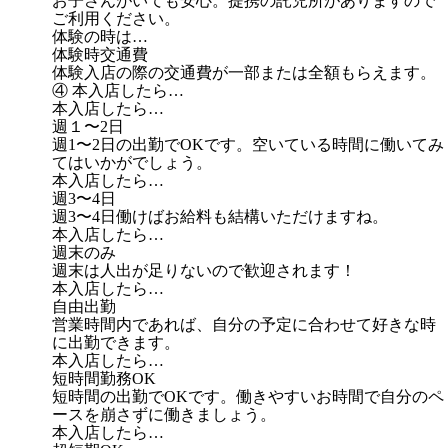
お子さんがいても安心。提携の託児所がありますので
ご利用ください。
体験の時は…
体験時交通費
体験入店の際の交通費が一部または全額もらえます。
④ 本入店したら…
本入店したら…
週１〜2日
週1〜2日の出勤でOKです。空いている時間に働いてみ
てはいかがでしょう。
本入店したら…
週3〜4日
週3〜4日働けばお給料も結構いただけますね。
本入店したら…
週末のみ
週末は人出が足りないので歓迎されます！
本入店したら…
自由出勤
営業時間内であれば、自分の予定に合わせて好きな時
に出勤できます。
本入店したら…
短時間勤務OK
短時間の出勤でOKです。働きやすいお時間で自分のペ
ースを崩さずに働きましょう。
本入店したら…