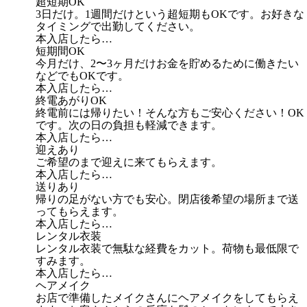
超短期OK
3日だけ。1週間だけという超短期もOKです。お好きな
タイミングで出勤してください。
本入店したら…
短期間OK
今月だけ、2〜3ヶ月だけお金を貯めるために働きたい
などでもOKです。
本入店したら…
終電あがりOK
終電前には帰りたい！そんな方もご安心ください！OK
です。次の日の負担も軽減できます。
本入店したら…
迎えあり
ご希望のまで迎えに来てもらえます。
本入店したら…
送りあり
帰りの足がない方でも安心。閉店後希望の場所まで送
ってもらえます。
本入店したら…
レンタル衣装
レンタル衣装で無駄な経費をカット。荷物も最低限で
すみます。
本入店したら…
ヘアメイク
お店で準備したメイクさんにヘアメイクをしてもらえ