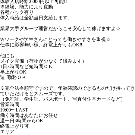
体験入店時給:6000円以上可能!!
※経験、能力により変動
各種バック有り
体入時給は全額当日支給します。
業界大手グループ運営だからこそ安心して稼げますよ☆
Wワークや学生さんにとっても働きやすさを重視☆
仕事に影響無い様、終電上がりもOK‼
他にも
メイク完備（荷物が少なくて済みます）
1日3時間など短時間ＯＫ
早上がりOK
週1勤務ＯＫ
※完全法令順守ですので、年齢確認のできるものだけ持ってき
ていただけるとスムーズです。
（免許証、学生証、パスポート、写真付住基カードなど）
営業時間
19:00〜LAST
働く時間はあなたにお任せ
週一日3時間からOK
終電上がり可
エリア