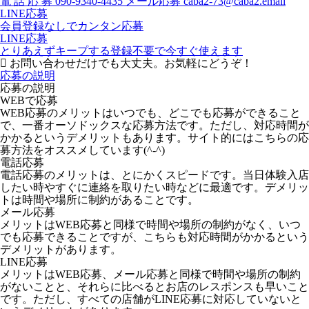
電
話
応
募
090-9340-4435
メール応募
caba2-73@caba2.email
LINE応募
会員登録なしでカンタン応募
LINE応募
とりあえずキープする
登録不要で今すぐ使えます
お問い合わせだけでも大丈夫。お気軽にどうぞ！
応募の説明
応募の説明
WEBで応募
WEB応募のメリットはいつでも、どこでも応募ができること
で、一番オーソドックスな応募方法です。ただし、対応時間が
かかるというデメリットもあります。サイト的にはこちらの応
募方法をオススメしています(^-^)
電話応募
電話応募のメリットは、とにかくスピードです。当日体験入店
したい時やすぐに連絡を取りたい時などに最適です。デメリッ
トは時間や場所に制約があることです。
メール応募
メリットはWEB応募と同様で時間や場所の制約がなく、いつ
でも応募できることですが、こちらも対応時間がかかるという
デメリットがあります。
LINE応募
メリットはWEB応募、メール応募と同様で時間や場所の制約
がないことと、それらに比べるとお店のレスポンスも早いこと
です。ただし、すべての店舗がLINE応募に対応していないと