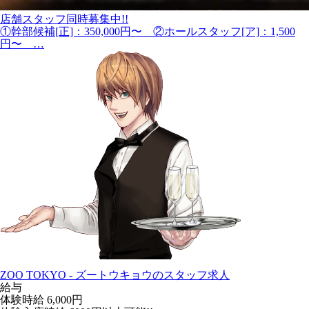
店舗スタッフ同時募集中!!
①幹部候補[正]：350,000円〜 ②ホールスタッフ[ア]：1,500
円〜 …
ZOO TOKYO - ズートウキョウのスタッフ求人
給与
体験時給
6,000円