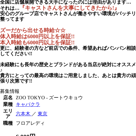
全国に店舗展開できる
大手になったのには理由
があります…
『キャストさんを大事にしてきたから!』
それは…
安心のグループ店でキャストさんが働きやすい環境がバッチリ
整ってます
ズーだから出せる時給☆☆
体入時給は6000円以上を保証!!
本入時給も6000円以上を保証!!
更に、経験者の方など前店での条件、希望あればバンバン相談
してください!!
未経験にも長年の歴史とブランドがある当店が絶対にオススメ
♪
貴方にとっての最高の環境はご用意しました、あとは貴方の頑
張り次第です!!
募集情報
店名
ZOO TOKYO - ズートウキョウ
業種
キャバクラ
エリ
六本木
／
東京
ア
職種
フロアレディ