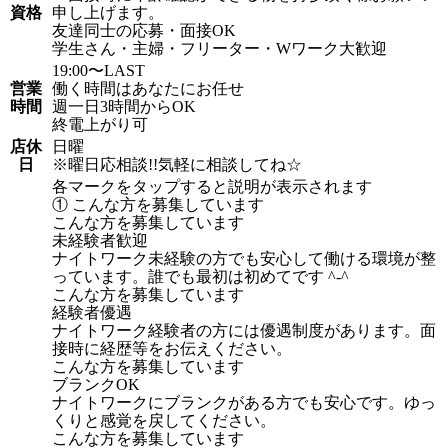
資格
申し上げます。
友達同士の応募・面接OK
学生さん・主婦・フリーター・Wワーク大歓迎
19:00〜LAST
営業
働く時間はあなたにお任せ
時間
週一日3時間からOK
終電上がり可
店休
日曜
日
※曜日応相談!!気軽に相談してね☆
各マークをタップすると説明が表示されます
① こんな方を募集しています
こんな方を募集しています
未経験者歓迎
ナイトワーク未経験の方でも安心して働ける環境が整
っています。誰でも最初は初めてです ^-^
こんな方を募集しています
経験者優遇
ナイトワーク経験者の方には優遇制度があります。面
接時に経歴等をお伝えください。
こんな方を募集しています
ブランクOK
ナイトワークにブランクがある方でも安心です。ゆっ
くりと感覚を戻してください。
こんな方を募集しています