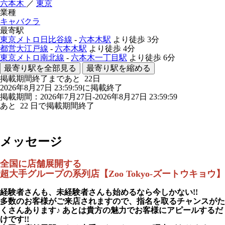
六本木
／
東京
業種
キャバクラ
最寄駅
東京メトロ日比谷線
-
六本木駅
より徒歩
3分
都営大江戸線
-
六本木駅
より徒歩
4分
東京メトロ南北線
-
六本木一丁目駅
より徒歩
6分
最寄り駅を全部見る
最寄り駅を縮める
掲載期間終了まであと
22
日
2026年8月27日 23:59:59に掲載終了
掲載期間：2026年7月27日-2026年8月27日 23:59:59
あと
22
日で掲載期間終了
メッセージ
全国に店舗展開する
超大手グループの系列店【Zoo Tokyo-ズートウキョウ】
経験者さんも、未経験者さんも始めるなら今しかない!!
多数のお客様がご来店されますので、
指名を取るチャンスがた
くさんあります♪
あとは貴方の魅力でお客様にアピールするだ
けです!!