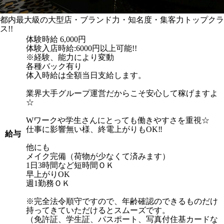
都内最大級の大型店・ブランド力・知名度・集客力トップクラ
ス!!
体験時給
6,000円
体験入店時給:6000円以上可能!!
※経験、能力により変動
各種バック有り
体入時給は全額当日支給します。
業界大手グループ運営だからこそ安心して稼げますよ
☆
Wワークや学生さんにとっても働きやすさを重視☆
仕事に影響無い様、終電上がりもOK‼
給与
他にも
メイク完備（荷物が少なくて済みます）
1日3時間など短時間ＯＫ
早上がりOK
週1勤務ＯＫ
※完全法令順守ですので、年齢確認のできるものだけ
持ってきていただけるとスムーズです。
（免許証、学生証、パスポート、写真付住基カードな