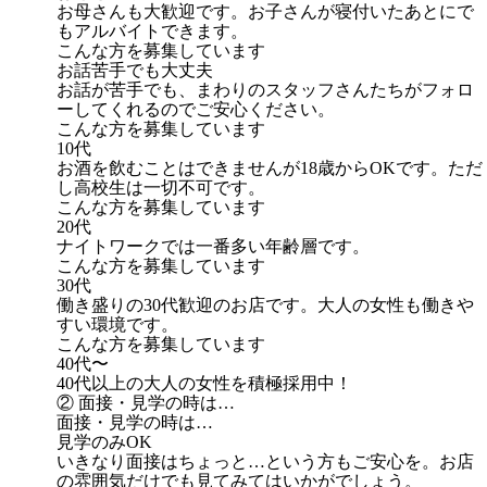
お母さんも大歓迎です。お子さんが寝付いたあとにで
もアルバイトできます。
こんな方を募集しています
お話苦手でも大丈夫
お話が苦手でも、まわりのスタッフさんたちがフォロ
ーしてくれるのでご安心ください。
こんな方を募集しています
10代
お酒を飲むことはできませんが18歳からOKです。ただ
し高校生は一切不可です。
こんな方を募集しています
20代
ナイトワークでは一番多い年齢層です。
こんな方を募集しています
30代
働き盛りの30代歓迎のお店です。大人の女性も働きや
すい環境です。
こんな方を募集しています
40代〜
40代以上の大人の女性を積極採用中！
② 面接・見学の時は…
面接・見学の時は…
見学のみOK
いきなり面接はちょっと…という方もご安心を。お店
の雰囲気だけでも見てみてはいかがでしょう。