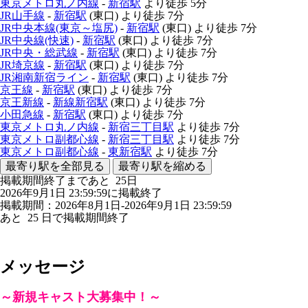
東京メトロ丸ノ内線
-
新宿駅
より徒歩
5分
JR山手線
-
新宿駅
(東口)
より徒歩
7分
JR中央本線(東京～塩尻)
-
新宿駅
(東口)
より徒歩
7分
JR中央線(快速)
-
新宿駅
(東口)
より徒歩
7分
JR中央・総武線
-
新宿駅
(東口)
より徒歩
7分
JR埼京線
-
新宿駅
(東口)
より徒歩
7分
JR湘南新宿ライン
-
新宿駅
(東口)
より徒歩
7分
京王線
-
新宿駅
(東口)
より徒歩
7分
京王新線
-
新線新宿駅
(東口)
より徒歩
7分
小田急線
-
新宿駅
(東口)
より徒歩
7分
東京メトロ丸ノ内線
-
新宿三丁目駅
より徒歩
7分
東京メトロ副都心線
-
新宿三丁目駅
より徒歩
7分
東京メトロ副都心線
-
東新宿駅
より徒歩
7分
最寄り駅を全部見る
最寄り駅を縮める
掲載期間終了まであと
25
日
2026年9月1日 23:59:59に掲載終了
掲載期間：2026年8月1日-2026年9月1日 23:59:59
あと
25
日で掲載期間終了
メッセージ
～新規キャスト大募集中！～