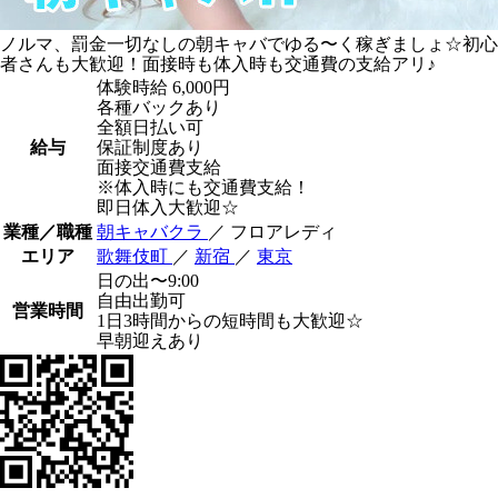
ノルマ、罰金一切なしの朝キャバでゆる〜く稼ぎましょ☆初心
者さんも大歓迎！面接時も体入時も交通費の支給アリ♪
体験時給
6,000円
各種バックあり
全額日払い可
給与
保証制度あり
面接交通費支給
※体入時にも交通費支給！
即日体入大歓迎☆
業種／職種
朝キャバクラ
／ フロアレディ
エリア
歌舞伎町
／
新宿
／
東京
日の出〜9:00
自由出勤可
営業時間
1日3時間からの短時間も大歓迎☆
早朝迎えあり