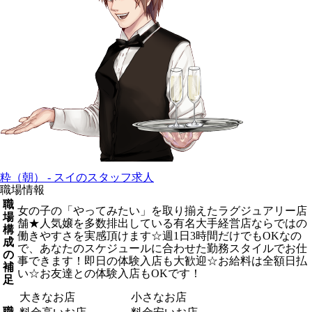
粋（朝） - スイのスタッフ求人
職場情報
職
女の子の「やってみたい」を取り揃えたラグジュアリー店
場
舗★人気嬢を多数排出している有名大手経営店ならではの
構
働きやすさを実感頂けます☆週1日3時間だけでもOKなの
成
で、あなたのスケジュールに合わせた勤務スタイルでお仕
の
事できます！即日の体験入店も大歓迎☆お給料は全額日払
補
い☆お友達との体験入店もOKです！
足
大きなお店
小さなお店
職