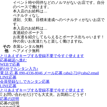
イベント時や同伴などのノルマがないお店です。自分
のペースで働けます。
本入店のお給料は…
ペナルティなし
遅刻、欠勤、目標未達成へのペナルティがないお店で
す。
本入店のお給料は…
友達紹介ボーナス
お友達を紹介してもらえるとボーナス出ちゃいます！
仲の良いお友達たちと楽しく働けますね。
その
衣装レンタル無料
他
ヘアメイク無料
とりあえずキープする
登録不要で今すぐ使えます
応募確認へ進む
WEBで応募
約1分でカンタン入力♪
電
話
応
募
090-4336-8046
メール応募
caba2-72@caba2.email
LINE応募
会員登録なしでカンタン応募
LINE応募
とりあえずキープする
登録不要で今すぐ使えます
お問い合わせだけでも大丈夫。お気軽にどうぞ！
応募の説明
応募の説明