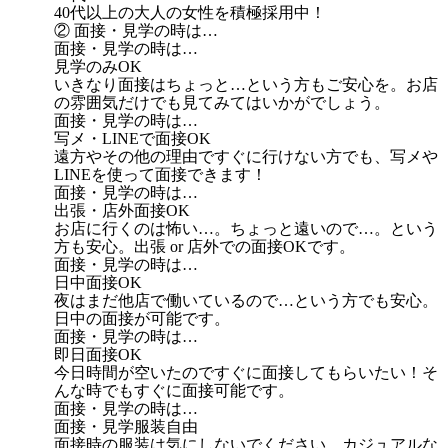
40代以上の大人の女性を積極採用中！
② 面接・見学の時は…
面接・見学の時は…
見学のみOK
いきなり面接はちょっと…という方もご安心を。お店
の雰囲気だけでも見てみてはいかがでしょう。
面接・見学の時は…
写メ・LINEで面接OK
遠方やその他の理由ですぐに行けない方でも、写メや
LINEを使って面接できます！
面接・見学の時は…
出張・店外面接OK
お店に行くのは怖い…。ちょっと遠いので…。という
方も安心。出張 or 店外での面接OKです。
面接・見学の時は…
日中面接OK
夜はまだ他店で働いているので…という方でも安心。
日中の面接が可能です。
面接・見学の時は…
即日面接OK
今日時間が空いたのですぐに面接してもらいたい！そ
んな時でもすぐに面接可能です。
面接・見学の時は…
面接・見学服装自由
面接時の服装は気にしないでください。カジュアルな