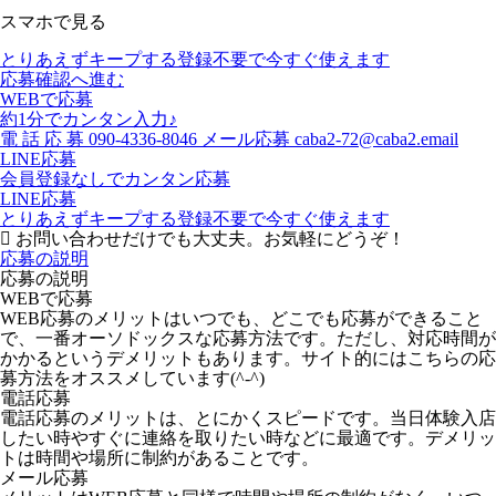
スマホで見る
とりあえずキープする
登録不要で今すぐ使えます
応募確認へ進む
WEBで応募
約1分でカンタン入力♪
電
話
応
募
090-4336-8046
メール応募
caba2-72@caba2.email
LINE応募
会員登録なしでカンタン応募
LINE応募
とりあえずキープする
登録不要で今すぐ使えます
お問い合わせだけでも大丈夫。お気軽にどうぞ！
応募の説明
応募の説明
WEBで応募
WEB応募のメリットはいつでも、どこでも応募ができること
で、一番オーソドックスな応募方法です。ただし、対応時間が
かかるというデメリットもあります。サイト的にはこちらの応
募方法をオススメしています(^-^)
電話応募
電話応募のメリットは、とにかくスピードです。当日体験入店
したい時やすぐに連絡を取りたい時などに最適です。デメリッ
トは時間や場所に制約があることです。
メール応募