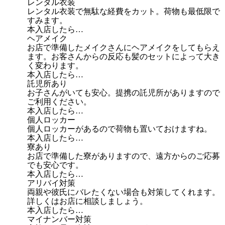
レンタル衣装
レンタル衣装で無駄な経費をカット。荷物も最低限で
すみます。
本入店したら…
ヘアメイク
お店で準備したメイクさんにヘアメイクをしてもらえ
ます。お客さんからの反応も髪のセットによって大き
く変わります。
本入店したら…
託児所あり
お子さんがいても安心。提携の託児所がありますので
ご利用ください。
本入店したら…
個人ロッカー
個人ロッカーがあるので荷物も置いておけますね。
本入店したら…
寮あり
お店で準備した寮がありますので、遠方からのご応募
でも安心です。
本入店したら…
アリバイ対策
両親や彼氏にバレたくない場合も対策してくれます。
詳しくはお店に相談しましょう。
本入店したら…
マイナンバー対策