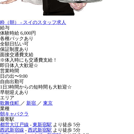
粋（朝） - スイのスタッフ求人
給与
体験時給
6,000円
各種バックあり
全額日払い可
保証制度あり
面接交通費支給
※体入時にも交通費支給！
即日体入大歓迎☆
営業時間
日の出〜9:00
自由出勤可
1日3時間からの短時間も大歓迎☆
早朝迎えあり
エリア
歌舞伎町
／
新宿
／
東京
業種
朝キャバクラ
最寄駅
都営大江戸線
-
東新宿駅
より徒歩
5分
西武新宿線
-
西武新宿駅
より徒歩
5分