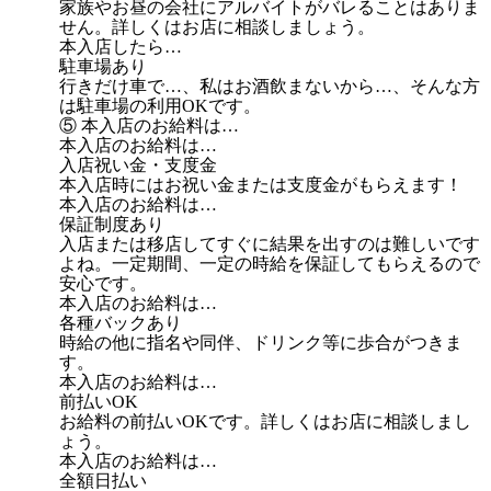
家族やお昼の会社にアルバイトがバレることはありま
せん。詳しくはお店に相談しましょう。
本入店したら…
駐車場あり
行きだけ車で…、私はお酒飲まないから…、そんな方
は駐車場の利用OKです。
⑤ 本入店のお給料は…
本入店のお給料は…
入店祝い金・支度金
本入店時にはお祝い金または支度金がもらえます！
本入店のお給料は…
保証制度あり
入店または移店してすぐに結果を出すのは難しいです
よね。一定期間、一定の時給を保証してもらえるので
安心です。
本入店のお給料は…
各種バックあり
時給の他に指名や同伴、ドリンク等に歩合がつきま
す。
本入店のお給料は…
前払いOK
お給料の前払いOKです。詳しくはお店に相談しまし
ょう。
本入店のお給料は…
全額日払い