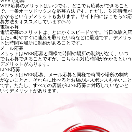
WEBで応募
WEB応募のメリットはいつでも、どこでも応募ができること
で、一番オーソドックスな応募方法です。ただし、対応時間が
かかるというデメリットもあります。サイト的にはこちらの応
募方法をオススメしています(^-^)
電話応募
電話応募のメリットは、とにかくスピードです。当日体験入店
したい時やすぐに連絡を取りたい時などに最適です。デメリッ
トは時間や場所に制約があることです。
メール応募
メリットはWEB応募と同様で時間や場所の制約がなく、いつ
でも応募できることですが、こちらも対応時間がかかるという
デメリットがあります。
LINE応募
メリットはWEB応募、メール応募と同様で時間や場所の制約
がないことと、それらに比べるとお店のレスポンスも早いこと
です。ただし、すべての店舗がLINE応募に対応していないと
いうデメリットがあります。