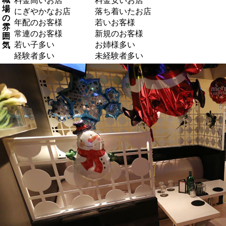
料金高いお店
料金安いお店
場
にぎやかなお店
落ち着いたお店
の
年配のお客様
若いお客様
雰
常連のお客様
新規のお客様
囲
若い子多い
お姉様多い
気
経験者多い
未経験者多い