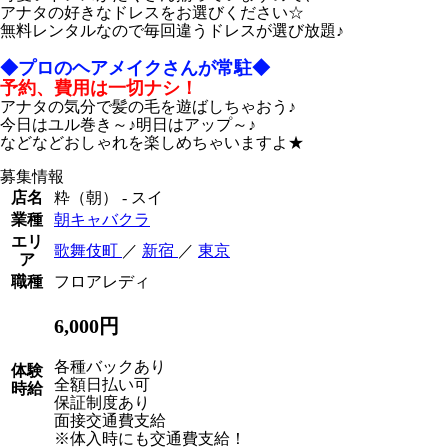
アナタの好きなドレスをお選びください☆
無料レンタルなので毎回違うドレスが選び放題♪
◆プロのヘアメイクさんが常駐◆
予約、費用は一切ナシ！
アナタの気分で髪の毛を遊ばしちゃおう♪
今日はユル巻き～♪明日はアップ～♪
などなどおしゃれを楽しめちゃいますよ★
募集情報
店名
粋（朝） - スイ
業種
朝キャバクラ
エリ
歌舞伎町
／
新宿
／
東京
ア
職種
フロアレディ
6,000円
各種バックあり
体験
全額日払い可
時給
保証制度あり
面接交通費支給
※体入時にも交通費支給！