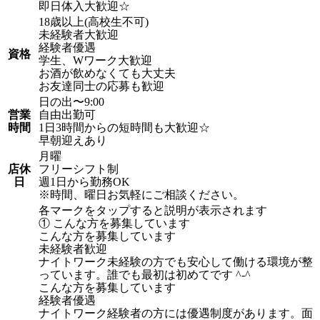
即日体入大歓迎☆
18歳以上(高校生不可)
未経験者大歓迎
経験者優遇
資格
学生、Wワーク大歓迎
お酒が飲めなくても大丈夫
お友達同士の応募も歓迎
日の出〜9:00
営業
自由出勤可
時間
1日3時間からの短時間も大歓迎☆
早朝迎えあり
月曜
店休
フリーシフト制
日
週1日から勤務OK
※時間、曜日お気軽にご相談ください。
各マークをタップすると説明が表示されます
① こんな方を募集しています
こんな方を募集しています
未経験者歓迎
ナイトワーク未経験の方でも安心して働ける環境が整
っています。誰でも最初は初めてです ^-^
こんな方を募集しています
経験者優遇
ナイトワーク経験者の方には優遇制度があります。面