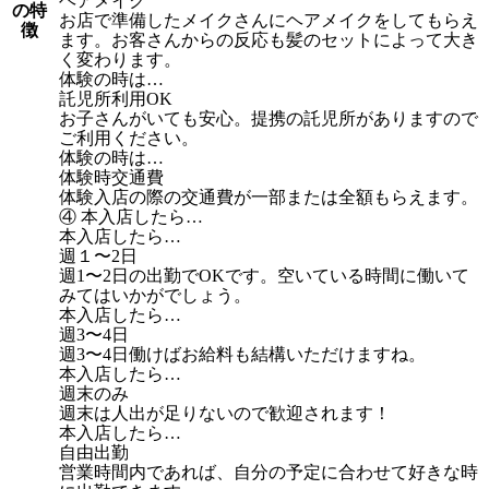
ヘアメイク
の特
お店で準備したメイクさんにヘアメイクをしてもらえ
徴
ます。お客さんからの反応も髪のセットによって大き
く変わります。
体験の時は…
託児所利用OK
お子さんがいても安心。提携の託児所がありますので
ご利用ください。
体験の時は…
体験時交通費
体験入店の際の交通費が一部または全額もらえます。
④ 本入店したら…
本入店したら…
週１〜2日
週1〜2日の出勤でOKです。空いている時間に働いて
みてはいかがでしょう。
本入店したら…
週3〜4日
週3〜4日働けばお給料も結構いただけますね。
本入店したら…
週末のみ
週末は人出が足りないので歓迎されます！
本入店したら…
自由出勤
営業時間内であれば、自分の予定に合わせて好きな時