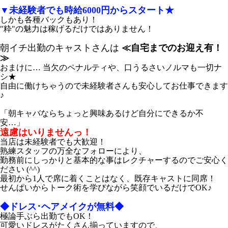
▼未経験者でも時給6000円からスタート★
しかも各種バックもあり！
"粋"の魅力は稼げるだけではありません！
朝イチ出勤のキャストさんは
≪自宅までのお迎え有！
≫
おまけに… 当欠のペナルティや、口うるさいノルマも一切ナ
シ★
自由に働けちゃうので未経験者さんも安心してお仕事できます
♪
「朝キャバならちょっと興味あるけど自分にできるか不
安…」
遠慮はいりませんっ！
当店は未経験者でも大歓迎！
熟練スタッフの万全なフォローにより、
勤務前にしっかりと基本的な事はレクチャーするのでご安心く
ださい (^^)
最初から1人で席に着くことはなく、既存キャストに同席！
せんぱいからトーク術を学びながら笑顔でいるだけでOK♪
◆ドレス･ヘアメイクが無料◆
極論手ぶら出勤でもOK！
可愛いドレスがたくさん揃っていますので、