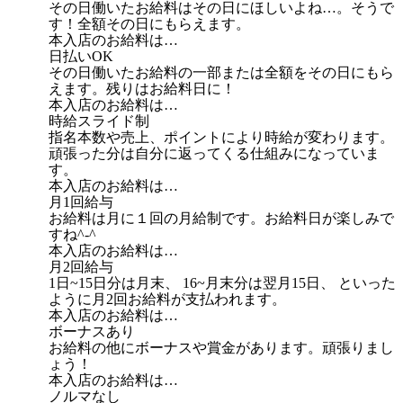
その日働いたお給料はその日にほしいよね…。そうで
す！全額その日にもらえます。
本入店のお給料は…
日払いOK
その日働いたお給料の一部または全額をその日にもら
えます。残りはお給料日に！
本入店のお給料は…
時給スライド制
指名本数や売上、ポイントにより時給が変わります。
頑張った分は自分に返ってくる仕組みになっていま
す。
本入店のお給料は…
月1回給与
お給料は月に１回の月給制です。お給料日が楽しみで
すね^-^
本入店のお給料は…
月2回給与
1日~15日分は月末、 16~月末分は翌月15日、 といった
ように月2回お給料が支払われます。
本入店のお給料は…
ボーナスあり
お給料の他にボーナスや賞金があります。頑張りまし
ょう！
本入店のお給料は…
ノルマなし