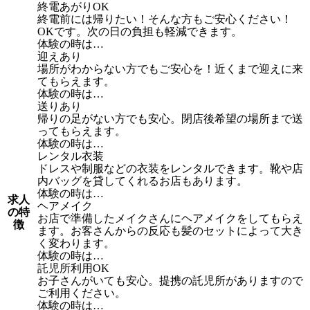
終電あがりOK
終電前には帰りたい！そんな方もご安心ください！
OKです。次の日の負担も軽減できます。
体験の時は…
迎えあり
場所がわからない方でもご安心を！近くまで迎えに来
てもらえます。
体験の時は…
送りあり
帰りの足がない方でも安心。閉店後希望の場所まで送
ってもらえます。
体験の時は…
レンタル衣装
ドレスや制服などの衣装をレンタルできます。靴や店
内バッグを貸してくれるお店もあります。
体験の時は…
求人
ヘアメイク
の特
お店で準備したメイクさんにヘアメイクをしてもらえ
徴
ます。お客さんからの反応も髪のセットによって大き
く変わります。
体験の時は…
託児所利用OK
お子さんがいても安心。提携の託児所がありますので
ご利用ください。
体験の時は…