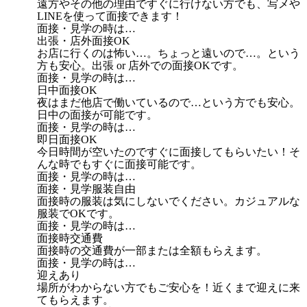
遠方やその他の理由ですぐに行けない方でも、写メや
LINEを使って面接できます！
面接・見学の時は…
出張・店外面接OK
お店に行くのは怖い…。ちょっと遠いので…。という
方も安心。出張 or 店外での面接OKです。
面接・見学の時は…
日中面接OK
夜はまだ他店で働いているので…という方でも安心。
日中の面接が可能です。
面接・見学の時は…
即日面接OK
今日時間が空いたのですぐに面接してもらいたい！そ
んな時でもすぐに面接可能です。
面接・見学の時は…
面接・見学服装自由
面接時の服装は気にしないでください。カジュアルな
服装でOKです。
面接・見学の時は…
面接時交通費
面接時の交通費が一部または全額もらえます。
面接・見学の時は…
迎えあり
場所がわからない方でもご安心を！近くまで迎えに来
てもらえます。