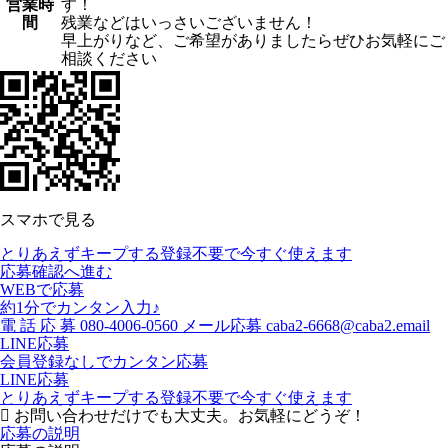
営業時
す！
間
残業などはいっさいございません！
早上がりなど、ご希望がありましたらぜひお気軽にご
相談ください
スマホで見る
とりあえずキープする
登録不要で今すぐ使えます
応募確認へ進む
WEBで応募
約1分でカンタン入力♪
電
話
応
募
080-4006-0560
メール応募
caba2-6668@caba2.email
LINE応募
会員登録なしでカンタン応募
LINE応募
とりあえずキープする
登録不要で今すぐ使えます
お問い合わせだけでも大丈夫。お気軽にどうぞ！
応募の説明