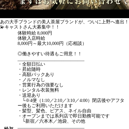
あの大手ブランドの美人茶屋ブランドが、ついに上野へ進出！
💫キャストさん大募集中！！
体験時給
8,000円
体験入店時給
8,000円～最大10,000円（応相談）
◎働きやすい待遇もご用意！！
_____________________________
・全額日払い
・昇給随時
・高額バックあり
・ノルマなし
・営業行為の強要なし
・レンタル衣装無料
・送迎あり
└※4便（1:10／2:10／3:10／4:00）閉店後やアフタ
ー後もご利用いただけます
・髪型、髪色、ピアス、ネイル自由
・オープンまでは系列店で即日勤務可能です
└新宿／六本木／池袋、その他
_____________________________
給与