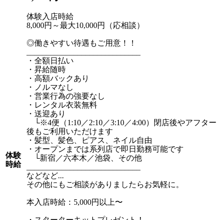
体験入店時給
8,000円～最大10,000円（応相談）
◎働きやすい待遇もご用意！！
_____________________________
・全額日払い
・昇給随時
・高額バックあり
・ノルマなし
・営業行為の強要なし
・レンタル衣装無料
・送迎あり
└※4便（1:10／2:10／3:10／4:00）閉店後やアフター
後もご利用いただけます
・髪型、髪色、ピアス、ネイル自由
・オープンまでは系列店で即日勤務可能です
体験
└新宿／六本木／池袋、その他
時給
_____________________________
などなど...
その他にもご相談がありましたらお気軽に。
本入店時給：5,000円以上〜
・スターターキットプレゼント！