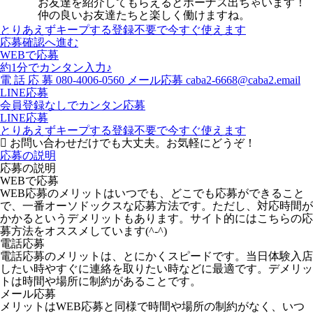
お友達を紹介してもらえるとボーナス出ちゃいます！
仲の良いお友達たちと楽しく働けますね。
とりあえずキープする
登録不要で今すぐ使えます
応募確認へ進む
WEBで応募
約1分でカンタン入力♪
電
話
応
募
080-4006-0560
メール応募
caba2-6668@caba2.email
LINE応募
会員登録なしでカンタン応募
LINE応募
とりあえずキープする
登録不要で今すぐ使えます
お問い合わせだけでも大丈夫。お気軽にどうぞ！
応募の説明
応募の説明
WEBで応募
WEB応募のメリットはいつでも、どこでも応募ができること
で、一番オーソドックスな応募方法です。ただし、対応時間が
かかるというデメリットもあります。サイト的にはこちらの応
募方法をオススメしています(^-^)
電話応募
電話応募のメリットは、とにかくスピードです。当日体験入店
したい時やすぐに連絡を取りたい時などに最適です。デメリッ
トは時間や場所に制約があることです。
メール応募
メリットはWEB応募と同様で時間や場所の制約がなく、いつ