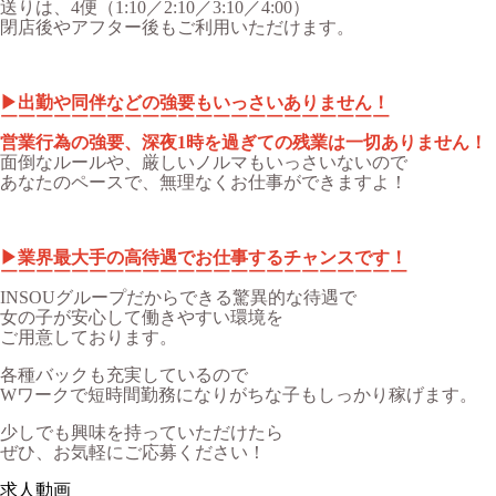
送りは、4便（1:10／2:10／3:10／4:00）
閉店後やアフター後もご利用いただけます。
▶︎出勤や同伴などの強要もいっさいありません！
￣￣￣￣￣￣￣￣￣￣￣￣￣￣￣￣￣￣￣￣￣￣
営業行為の強要、深夜1時を過ぎての残業は一切ありません！
面倒なルールや、厳しいノルマもいっさいないので
あなたのペースで、無理なくお仕事ができますよ！
▶︎業界最大手の高待遇でお仕事するチャンスです！
￣￣￣￣￣￣￣￣￣￣￣￣￣￣￣￣￣￣￣￣￣￣￣
INSOUグループだからできる驚異的な待遇で
女の子が安心して働きやすい環境を
ご用意しております。
各種バックも充実しているので
Wワークで短時間勤務になりがちな子もしっかり稼げます。
少しでも興味を持っていただけたら
ぜひ、お気軽にご応募ください！
求人動画