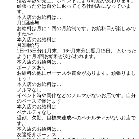
指名本数や売上、ポイントにより時給が変わります。
頑張った分は自分に返ってくる仕組みになっていま
す。
本入店のお給料は…
月1回給与
お給料は月に１回の月給制です。お給料日が楽しみで
すね^-^
本入店のお給料は…
月2回給与
1日~15日分は月末、 16~月末分は翌月15日、 といった
ように月2回お給料が支払われます。
本入店のお給料は…
ボーナスあり
お給料の他にボーナスや賞金があります。頑張りまし
ょう！
本入店のお給料は…
ノルマなし
イベント時や同伴などのノルマがないお店です。自分
のペースで働けます。
本入店のお給料は…
ペナルティなし
遅刻、欠勤、目標未達成へのペナルティがないお店で
す。
本入店のお給料は…
友達紹介ボーナス