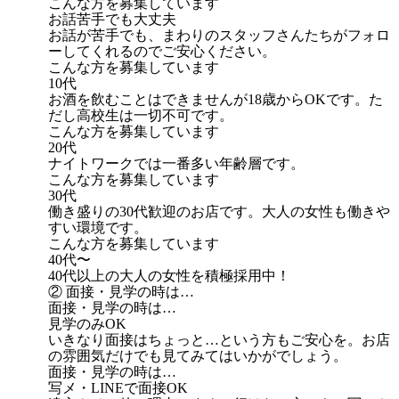
こんな方を募集しています
お話苦手でも大丈夫
お話が苦手でも、まわりのスタッフさんたちがフォロ
ーしてくれるのでご安心ください。
こんな方を募集しています
10代
お酒を飲むことはできませんが18歳からOKです。た
だし高校生は一切不可です。
こんな方を募集しています
20代
ナイトワークでは一番多い年齢層です。
こんな方を募集しています
30代
働き盛りの30代歓迎のお店です。大人の女性も働きや
すい環境です。
こんな方を募集しています
40代〜
40代以上の大人の女性を積極採用中！
② 面接・見学の時は…
面接・見学の時は…
見学のみOK
いきなり面接はちょっと…という方もご安心を。お店
の雰囲気だけでも見てみてはいかがでしょう。
面接・見学の時は…
写メ・LINEで面接OK