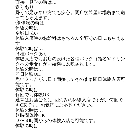
面接・見学の時は…
送りあり
帰りの足がない方でも安心。閉店後希望の場所まで送
ってもらえます。
③ 体験の時は…
体験の時は…
全額日払い
体験入店時のお給料はもちろん全額その日にもらえま
す。
体験の時は…
各種バックあり
体験入店でもお店の設けた各種バック（指名やドリン
クへの歩合）がお給料に反映されます。
体験の時は…
即日体験OK
思い立ったが吉日！面接してそのまま即日体験入店可
能です。
体験の時は…
何回でも体験OK
通常はお店ごとに1回のみの体験入店ですが、何度で
もOKです。お気軽にご応募ください。
体験の時は…
短時間体験OK
２〜３時間からの体験入店も可能です。
体験の時は…