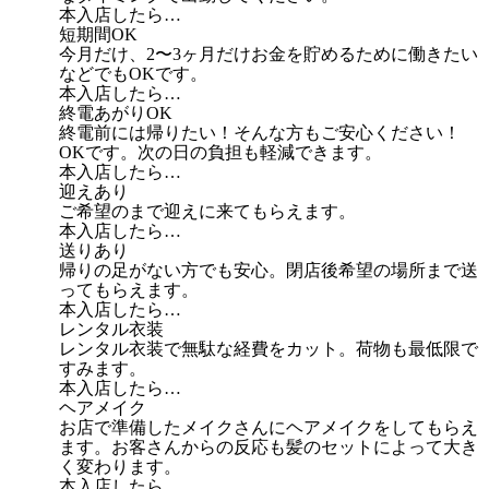
本入店したら…
短期間OK
今月だけ、2〜3ヶ月だけお金を貯めるために働きたい
などでもOKです。
本入店したら…
終電あがりOK
終電前には帰りたい！そんな方もご安心ください！
OKです。次の日の負担も軽減できます。
本入店したら…
迎えあり
ご希望のまで迎えに来てもらえます。
本入店したら…
送りあり
帰りの足がない方でも安心。閉店後希望の場所まで送
ってもらえます。
本入店したら…
レンタル衣装
レンタル衣装で無駄な経費をカット。荷物も最低限で
すみます。
本入店したら…
ヘアメイク
お店で準備したメイクさんにヘアメイクをしてもらえ
ます。お客さんからの反応も髪のセットによって大き
く変わります。
本入店したら…