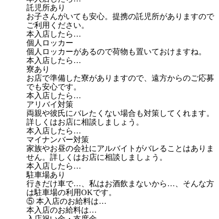
託児所あり
お子さんがいても安心。提携の託児所がありますので
ご利用ください。
本入店したら…
個人ロッカー
個人ロッカーがあるので荷物も置いておけますね。
本入店したら…
寮あり
お店で準備した寮がありますので、遠方からのご応募
でも安心です。
本入店したら…
アリバイ対策
両親や彼氏にバレたくない場合も対策してくれます。
詳しくはお店に相談しましょう。
本入店したら…
マイナンバー対策
家族やお昼の会社にアルバイトがバレることはありま
せん。詳しくはお店に相談しましょう。
本入店したら…
駐車場あり
行きだけ車で…、私はお酒飲まないから…、そんな方
は駐車場の利用OKです。
⑤ 本入店のお給料は…
本入店のお給料は…
入店祝い金・支度金