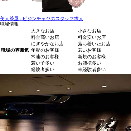
美人茶屋 - ビジンチャヤのスタッフ求人
職場情報
大きなお店
小さなお店
料金高いお店
料金安いお店
にぎやかなお店
落ち着いたお店
職場の雰囲気
年配のお客様
若いお客様
常連のお客様
新規のお客様
若い子多い
お姉様多い
経験者多い
未経験者多い