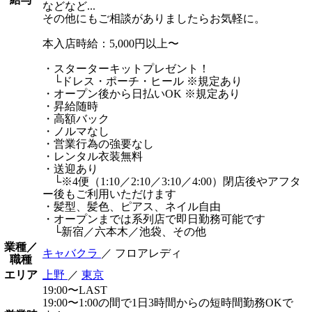
などなど...
その他にもご相談がありましたらお気軽に。
本入店時給：5,000円以上〜
・スターターキットプレゼント！
└ドレス・ポーチ・ヒール ※規定あり
・オープン後から日払いOK ※規定あり
・昇給随時
・高額バック
・ノルマなし
・営業行為の強要なし
・レンタル衣装無料
・送迎あり
└※4便（1:10／2:10／3:10／4:00）閉店後やアフタ
ー後もご利用いただけます
・髪型、髪色、ピアス、ネイル自由
・オープンまでは系列店で即日勤務可能です
└新宿／六本木／池袋、その他
業種／
キャバクラ
／ フロアレディ
職種
エリア
上野
／
東京
19:00〜LAST
19:00〜1:00の間で1日3時間からの短時間勤務OKで