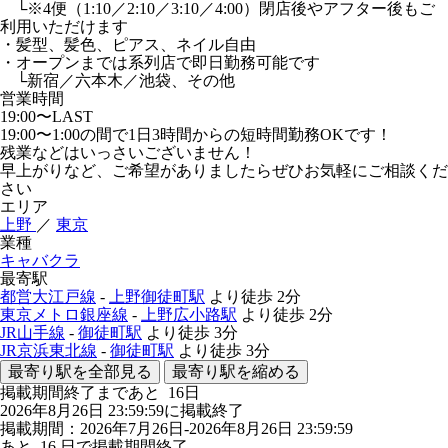
└※4便（1:10／2:10／3:10／4:00）閉店後やアフター後もご
利用いただけます
・髪型、髪色、ピアス、ネイル自由
・オープンまでは系列店で即日勤務可能です
└新宿／六本木／池袋、その他
営業時間
19:00〜LAST
19:00〜1:00の間で1日3時間からの短時間勤務OKです！
残業などはいっさいございません！
早上がりなど、ご希望がありましたらぜひお気軽にご相談くだ
さい
エリア
上野
／
東京
業種
キャバクラ
最寄駅
都営大江戸線
-
上野御徒町駅
より徒歩
2分
東京メトロ銀座線
-
上野広小路駅
より徒歩
2分
JR山手線
-
御徒町駅
より徒歩
3分
JR京浜東北線
-
御徒町駅
より徒歩
3分
最寄り駅を全部見る
最寄り駅を縮める
掲載期間終了まであと
16
日
2026年8月26日 23:59:59に掲載終了
掲載期間：2026年7月26日-2026年8月26日 23:59:59
あと
16
日で掲載期間終了