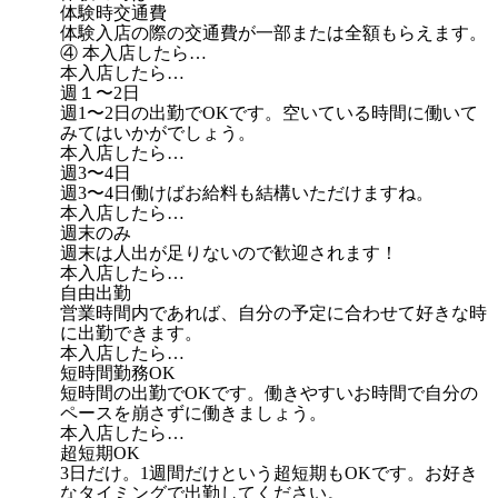
体験時交通費
体験入店の際の交通費が一部または全額もらえます。
④ 本入店したら…
本入店したら…
週１〜2日
週1〜2日の出勤でOKです。空いている時間に働いて
みてはいかがでしょう。
本入店したら…
週3〜4日
週3〜4日働けばお給料も結構いただけますね。
本入店したら…
週末のみ
週末は人出が足りないので歓迎されます！
本入店したら…
自由出勤
営業時間内であれば、自分の予定に合わせて好きな時
に出勤できます。
本入店したら…
短時間勤務OK
短時間の出勤でOKです。働きやすいお時間で自分の
ペースを崩さずに働きましょう。
本入店したら…
超短期OK
3日だけ。1週間だけという超短期もOKです。お好き
なタイミングで出勤してください。