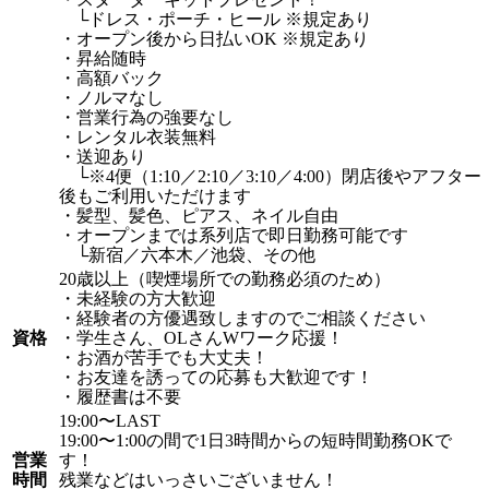
└ドレス・ポーチ・ヒール ※規定あり
・オープン後から日払いOK ※規定あり
・昇給随時
・高額バック
・ノルマなし
・営業行為の強要なし
・レンタル衣装無料
・送迎あり
└※4便（1:10／2:10／3:10／4:00）閉店後やアフター
後もご利用いただけます
・髪型、髪色、ピアス、ネイル自由
・オープンまでは系列店で即日勤務可能です
└新宿／六本木／池袋、その他
20歳以上（喫煙場所での勤務必須のため）
・未経験の方大歓迎
・経験者の方優遇致しますのでご相談ください
資格
・学生さん、OLさんWワーク応援！
・お酒が苦手でも大丈夫！
・お友達を誘っての応募も大歓迎です！
・履歴書は不要
19:00〜LAST
19:00〜1:00の間で1日3時間からの短時間勤務OKで
営業
す！
時間
残業などはいっさいございません！