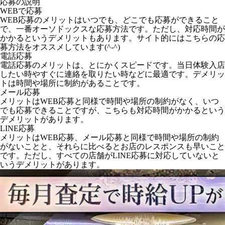
応募の説明
WEBで応募
WEB応募のメリットはいつでも、どこでも応募ができること
で、一番オーソドックスな応募方法です。ただし、対応時間が
かかるというデメリットもあります。サイト的にはこちらの応
募方法をオススメしています(^-^)
電話応募
電話応募のメリットは、とにかくスピードです。当日体験入店
したい時やすぐに連絡を取りたい時などに最適です。デメリッ
トは時間や場所に制約があることです。
メール応募
メリットはWEB応募と同様で時間や場所の制約がなく、いつ
でも応募できることですが、こちらも対応時間がかかるという
デメリットがあります。
LINE応募
メリットはWEB応募、メール応募と同様で時間や場所の制約
がないことと、それらに比べるとお店のレスポンスも早いこと
です。ただし、すべての店舗がLINE応募に対応していないと
いうデメリットがあります。