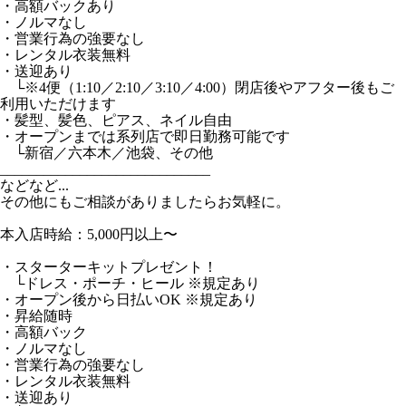
・高額バックあり
・ノルマなし
・営業行為の強要なし
・レンタル衣装無料
・送迎あり
└※4便（1:10／2:10／3:10／4:00）閉店後やアフター後もご
利用いただけます
・髪型、髪色、ピアス、ネイル自由
・オープンまでは系列店で即日勤務可能です
└新宿／六本木／池袋、その他
_____________________________
などなど...
その他にもご相談がありましたらお気軽に。
本入店時給：5,000円以上〜
・スターターキットプレゼント！
└ドレス・ポーチ・ヒール ※規定あり
・オープン後から日払いOK ※規定あり
・昇給随時
・高額バック
・ノルマなし
・営業行為の強要なし
・レンタル衣装無料
・送迎あり