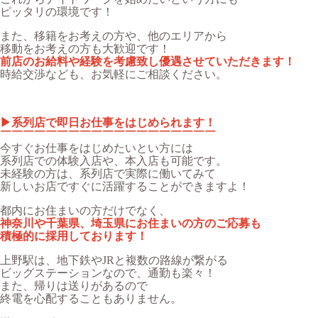
ピッタリの環境です！
また、移籍をお考えの方や、他のエリアから
移動をお考えの方も大歓迎です！
前店のお給料や経験を考慮致し優遇させていただきます！
時給交渉なども、お気軽にご相談ください。
▶︎系列店で即日お仕事をはじめられます！
￣￣￣￣￣￣￣￣￣￣￣￣￣￣￣￣￣￣￣
今すぐお仕事をはじめたいとい方には
系列店での体験入店や、本入店も可能です。
未経験の方は、系列店で実際に働いてみて
新しいお店ですぐに活躍することができますよ！
都内にお住まいの方だけでなく、
神奈川や千葉県、埼玉県にお住まいの方のご応募も
積極的に採用しております！
上野駅は、地下鉄やJRと複数の路線が繋がる
ビッグステーションなので、通勤も楽々！
また、帰りは送りがあるので
終電を心配することもありません。