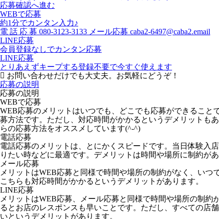
応募確認へ進む
WEBで応募
約1分でカンタン入力♪
電
話
応
募
080-3123-3133
メール応募
caba2-6497@caba2.email
LINE応募
会員登録なしでカンタン応募
LINE応募
とりあえずキープする
登録不要で今すぐ使えます
お問い合わせだけでも大丈夫。お気軽にどうぞ！
応募の説明
応募の説明
WEBで応募
WEB応募のメリットはいつでも、どこでも応募ができること
募方法です。ただし、対応時間がかかるというデメリットもあ
らの応募方法をオススメしています(^-^)
電話応募
電話応募のメリットは、とにかくスピードです。当日体験入店
りたい時などに最適です。デメリットは時間や場所に制約があ
メール応募
メリットはWEB応募と同様で時間や場所の制約がなく、いつ
こちらも対応時間がかかるというデメリットがあります。
LINE応募
メリットはWEB応募、メール応募と同様で時間や場所の制約
るとお店のレスポンスも早いことです。ただし、すべての店舗が
いというデメリットがあります。