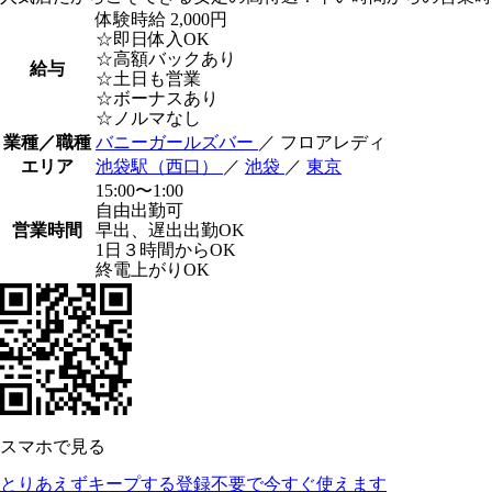
体験時給
2,000円
☆即日体入OK
☆高額バックあり
給与
☆土日も営業
☆ボーナスあり
☆ノルマなし
業種／職種
バニーガールズバー
／ フロアレディ
エリア
池袋駅（西口）
／
池袋
／
東京
15:00〜1:00
自由出勤可
営業時間
早出、遅出出勤OK
1日３時間からOK
終電上がりOK
スマホで見る
とりあえずキープする
登録不要で今すぐ使えます