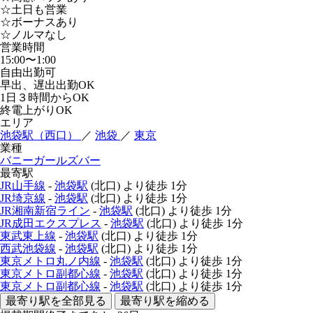
☆土日も営業
☆ボーナスあり
☆ノルマなし
営業時間
15:00〜1:00
自由出勤可
早出、遅出出勤OK
1日３時間からOK
終電上がりOK
エリア
池袋駅（西口）
／
池袋
／
東京
業種
バニーガールズバー
最寄駅
JR山手線
-
池袋駅
(北口)
より徒歩
1分
JR埼京線
-
池袋駅
(北口)
より徒歩
1分
JR湘南新宿ライン
-
池袋駅
(北口)
より徒歩
1分
JR成田エクスプレス
-
池袋駅
(北口)
より徒歩
1分
東武東上線
-
池袋駅
(北口)
より徒歩
1分
西武池袋線
-
池袋駅
(北口)
より徒歩
1分
東京メトロ丸ノ内線
-
池袋駅
(北口)
より徒歩
1分
東京メトロ副都心線
-
池袋駅
(北口)
より徒歩
1分
東京メトロ副都心線
-
池袋駅
(北口)
より徒歩
1分
最寄り駅を全部見る
最寄り駅を縮める