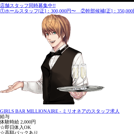
店舗スタッフ同時募集中!!
①ホールスタッフ[正]：300,000円〜 ②幹部候補[正]：350,00
GIRLS BAR MILLIONAIRE - ミリオネアのスタッフ求人
給与
体験時給
2,000円
☆即日体入OK
☆高額バックあり