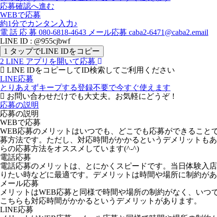
応募確認へ進む
WEBで応募
約1分でカンタン入力♪
電
話
応
募
080-6818-4643
メール応募
caba2-6471@caba2.email
LINE ID : @955cjbwf
1
タップでLINE IDをコピー
2
LINE アプリを開いて応募
LINE IDをコピーしてID検索してご利用ください
LINE応募
とりあえずキープする
登録不要で今すぐ使えます
お問い合わせだけでも大丈夫。お気軽にどうぞ！
応募の説明
応募の説明
WEBで応募
WEB応募のメリットはいつでも、どこでも応募ができること
募方法です。ただし、対応時間がかかるというデメリットもあ
らの応募方法をオススメしています(^-^)
電話応募
電話応募のメリットは、とにかくスピードです。当日体験入店
りたい時などに最適です。デメリットは時間や場所に制約があ
メール応募
メリットはWEB応募と同様で時間や場所の制約がなく、いつ
こちらも対応時間がかかるというデメリットがあります。
LINE応募