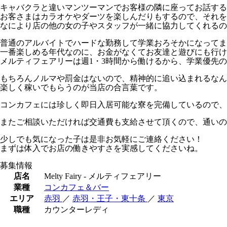
キャバクラと違いマンツーマンでお客様の隣に座ってお話する
お客さまはカラオケやダーツを楽しんだりもするので、それを
なにより店の他の女の子やスタッフが一緒に協力してくれるの
普通のアルバイトでハードな勤務して学業おろそかになってま
一番楽しめる年代なのに、お金がなくてお友達と遊びにも行け
メルティフェアリーは週1・3時間から働けるから、学業優先
もちろんノルマや罰金はないので、精神的に追い込まれるなん
楽しく稼いでもらうのが当店の合言葉です。
コンカフェには珍しく即日入居可能な寮を完備しているので、
またご相談いただければ交通費も支給させて頂くので、通いの
少しでも気になった子は是非お気軽にご連絡ください！
まずは体入でお店の働きやすさを実感してくださいね。
募集情報
店名
Melty Fairy - メルティフェアリー
業種
コンカフェ＆バー
エリア
赤羽
／
赤羽・王子・東十条
／
東京
職種
カウンターレディ