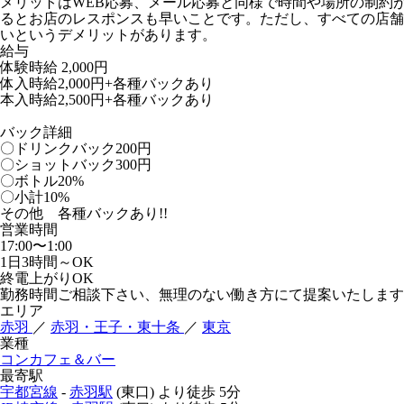
メリットはWEB応募、メール応募と同様で時間や場所の制約
るとお店のレスポンスも早いことです。ただし、すべての店舗が
いというデメリットがあります。
給与
体験時給
2,000円
体入時給2,000円+各種バックあり
本入時給2,500円+各種バックあり
バック詳細
〇ドリンクバック200円
〇ショットバック300円
〇ボトル20%
〇小計10%
その他 各種バックあり!!
営業時間
17:00〜1:00
1日3時間～OK
終電上がりOK
勤務時間ご相談下さい、無理のない働き方にて提案いたします
エリア
赤羽
／
赤羽・王子・東十条
／
東京
業種
コンカフェ＆バー
最寄駅
宇都宮線
-
赤羽駅
(東口)
より徒歩
5分