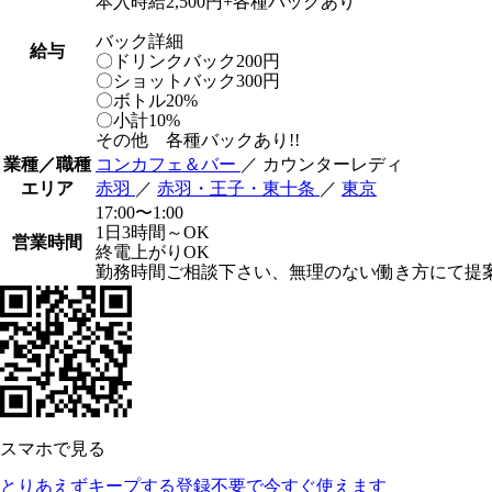
本入時給2,500円+各種バックあり
バック詳細
給与
〇ドリンクバック200円
〇ショットバック300円
〇ボトル20%
〇小計10%
その他 各種バックあり!!
業種／職種
コンカフェ＆バー
／ カウンターレディ
エリア
赤羽
／
赤羽・王子・東十条
／
東京
17:00〜1:00
1日3時間～OK
営業時間
終電上がりOK
勤務時間ご相談下さい、無理のない働き方にて提
スマホで見る
とりあえずキープする
登録不要で今すぐ使えます