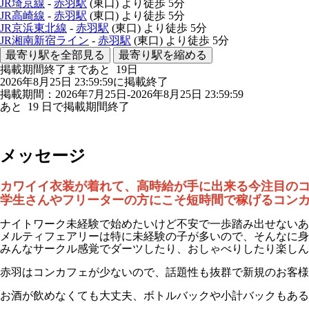
JR埼京線
-
赤羽駅
(東口)
より徒歩
5分
JR高崎線
-
赤羽駅
(東口)
より徒歩
5分
JR京浜東北線
-
赤羽駅
(東口)
より徒歩
5分
JR湘南新宿ライン
-
赤羽駅
(東口)
より徒歩
5分
最寄り駅を全部見る
最寄り駅を縮める
掲載期間終了まであと
19
日
2026年8月25日 23:59:59に掲載終了
掲載期間：2026年7月25日-2026年8月25日 23:59:59
あと
19
日で掲載期間終了
メッセージ
カワイイ衣装が着れて、高時給が手に出来る今注目の
学生さんやフリーターの方にこそ短時間で稼げるコン
ナイトワーク未経験で始めたいけど不安で一歩踏み出せないあ
メルティフェアリーは特に未経験の子が多いので、そんなに身
みんなサークル感覚でダーツしたり、おしゃべりしたり楽しん
赤羽はコンカフェが少ないので、話題性も抜群で新規のお客様
お酒が飲めなくても大丈夫、ボトルバックや小計バックもある