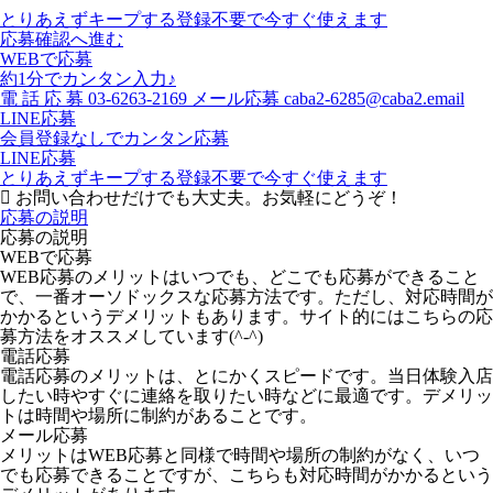
とりあえずキープする
登録不要で今すぐ使えます
応募確認へ進む
WEBで応募
約1分でカンタン入力♪
電
話
応
募
03-6263-2169
メール応募
caba2-6285@caba2.email
LINE応募
会員登録なしでカンタン応募
LINE応募
とりあえずキープする
登録不要で今すぐ使えます
お問い合わせだけでも大丈夫。お気軽にどうぞ！
応募の説明
応募の説明
WEBで応募
WEB応募のメリットはいつでも、どこでも応募ができること
で、一番オーソドックスな応募方法です。ただし、対応時間が
かかるというデメリットもあります。サイト的にはこちらの応
募方法をオススメしています(^-^)
電話応募
電話応募のメリットは、とにかくスピードです。当日体験入店
したい時やすぐに連絡を取りたい時などに最適です。デメリッ
トは時間や場所に制約があることです。
メール応募
メリットはWEB応募と同様で時間や場所の制約がなく、いつ
でも応募できることですが、こちらも対応時間がかかるという