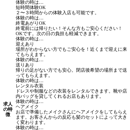
体験の時は…
短時間体験OK
２〜３時間からの体験入店も可能です。
体験の時は…
終電あがりOK
終電前には帰りたい！そんな方もご安心ください！
OKです。次の日の負担も軽減できます。
体験の時は…
迎えあり
場所がわからない方でもご安心を！近くまで迎えに来
てもらえます。
体験の時は…
送りあり
帰りの足がない方でも安心。閉店後希望の場所まで送
ってもらえます。
体験の時は…
レンタル衣装
ドレスや制服などの衣装をレンタルできます。靴や店
内バッグを貸してくれるお店もあります。
体験の時は…
求人
ヘアメイク
の特
お店で準備したメイクさんにヘアメイクをしてもらえ
徴
ます。お客さんからの反応も髪のセットによって大き
く変わります。
体験の時は…