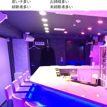
若い子多い
お姉様多い
経験者多い
未経験者多い