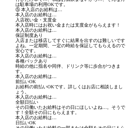
は駐車場の利用OKです。
⑤ 本入店のお給料は…
本入店のお給料は…
入店祝い金・支度金
本入店時にはお祝い金または支度金がもらえます！
本入店のお給料は…
保証制度あり
入店または移店してすぐに結果を出すのは難しいです
よね。一定期間、一定の時給を保証してもらえるので
安心です。
本入店のお給料は…
各種バックあり
時給の他に指名や同伴、ドリンク等に歩合がつきま
す。
本入店のお給料は…
前払いOK
お給料の前払いOKです。詳しくはお店に相談しまし
ょう。
本入店のお給料は…
全額日払い
その日働いたお給料はその日にほしいよね…。そうで
す！全額その日にもらえます。
本入店のお給料は…
日払いOK
その日働いたお給料の一部または全額をその日にもら