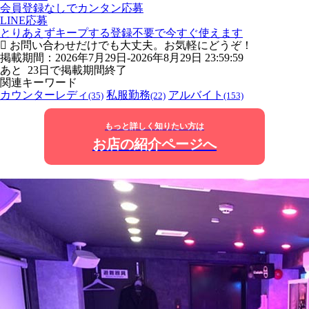
会員登録なしでカンタン応募
LINE応募
とりあえずキープする
登録不要で今すぐ使えます
お問い合わせだけでも大丈夫。お気軽にどうぞ！
掲載期間：2026年7月29日-2026年8月29日 23:59:59
あと
23
日で掲載期間終了
関連キーワード
カウンターレディ
私服勤務
アルバイト
(35)
(22)
(153)
もっと詳しく知りたい方は
お店の紹介ページへ