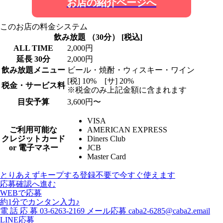
お店の紹介ページへ
このお店の料金システム
飲み放題 （30分） [税込]
ALL TIME
2,000円
延長 30分
2,000円
飲み放題メニュー
ビール・焼酎・ウィスキー・ワイン
[税] 10% [サ] 20%
税金・サービス料
※税金のみ上記金額に含まれます
目安予算
3,600円〜
VISA
ご利用可能な
AMERICAN EXPRESS
クレジットカード
Diners Club
or 電子マネー
JCB
Master Card
とりあえずキープする
登録不要で今すぐ使えます
応募確認へ進む
WEBで応募
約1分でカンタン入力♪
電
話
応
募
03-6263-2169
メール応募
caba2-6285@caba2.email
LINE応募