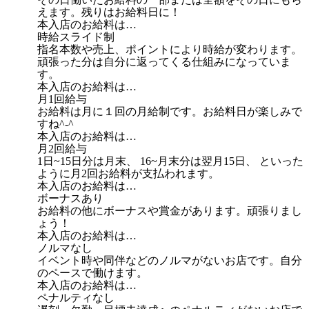
えます。残りはお給料日に！
本入店のお給料は…
時給スライド制
指名本数や売上、ポイントにより時給が変わります。
頑張った分は自分に返ってくる仕組みになっていま
す。
本入店のお給料は…
月1回給与
お給料は月に１回の月給制です。お給料日が楽しみで
すね^-^
本入店のお給料は…
月2回給与
1日~15日分は月末、 16~月末分は翌月15日、 といった
ように月2回お給料が支払われます。
本入店のお給料は…
ボーナスあり
お給料の他にボーナスや賞金があります。頑張りまし
ょう！
本入店のお給料は…
ノルマなし
イベント時や同伴などのノルマがないお店です。自分
のペースで働けます。
本入店のお給料は…
ペナルティなし