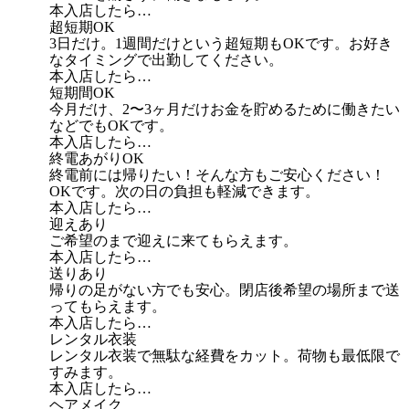
本入店したら…
超短期OK
3日だけ。1週間だけという超短期もOKです。お好き
なタイミングで出勤してください。
本入店したら…
短期間OK
今月だけ、2〜3ヶ月だけお金を貯めるために働きたい
などでもOKです。
本入店したら…
終電あがりOK
終電前には帰りたい！そんな方もご安心ください！
OKです。次の日の負担も軽減できます。
本入店したら…
迎えあり
ご希望のまで迎えに来てもらえます。
本入店したら…
送りあり
帰りの足がない方でも安心。閉店後希望の場所まで送
ってもらえます。
本入店したら…
レンタル衣装
レンタル衣装で無駄な経費をカット。荷物も最低限で
すみます。
本入店したら…
ヘアメイク