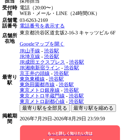
担当
採用担当
受付時
電話（20:00〜）
間
WEB・メール・LINE（24時間OK）
店舗電
03-6263-2169
話番号
電話番号を表示する
東京都渋谷区道玄坂2-16-3 キャッツビル 6F
店舗所
在地
Googleマップを開く
JR山手線
-
渋谷駅
JR埼京線
-
渋谷駅
JR成田エクスプレス
-
渋谷駅
JR湘南新宿ライン
-
渋谷駅
京王井の頭線
-
渋谷駅
最寄り
東急東横線
-
渋谷駅
駅
東急田園都市線
-
渋谷駅
東京メトロ銀座線
-
渋谷駅
東京メトロ半蔵門線
-
渋谷駅
東京メトロ副都心線
-
渋谷駅
最寄り駅を全部見る
最寄り駅を縮める
掲載期
2026年7月29日-2026年8月29日 23:59:59
間
もっと詳しく知りたい方は