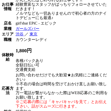
お仕事
経験豊富なスタッフがばっちりフォローさせていた
情報
だきます！
ノルマなども一切ありませんので初心者の方のナイ
トデビューにも最適♪
店名
girl'sbar EPiC - エピック
業種
ガールズバー
エリア
渋谷
／
東京
職種
カウンターレディ
1,800円
体験時
給
各種バックあり
全額日払い可
交通費支給
お問い合わせだけでも大歓迎★お気軽にご連絡くだ
さい♪
※不在の場合は時間を空けておかけ直しお願い致し
応募方
ます。
法
万一電話が繋がらなかった際はWEB応募のご利用を
お願い致します。
※ご応募の際には「キャバキャバを見て」とお伝え
下さい。話がスムーズに行きます。