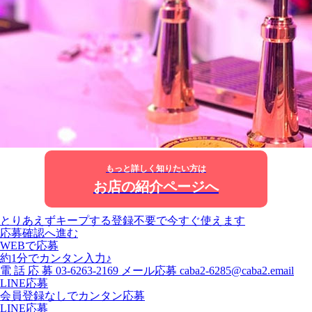
もっと詳しく知りたい方は
お店の紹介ページへ
とりあえずキープする
登録不要で今すぐ使えます
応募確認へ進む
WEBで応募
約1分でカンタン入力♪
電
話
応
募
03-6263-2169
メール応募
caba2-6285@caba2.email
LINE応募
会員登録なしでカンタン応募
LINE応募