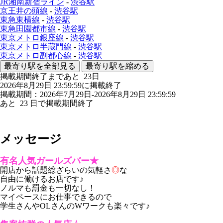
JR湘南新宿ライン
-
渋谷駅
京王井の頭線
-
渋谷駅
東急東横線
-
渋谷駅
東急田園都市線
-
渋谷駅
東京メトロ銀座線
-
渋谷駅
東京メトロ半蔵門線
-
渋谷駅
東京メトロ副都心線
-
渋谷駅
最寄り駅を全部見る
最寄り駅を縮める
掲載期間終了まであと
23
日
2026年8月29日 23:59:59に掲載終了
掲載期間：2026年7月29日-2026年8月29日 23:59:59
あと
23
日で掲載期間終了
メッセージ
有名人気ガールズバー★
開店から話題総ざらいの気軽さ
◎
な
自由に働けるお店です♪
ノルマも罰金も一切なし！
マイペースにお仕事できるので
学生さんやOLさんのWワークも楽々です♪