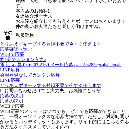
遅刻、欠勤、目標未達成へのペナルティがないお店で
す。
本入店のお給料は…
友達紹介ボーナス
お友達を紹介してもらえるとボーナス出ちゃいます！
仲の良いお友達たちと楽しく働けますね。
その
私服勤務
他
とりあえずキープする
登録不要で今すぐ使えます
応募確認へ進む
WEBで応募
約1分でカンタン入力♪
電
話
応
募
03-6263-2169
メール応募
caba2-6285@caba2.email
LINE応募
会員登録なしでカンタン応募
LINE応募
とりあえずキープする
登録不要で今すぐ使えます
お問い合わせだけでも大丈夫。お気軽にどうぞ！
応募の説明
応募の説明
WEBで応募
WEB応募のメリットはいつでも、どこでも応募ができること
で、一番オーソドックスな応募方法です。ただし、対応時間が
かかるというデメリットもあります。サイト的にはこちらの応
募方法をオススメしています(^-^)