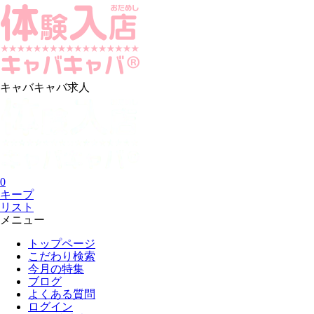
キャバキャバ求人
0
キープ
リスト
メニュー
トップページ
こだわり検索
今月の特集
ブログ
よくある質問
ログイン