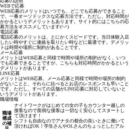
応募の説明
WEBで応募
WEB応募のメリットはいつでも、どこでも応募ができること
で、一番オーソドックスな応募方法です。ただし、対応時間が
かかるというデメリットもあります。サイト的にはこちらの応
募方法をオススメしています(^-^)
電話応募
電話応募のメリットは、とにかくスピードです。当日体験入店
したい時やすぐに連絡を取りたい時などに最適です。デメリッ
トは時間や場所に制約があることです。
メール応募
メリットはWEB応募と同様で時間や場所の制約がなく、いつ
でも応募できることですが、こちらも対応時間がかかるという
デメリットがあります。
LINE応募
メリットはWEB応募、メール応募と同様で時間や場所の制約
がないことと、それらに比べるとお店のレスポンスも早いこと
です。ただし、すべての店舗がLINE応募に対応していないと
いうデメリットがあります。
職場情報
ナイトワークがはじめての女の子もカウンター越しの
接客なので面倒な接客は一切なく安心してスタートし
職場
て頂けます！
構成
シフトも自由なのでアナタの都合の良いときに働いて
の補
頂ければOK！学生さんやOLさんのちょっとしたアル
足