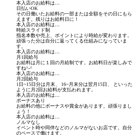
本入店のお給料は…
日払いOK
その日働いたお給料の一部または全額をその日にもら
えます。残りはお給料日に！
本入店のお給料は…
時給スライド制
指名本数や売上、ポイントにより時給が変わります。
頑張った分は自分に返ってくる仕組みになっていま
す。
本入店のお給料は…
月1回給与
お給料は月に１回の月給制です。お給料日が楽しみで
すね^-^
本入店のお給料は…
月2回給与
1日~15日分は月末、 16~月末分は翌月15日、 といった
ように月2回お給料が支払われます。
本入店のお給料は…
ボーナスあり
お給料の他にボーナスや賞金があります。頑張りまし
ょう！
本入店のお給料は…
ノルマなし
イベント時や同伴などのノルマがないお店です。自分
のペースで働けます。