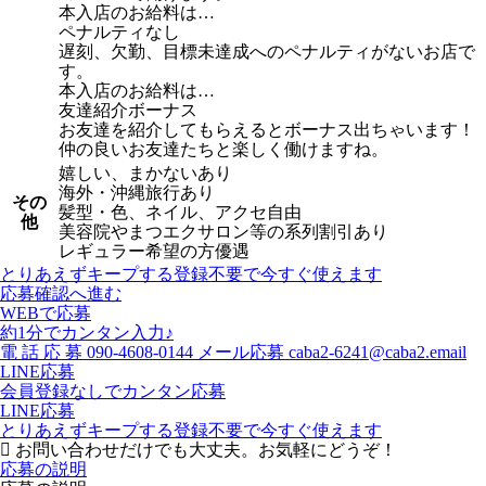
本入店のお給料は…
ペナルティなし
遅刻、欠勤、目標未達成へのペナルティがないお店で
す。
本入店のお給料は…
友達紹介ボーナス
お友達を紹介してもらえるとボーナス出ちゃいます！
仲の良いお友達たちと楽しく働けますね。
嬉しい、まかないあり
海外・沖縄旅行あり
その
髪型・色、ネイル、アクセ自由
他
美容院やまつエクサロン等の系列割引あり
レギュラー希望の方優遇
とりあえずキープする
登録不要で今すぐ使えます
応募確認へ進む
WEBで応募
約1分でカンタン入力♪
電
話
応
募
090-4608-0144
メール応募
caba2-6241@caba2.email
LINE応募
会員登録なしでカンタン応募
LINE応募
とりあえずキープする
登録不要で今すぐ使えます
お問い合わせだけでも大丈夫。お気軽にどうぞ！
応募の説明