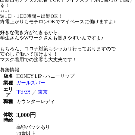
る！
↓↓↓↓
週1日・1日3時間～出勤OK！
終電上がりもモチロンOKでマイペースに働けますよ♪
好きな働き方ができるから、
学生さんやWワークさんも働きやすいんですよ♪
もちろん、コロナ対策もシッカリ行っておりますので
安心して働いて頂けます！
マスク着用での接客も大丈夫です！
募集情報
店名
HONEY LIP - ハニーリップ
業種
ガールズバー
エリ
下北沢
／
東京
ア
職種
カウンターレディ
3,000円
体験
時給
高額バックあり
20歳以上