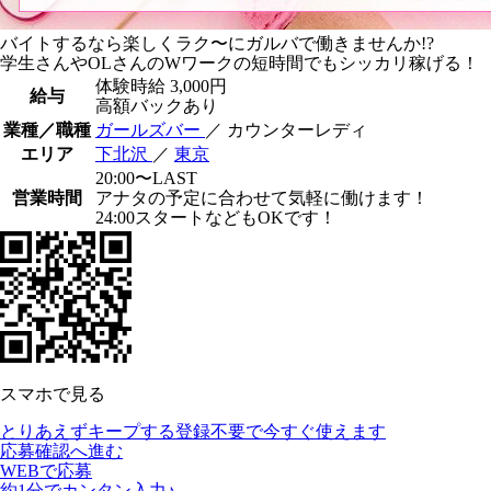
バイトするなら楽しくラク〜にガルバで働きませんか!?
学生さんやOLさんのWワークの短時間でもシッカリ稼げる！
体験時給
3,000円
給与
高額バックあり
業種／職種
ガールズバー
／ カウンターレディ
エリア
下北沢
／
東京
20:00〜LAST
営業時間
アナタの予定に合わせて気軽に働けます！
24:00スタートなどもOKです！
スマホで見る
とりあえずキープする
登録不要で今すぐ使えます
応募確認へ進む
WEBで応募
約1分でカンタン入力♪