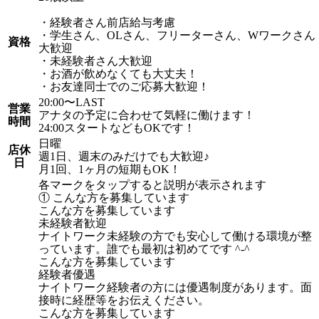
・経験者さん前店給与考慮
・学生さん、OLさん、フリーターさん、Wワークさん
資格
大歓迎
・未経験者さん大歓迎
・お酒が飲めなくても大丈夫！
・お友達同士でのご応募大歓迎！
20:00〜LAST
営業
アナタの予定に合わせて気軽に働けます！
時間
24:00スタートなどもOKです！
日曜
店休
週1日、週末のみだけでも大歓迎♪
日
月1回、1ヶ月の短期もOK！
各マークをタップすると説明が表示されます
① こんな方を募集しています
こんな方を募集しています
未経験者歓迎
ナイトワーク未経験の方でも安心して働ける環境が整
っています。誰でも最初は初めてです ^-^
こんな方を募集しています
経験者優遇
ナイトワーク経験者の方には優遇制度があります。面
接時に経歴等をお伝えください。
こんな方を募集しています