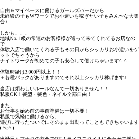
自由＆マイペースに働けるガールズバーだから
未経験の子もWワークでお小遣いを稼ぎたい子もみん〜な大集
合♪
しかも、、、
地域No. 1級の常連のお客様様が通って来てくれてるお店なの
で
体験入店で働いてくれる子もその日からシッカリお小遣いをゲ
ットでちゃうから
ナイトワークが初めての子も安心して働けちゃいます^_^
体験時給は3,000円以上！！
＋各種バックがありますのでそれ以上シッカリ稼げます♪
当店は煩わしいルールなんて一切ありません！！
私服OK！髪型・髪色・ネイル全部自由！
また、
お仕事を始め前の事前準備は一切不要！
私服で気軽に働けるから、
遊びに行ったついでにそのまま出勤ってこともできちゃいます
( ^ω^ )
出勤日もアナタの都合でOK！ライフスタイルに合わせて働け