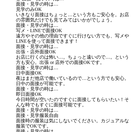
面接・見学の時は…
見学のみOK
いきなり面接はちょっと…という方もご安心を。お店
の雰囲気だけでも見てみてはいかがでしょう。
面接・見学の時は…
写メ・LINEで面接OK
遠方やその他の理由ですぐに行けない方でも、写メや
LINEを使って面接できます！
面接・見学の時は…
出張・店外面接OK
お店に行くのは怖い…。ちょっと遠いので…。という
方も安心。出張 or 店外での面接OKです。
面接・見学の時は…
日中面接OK
夜はまだ他店で働いているので…という方でも安心。
日中の面接が可能です。
面接・見学の時は…
即日面接OK
今日時間が空いたのですぐに面接してもらいたい！そ
んな時でもすぐに面接可能です。
面接・見学の時は…
面接・見学服装自由
面接時の服装は気にしないでください。カジュアルな
服装でOKです。
面接・見学の時は…