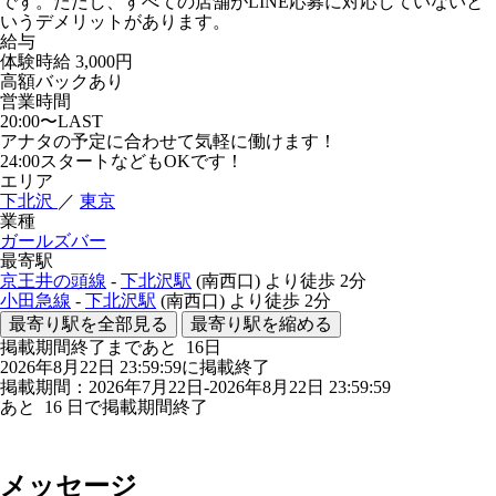
です。ただし、すべての店舗がLINE応募に対応していないと
いうデメリットがあります。
給与
体験時給
3,000円
高額バックあり
営業時間
20:00〜LAST
アナタの予定に合わせて気軽に働けます！
24:00スタートなどもOKです！
エリア
下北沢
／
東京
業種
ガールズバー
最寄駅
京王井の頭線
-
下北沢駅
(南西口)
より徒歩
2分
小田急線
-
下北沢駅
(南西口)
より徒歩
2分
最寄り駅を全部見る
最寄り駅を縮める
掲載期間終了まであと
16
日
2026年8月22日 23:59:59に掲載終了
掲載期間：2026年7月22日-2026年8月22日 23:59:59
あと
16
日で掲載期間終了
メッセージ