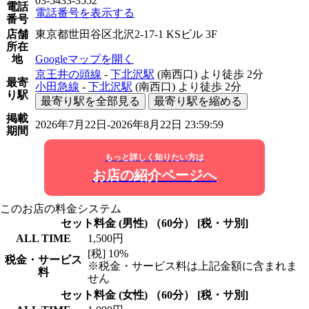
03-5433-3552
電話
電話番号を表示する
番号
店舗
東京都世田谷区北沢2-17-1 KSビル 3F
所在
地
Googleマップを開く
京王井の頭線
-
下北沢駅
(南西口)
より徒歩
2分
最寄
小田急線
-
下北沢駅
(南西口)
より徒歩
2分
り駅
最寄り駅を全部見る
最寄り駅を縮める
掲載
2026年7月22日-2026年8月22日 23:59:59
期間
もっと詳しく知りたい方は
お店の紹介ページへ
このお店の料金システム
セット料金 (男性) （60分） [税・サ別]
ALL TIME
1,500円
[税] 10%
税金・サービス
※税金・サービス料は上記金額に含まれま
料
せん
セット料金 (女性) （60分） [税・サ別]