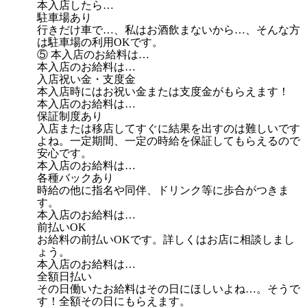
本入店したら…
駐車場あり
行きだけ車で…、私はお酒飲まないから…、そんな方
は駐車場の利用OKです。
⑤ 本入店のお給料は…
本入店のお給料は…
入店祝い金・支度金
本入店時にはお祝い金または支度金がもらえます！
本入店のお給料は…
保証制度あり
入店または移店してすぐに結果を出すのは難しいです
よね。一定期間、一定の時給を保証してもらえるので
安心です。
本入店のお給料は…
各種バックあり
時給の他に指名や同伴、ドリンク等に歩合がつきま
す。
本入店のお給料は…
前払いOK
お給料の前払いOKです。詳しくはお店に相談しまし
ょう。
本入店のお給料は…
全額日払い
その日働いたお給料はその日にほしいよね…。そうで
す！全額その日にもらえます。