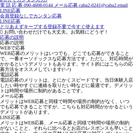
電
話
応
募
090-4608-0144
メール応募
caba2-6241@caba2.email
LINE応募
会員登録なしでカンタン応募
LINE応募
とりあえずキープする
登録不要で今すぐ使えます
お問い合わせだけでも大丈夫。お気軽にどうぞ！
応募の説明
応募の説明
WEBで応募
WEB応募のメリットはいつでも、どこでも応募ができること
で、一番オーソドックスな応募方法です。ただし、対応時間が
かかるというデメリットもあります。サイト的にはこちらの応
募方法をオススメしています(^-^)
電話応募
電話応募のメリットは、とにかくスピードです。当日体験入店
したい時やすぐに連絡を取りたい時などに最適です。デメリッ
トは時間や場所に制約があることです。
メール応募
メリットはWEB応募と同様で時間や場所の制約がなく、いつ
でも応募できることですが、こちらも対応時間がかかるという
デメリットがあります。
LINE応募
メリットはWEB応募、メール応募と同様で時間や場所の制約
がないことと、それらに比べるとお店のレスポンスも早いこと