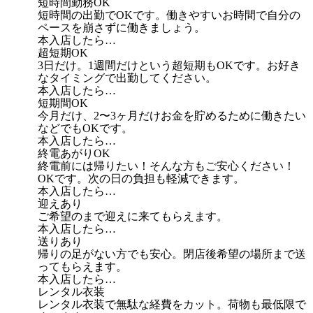
短時間勤務OK
短時間の出勤でOKです。働きやすいお時間で自分の
ペースを崩さずに働きましょう。
本入店したら…
超短期OK
3日だけ。1週間だけという超短期もOKです。お好き
なタイミングで出勤してください。
本入店したら…
短期間OK
今月だけ、2〜3ヶ月だけお金を貯めるために働きたい
などでもOKです。
本入店したら…
終電あがりOK
終電前には帰りたい！そんな方もご安心ください！
OKです。次の日の負担も軽減できます。
本入店したら…
迎えあり
ご希望のまで迎えに来てもらえます。
本入店したら…
送りあり
帰りの足がない方でも安心。閉店後希望の場所まで送
ってもらえます。
本入店したら…
レンタル衣装
レンタル衣装で無駄な経費をカット。荷物も最低限で