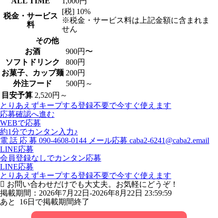
ALL TIME
1,000円
[税] 10%
税金・サービス
※税金・サービス料は上記金額に含まれま
料
せん
その他
お酒
900円〜
ソフトドリンク
800円
お菓子、カップ麺
200円
外注フード
500円～
目安予算
2,520円～
とりあえずキープする
登録不要で今すぐ使えます
応募確認へ進む
WEBで応募
約1分でカンタン入力♪
電
話
応
募
090-4608-0144
メール応募
caba2-6241@caba2.email
LINE応募
会員登録なしでカンタン応募
LINE応募
とりあえずキープする
登録不要で今すぐ使えます
お問い合わせだけでも大丈夫。お気軽にどうぞ！
掲載期間：2026年7月22日-2026年8月22日 23:59:59
あと
16
日で掲載期間終了