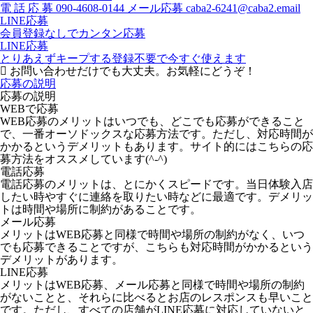
電
話
応
募
090-4608-0144
メール応募
caba2-6241@caba2.email
LINE応募
会員登録なしでカンタン応募
LINE応募
とりあえずキープする
登録不要で今すぐ使えます
お問い合わせだけでも大丈夫。お気軽にどうぞ！
応募の説明
応募の説明
WEBで応募
WEB応募のメリットはいつでも、どこでも応募ができること
で、一番オーソドックスな応募方法です。ただし、対応時間が
かかるというデメリットもあります。サイト的にはこちらの応
募方法をオススメしています(^-^)
電話応募
電話応募のメリットは、とにかくスピードです。当日体験入店
したい時やすぐに連絡を取りたい時などに最適です。デメリッ
トは時間や場所に制約があることです。
メール応募
メリットはWEB応募と同様で時間や場所の制約がなく、いつ
でも応募できることですが、こちらも対応時間がかかるという
デメリットがあります。
LINE応募
メリットはWEB応募、メール応募と同様で時間や場所の制約
がないことと、それらに比べるとお店のレスポンスも早いこと
です。ただし、すべての店舗がLINE応募に対応していないと