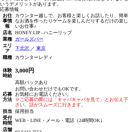
いうデメリットがあります。
応募情報
お仕
カウンター越しで、お客様と楽しくお話したり、簡単
事情
なお酒を作ったりゲームを楽しんだりするだけの楽し
報
いお仕事♪
店名
HONEY LIP - ハニーリップ
業種
ガールズバー
エリ
下北沢
／
東京
ア
職種
カウンターレディ
3,000円
体験
時給
高額バックあり
お問い合わせだけでもOKです。
応募
お気軽にお電話ください。
方法
※ご応募の際には「キャバキャバを見て」とお伝え下
さい。話がスムーズに行きます。
担当
採用担当
受付
WEB・LINE・メール・電話（24時間OK）
時間
店舗