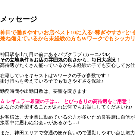
メッセージ
神田で働きやすいお店ベスト10に入る“稼ぎやすさ”と“
兼ね備えているから
未経験の方もWワークでもシッカ
神田駅を出て目の前にあるパブクラブ (カーニバル)
その立地条件＆お店の雰囲気の良さから、毎日大盛況！
高待遇がたくさん揃っているから未経験の子でも安心してお仕
在籍しているキャストはWワークの子が多数です！
掛け持ちを考えている子でも働きやすさを保証♪
勤務時間や出勤日数は、要望を聞きます
☆ レギュラー希望の子は… とびっきりの高待遇をご用意！
あなたの希望することがあれば何でもお話ししてくださいね♪
お客様は、大企業に勤めているの方が多いため良客層に自信が
接客中に思わぬ出会いがあるかも…♪
また、神田エリアで交通の便が良いので通勤しやすい点は魅力