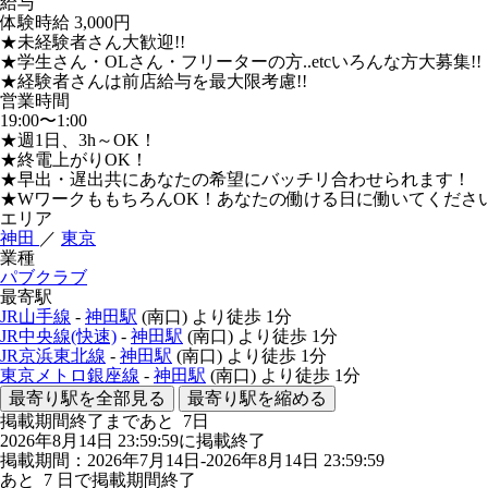
給与
体験時給
3,000円
★未経験者さん大歓迎!!
★学生さん・OLさん・フリーターの方..etcいろんな方大募集!!
★経験者さんは前店給与を最大限考慮!!
営業時間
19:00〜1:00
★週1日、3h～OK！
★終電上がりOK！
★早出・遅出共にあなたの希望にバッチリ合わせられます！
★WワークももちろんOK！あなたの働ける日に働いてください
エリア
神田
／
東京
業種
パブクラブ
最寄駅
JR山手線
-
神田駅
(南口)
より徒歩
1分
JR中央線(快速)
-
神田駅
(南口)
より徒歩
1分
JR京浜東北線
-
神田駅
(南口)
より徒歩
1分
東京メトロ銀座線
-
神田駅
(南口)
より徒歩
1分
最寄り駅を全部見る
最寄り駅を縮める
掲載期間終了まであと
7
日
2026年8月14日 23:59:59に掲載終了
掲載期間：2026年7月14日-2026年8月14日 23:59:59
あと
7
日で掲載期間終了