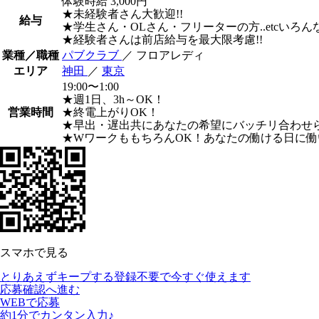
体験時給
3,000円
★未経験者さん大歓迎!!
給与
★学生さん・OLさん・フリーターの方..etcいろん
★経験者さんは前店給与を最大限考慮!!
業種／職種
パブクラブ
／ フロアレディ
エリア
神田
／
東京
19:00〜1:00
★週1日、3h～OK！
営業時間
★終電上がりOK！
★早出・遅出共にあなたの希望にバッチリ合わせ
★WワークももちろんOK！あなたの働ける日に働
スマホで見る
とりあえずキープする
登録不要で今すぐ使えます
応募確認へ進む
WEBで応募
約1分でカンタン入力♪