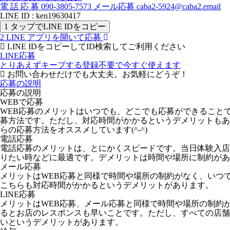
電
話
応
募
090-3805-7573
メール応募
caba2-5924@caba2.email
LINE ID : ken19630417
1
タップでLINE IDをコピー
2
LINE アプリを開いて応募
LINE IDをコピーしてID検索してご利用ください
LINE応募
とりあえずキープする
登録不要で今すぐ使えます
お問い合わせだけでも大丈夫。お気軽にどうぞ！
応募の説明
応募の説明
WEBで応募
WEB応募のメリットはいつでも、どこでも応募ができること
募方法です。ただし、対応時間がかかるというデメリットもあ
らの応募方法をオススメしています(^-^)
電話応募
電話応募のメリットは、とにかくスピードです。当日体験入店
りたい時などに最適です。デメリットは時間や場所に制約があ
メール応募
メリットはWEB応募と同様で時間や場所の制約がなく、いつ
こちらも対応時間がかかるというデメリットがあります。
LINE応募
メリットはWEB応募、メール応募と同様で時間や場所の制約
るとお店のレスポンスも早いことです。ただし、すべての店舗が
いというデメリットがあります。