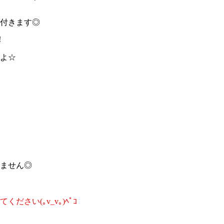
クが付きます◎
！
よ☆
ません◎
さい(｡v_v｡)ﾍﾟｺ