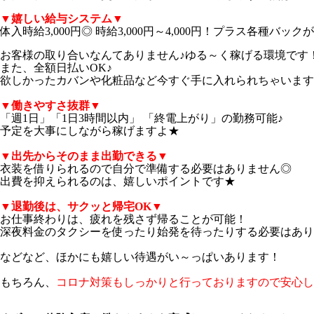
▼嬉しい給与システム▼
体入時給3,000円◎ 時給3,000円～4,000円！プラス各種バッ
お客様の取り合いなんてありません♪ゆる～く稼げる環境です
また、全額日払いOK♪
欲しかったカバンや化粧品など今すぐ手に入れられちゃいます
▼働きやすさ抜群▼
「週1日」「1日3時間以内」 「終電上がり」の勤務可能♪
予定を大事にしながら稼げますよ★
▼出先からそのまま出勤できる▼
衣装を借りられるので自分で準備する必要はありません◎
出費を抑えられるのは、嬉しいポイントです★
▼退勤後は、サクッと帰宅OK▼
お仕事終わりは、疲れを残さず帰ることが可能！
深夜料金のタクシーを使ったり始発を待ったりする必要はあり
などなど、ほかにも嬉しい待遇がい～っぱいあります！
もちろん、
コロナ対策もしっかりと行っておりますので安心してくだ