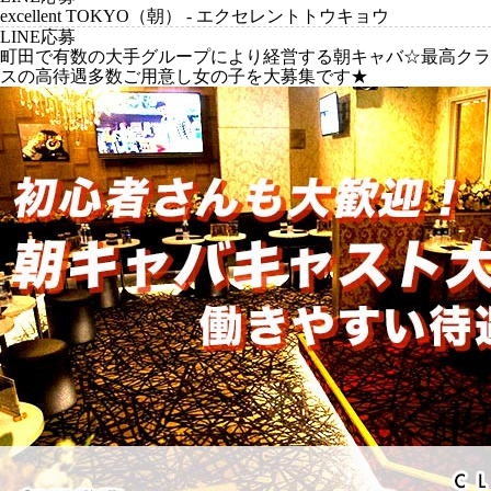
excellent TOKYO（朝） - エクセレントトウキョウ
LINE応募
町田で有数の大手グループにより経営する朝キャバ☆最高クラ
スの高待遇多数ご用意し女の子を大募集です★