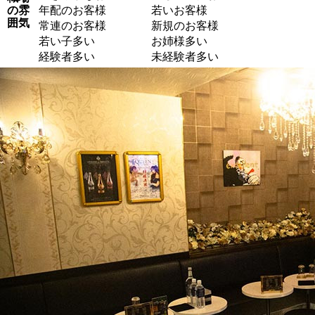
の雰
年配のお客様
若いお客様
囲気
常連のお客様
新規のお客様
若い子多い
お姉様多い
経験者多い
未経験者多い