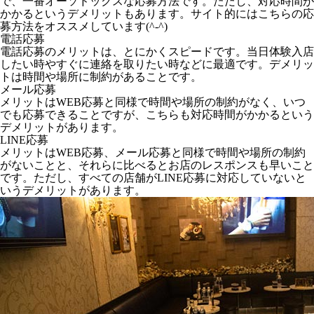
で、一番オーソドックスな応募方法です。ただし、対応時間が
かかるというデメリットもあります。サイト的にはこちらの応
募方法をオススメしています(^-^)
電話応募
電話応募のメリットは、とにかくスピードです。当日体験入店
したい時やすぐに連絡を取りたい時などに最適です。デメリッ
トは時間や場所に制約があることです。
メール応募
メリットはWEB応募と同様で時間や場所の制約がなく、いつ
でも応募できることですが、こちらも対応時間がかかるという
デメリットがあります。
LINE応募
メリットはWEB応募、メール応募と同様で時間や場所の制約
がないことと、それらに比べるとお店のレスポンスも早いこと
です。ただし、すべての店舗がLINE応募に対応していないと
いうデメリットがあります。