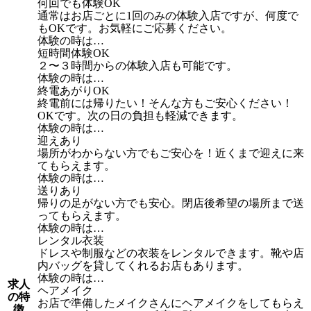
何回でも体験OK
通常はお店ごとに1回のみの体験入店ですが、何度で
もOKです。お気軽にご応募ください。
体験の時は…
短時間体験OK
２〜３時間からの体験入店も可能です。
体験の時は…
終電あがりOK
終電前には帰りたい！そんな方もご安心ください！
OKです。次の日の負担も軽減できます。
体験の時は…
迎えあり
場所がわからない方でもご安心を！近くまで迎えに来
てもらえます。
体験の時は…
送りあり
帰りの足がない方でも安心。閉店後希望の場所まで送
ってもらえます。
体験の時は…
レンタル衣装
ドレスや制服などの衣装をレンタルできます。靴や店
内バッグを貸してくれるお店もあります。
体験の時は…
求人
ヘアメイク
の特
お店で準備したメイクさんにヘアメイクをしてもらえ
徴