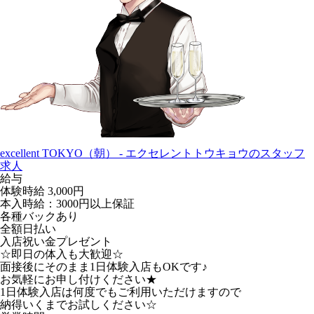
excellent TOKYO（朝） - エクセレントトウキョウのスタッフ
求人
給与
体験時給
3,000円
本入時給：3000円以上保証
各種バックあり
全額日払い
入店祝い金プレゼント
☆即日の体入も大歓迎☆
面接後にそのまま1日体験入店もOKです♪
お気軽にお申し付けください★
1日体験入店は何度でもご利用いただけますので
納得いくまでお試しください☆