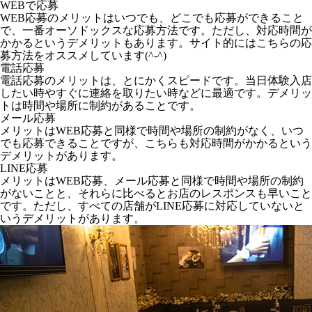
WEBで応募
WEB応募のメリットはいつでも、どこでも応募ができること
で、一番オーソドックスな応募方法です。ただし、対応時間が
かかるというデメリットもあります。サイト的にはこちらの応
募方法をオススメしています(^-^)
電話応募
電話応募のメリットは、とにかくスピードです。当日体験入店
したい時やすぐに連絡を取りたい時などに最適です。デメリッ
トは時間や場所に制約があることです。
メール応募
メリットはWEB応募と同様で時間や場所の制約がなく、いつ
でも応募できることですが、こちらも対応時間がかかるという
デメリットがあります。
LINE応募
メリットはWEB応募、メール応募と同様で時間や場所の制約
がないことと、それらに比べるとお店のレスポンスも早いこと
です。ただし、すべての店舗がLINE応募に対応していないと
いうデメリットがあります。