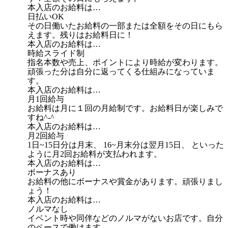
本入店のお給料は…
日払いOK
その日働いたお給料の一部または全額をその日にもら
えます。残りはお給料日に！
本入店のお給料は…
時給スライド制
指名本数や売上、ポイントにより時給が変わります。
頑張った分は自分に返ってくる仕組みになっていま
す。
本入店のお給料は…
月1回給与
お給料は月に１回の月給制です。お給料日が楽しみで
すね^-^
本入店のお給料は…
月2回給与
1日~15日分は月末、 16~月末分は翌月15日、 といった
ように月2回お給料が支払われます。
本入店のお給料は…
ボーナスあり
お給料の他にボーナスや賞金があります。頑張りまし
ょう！
本入店のお給料は…
ノルマなし
イベント時や同伴などのノルマがないお店です。自分
のペースで働けます。