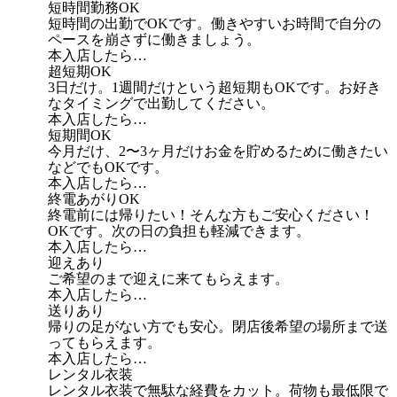
短時間勤務OK
短時間の出勤でOKです。働きやすいお時間で自分の
ペースを崩さずに働きましょう。
本入店したら…
超短期OK
3日だけ。1週間だけという超短期もOKです。お好き
なタイミングで出勤してください。
本入店したら…
短期間OK
今月だけ、2〜3ヶ月だけお金を貯めるために働きたい
などでもOKです。
本入店したら…
終電あがりOK
終電前には帰りたい！そんな方もご安心ください！
OKです。次の日の負担も軽減できます。
本入店したら…
迎えあり
ご希望のまで迎えに来てもらえます。
本入店したら…
送りあり
帰りの足がない方でも安心。閉店後希望の場所まで送
ってもらえます。
本入店したら…
レンタル衣装
レンタル衣装で無駄な経費をカット。荷物も最低限で