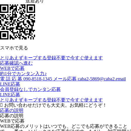
送迎あり
スマホで見る
とりあえずキープする
登録不要で今すぐ使えます
応募確認へ進む
WEBで応募
約1分でカンタン入力♪
電
話
応
募
090-8518-1345
メール応募
caba2-5869@caba2.email
LINE応募
会員登録なしでカンタン応募
LINE応募
とりあえずキープする
登録不要で今すぐ使えます
お問い合わせだけでも大丈夫。お気軽にどうぞ！
応募の説明
応募の説明
WEBで応募
WEB応募のメリットはいつでも、どこでも応募ができること