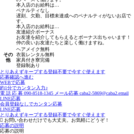
本入店のお給料は…
ペナルティなし
遅刻、欠勤、目標未達成へのペナルティがないお店で
す。
本入店のお給料は…
友達紹介ボーナス
お友達を紹介してもらえるとボーナス出ちゃいます！
仲の良いお友達たちと楽しく働けますね。
ヘアメイク無料
その
衣装レンタル無料
他
家具付き寮完備
登録制あり
とりあえずキープする
登録不要で今すぐ使えます
応募確認へ進む
WEBで応募
約1分でカンタン入力♪
電
話
応
募
090-8518-1345
メール応募
caba2-5869@caba2.email
LINE応募
会員登録なしでカンタン応募
LINE応募
とりあえずキープする
登録不要で今すぐ使えます
お問い合わせだけでも大丈夫。お気軽にどうぞ！
応募の説明
応募の説明