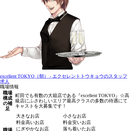
excellent TOKYO（朝） - エクセレントトウキョウのスタッフ
求人
職場情報
職場
町田でも有数の大箱店である『excellent TOKYO』☆高
構成
級店にふさわしいエリア最高クラスの多数の待遇にて
の補
キャストを大募集です！
足
大きなお店
小さなお店
料金高いお店
料金安いお店
にぎやかなお店
落ち着いたお店
職場