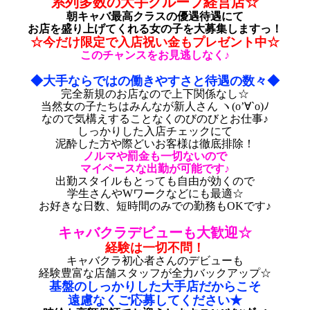
系列多数の大手グループ経営店☆
朝キャバ最高クラスの優遇待遇にて
お店を盛り上げてくれる女の子を大募集しますっ！
☆今だけ限定で入店祝い金もプレゼント中☆
このチャンスをお見逃しなく♪
◆大手ならではの働きやすさと待遇の数々◆
完全新規のお店なので上下関係なし☆
当然女の子たちはみんなが新人さん ヽ(o’∀`o)ﾉ
なので気構えすることなくのびのびとお仕事♪
しっかりした入店チェックにて
泥酔した方や際どいお客様は徹底排除！
ノルマや罰金も一切ないので
マイペースな出勤が可能です♪
出勤スタイルもとっても自由が効くので
学生さんやWワークなどにも最適☆
お好きな日数、短時間のみでの勤務もOKです♪
キャバクラデビューも大歓迎☆
経験は一切不問！
キャバクラ初心者さんのデビューも
経験豊富な店舗スタッフが全力バックアップ☆
基盤のしっかりした大手店だからこそ
遠慮なくご応募してください★