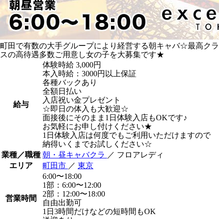
町田で有数の大手グループにより経営する朝キャバ☆最高クラ
スの高待遇多数ご用意し女の子を大募集です★
体験時給
3,000円
本入時給：3000円以上保証
各種バックあり
全額日払い
入店祝い金プレゼント
給与
☆即日の体入も大歓迎☆
面接後にそのまま1日体験入店もOKです♪
お気軽にお申し付けください★
1日体験入店は何度でもご利用いただけますので
納得いくまでお試しください☆
業種／職種
朝・昼キャバクラ
／ フロアレディ
エリア
町田市
／
東京
6:00〜18:00
1部：6:00〜12:00
2部：12:00〜18:00
営業時間
自由出勤可
1日3時間だけなどの短時間もOK