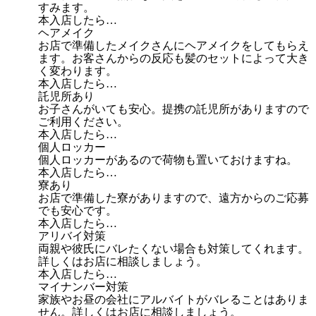
すみます。
本入店したら…
ヘアメイク
お店で準備したメイクさんにヘアメイクをしてもらえ
ます。お客さんからの反応も髪のセットによって大き
く変わります。
本入店したら…
託児所あり
お子さんがいても安心。提携の託児所がありますので
ご利用ください。
本入店したら…
個人ロッカー
個人ロッカーがあるので荷物も置いておけますね。
本入店したら…
寮あり
お店で準備した寮がありますので、遠方からのご応募
でも安心です。
本入店したら…
アリバイ対策
両親や彼氏にバレたくない場合も対策してくれます。
詳しくはお店に相談しましょう。
本入店したら…
マイナンバー対策
家族やお昼の会社にアルバイトがバレることはありま
せん。詳しくはお店に相談しましょう。