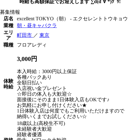
時給も高額保証でお迎えします ∑d(d´∀`*)ｸﾞｯ!
募集情報
店名
excellent TOKYO（朝） - エクセレントトウキョウ
業種
朝・昼キャバクラ
エリ
町田市
／
東京
ア
職種
フロアレディ
3,000円
本入時給：3000円以上保証
各種バックあり
体験
全額日払い
時給
入店祝い金プレゼント
☆即日の体入も大歓迎☆
面接後にそのまま1日体験入店もOKです♪
お気軽にお申し付けください★
1日体験入店は何度でもご利用いただけますので
納得いくまでお試しください☆
18歳以上(高校生不可)
未経験者大歓迎
経験者優遇