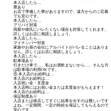
本入店したら…
寮あり
お店で準備した寮がありますので、遠方からのご応募
でも安心です。
本入店したら…
アリバイ対策
両親や彼氏にバレたくない場合も対策してくれます。
詳しくはお店に相談しましょう。
本入店したら…
マイナンバー対策
家族やお昼の会社にアルバイトがバレることはありま
せん。詳しくはお店に相談しましょう。
本入店したら…
駐車場あり
行きだけ車で…、私はお酒飲まないから…、そんな方
は駐車場の利用OKです。
⑤ 本入店のお給料は…
本入店のお給料は…
入店祝い金・支度金
本入店時にはお祝い金または支度金がもらえます！
本入店のお給料は…
保証制度あり
入店または移店してすぐに結果を出すのは難しいです
よね。一定期間、一定の時給を保証してもらえるので
安心です。