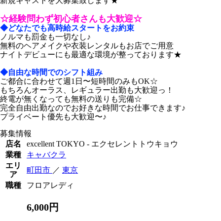
新規キャストを大募集致します★
☆経験問わず初心者さんも大歓迎☆
◆どなたでも高時給スタートをお約束
ノルマも罰金も一切なし♪
無料のヘアメイクや衣装レンタルもお店でご用意
ナイトデビューにも最適な環境が整っております★
◆自由な時間でのシフト組み
ご都合に合わせて週1日〜短時間のみもOK☆
もちろんオーラス、レギュラー出勤も大歓迎っ！
終電が無くなっても無料の送りも完備☆
完全自由出勤なのでお好きな時間でお仕事できます♪
プライベート優先も大歓迎〜♪
募集情報
店名
excellent TOKYO - エクセレントトウキョウ
業種
キャバクラ
エリ
町田市
／
東京
ア
職種
フロアレディ
6,000円