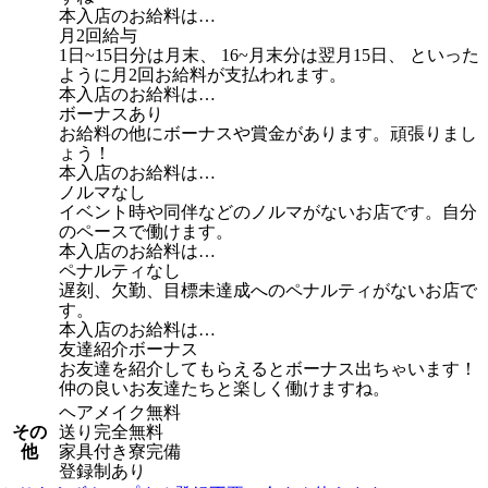
本入店のお給料は…
月2回給与
1日~15日分は月末、 16~月末分は翌月15日、 といった
ように月2回お給料が支払われます。
本入店のお給料は…
ボーナスあり
お給料の他にボーナスや賞金があります。頑張りまし
ょう！
本入店のお給料は…
ノルマなし
イベント時や同伴などのノルマがないお店です。自分
のペースで働けます。
本入店のお給料は…
ペナルティなし
遅刻、欠勤、目標未達成へのペナルティがないお店で
す。
本入店のお給料は…
友達紹介ボーナス
お友達を紹介してもらえるとボーナス出ちゃいます！
仲の良いお友達たちと楽しく働けますね。
ヘアメイク無料
その
送り完全無料
他
家具付き寮完備
登録制あり