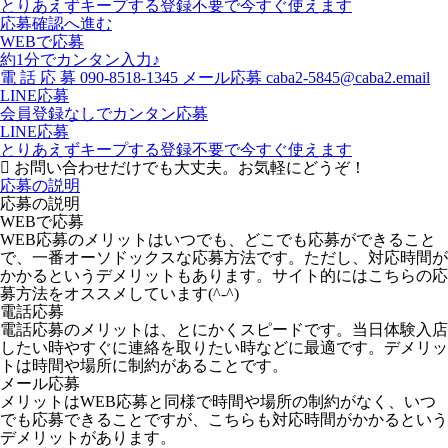
とりあえずキープする
登録不要で今すぐ使えます
応募確認へ進む
WEBで応募
約1分でカンタン入力♪
電
話
応
募
090-8518-1345
メール応募
caba2-5845@caba2.email
LINE応募
会員登録なしでカンタン応募
LINE応募
とりあえずキープする
登録不要で今すぐ使えます
お問い合わせだけでも大丈夫。お気軽にどうぞ！
応募の説明
応募の説明
WEBで応募
WEB応募のメリットはいつでも、どこでも応募ができること
で、一番オーソドックスな応募方法です。ただし、対応時間が
かかるというデメリットもあります。サイト的にはこちらの応
募方法をオススメしています(^-^)
電話応募
電話応募のメリットは、とにかくスピードです。当日体験入店
したい時やすぐに連絡を取りたい時などに最適です。デメリッ
トは時間や場所に制約があることです。
メール応募
メリットはWEB応募と同様で時間や場所の制約がなく、いつ
でも応募できることですが、こちらも対応時間がかかるという
デメリットがあります。