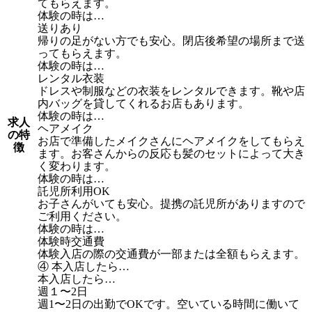
てもらえます。
体験の時は…
送りあり
帰りの足がない方でも安心。閉店後希望の場所まで送
ってもらえます。
体験の時は…
レンタル衣装
ドレスや制服などの衣装をレンタルできます。靴や店
内バッグを貸してくれるお店もあります。
体験の時は…
求人
ヘアメイク
の特
お店で準備したメイクさんにヘアメイクをしてもらえ
徴
ます。お客さんからの反応も髪のセットによって大き
く変わります。
体験の時は…
託児所利用OK
お子さんがいても安心。提携の託児所がありますので
ご利用ください。
体験の時は…
体験時交通費
体験入店の際の交通費が一部または全額もらえます。
④ 本入店したら…
本入店したら…
週１〜2日
週1〜2日の出勤でOKです。空いている時間に働いて