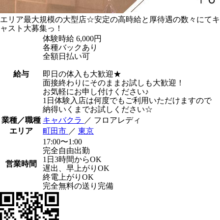
エリア最大規模の大型店☆安定の高時給と厚待遇の数々にてキ
ャスト大募集っ！
体験時給
6,000円
各種バックあり
全額日払い可
給与
即日の体入も大歓迎★
面接終わりにそのままお試しも大歓迎！
お気軽にお申し付けください♪
1日体験入店は何度でもご利用いただけますので
納得いくまでお試しください☆
業種／職種
キャバクラ
／ フロアレディ
エリア
町田市
／
東京
17:00〜1:00
完全自由出勤
1日3時間からOK
営業時間
遅出、早上がりOK
終電上がりOK
完全無料の送り完備