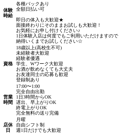
各種バックあり
全額日払い可
体験
時給
即日の体入も大歓迎★
面接終わりにそのままお試しも大歓迎！
お気軽にお申し付けください♪
1日体験入店は何度でもご利用いただけますので
納得いくまでお試しください☆
18歳以上(高校生不可)
未経験者大歓迎
経験者優遇
資格
学生、Wワーク大歓迎
お酒が飲めなくても大丈夫
お友達同士の応募も歓迎
登録制あり
17:00〜1:00
完全自由出勤
営業
1日3時間からOK
時間
遅出、早上がりOK
終電上がりOK
完全無料の送り完備
月曜
店休
自由シフト制
日
週1日だけでも大歓迎