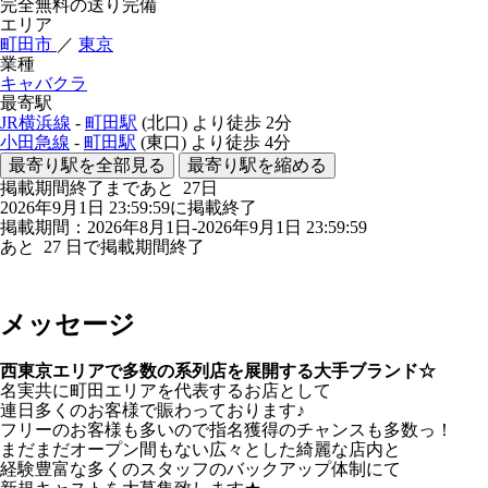
完全無料の送り完備
エリア
町田市
／
東京
業種
キャバクラ
最寄駅
JR横浜線
-
町田駅
(北口)
より徒歩
2分
小田急線
-
町田駅
(東口)
より徒歩
4分
最寄り駅を全部見る
最寄り駅を縮める
掲載期間終了まであと
27
日
2026年9月1日 23:59:59に掲載終了
掲載期間：2026年8月1日-2026年9月1日 23:59:59
あと
27
日で掲載期間終了
メッセージ
西東京エリアで多数の系列店を展開する大手ブランド☆
名実共に町田エリアを代表するお店として
連日多くのお客様で賑わっております♪
フリーのお客様も多いので指名獲得のチャンスも多数っ！
まだまだオープン間もない広々とした綺麗な店内と
経験豊富な多くのスタッフのバックアップ体制にて