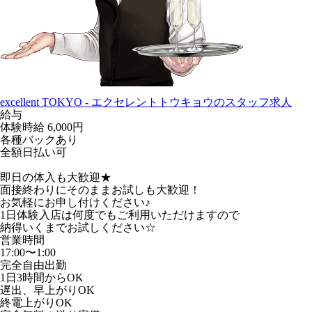
excellent TOKYO - エクセレントトウキョウのスタッフ求人
給与
体験時給
6,000円
各種バックあり
全額日払い可
即日の体入も大歓迎★
面接終わりにそのままお試しも大歓迎！
お気軽にお申し付けください♪
1日体験入店は何度でもご利用いただけますので
納得いくまでお試しください☆
営業時間
17:00〜1:00
完全自由出勤
1日3時間からOK
遅出、早上がりOK
終電上がりOK