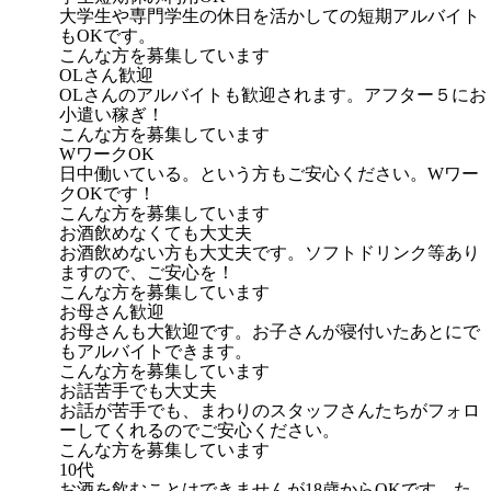
大学生や専門学生の休日を活かしての短期アルバイト
もOKです。
こんな方を募集しています
OLさん歓迎
OLさんのアルバイトも歓迎されます。アフター５にお
小遣い稼ぎ！
こんな方を募集しています
WワークOK
日中働いている。という方もご安心ください。Wワー
クOKです！
こんな方を募集しています
お酒飲めなくても大丈夫
お酒飲めない方も大丈夫です。ソフトドリンク等あり
ますので、ご安心を！
こんな方を募集しています
お母さん歓迎
お母さんも大歓迎です。お子さんが寝付いたあとにで
もアルバイトできます。
こんな方を募集しています
お話苦手でも大丈夫
お話が苦手でも、まわりのスタッフさんたちがフォロ
ーしてくれるのでご安心ください。
こんな方を募集しています
10代
お酒を飲むことはできませんが18歳からOKです。た