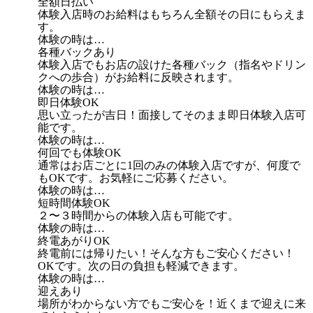
全額日払い
体験入店時のお給料はもちろん全額その日にもらえま
す。
体験の時は…
各種バックあり
体験入店でもお店の設けた各種バック（指名やドリン
クへの歩合）がお給料に反映されます。
体験の時は…
即日体験OK
思い立ったが吉日！面接してそのまま即日体験入店可
能です。
体験の時は…
何回でも体験OK
通常はお店ごとに1回のみの体験入店ですが、何度で
もOKです。お気軽にご応募ください。
体験の時は…
短時間体験OK
２〜３時間からの体験入店も可能です。
体験の時は…
終電あがりOK
終電前には帰りたい！そんな方もご安心ください！
OKです。次の日の負担も軽減できます。
体験の時は…
迎えあり
場所がわからない方でもご安心を！近くまで迎えに来