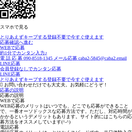
スマホで見る
とりあえずキープする
登録不要で今すぐ使えます
応募確認へ進む
WEBで応募
約1分でカンタン入力♪
電
話
応
募
090-8518-1345
メール応募
caba2-5845@caba2.email
LINE応募
会員登録なしでカンタン応募
LINE応募
とりあえずキープする
登録不要で今すぐ使えます
お問い合わせだけでも大丈夫。お気軽にどうぞ！
応募の説明
応募の説明
WEBで応募
WEB応募のメリットはいつでも、どこでも応募ができること
で、一番オーソドックスな応募方法です。ただし、対応時間が
かかるというデメリットもあります。サイト的にはこちらの応
募方法をオススメしています(^-^)
電話応募