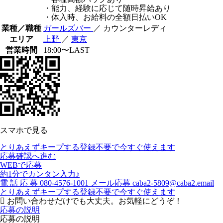
・能力、経験に応じて随時昇給あり
・体入時、お給料の全額日払いOK
業種／職種
ガールズバー
／ カウンターレディ
エリア
上野
／
東京
営業時間
18:00〜LAST
スマホで見る
とりあえずキープする
登録不要で今すぐ使えます
応募確認へ進む
WEBで応募
約1分でカンタン入力♪
電
話
応
募
080-4576-1001
メール応募
caba2-5809@caba2.email
とりあえずキープする
登録不要で今すぐ使えます
お問い合わせだけでも大丈夫。お気軽にどうぞ！
応募の説明
応募の説明