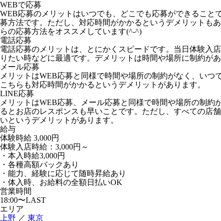
WEBで応募
WEB応募のメリットはいつでも、どこでも応募ができること
募方法です。ただし、対応時間がかかるというデメリットもあ
らの応募方法をオススメしています(^-^)
電話応募
電話応募のメリットは、とにかくスピードです。当日体験入店
りたい時などに最適です。デメリットは時間や場所に制約があ
メール応募
メリットはWEB応募と同様で時間や場所の制約がなく、いつ
こちらも対応時間がかかるというデメリットがあります。
LINE応募
メリットはWEB応募、メール応募と同様で時間や場所の制約
るとお店のレスポンスも早いことです。ただし、すべての店舗が
いというデメリットがあります。
給与
体験時給
3,000円
体験入店時給：3,000円～
・本入時給3,000円
・各種高額バックあり
・能力、経験に応じて随時昇給あり
・体入時、お給料の全額日払いOK
営業時間
18:00〜LAST
エリア
上野
／
東京