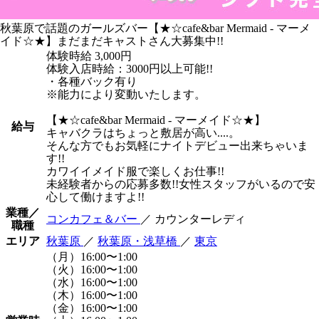
秋葉原で話題のガールズバー【★☆cafe&bar Mermaid - マーメ
イド☆★】まだまだキャストさん大募集中!!
体験時給
3,000円
体験入店時給：3000円以上可能!!
・各種バック有り
※能力により変動いたします。
【★☆cafe&bar Mermaid - マーメイド☆★】
給与
キャバクラはちょっと敷居が高い....。
そんな方でもお気軽にナイトデビュー出来ちゃいま
す!!
カワイイメイド服で楽しくお仕事!!
未経験者からの応募多数!!女性スタッフがいるので安
心して働けますよ!!
業種／
コンカフェ＆バー
／ カウンターレディ
職種
エリア
秋葉原
／
秋葉原・浅草橋
／
東京
（月）16:00〜1:00
（火）16:00〜1:00
（水）16:00〜1:00
（木）16:00〜1:00
（金）16:00〜1:00