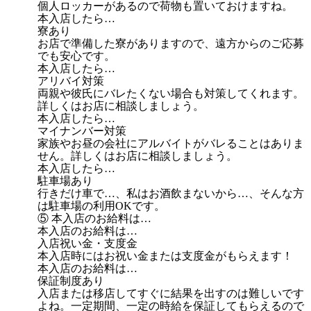
個人ロッカーがあるので荷物も置いておけますね。
本入店したら…
寮あり
お店で準備した寮がありますので、遠方からのご応募
でも安心です。
本入店したら…
アリバイ対策
両親や彼氏にバレたくない場合も対策してくれます。
詳しくはお店に相談しましょう。
本入店したら…
マイナンバー対策
家族やお昼の会社にアルバイトがバレることはありま
せん。詳しくはお店に相談しましょう。
本入店したら…
駐車場あり
行きだけ車で…、私はお酒飲まないから…、そんな方
は駐車場の利用OKです。
⑤ 本入店のお給料は…
本入店のお給料は…
入店祝い金・支度金
本入店時にはお祝い金または支度金がもらえます！
本入店のお給料は…
保証制度あり
入店または移店してすぐに結果を出すのは難しいです
よね。一定期間、一定の時給を保証してもらえるので