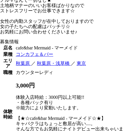
ノルマなんて一切なし★
土地柄マナーのいいお客様ばかりなので
ストレスフリーでお仕事できます☆
女性の内勤スタッフが在中しておりますので
女の子たちへの配慮はバッチリ☆
お気軽にお問い合わせくださいませ♪
募集情報
店名
cafe&bar Mermaid - マーメイド
業種
コンカフェ＆バー
エリ
秋葉原
／
秋葉原・浅草橋
／
東京
ア
職種
カウンターレディ
3,000円
体験入店時給：3000円以上可能!!
・各種バック有り
※能力により変動いたします。
体験
時給
【★☆cafe&bar Mermaid - マーメイド☆★】
キャバクラはちょっと敷居が高い....。
そんな方でもお気軽にナイトデビュー出来ちゃいま