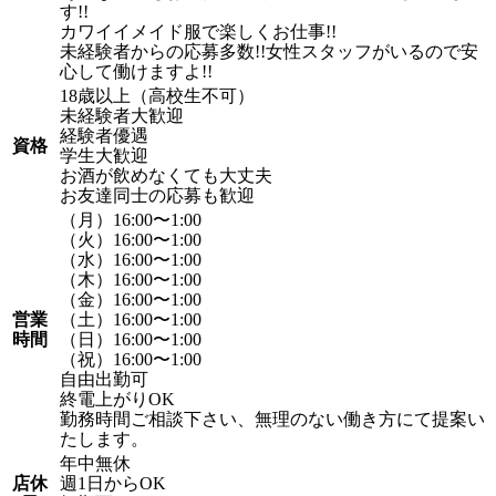
す!!
カワイイメイド服で楽しくお仕事!!
未経験者からの応募多数!!女性スタッフがいるので安
心して働けますよ!!
18歳以上（高校生不可）
未経験者大歓迎
経験者優遇
資格
学生大歓迎
お酒が飲めなくても大丈夫
お友達同士の応募も歓迎
（月）16:00〜1:00
（火）16:00〜1:00
（水）16:00〜1:00
（木）16:00〜1:00
（金）16:00〜1:00
営業
（土）16:00〜1:00
時間
（日）16:00〜1:00
（祝）16:00〜1:00
自由出勤可
終電上がりOK
勤務時間ご相談下さい、無理のない働き方にて提案い
たします。
年中無休
店休
週1日からOK