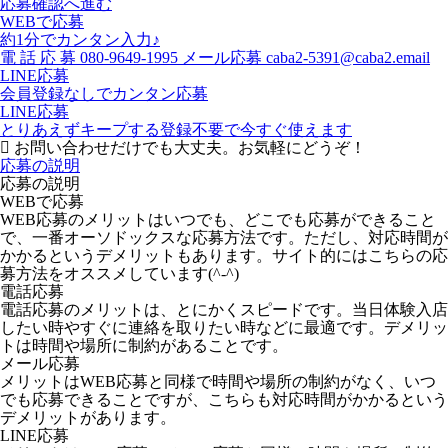
応募確認へ進む
WEBで応募
約1分でカンタン入力♪
電
話
応
募
080-9649-1995
メール応募
caba2-5391@caba2.email
LINE応募
会員登録なしでカンタン応募
LINE応募
とりあえずキープする
登録不要で今すぐ使えます
お問い合わせだけでも大丈夫。お気軽にどうぞ！
応募の説明
応募の説明
WEBで応募
WEB応募のメリットはいつでも、どこでも応募ができること
で、一番オーソドックスな応募方法です。ただし、対応時間が
かかるというデメリットもあります。サイト的にはこちらの応
募方法をオススメしています(^-^)
電話応募
電話応募のメリットは、とにかくスピードです。当日体験入店
したい時やすぐに連絡を取りたい時などに最適です。デメリッ
トは時間や場所に制約があることです。
メール応募
メリットはWEB応募と同様で時間や場所の制約がなく、いつ
でも応募できることですが、こちらも対応時間がかかるという
デメリットがあります。
LINE応募