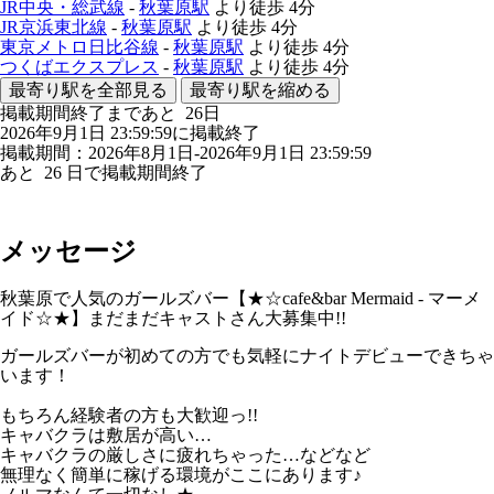
JR中央・総武線
-
秋葉原駅
より徒歩
4分
JR京浜東北線
-
秋葉原駅
より徒歩
4分
東京メトロ日比谷線
-
秋葉原駅
より徒歩
4分
つくばエクスプレス
-
秋葉原駅
より徒歩
4分
最寄り駅を全部見る
最寄り駅を縮める
掲載期間終了まであと
26
日
2026年9月1日 23:59:59に掲載終了
掲載期間：2026年8月1日-2026年9月1日 23:59:59
あと
26
日で掲載期間終了
メッセージ
秋葉原で人気のガールズバー【★☆cafe&bar Mermaid - マーメ
イド☆★】まだまだキャストさん大募集中!!
ガールズバーが初めての方でも気軽にナイトデビューできちゃ
います！
もちろん経験者の方も大歓迎っ!!
キャバクラは敷居が高い…
キャバクラの厳しさに疲れちゃった…などなど
無理なく簡単に稼げる環境がここにあります♪