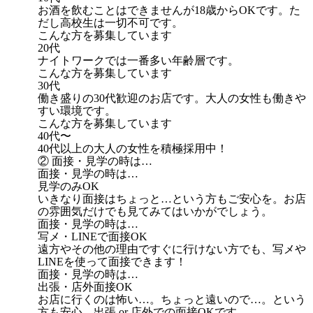
お酒を飲むことはできませんが18歳からOKです。た
だし高校生は一切不可です。
こんな方を募集しています
20代
ナイトワークでは一番多い年齢層です。
こんな方を募集しています
30代
働き盛りの30代歓迎のお店です。大人の女性も働きや
すい環境です。
こんな方を募集しています
40代〜
40代以上の大人の女性を積極採用中！
② 面接・見学の時は…
面接・見学の時は…
見学のみOK
いきなり面接はちょっと…という方もご安心を。お店
の雰囲気だけでも見てみてはいかがでしょう。
面接・見学の時は…
写メ・LINEで面接OK
遠方やその他の理由ですぐに行けない方でも、写メや
LINEを使って面接できます！
面接・見学の時は…
出張・店外面接OK
お店に行くのは怖い…。ちょっと遠いので…。という
方も安心。出張 or 店外での面接OKです。