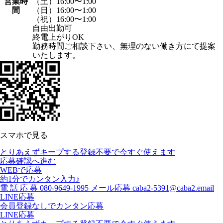
営業時
（土）16:00〜1:00
間
（日）16:00〜1:00
（祝）16:00〜1:00
自由出勤可
終電上がりOK
勤務時間ご相談下さい、無理のない働き方にて提案
いたします。
スマホで見る
とりあえずキープする
登録不要で今すぐ使えます
応募確認へ進む
WEBで応募
約1分でカンタン入力♪
電
話
応
募
080-9649-1995
メール応募
caba2-5391@caba2.email
LINE応募
会員登録なしでカンタン応募
LINE応募