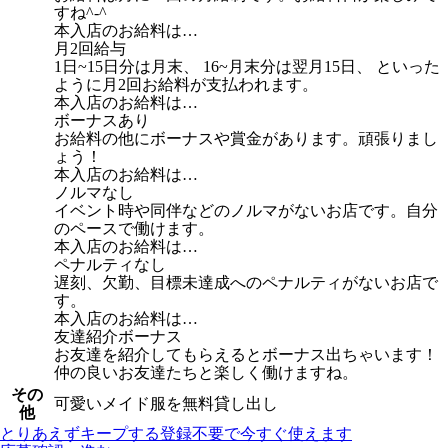
すね^-^
本入店のお給料は…
月2回給与
1日~15日分は月末、 16~月末分は翌月15日、 といった
ように月2回お給料が支払われます。
本入店のお給料は…
ボーナスあり
お給料の他にボーナスや賞金があります。頑張りまし
ょう！
本入店のお給料は…
ノルマなし
イベント時や同伴などのノルマがないお店です。自分
のペースで働けます。
本入店のお給料は…
ペナルティなし
遅刻、欠勤、目標未達成へのペナルティがないお店で
す。
本入店のお給料は…
友達紹介ボーナス
お友達を紹介してもらえるとボーナス出ちゃいます！
仲の良いお友達たちと楽しく働けますね。
その
可愛いメイド服を無料貸し出し
他
とりあえずキープする
登録不要で今すぐ使えます