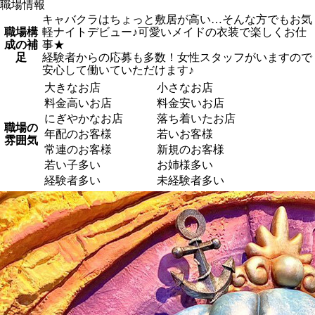
職場情報
キャバクラはちょっと敷居が高い…そんな方でもお気
職場構
軽ナイトデビュー♪可愛いメイドの衣装で楽しくお仕
成の補
事★
足
経験者からの応募も多数！女性スタッフがいますので
安心して働いていただけます♪
大きなお店
小さなお店
料金高いお店
料金安いお店
にぎやかなお店
落ち着いたお店
職場の
年配のお客様
若いお客様
雰囲気
常連のお客様
新規のお客様
若い子多い
お姉様多い
経験者多い
未経験者多い