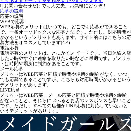
とりあえずキープする
登録不要で今すぐ使えます
お問い合わせだけでも大丈夫。お気軽にどうぞ！
応募の説明
応募の説明
WEBで応募
WEB応募のメリットはいつでも、どこでも応募ができること
で、一番オーソドックスな応募方法です。ただし、対応時間が
かかるというデメリットもあります。サイト的にはこちらの応
募方法をオススメしています(^-^)
電話応募
電話応募のメリットは、とにかくスピードです。当日体験入店
したい時やすぐに連絡を取りたい時などに最適です。デメリッ
トは時間や場所に制約があることです。
メール応募
メリットはWEB応募と同様で時間や場所の制約がなく、いつ
でも応募できることですが、こちらも対応時間がかかるという
デメリットがあります。
LINE応募
メリットはWEB応募、メール応募と同様で時間や場所の制約
がないことと、それらに比べるとお店のレスポンスも早いこと
です。ただし、すべての店舗がLINE応募に対応していないと
いうデメリットがあります。