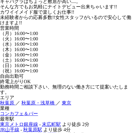
キャバクラはちょっと敷居が高い....。
そんな方でもお気軽にナイトデビュー出来ちゃいます!!
カワイイメイド服で楽しくお仕事!!
未経験者からの応募多数!!女性スタッフがいるので安心して働
けますよ!!
営業時間
（月）16:00〜1:00
（火）16:00〜1:00
（水）16:00〜1:00
（木）16:00〜1:00
（金）16:00〜1:00
（土）16:00〜1:00
（日）16:00〜1:00
（祝）16:00〜1:00
自由出勤可
終電上がりOK
勤務時間ご相談下さい、無理のない働き方にて提案いたしま
す。
エリア
秋葉原
／
秋葉原・浅草橋
／
東京
業種
コンカフェ＆バー
最寄駅
東京メトロ銀座線
-
末広町駅
より徒歩
2分
JR山手線
-
秋葉原駅
より徒歩
4分