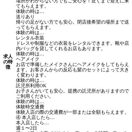
場所がわからない方でもご安心を！近くまで迎えに来
てもらえます。
体験の時は…
送りあり
帰りの足がない方でも安心。閉店後希望の場所まで送
ってもらえます。
体験の時は…
レンタル衣装
ドレスや制服などの衣装をレンタルできます。靴や店
内バッグを貸してくれるお店もあります。
体験の時は…
求人
ヘアメイク
の特
お店で準備したメイクさんにヘアメイクをしてもらえ
徴
ます。お客さんからの反応も髪のセットによって大き
く変わります。
体験の時は…
託児所利用OK
お子さんがいても安心。提携の託児所がありますので
ご利用ください。
体験の時は…
体験時交通費
体験入店の際の交通費が一部または全額もらえます。
④ 本入店したら…
本入店したら…
週１〜2日