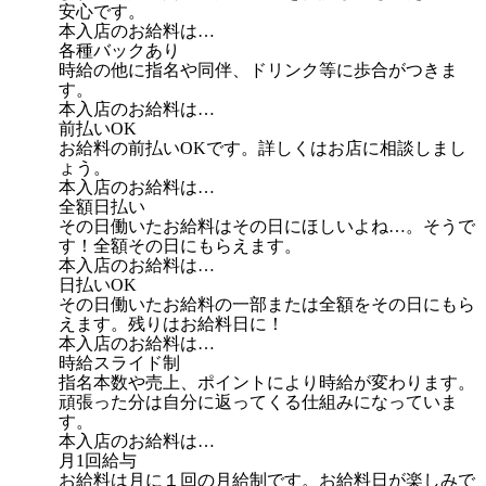
安心です。
本入店のお給料は…
各種バックあり
時給の他に指名や同伴、ドリンク等に歩合がつきま
す。
本入店のお給料は…
前払いOK
お給料の前払いOKです。詳しくはお店に相談しまし
ょう。
本入店のお給料は…
全額日払い
その日働いたお給料はその日にほしいよね…。そうで
す！全額その日にもらえます。
本入店のお給料は…
日払いOK
その日働いたお給料の一部または全額をその日にもら
えます。残りはお給料日に！
本入店のお給料は…
時給スライド制
指名本数や売上、ポイントにより時給が変わります。
頑張った分は自分に返ってくる仕組みになっていま
す。
本入店のお給料は…
月1回給与
お給料は月に１回の月給制です。お給料日が楽しみで