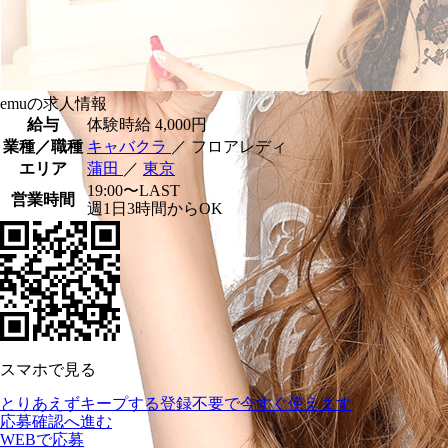
emuの求人情報
給与
体験時給
4,000円
業種／職種
キャバクラ
／ フロアレディ
エリア
蒲田
／
東京
19:00〜LAST
営業時間
週1日3時間からOK
スマホで見る
とりあえずキープする
登録不要で今すぐ使えます
応募確認へ進む
WEBで応募