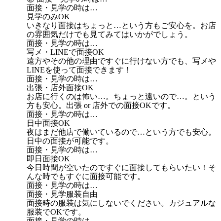
面接・見学の時は…
見学のみOK
いきなり面接はちょっと…という方もご安心を。お店
の雰囲気だけでも見てみてはいかがでしょう。
面接・見学の時は…
写メ・LINEで面接OK
遠方やその他の理由ですぐに行けない方でも、写メや
LINEを使って面接できます！
面接・見学の時は…
出張・店外面接OK
お店に行くのは怖い…。ちょっと遠いので…。という
方も安心。出張 or 店外での面接OKです。
面接・見学の時は…
日中面接OK
夜はまだ他店で働いているので…という方でも安心。
日中の面接が可能です。
面接・見学の時は…
即日面接OK
今日時間が空いたのですぐに面接してもらいたい！そ
んな時でもすぐに面接可能です。
面接・見学の時は…
面接・見学服装自由
面接時の服装は気にしないでください。カジュアルな
服装でOKです。
面接・見学の時は…