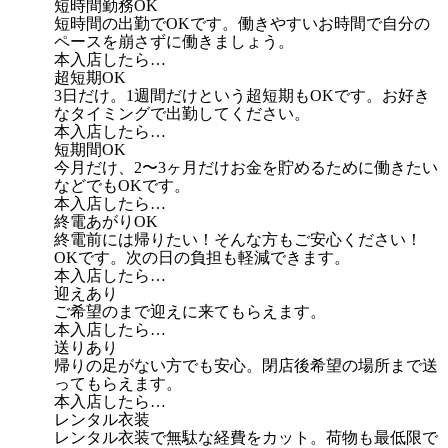
短時間勤務OK
短時間の出勤でOKです。働きやすいお時間で自分の
ペースを崩さずに働きましょう。
本入店したら…
超短期OK
3日だけ。1週間だけという超短期もOKです。お好き
なタイミングで出勤してください。
本入店したら…
短期間OK
今月だけ、2〜3ヶ月だけお金を貯めるために働きたい
などでもOKです。
本入店したら…
終電あがりOK
終電前には帰りたい！そんな方もご安心ください！
OKです。次の日の負担も軽減できます。
本入店したら…
迎えあり
ご希望のまで迎えに来てもらえます。
本入店したら…
送りあり
帰りの足がない方でも安心。閉店後希望の場所まで送
ってもらえます。
本入店したら…
レンタル衣装
レンタル衣装で無駄な経費をカット。荷物も最低限で