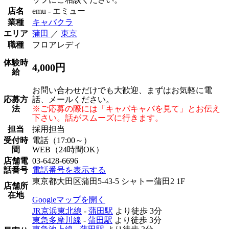
店名
emu - エミュー
業種
キャバクラ
エリア
蒲田
／
東京
職種
フロアレディ
体験時
4,000円
給
お問い合わせだけでも大歓迎、まずはお気軽に電
応募方
話、メールください。
法
※ご応募の際には「キャバキャバを見て」とお伝え
下さい。話がスムーズに行きます。
担当
採用担当
受付時
電話（17:00～）
間
WEB（24時間OK）
店舗電
03-6428-6696
話番号
電話番号を表示する
東京都大田区蒲田5-43-5 シャトー蒲田2 1F
店舗所
在地
Googleマップを開く
JR京浜東北線
-
蒲田駅
より徒歩
3分
東急多摩川線
-
蒲田駅
より徒歩
3分