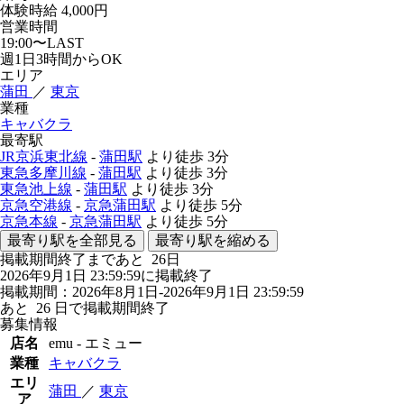
体験時給
4,000円
営業時間
19:00〜LAST
週1日3時間からOK
エリア
蒲田
／
東京
業種
キャバクラ
最寄駅
JR京浜東北線
-
蒲田駅
より徒歩
3分
東急多摩川線
-
蒲田駅
より徒歩
3分
東急池上線
-
蒲田駅
より徒歩
3分
京急空港線
-
京急蒲田駅
より徒歩
5分
京急本線
-
京急蒲田駅
より徒歩
5分
最寄り駅を全部見る
最寄り駅を縮める
掲載期間終了まであと
26
日
2026年9月1日 23:59:59に掲載終了
掲載期間：2026年8月1日-2026年9月1日 23:59:59
あと
26
日で掲載期間終了
募集情報
店名
emu - エミュー
業種
キャバクラ
エリ
蒲田
／
東京
ア