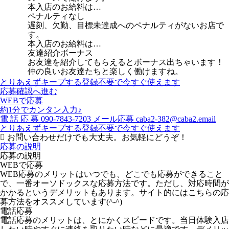
本入店のお給料は…
ペナルティなし
遅刻、欠勤、目標未達成へのペナルティがないお店で
す。
本入店のお給料は…
友達紹介ボーナス
お友達を紹介してもらえるとボーナス出ちゃいます！
仲の良いお友達たちと楽しく働けますね。
とりあえずキープする
登録不要で今すぐ使えます
応募確認へ進む
WEBで応募
約1分でカンタン入力♪
電
話
応
募
090-7843-7203
メール応募
caba2-382@caba2.email
とりあえずキープする
登録不要で今すぐ使えます
お問い合わせだけでも大丈夫。お気軽にどうぞ！
応募の説明
応募の説明
WEBで応募
WEB応募のメリットはいつでも、どこでも応募ができること
で、一番オーソドックスな応募方法です。ただし、対応時間が
かかるというデメリットもあります。サイト的にはこちらの応
募方法をオススメしています(^-^)
電話応募
電話応募のメリットは、とにかくスピードです。当日体験入店