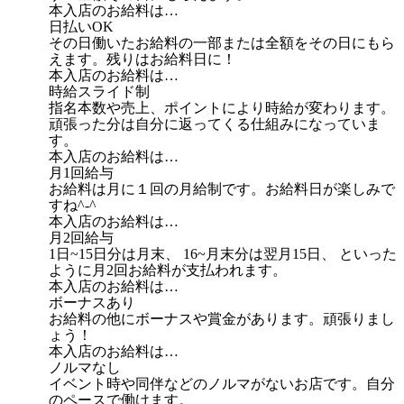
本入店のお給料は…
日払いOK
その日働いたお給料の一部または全額をその日にもら
えます。残りはお給料日に！
本入店のお給料は…
時給スライド制
指名本数や売上、ポイントにより時給が変わります。
頑張った分は自分に返ってくる仕組みになっていま
す。
本入店のお給料は…
月1回給与
お給料は月に１回の月給制です。お給料日が楽しみで
すね^-^
本入店のお給料は…
月2回給与
1日~15日分は月末、 16~月末分は翌月15日、 といった
ように月2回お給料が支払われます。
本入店のお給料は…
ボーナスあり
お給料の他にボーナスや賞金があります。頑張りまし
ょう！
本入店のお給料は…
ノルマなし
イベント時や同伴などのノルマがないお店です。自分
のペースで働けます。