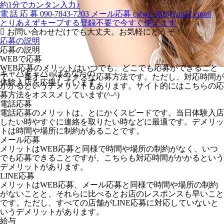
約1分でカンタン入力♪
電
話
応
募
090-7843-7203
メール応募
caba2-382@caba2.email
とりあえずキープする
登録不要で今すぐ使えます
お問い合わせだけでも大丈夫。お気軽にどうぞ！
応募の説明
応募の説明
WEBで応募
WEB応募のメリットはいつでも、どこでも応募ができること
キャバキャバ
はあなたの
Ⓡ
で、一番オーソドックスな応募方法です。ただし、対応時間が
体験入店を応援しています
かかるというデメリットもあります。サイト的にはこちらの応
募方法をオススメしています(^-^)
電話応募
電話応募のメリットは、とにかくスピードです。当日体験入店
したい時やすぐに連絡を取りたい時などに最適です。デメリッ
トは時間や場所に制約があることです。
メール応募
メリットはWEB応募と同様で時間や場所の制約がなく、いつ
でも応募できることですが、こちらも対応時間がかかるという
デメリットがあります。
LINE応募
メリットはWEB応募、メール応募と同様で時間や場所の制約
がないことと、それらに比べるとお店のレスポンスも早いこと
です。ただし、すべての店舗がLINE応募に対応していないと
いうデメリットがあります。
給与