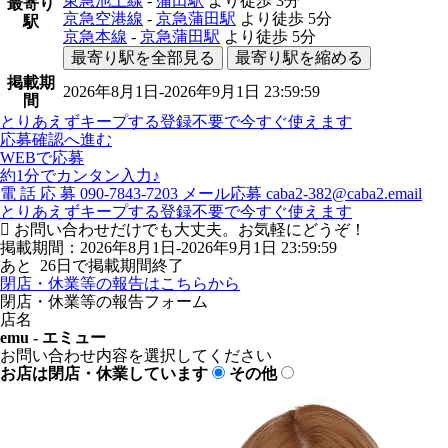
東急池上線
-
蒲田駅
より徒歩
3分
最寄り
京急空港線
-
京急蒲田駅
より徒歩
5分
駅
京急本線
-
京急蒲田駅
より徒歩
5分
最寄り駅を全部見る
最寄り駅を縮める
掲載期
2026年8月1日-2026年9月1日 23:59:59
間
とりあえずキープする
登録不要で今すぐ使えます
応募確認へ進む
WEBで応募
約1分でカンタン入力♪
電
話
応
募
090-7843-7203
メール応募
caba2-382@caba2.email
とりあえずキープする
登録不要で今すぐ使えます
お問い合わせだけでも大丈夫。お気軽にどうぞ！
掲載期間：2026年8月1日-2026年9月1日 23:59:59
あと
26
日で掲載期間終了
閉店・休業等の報告はこちらから
閉店・休業等の報告フォーム
店名
emu - エミュー
お問い合わせ内容を選択してください
お店は閉店・休業しています
その他