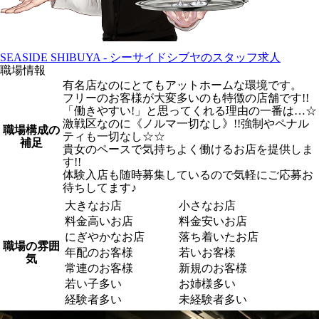
SEASIDE SHIBUYA - シーサイドシブヤのスタッフ求人
職場情報
有名店なのにとてもアットホームな環境です。
フリーのお客様が大変多いのも特徴の店舗です!!
「働きやすい!」と思ってくれる理由の一番は…☆
激戦区なのに《ノルマ一切なし》!!強制やペナル
職場構成の
ティも一切なし☆☆
補足
貴女のペースで気持ちよく働けるお店を提供しま
す!!
体験入店も随時募集しているので気軽にご応募お
待ちしてます♪
大きなお店
小さなお店
料金高いお店
料金安いお店
にぎやかなお店
落ち着いたお店
職場の雰囲
年配のお客様
若いお客様
気
常連のお客様
新規のお客様
若い子多い
お姉様多い
経験者多い
未経験者多い