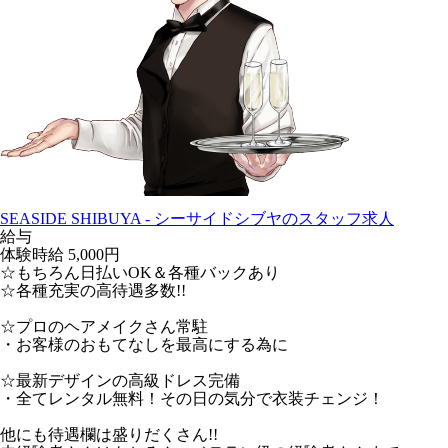
SEASIDE SHIBUYA - シーサイドシブヤのスタッフ求人
給与
体験時給
5,000円
☆もちろん日払いOK＆各種バックあり
☆各種充実の高待遇多数!!
☆プロのヘアメイクさん常駐
・お客様のおもてなしを最高にする為に
☆最新デザインの高級ドレス完備
・全てレンタル無料！その日の気分で衣装チェンジ！
他にも待遇欄は盛りだくさん!!