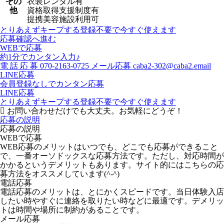
その
衣装レンタル有
他
資格取得支援制度有
提携美容施設利用可
とりあえずキープする
登録不要で今すぐ使えます
応募確認へ進む
WEBで応募
約1分でカンタン入力♪
電
話
応
募
070-2163-0725
メール応募
caba2-302@caba2.email
LINE応募
会員登録なしでカンタン応募
LINE応募
とりあえずキープする
登録不要で今すぐ使えます
お問い合わせだけでも大丈夫。お気軽にどうぞ！
応募の説明
応募の説明
WEBで応募
WEB応募のメリットはいつでも、どこでも応募ができること
で、一番オーソドックスな応募方法です。ただし、対応時間が
かかるというデメリットもあります。サイト的にはこちらの応
募方法をオススメしています(^-^)
電話応募
電話応募のメリットは、とにかくスピードです。当日体験入店
したい時やすぐに連絡を取りたい時などに最適です。デメリッ
トは時間や場所に制約があることです。
メール応募