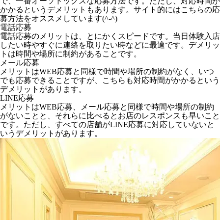
で、一番オーソドックスな応募方法です。ただし、対応時間が
かかるというデメリットもあります。サイト的にはこちらの応
募方法をオススメしています(^-^)
電話応募
電話応募のメリットは、とにかくスピードです。当日体験入店
したい時やすぐに連絡を取りたい時などに最適です。デメリッ
トは時間や場所に制約があることです。
メール応募
メリットはWEB応募と同様で時間や場所の制約がなく、いつ
でも応募できることですが、こちらも対応時間がかかるという
デメリットがあります。
LINE応募
メリットはWEB応募、メール応募と同様で時間や場所の制約
がないことと、それらに比べるとお店のレスポンスも早いこと
です。ただし、すべての店舗がLINE応募に対応していないと
いうデメリットがあります。