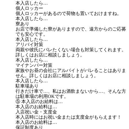
本入店したら…
個人ロッカー
個人ロッカーがあるので荷物も置いておけますね。
本入店したら…
寮あり
お店で準備した寮がありますので、遠方からのご応募
でも安心です。
本入店したら…
アリバイ対策
両親や彼氏にバレたくない場合も対策してくれます。
詳しくはお店に相談しましょう。
本入店したら…
マイナンバー対策
家族やお昼の会社にアルバイトがバレることはありま
せん。詳しくはお店に相談しましょう。
本入店したら…
駐車場あり
行きだけ車で…、私はお酒飲まないから…、そんな方
は駐車場の利用OKです。
⑤ 本入店のお給料は…
本入店のお給料は…
入店祝い金・支度金
本入店時にはお祝い金または支度金がもらえます！
本入店のお給料は…
保証制度あり