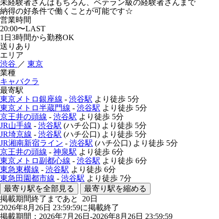
未経験者さんはもちろん、ベテラン級の経験者さんまで
納得の好条件で働くことが可能です☆
営業時間
20:00〜LAST
1日3時間から勤務OK
送りあり
エリア
渋谷
／
東京
業種
キャバクラ
最寄駅
東京メトロ銀座線
-
渋谷駅
より徒歩
5分
東京メトロ半蔵門線
-
渋谷駅
より徒歩
5分
京王井の頭線
-
渋谷駅
より徒歩
5分
JR山手線
-
渋谷駅
(ハチ公口)
より徒歩
5分
JR埼京線
-
渋谷駅
(ハチ公口)
より徒歩
5分
JR湘南新宿ライン
-
渋谷駅
(ハチ公口)
より徒歩
5分
京王井の頭線
-
神泉駅
より徒歩
6分
東京メトロ副都心線
-
渋谷駅
より徒歩
6分
東急東横線
-
渋谷駅
より徒歩
6分
東急田園都市線
-
渋谷駅
より徒歩
7分
最寄り駅を全部見る
最寄り駅を縮める
掲載期間終了まであと
20
日
2026年8月26日 23:59:59に掲載終了
掲載期間：2026年7月26日-2026年8月26日 23:59:59