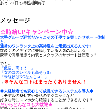
あと
20
日で掲載期間終了
メッセージ
☆時給UPキャンペーン中☆
大手グループ経営だからこその丁寧で充実したサポート体制
と、
通常のワンランク上の高待遇をご用意出来るんです♪
数多くのメディアに登場している人気のお店…☆
豪華で高級感漂う内装とスタッフのサポートは圧巻っ!!
でも…
『敷居、高そう…』
『女のコのレベルも高そう!!』
『未経験はNGなんじゃ…』
※そんなコトはまったくありません！
→
◆未経験者でも安心して成長できるシステムを導入◆
→モデルの魅せ方や会話のテクニックなど
好きな時にスマホから確認することができるんです!!
だからどんなコも大歓迎★