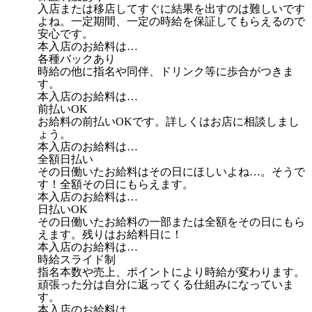
入店または移店してすぐに結果を出すのは難しいです
よね。一定期間、一定の時給を保証してもらえるので
安心です。
本入店のお給料は…
各種バックあり
時給の他に指名や同伴、ドリンク等に歩合がつきま
す。
本入店のお給料は…
前払いOK
お給料の前払いOKです。詳しくはお店に相談しまし
ょう。
本入店のお給料は…
全額日払い
その日働いたお給料はその日にほしいよね…。そうで
す！全額その日にもらえます。
本入店のお給料は…
日払いOK
その日働いたお給料の一部または全額をその日にもら
えます。残りはお給料日に！
本入店のお給料は…
時給スライド制
指名本数や売上、ポイントにより時給が変わります。
頑張った分は自分に返ってくる仕組みになっていま
す。
本入店のお給料は…