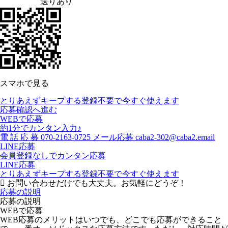
送りあり
スマホで見る
とりあえずキープする
登録不要で今すぐ使えます
応募確認へ進む
WEBで応募
約1分でカンタン入力♪
電
話
応
募
070-2163-0725
メール応募
caba2-302@caba2.email
LINE応募
会員登録なしでカンタン応募
LINE応募
とりあえずキープする
登録不要で今すぐ使えます
お問い合わせだけでも大丈夫。お気軽にどうぞ！
応募の説明
応募の説明
WEBで応募
WEB応募のメリットはいつでも、どこでも応募ができること