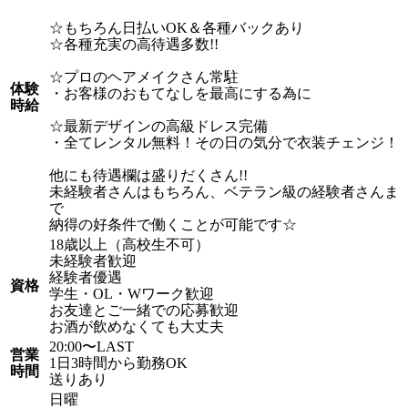
☆もちろん日払いOK＆各種バックあり
☆各種充実の高待遇多数!!
☆プロのヘアメイクさん常駐
体験
・お客様のおもてなしを最高にする為に
時給
☆最新デザインの高級ドレス完備
・全てレンタル無料！その日の気分で衣装チェンジ！
他にも待遇欄は盛りだくさん!!
未経験者さんはもちろん、ベテラン級の経験者さんま
で
納得の好条件で働くことが可能です☆
18歳以上（高校生不可）
未経験者歓迎
経験者優遇
資格
学生・OL・Wワーク歓迎
お友達とご一緒での応募歓迎
お酒が飲めなくても大丈夫
20:00〜LAST
営業
1日3時間から勤務OK
時間
送りあり
日曜