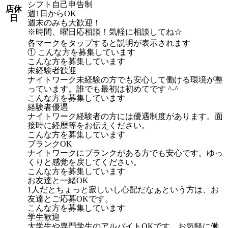
シフト自己申告制
店休
週1日からOK
日
週末のみも大歓迎！
※時間、曜日応相談！気軽に相談してね☆
各マークをタップすると説明が表示されます
① こんな方を募集しています
こんな方を募集しています
未経験者歓迎
ナイトワーク未経験の方でも安心して働ける環境が整
っています。誰でも最初は初めてです ^-^
こんな方を募集しています
経験者優遇
ナイトワーク経験者の方には優遇制度があります。面
接時に経歴等をお伝えください。
こんな方を募集しています
ブランクOK
ナイトワークにブランクがある方でも安心です。ゆっ
くりと感覚を戻してください。
こんな方を募集しています
お友達と一緒OK
1人だとちょっと寂しいし心配だなぁという方は、お
友達とご応募OKです。
こんな方を募集しています
学生歓迎
大学生や専門学生のアルバイトOKです。お気軽に働