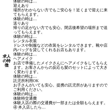
体験の時は…
迎えあり
場所がわからない方でもご安心を！近くまで迎えに来
てもらえます。
体験の時は…
送りあり
帰りの足がない方でも安心。閉店後希望の場所まで送
ってもらえます。
体験の時は…
レンタル衣装
ドレスや制服などの衣装をレンタルできます。靴や店
内バッグを貸してくれるお店もあります。
体験の時は…
求人
ヘアメイク
の特
お店で準備したメイクさんにヘアメイクをしてもらえ
徴
ます。お客さんからの反応も髪のセットによって大き
く変わります。
体験の時は…
託児所利用OK
お子さんがいても安心。提携の託児所がありますので
ご利用ください。
体験の時は…
体験時交通費
体験入店の際の交通費が一部または全額もらえます。
④ 本入店したら…