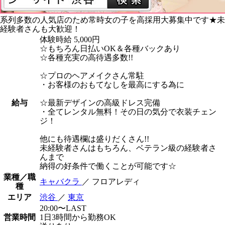
系列多数の人気店のため常時女の子を高採用大募集中です★未
経験者さんも大歓迎！
体験時給
5,000円
☆もちろん日払いOK＆各種バックあり
☆各種充実の高待遇多数!!
☆プロのヘアメイクさん常駐
・お客様のおもてなしを最高にする為に
給与
☆最新デザインの高級ドレス完備
・全てレンタル無料！その日の気分で衣装チェン
ジ！
他にも待遇欄は盛りだくさん!!
未経験者さんはもちろん、ベテラン級の経験者さ
んまで
納得の好条件で働くことが可能です☆
業種／職
キャバクラ
／ フロアレディ
種
エリア
渋谷
／
東京
20:00〜LAST
営業時間
1日3時間から勤務OK