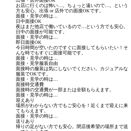
出張・店外面接OK
お店に行くのは怖い…。ちょっと遠いので…。という
方も安心。出張 or 店外での面接OKです。
面接・見学の時は…
日中面接OK
夜はまだ他店で働いているので…という方でも安心。
日中の面接が可能です。
面接・見学の時は…
即日面接OK
今日時間が空いたのですぐに面接してもらいたい！そ
んな時でもすぐに面接可能です。
面接・見学の時は…
面接・見学服装自由
面接時の服装は気にしないでください。カジュアルな
服装でOKです。
面接・見学の時は…
面接時交通費
面接時の交通費が一部または全額もらえます。
面接・見学の時は…
迎えあり
場所がわからない方でもご安心を！近くまで迎えに来
てもらえます。
面接・見学の時は…
送りあり
帰りの足がない方でも安心。閉店後希望の場所まで送