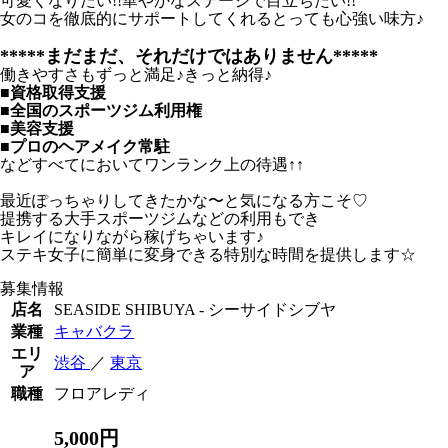
可愛くなりたい!!華やかなステージで目立ちたい!!
女のコを徹底的にサポートしてくれるとっても心強い味方♪
*****まだまだ、それだけではありません*****
働きやすさもずっと満足♪きっと納得♪
■資格取得支援
■全国のスポーツジム利用権
■美容支援
■プロのヘアメイク常駐
などすべてにおいてワンランク上の待遇↑↑
最近ぽっちゃりしてきたかな〜と気になる方こそ♡
提携する大手スポーツジムなどの利用もでき
キレイになりながら稼げちゃいます♪
ステキ女子に簡単に変身できる特別な時間を提供します☆
募集情報
店名
SEASIDE SHIBUYA - シーサイドシブヤ
業種
キャバクラ
エリ
渋谷
／
東京
ア
職種
フロアレディ
5,000円