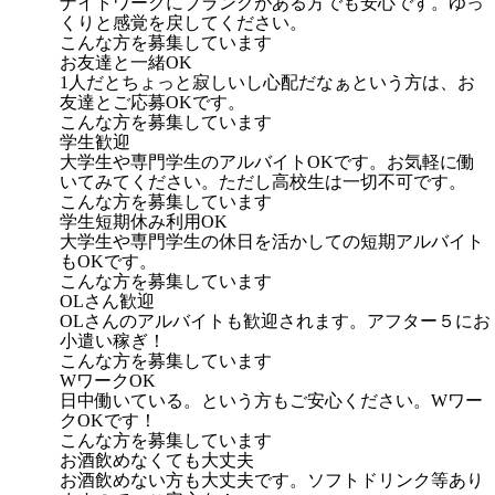
ナイトワークにブランクがある方でも安心です。ゆっ
くりと感覚を戻してください。
こんな方を募集しています
お友達と一緒OK
1人だとちょっと寂しいし心配だなぁという方は、お
友達とご応募OKです。
こんな方を募集しています
学生歓迎
大学生や専門学生のアルバイトOKです。お気軽に働
いてみてください。ただし高校生は一切不可です。
こんな方を募集しています
学生短期休み利用OK
大学生や専門学生の休日を活かしての短期アルバイト
もOKです。
こんな方を募集しています
OLさん歓迎
OLさんのアルバイトも歓迎されます。アフター５にお
小遣い稼ぎ！
こんな方を募集しています
WワークOK
日中働いている。という方もご安心ください。Wワー
クOKです！
こんな方を募集しています
お酒飲めなくても大丈夫
お酒飲めない方も大丈夫です。ソフトドリンク等あり