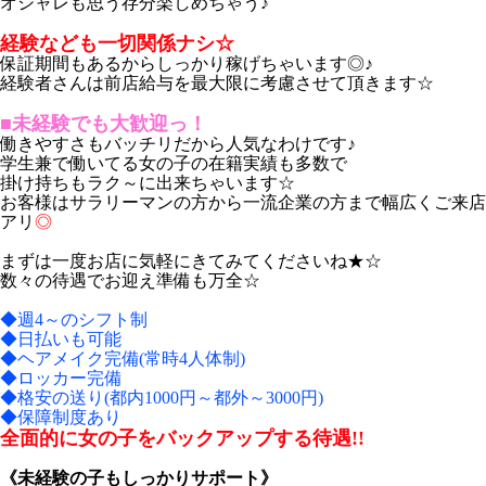
オシャレも思う存分楽しめちゃう♪
経験なども一切関係ナシ☆
保証期間もあるからしっかり稼げちゃいます◎♪
経験者さんは前店給与を最大限に考慮させて頂きます☆
■未経験でも大歓迎っ！
働きやすさもバッチリだから人気なわけです♪
学生兼で働いてる女の子の在籍実績も多数で
掛け持ちもラク～に出来ちゃいます☆
お客様はサラリーマンの方から一流企業の方まで幅広くご来店
アリ
◎
まずは一度お店に気軽にきてみてくださいね★☆
数々の待遇でお迎え準備も万全☆
◆週4～のシフト制
◆日払いも可能
◆ヘアメイク完備(常時4人体制)
◆ロッカー完備
◆格安の送り(都内1000円～都外～3000円)
◆保障制度あり
全面的に女の子をバックアップする待遇!!
《未経験の子もしっかりサポート》