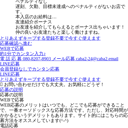
ペナルティなし
遅刻、欠勤、目標未達成へのペナルティがないお店で
す。
本入店のお給料は…
友達紹介ボーナス
お友達を紹介してもらえるとボーナス出ちゃいます！
仲の良いお友達たちと楽しく働けますね。
とりあえずキープする
登録不要で今すぐ使えます
応募確認へ進む
WEBで応募
約1分でカンタン入力♪
電
話
応
募
080-8207-8903
メール応募
caba2-24@caba2.email
LINE応募
会員登録なしでカンタン応募
LINE応募
とりあえずキープする
登録不要で今すぐ使えます
お問い合わせだけでも大丈夫。お気軽にどうぞ！
応募の説明
応募の説明
WEBで応募
WEB応募のメリットはいつでも、どこでも応募ができること
で、一番オーソドックスな応募方法です。ただし、対応時間が
かかるというデメリットもあります。サイト的にはこちらの応
募方法をオススメしています(^-^)
電話応募