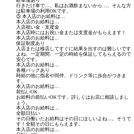
駐車場あり
行きだけ車で…、私はお酒飲まないから…、そんな方
は駐車場の利用OKです。
⑤ 本入店のお給料は…
本入店のお給料は…
入店祝い金・支度金
本入店時にはお祝い金または支度金がもらえます！
本入店のお給料は…
保証制度あり
入店または移店してすぐに結果を出すのは難しいです
よね。一定期間、一定の時給を保証してもらえるので
安心です。
本入店のお給料は…
各種バックあり
時給の他に指名や同伴、ドリンク等に歩合がつきま
す。
本入店のお給料は…
前払いOK
お給料の前払いOKです。詳しくはお店に相談しまし
ょう。
本入店のお給料は…
全額日払い
その日働いたお給料はその日にほしいよね…。そうで
す！全額その日にもらえます。
本入店のお給料は…