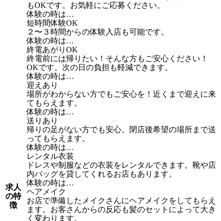
もOKです。お気軽にご応募ください。
体験の時は…
短時間体験OK
２〜３時間からの体験入店も可能です。
体験の時は…
終電あがりOK
終電前には帰りたい！そんな方もご安心ください！
OKです。次の日の負担も軽減できます。
体験の時は…
迎えあり
場所がわからない方でもご安心を！近くまで迎えに来
てもらえます。
体験の時は…
送りあり
帰りの足がない方でも安心。閉店後希望の場所まで送
ってもらえます。
体験の時は…
レンタル衣装
ドレスや制服などの衣装をレンタルできます。靴や店
内バッグを貸してくれるお店もあります。
体験の時は…
求人
ヘアメイク
の特
お店で準備したメイクさんにヘアメイクをしてもらえ
徴
ます。お客さんからの反応も髪のセットによって大き
く変わります。