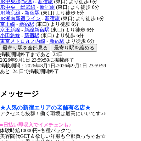
JR中央線(快速)
-
新宿駅
(東口)
より徒歩
6分
JR中央・総武線
-
新宿駅
(東口)
より徒歩
6分
JR埼京線
-
新宿駅
(東口)
より徒歩
6分
JR湘南新宿ライン
-
新宿駅
(東口)
より徒歩
6分
京王線
-
新宿駅
(東口)
より徒歩
6分
京王新線
-
新線新宿駅
(東口)
より徒歩
6分
小田急線
-
新宿駅
(東口)
より徒歩
6分
東京メトロ丸ノ内線
-
新宿駅
より徒歩
6分
最寄り駅を全部見る
最寄り駅を縮める
掲載期間終了まであと
24
日
2026年9月1日 23:59:59に掲載終了
掲載期間：2026年8月1日-2026年9月1日 23:59:59
あと
24
日で掲載期間終了
メッセージ
★人気の新宿エリアの老舗有名店★
アクセスも抜群！働く環境は最高にいいです♪♪
■日払い即収入でイメチェンも♪
体験時給10000円+各種バックで、
美容院代GET＆欲しい洋服も全部買っちゃお☆