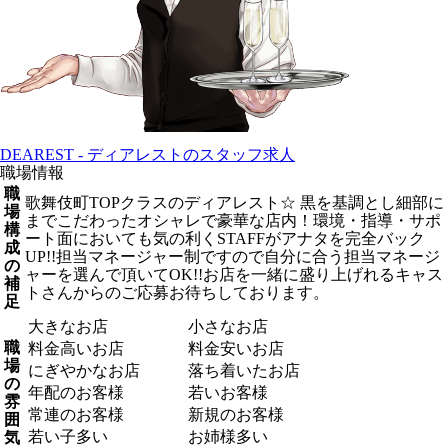
DEAREST - ディアレストのスタッフ求人
職場情報
職
歌舞伎町TOPクラスのディアレスト☆ 黒を基調とし細部に
場
までこだわったオシャレで豪華な店内！環境・指導・サポ
構
ート面においても気の利くSTAFFがアナタを完全バック
成
UP!!担当マネージャー制ですので自分に合う担当マネージ
の
ャーを選んで頂いてOK!!お店を一緒に盛り上げれるキャス
補
トさんからのご応募お待ちしております。
足
大きなお店
小さなお店
職
料金高いお店
料金安いお店
場
にぎやかなお店
落ち着いたお店
の
年配のお客様
若いお客様
雰
常連のお客様
新規のお客様
囲
若い子多い
お姉様多い
気