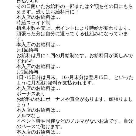
日払いOK
その日働いたお給料の一部または全額をその日にもら
えます。残りはお給料日に！
本入店のお給料は…
時給スライド制
指名本数や売上、ポイントにより時給が変わります。
頑張った分は自分に返ってくる仕組みになっていま
す。
本入店のお給料は…
月1回給与
お給料は月に１回の月給制です。お給料日が楽しみで
すね^-^
本入店のお給料は…
月2回給与
1日~15日分は月末、 16~月末分は翌月15日、 といった
ように月2回お給料が支払われます。
本入店のお給料は…
ボーナスあり
お給料の他にボーナスや賞金があります。頑張りまし
ょう！
本入店のお給料は…
ノルマなし
イベント時や同伴などのノルマがないお店です。自分
のペースで働けます。
本入店のお給料は…