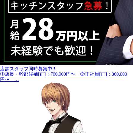
店舗スタッフ同時募集中!!
①店長・幹部候補[正]：700,000円〜 ②正社員[正]：360,000
円〜 …