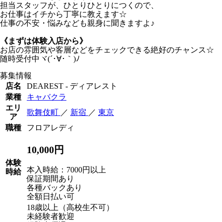
担当スタッフが、ひとりひとりにつくので、
お仕事はイチから丁寧に教えます☆
仕事の不安・悩みなども親身に聞きますよ♪
《まずは体験入店から》
お店の雰囲気や客層などをチェックできる絶好のチャンス☆
随時受付中ヾ(´･∀･｀)ﾉ
募集情報
店名
DEAREST - ディアレスト
業種
キャバクラ
エリ
歌舞伎町
／
新宿
／
東京
ア
職種
フロアレディ
10,000円
体験
本入時給：7000円以上
時給
保証期間あり
各種バックあり
全額日払い可
18歳以上（高校生不可）
未経験者歓迎