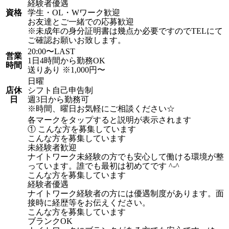
経験者優遇
資格
学生・OL・Wワーク歓迎
お友達とご一緒での応募歓迎
※未成年の身分証明書は幾点か必要ですのでTELにて
ご確認お願いお致します。
20:00〜LAST
営業
1日4時間から勤務OK
時間
送りあり ※1,000円〜
日曜
店休
シフト自己申告制
日
週3日から勤務可
※時間、曜日お気軽にご相談ください☆
各マークをタップすると説明が表示されます
① こんな方を募集しています
こんな方を募集しています
未経験者歓迎
ナイトワーク未経験の方でも安心して働ける環境が整
っています。誰でも最初は初めてです ^-^
こんな方を募集しています
経験者優遇
ナイトワーク経験者の方には優遇制度があります。面
接時に経歴等をお伝えください。
こんな方を募集しています
ブランクOK