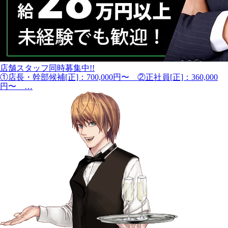
店舗スタッフ同時募集中!!
①店長・幹部候補[正]：700,000円〜 ②正社員[正]：360,000
円〜 …