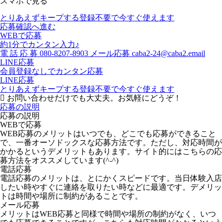
スマホで見る
とりあえずキープする
登録不要で今すぐ使えます
応募確認へ進む
WEBで応募
約1分でカンタン入力♪
電
話
応
募
080-8207-8903
メール応募
caba2-24@caba2.email
LINE応募
会員登録なしでカンタン応募
LINE応募
とりあえずキープする
登録不要で今すぐ使えます
お問い合わせだけでも大丈夫。お気軽にどうぞ！
応募の説明
応募の説明
WEBで応募
WEB応募のメリットはいつでも、どこでも応募ができること
で、一番オーソドックスな応募方法です。ただし、対応時間が
かかるというデメリットもあります。サイト的にはこちらの応
募方法をオススメしています(^-^)
電話応募
電話応募のメリットは、とにかくスピードです。当日体験入店
したい時やすぐに連絡を取りたい時などに最適です。デメリッ
トは時間や場所に制約があることです。
メール応募
メリットはWEB応募と同様で時間や場所の制約がなく、いつ