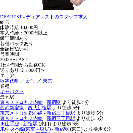
DEAREST - ディアレストのスタッフ求人
給与
体験時給
10,000円
本入時給：7000円以上
保証期間あり
各種バックあり
全額日払い可
営業時間
20:00〜LAST
1日4時間から勤務OK
送りあり ※1,000円〜
エリア
歌舞伎町
／
新宿
／
東京
業種
キャバクラ
最寄駅
東京メトロ丸ノ内線
-
新宿駅
より徒歩
5分
西武新宿線
-
西武新宿駅
より徒歩
5分
東京メトロ副都心線
-
新宿三丁目駅
より徒歩
5分
東京メトロ丸ノ内線
-
新宿三丁目駅
より徒歩
5分
JR山手線
-
新宿駅
(東口)
より徒歩
6分
JR中央本線(東京～塩尻)
-
新宿駅
(東口)
より徒歩
6分