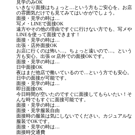
見学のみOK
いきなり面接はちょっと…という方もご安心を。お店
の雰囲気だけでも見てみてはいかがでしょう。
面接・見学の時は…
写メ・LINEで面接OK
遠方やその他の理由ですぐに行けない方でも、写メや
LINEを使って面接できます！
面接・見学の時は…
出張・店外面接OK
お店に行くのは怖い…。ちょっと遠いので…。という
方も安心。出張 or 店外での面接OKです。
面接・見学の時は…
日中面接OK
夜はまだ他店で働いているので…という方でも安心。
日中の面接が可能です。
面接・見学の時は…
即日面接OK
今日時間が空いたのですぐに面接してもらいたい！そ
んな時でもすぐに面接可能です。
面接・見学の時は…
面接・見学服装自由
面接時の服装は気にしないでください。カジュアルな
服装でOKです。
面接・見学の時は…
面接時交通費