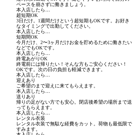
ペースを崩さずに働きましょう。
本入店したら…
超短期OK
3日だけ。1週間だけという超短期もOKです。お好き
なタイミングで出勤してください。
本入店したら…
短期間OK
今月だけ、2〜3ヶ月だけお金を貯めるために働きたい
などでもOKです。
本入店したら…
終電あがりOK
終電前には帰りたい！そんな方もご安心ください！
OKです。次の日の負担も軽減できます。
本入店したら…
迎えあり
ご希望のまで迎えに来てもらえます。
本入店したら…
送りあり
帰りの足がない方でも安心。閉店後希望の場所まで送
ってもらえます。
本入店したら…
レンタル衣装
レンタル衣装で無駄な経費をカット。荷物も最低限で
すみます。
本入店したら…