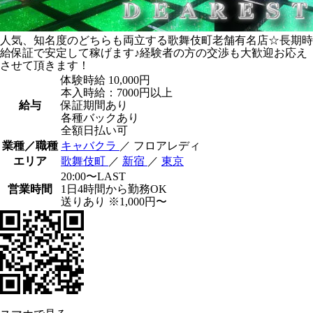
人気、知名度のどちらも両立する歌舞伎町老舗有名店☆長期時
給保証で安定して稼げます♪経験者の方の交渉も大歓迎お応え
させて頂きます！
体験時給
10,000円
本入時給：7000円以上
給与
保証期間あり
各種バックあり
全額日払い可
業種／職種
キャバクラ
／ フロアレディ
エリア
歌舞伎町
／
新宿
／
東京
20:00〜LAST
営業時間
1日4時間から勤務OK
送りあり ※1,000円〜