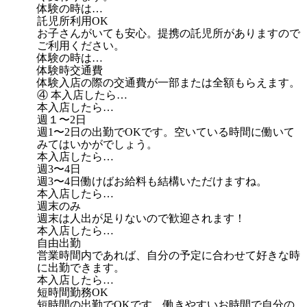
体験の時は…
託児所利用OK
お子さんがいても安心。提携の託児所がありますので
ご利用ください。
体験の時は…
体験時交通費
体験入店の際の交通費が一部または全額もらえます。
④ 本入店したら…
本入店したら…
週１〜2日
週1〜2日の出勤でOKです。空いている時間に働いて
みてはいかがでしょう。
本入店したら…
週3〜4日
週3〜4日働けばお給料も結構いただけますね。
本入店したら…
週末のみ
週末は人出が足りないので歓迎されます！
本入店したら…
自由出勤
営業時間内であれば、自分の予定に合わせて好きな時
に出勤できます。
本入店したら…
短時間勤務OK
短時間の出勤でOKです。働きやすいお時間で自分の