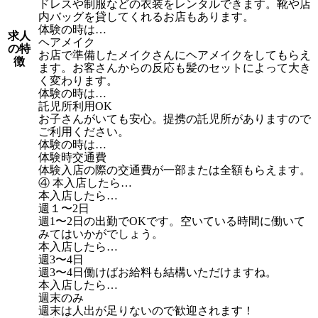
ドレスや制服などの衣装をレンタルできます。靴や店
内バッグを貸してくれるお店もあります。
体験の時は…
求人
ヘアメイク
の特
お店で準備したメイクさんにヘアメイクをしてもらえ
徴
ます。お客さんからの反応も髪のセットによって大き
く変わります。
体験の時は…
託児所利用OK
お子さんがいても安心。提携の託児所がありますので
ご利用ください。
体験の時は…
体験時交通費
体験入店の際の交通費が一部または全額もらえます。
④ 本入店したら…
本入店したら…
週１〜2日
週1〜2日の出勤でOKです。空いている時間に働いて
みてはいかがでしょう。
本入店したら…
週3〜4日
週3〜4日働けばお給料も結構いただけますね。
本入店したら…
週末のみ
週末は人出が足りないので歓迎されます！