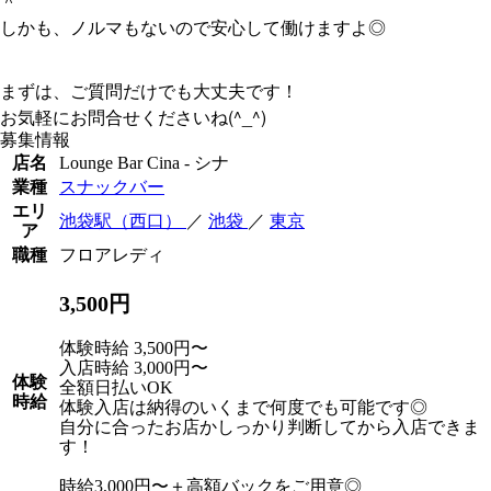
＾
しかも、ノルマもないので安心して働けますよ◎
まずは、ご質問だけでも大丈夫です！
(^_^)
お気軽にお問合せくださいね
募集情報
店名
Lounge Bar Cina - シナ
業種
スナックバー
エリ
池袋駅（西口）
／
池袋
／
東京
ア
職種
フロアレディ
3,500円
体験時給 3,500円〜
入店時給 3,000円〜
体験
全額日払いOK
時給
体験入店は納得のいくまで何度でも可能です◎
自分に合ったお店かしっかり判断してから入店できま
す！
時給3,000円〜＋高額バックをご用意◎