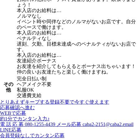
ょう！
本入店のお給料は…
ノルマなし
イベント時や同伴などのノルマがないお店です。自分
のペースで働けます。
本入店のお給料は…
ペナルティなし
遅刻、欠勤、目標未達成へのペナルティがないお店で
す。
本入店のお給料は…
友達紹介ボーナス
お友達を紹介してもらえるとボーナス出ちゃいます！
仲の良いお友達たちと楽しく働けますね。
完全日払い制
その
ヘアメイク不要
他
私服OK
交通費支給
とりあえずキープする
登録不要で今すぐ使えます
応募確認へ進む
WEBで応募
約1分でカンタン入力♪
電
話
応
募
080-1255-4439
メール応募
caba2-2151@caba2.email
LINE応募
会員登録なしでカンタン応募