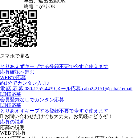
早出、遅出出勤OK
終電上がりOK
スマホで見る
とりあえずキープする
登録不要で今すぐ使えます
応募確認へ進む
WEBで応募
約1分でカンタン入力♪
電
話
応
募
080-1255-4439
メール応募
caba2-2151@caba2.email
LINE応募
会員登録なしでカンタン応募
LINE応募
とりあえずキープする
登録不要で今すぐ使えます
お問い合わせだけでも大丈夫。お気軽にどうぞ！
応募の説明
応募の説明
WEBで応募