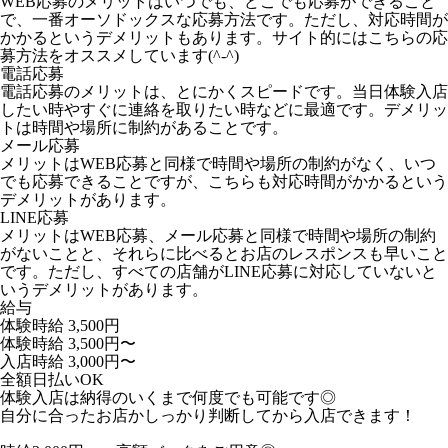
WEB応募のメリットはいつでも、どこでも応募ができること
で、一番オーソドックスな応募方法です。ただし、対応時間が
かかるというデメリットもあります。サイト的にはこちらの応
募方法をオススメしています(^-^)
電話応募
電話応募のメリットは、とにかくスピードです。当日体験入店
したい時やすぐに連絡を取りたい時などに最適です。デメリッ
トは時間や場所に制約があることです。
メール応募
メリットはWEB応募と同様で時間や場所の制約がなく、いつ
でも応募できることですが、こちらも対応時間がかかるという
デメリットがあります。
LINE応募
メリットはWEB応募、メール応募と同様で時間や場所の制約
がないことと、それらに比べるとお店のレスポンスも早いこと
です。ただし、すべての店舗がLINE応募に対応していないと
いうデメリットがあります。
給与
体験時給
3,500円
体験時給 3,500円〜
入店時給 3,000円〜
全額日払いOK
体験入店は納得のいくまで何度でも可能です◎
自分に合ったお店かしっかり判断してから入店できます！