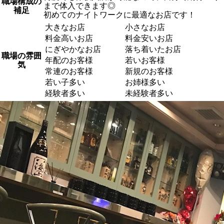
職場構成の
まで体入できます◎
補足
初めてのナイトワークに最適なお店です！
大きなお店
小さなお店
料金高いお店
料金安いお店
にぎやかなお店
落ち着いたお店
職場の雰囲
年配のお客様
若いお客様
気
常連のお客様
新規のお客様
若い子多い
お姉様多い
経験者多い
未経験者多い