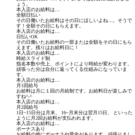
ょう。
本入店のお給料は…
全額日払い
その日働いたお給料はその日にほしいよね…。そうで
す！全額その日にもらえます。
本入店のお給料は…
日払いOK
その日働いたお給料の一部または全額をその日にもら
えます。残りはお給料日に！
本入店のお給料は…
時給スライド制
指名本数や売上、ポイントにより時給が変わります。
頑張った分は自分に返ってくる仕組みになっていま
す。
本入店のお給料は…
月1回給与
お給料は月に１回の月給制です。お給料日が楽しみで
すね^-^
本入店のお給料は…
月2回給与
1日~15日分は月末、 16~月末分は翌月15日、 といった
ように月2回お給料が支払われます。
本入店のお給料は…
ボーナスあり
お給料の他にボーナスや賞金があります。頑張りまし