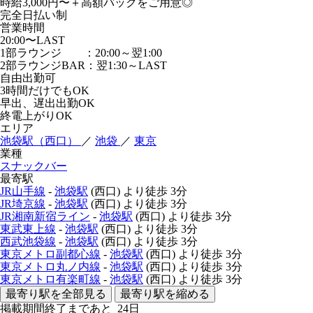
時給3,000円〜＋高額バックをご用意◎
完全日払い制
営業時間
20:00〜LAST
1部ラウンジ ：20:00～翌1:00
2部ラウンジBAR：翌1:30～LAST
自由出勤可
3時間だけでもOK
早出、遅出出勤OK
終電上がりOK
エリア
池袋駅（西口）
／
池袋
／
東京
業種
スナックバー
最寄駅
JR山手線
-
池袋駅
(西口)
より徒歩
3分
JR埼京線
-
池袋駅
(西口)
より徒歩
3分
JR湘南新宿ライン
-
池袋駅
(西口)
より徒歩
3分
東武東上線
-
池袋駅
(西口)
より徒歩
3分
西武池袋線
-
池袋駅
(西口)
より徒歩
3分
東京メトロ副都心線
-
池袋駅
(西口)
より徒歩
3分
東京メトロ丸ノ内線
-
池袋駅
(西口)
より徒歩
3分
東京メトロ有楽町線
-
池袋駅
(西口)
より徒歩
3分
最寄り駅を全部見る
最寄り駅を縮める
掲載期間終了まであと
24
日