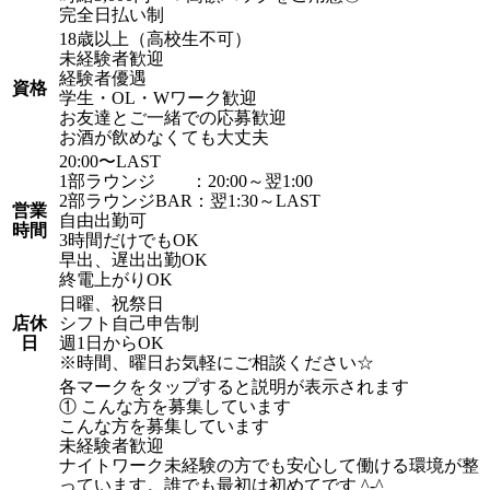
完全日払い制
18歳以上（高校生不可）
未経験者歓迎
経験者優遇
資格
学生・OL・Wワーク歓迎
お友達とご一緒での応募歓迎
お酒が飲めなくても大丈夫
20:00〜LAST
1部ラウンジ ：20:00～翌1:00
2部ラウンジBAR：翌1:30～LAST
営業
自由出勤可
時間
3時間だけでもOK
早出、遅出出勤OK
終電上がりOK
日曜、祝祭日
店休
シフト自己申告制
日
週1日からOK
※時間、曜日お気軽にご相談ください☆
各マークをタップすると説明が表示されます
① こんな方を募集しています
こんな方を募集しています
未経験者歓迎
ナイトワーク未経験の方でも安心して働ける環境が整
っています。誰でも最初は初めてです ^-^