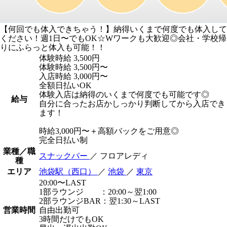
【何回でも体入できちゃう！】納得いくまで何度でも体入して
ください！週1日〜でもOK☆Wワークも大歓迎◎会社・学校帰
りにふらっと体入も可能！！
体験時給
3,500円
体験時給 3,500円〜
入店時給 3,000円〜
全額日払いOK
体験入店は納得のいくまで何度でも可能です◎
給与
自分に合ったお店かしっかり判断してから入店でき
ます！
時給3,000円〜＋高額バックをご用意◎
完全日払い制
業種／職
スナックバー
／ フロアレディ
種
エリア
池袋駅（西口）
／
池袋
／
東京
20:00〜LAST
1部ラウンジ ：20:00～翌1:00
2部ラウンジBAR：翌1:30～LAST
営業時間
自由出勤可
3時間だけでもOK