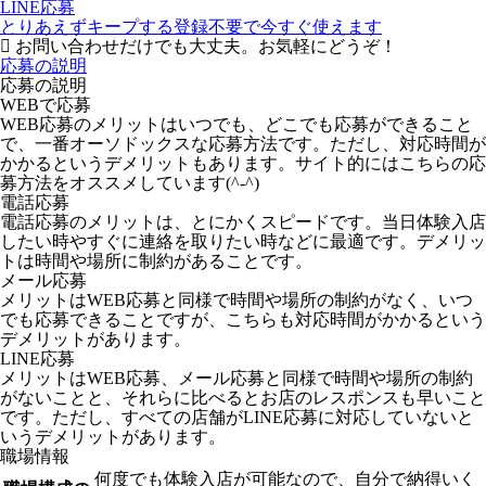
LINE応募
とりあえずキープする
登録不要で今すぐ使えます
お問い合わせだけでも大丈夫。お気軽にどうぞ！
応募の説明
応募の説明
WEBで応募
WEB応募のメリットはいつでも、どこでも応募ができること
で、一番オーソドックスな応募方法です。ただし、対応時間が
かかるというデメリットもあります。サイト的にはこちらの応
募方法をオススメしています(^-^)
電話応募
電話応募のメリットは、とにかくスピードです。当日体験入店
したい時やすぐに連絡を取りたい時などに最適です。デメリッ
トは時間や場所に制約があることです。
メール応募
メリットはWEB応募と同様で時間や場所の制約がなく、いつ
でも応募できることですが、こちらも対応時間がかかるという
デメリットがあります。
LINE応募
メリットはWEB応募、メール応募と同様で時間や場所の制約
がないことと、それらに比べるとお店のレスポンスも早いこと
です。ただし、すべての店舗がLINE応募に対応していないと
いうデメリットがあります。
職場情報
何度でも体験入店が可能なので、自分で納得いく