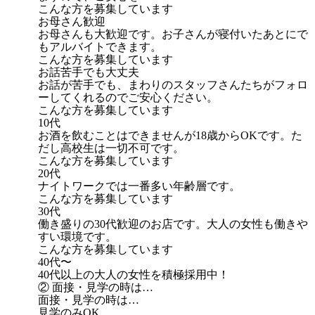
こんな方を募集しています
お母さん歓迎
お母さんも大歓迎です。お子さんが寝付いたあとにで
もアルバイトできます。
こんな方を募集しています
お話苦手でも大丈夫
お話が苦手でも、まわりのスタッフさんたちがフォロ
ーしてくれるのでご安心ください。
こんな方を募集しています
10代
お酒を飲むことはできませんが18歳からOKです。た
だし高校生は一切不可です。
こんな方を募集しています
20代
ナイトワークでは一番多い年齢層です。
こんな方を募集しています
30代
働き盛りの30代歓迎のお店です。大人の女性も働きや
すい環境です。
こんな方を募集しています
40代〜
40代以上の大人の女性を積極採用中！
② 面接・見学の時は…
面接・見学の時は…
見学のみOK