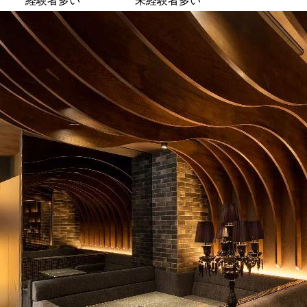
経験者多い
未経験者多い