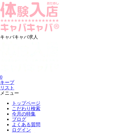
キャバキャバ求人
0
キープ
リスト
メニュー
トップページ
こだわり検索
今月の特集
ブログ
よくある質問
ログイン