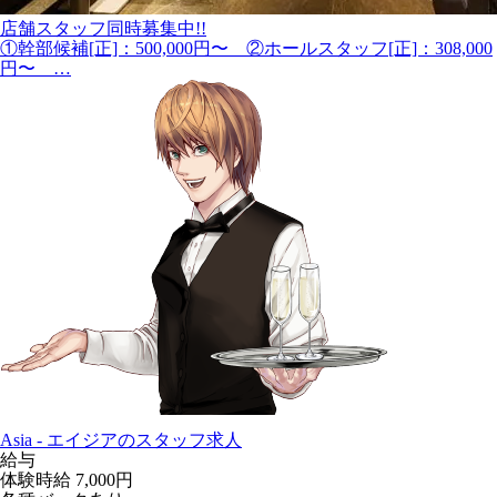
店舗スタッフ同時募集中!!
①幹部候補[正]：500,000円〜 ②ホールスタッフ[正]：308,000
円〜 …
Asia - エイジアのスタッフ求人
給与
体験時給
7,000円