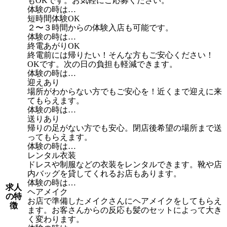
もOKです。お気軽にご応募ください。
体験の時は…
短時間体験OK
２〜３時間からの体験入店も可能です。
体験の時は…
終電あがりOK
終電前には帰りたい！そんな方もご安心ください！
OKです。次の日の負担も軽減できます。
体験の時は…
迎えあり
場所がわからない方でもご安心を！近くまで迎えに来
てもらえます。
体験の時は…
送りあり
帰りの足がない方でも安心。閉店後希望の場所まで送
ってもらえます。
体験の時は…
レンタル衣装
ドレスや制服などの衣装をレンタルできます。靴や店
内バッグを貸してくれるお店もあります。
体験の時は…
求人
ヘアメイク
の特
お店で準備したメイクさんにヘアメイクをしてもらえ
徴
ます。お客さんからの反応も髪のセットによって大き
く変わります。