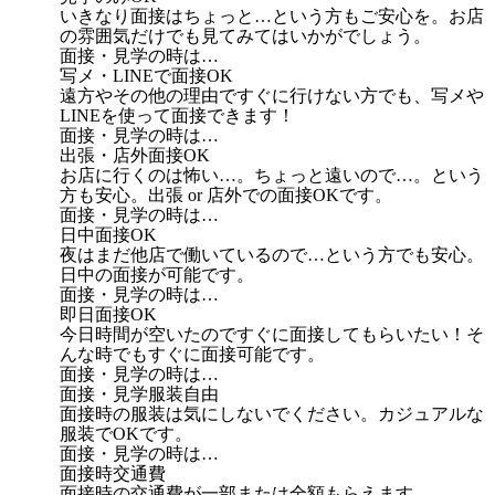
いきなり面接はちょっと…という方もご安心を。お店
の雰囲気だけでも見てみてはいかがでしょう。
面接・見学の時は…
写メ・LINEで面接OK
遠方やその他の理由ですぐに行けない方でも、写メや
LINEを使って面接できます！
面接・見学の時は…
出張・店外面接OK
お店に行くのは怖い…。ちょっと遠いので…。という
方も安心。出張 or 店外での面接OKです。
面接・見学の時は…
日中面接OK
夜はまだ他店で働いているので…という方でも安心。
日中の面接が可能です。
面接・見学の時は…
即日面接OK
今日時間が空いたのですぐに面接してもらいたい！そ
んな時でもすぐに面接可能です。
面接・見学の時は…
面接・見学服装自由
面接時の服装は気にしないでください。カジュアルな
服装でOKです。
面接・見学の時は…
面接時交通費
面接時の交通費が一部または全額もらえます。