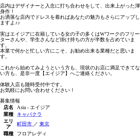
店内はデザイナーと入念に打ち合わせをして、出来上がった渾
身作！
お洒落な店内でドレスを着ればあなたの魅力もさらにアップし
ますよ♪♪
実はエイジアに在籍している女の子の多くはWワークのフリー
ターさんや、学生さんなど掛け持ちの方が半数を占めていま
す。
本業で何かと忙しい方にこそ、お勧め出来る業種だと思いま
す。
これから始めてみようという方も、現状のお店に満足できてな
い方も、
是非一度【エイジア】へご連絡ください。
体験入店も随時受付中です。
お気軽にお問い合わせください！
募集情報
店名
Asia - エイジア
業種
キャバクラ
エリ
町田市
／
東京
ア
職種
フロアレディ