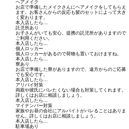
ヘアメイク
お店で準備したメイクさんにヘアメイクをしてもらえ
ます。お客さんからの反応も髪のセットによって大き
く変わります。
本入店したら…
託児所あり
お子さんがいても安心。提携の託児所がありますので
ご利用ください。
本入店したら…
個人ロッカー
個人ロッカーがあるので荷物も置いておけますね。
本入店したら…
寮あり
お店で準備した寮がありますので、遠方からのご応募
でも安心です。
本入店したら…
アリバイ対策
両親や彼氏にバレたくない場合も対策してくれます。
詳しくはお店に相談しましょう。
本入店したら…
マイナンバー対策
家族やお昼の会社にアルバイトがバレることはありま
せん。詳しくはお店に相談しましょう。
本入店したら…
駐車場あり