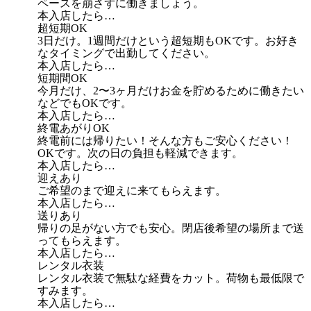
ペースを崩さずに働きましょう。
本入店したら…
超短期OK
3日だけ。1週間だけという超短期もOKです。お好き
なタイミングで出勤してください。
本入店したら…
短期間OK
今月だけ、2〜3ヶ月だけお金を貯めるために働きたい
などでもOKです。
本入店したら…
終電あがりOK
終電前には帰りたい！そんな方もご安心ください！
OKです。次の日の負担も軽減できます。
本入店したら…
迎えあり
ご希望のまで迎えに来てもらえます。
本入店したら…
送りあり
帰りの足がない方でも安心。閉店後希望の場所まで送
ってもらえます。
本入店したら…
レンタル衣装
レンタル衣装で無駄な経費をカット。荷物も最低限で
すみます。
本入店したら…