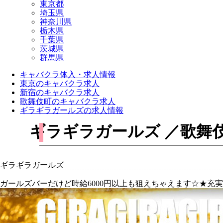
東京都
埼玉県
神奈川県
栃木県
千葉県
茨城県
群馬県
キャバクラ体入・求人情報
東京のキャバクラ求人
新宿のキャバクラ求人
歌舞伎町のキャバクラ求人
ギラギラガールズの求人情報
ギラギラガールズ ／歌舞
ギラギラガールズ
ガールズバーだけど時給6000円以上も狙えちゃえます☆★充