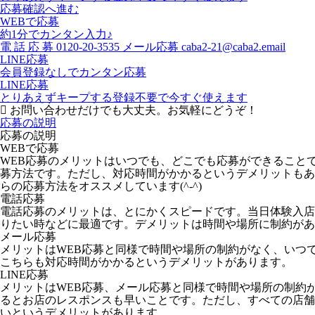
応募確認へ進む
WEBで応募
約1分でカンタン入力♪
電
話
応
募
0120-20-3535
メール応募
caba2-21@caba2.email
LINE応募
会員登録なしでカンタン応募
LINE応募
とりあえずキープする
登録不要で今すぐ使えます
お問い合わせだけでも大丈夫。お気軽にどうぞ！
応募の説明
応募の説明
WEBで応募
WEB応募のメリットはいつでも、どこでも応募ができること
募方法です。ただし、対応時間がかかるというデメリットもあ
らの応募方法をオススメしています(^-^)
電話応募
電話応募のメリットは、とにかくスピードです。当日体験入店
りたい時などに最適です。デメリットは時間や場所に制約があ
メール応募
メリットはWEB応募と同様で時間や場所の制約がなく、いつ
こちらも対応時間がかかるというデメリットがあります。
LINE応募
メリットはWEB応募、メール応募と同様で時間や場所の制約
るとお店のレスポンスも早いことです。ただし、すべての店舗が
いというデメリットがあります。