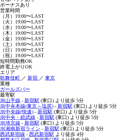
ボーナスあり
営業時間
（月）19:00〜LAST
（火）19:00〜LAST
（水）19:00〜LAST
（木）19:00〜LAST
（金）19:00〜LAST
（土）19:00〜LAST
（日）19:00〜LAST
（祝）19:00〜LAST
短時間勤務OK
終電上がりOK
エリア
歌舞伎町
／
新宿
／
東京
業種
ガールズバー
最寄駅
JR山手線
-
新宿駅
(東口)
より徒歩
5分
JR中央本線(東京～塩尻)
-
新宿駅
(東口)
より徒歩
5分
JR中央線(快速)
-
新宿駅
(東口)
より徒歩
5分
JR中央・総武線
-
新宿駅
(東口)
より徒歩
5分
JR埼京線
-
新宿駅
(東口)
より徒歩
5分
JR湘南新宿ライン
-
新宿駅
(東口)
より徒歩
5分
西武新宿線
-
西武新宿駅
より徒歩
4分
都営大江戸線
-
新宿西口駅
より徒歩
5分