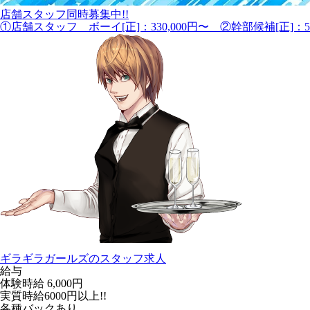
店舗スタッフ同時募集中!!
①店舗スタッフ ボーイ[正]：330,000円〜 ②幹部候補[正]：50
ギラギラガールズのスタッフ求人
給与
体験時給
6,000円
実質時給6000円以上!!
各種バックあり