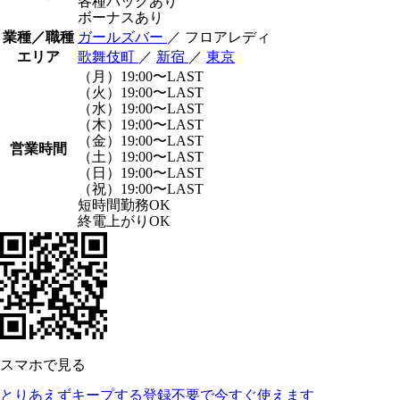
各種バックあり
ボーナスあり
業種／職種
ガールズバー
／ フロアレディ
エリア
歌舞伎町
／
新宿
／
東京
（月）19:00〜LAST
（火）19:00〜LAST
（水）19:00〜LAST
（木）19:00〜LAST
（金）19:00〜LAST
営業時間
（土）19:00〜LAST
（日）19:00〜LAST
（祝）19:00〜LAST
短時間勤務OK
終電上がりOK
スマホで見る
とりあえずキープする
登録不要で今すぐ使えます