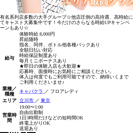
有名系列店多数の大手グループ☆他店圧倒の高待遇、高時給に
てキャスト大募集中です！今だけのさらなる時給UPキャンペ
ーンもあり☆
体験時給
8,000円
昇給随時
指名、同伴、ボトル他各種バックあり
全額日払い対応
時給保証制度あり
給与
毎月ミニボーナスあり
★即日の体験入店も大歓迎★
応募時、面接時にお気軽にご相談ください。
体入は何度でもご利用可能ですので、納得いくまで
ご利用くださいませ♪
業種／
キャバクラ
／ フロアレディ
職種
エリア
立川市
／
東京
19:00〜1:00
自由出勤制
営業時
1日3時間だけなどの短時間OK
間
終電上がりOK
送迎あり