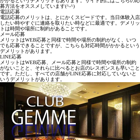
かかるというデメリットもあります。サイト的にはこちらの応
募方法をオススメしています(^-^)
電話応募
電話応募のメリットは、とにかくスピードです。当日体験入店
したい時やすぐに連絡を取りたい時などに最適です。デメリッ
トは時間や場所に制約があることです。
メール応募
メリットはWEB応募と同様で時間や場所の制約がなく、いつ
でも応募できることですが、こちらも対応時間がかかるという
デメリットがあります。
LINE応募
メリットはWEB応募、メール応募と同様で時間や場所の制約
がないことと、それらに比べるとお店のレスポンスも早いこと
です。ただし、すべての店舗がLINE応募に対応していないと
いうデメリットがあります。