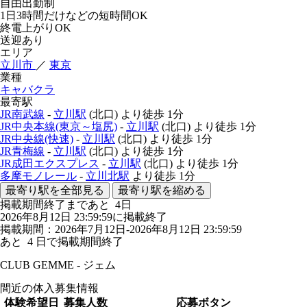
自由出勤制
1日3時間だけなどの短時間OK
終電上がりOK
送迎あり
エリア
立川市
／
東京
業種
キャバクラ
最寄駅
JR南武線
-
立川駅
(北口)
より徒歩
1分
JR中央本線(東京～塩尻)
-
立川駅
(北口)
より徒歩
1分
JR中央線(快速)
-
立川駅
(北口)
より徒歩
1分
JR青梅線
-
立川駅
(北口)
より徒歩
1分
JR成田エクスプレス
-
立川駅
(北口)
より徒歩
1分
多摩モノレール
-
立川北駅
より徒歩
1分
最寄り駅を全部見る
最寄り駅を縮める
掲載期間終了まであと
4
日
2026年8月12日 23:59:59に掲載終了
掲載期間：2026年7月12日-2026年8月12日 23:59:59
あと
4
日で掲載期間終了
CLUB GEMME - ジェム
間近の体入募集情報
体験希望日
募集人数
応募ボタン