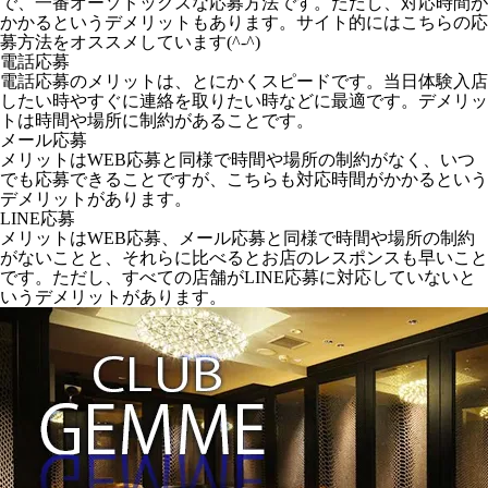
で、一番オーソドックスな応募方法です。ただし、対応時間が
かかるというデメリットもあります。サイト的にはこちらの応
募方法をオススメしています(^-^)
電話応募
電話応募のメリットは、とにかくスピードです。当日体験入店
したい時やすぐに連絡を取りたい時などに最適です。デメリッ
トは時間や場所に制約があることです。
メール応募
メリットはWEB応募と同様で時間や場所の制約がなく、いつ
でも応募できることですが、こちらも対応時間がかかるという
デメリットがあります。
LINE応募
メリットはWEB応募、メール応募と同様で時間や場所の制約
がないことと、それらに比べるとお店のレスポンスも早いこと
です。ただし、すべての店舗がLINE応募に対応していないと
いうデメリットがあります。