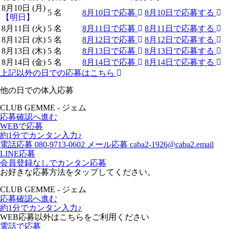
8月10日 (月)
5
名
8月10日で応募
8月10日で応募する
【明日】
8月11日 (火)
5
名
8月11日で応募
8月11日で応募する
8月12日 (水)
5
名
8月12日で応募
8月12日で応募する
8月13日 (木)
5
名
8月13日で応募
8月13日で応募する
8月14日 (金)
5
名
8月14日で応募
8月14日で応募する
上記以外の日での応募はこちら
他の日での体入応募
CLUB GEMME - ジェム
応募確認へ進む
WEBで応募
約1分でカンタン入力♪
電話応募
080-9713-0602
メール応募
caba2-1926@caba2.email
LINE応募
会員登録なしでカンタン応募
お好きな応募方法をタップしてください。
CLUB GEMME - ジェム
応募確認へ進む
約1分でカンタン入力♪
WEB応募以外はこちらをご利用ください
電話で応募