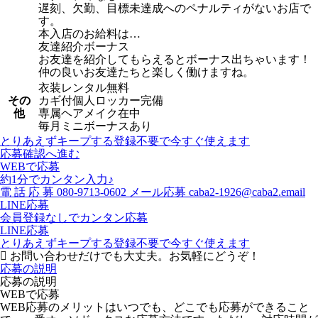
遅刻、欠勤、目標未達成へのペナルティがないお店で
す。
本入店のお給料は…
友達紹介ボーナス
お友達を紹介してもらえるとボーナス出ちゃいます！
仲の良いお友達たちと楽しく働けますね。
衣装レンタル無料
その
カギ付個人ロッカー完備
他
専属ヘアメイク在中
毎月ミニボーナスあり
とりあえずキープする
登録不要で今すぐ使えます
応募確認へ進む
WEBで応募
約1分でカンタン入力♪
電
話
応
募
080-9713-0602
メール応募
caba2-1926@caba2.email
LINE応募
会員登録なしでカンタン応募
LINE応募
とりあえずキープする
登録不要で今すぐ使えます
お問い合わせだけでも大丈夫。お気軽にどうぞ！
応募の説明
応募の説明
WEBで応募
WEB応募のメリットはいつでも、どこでも応募ができること