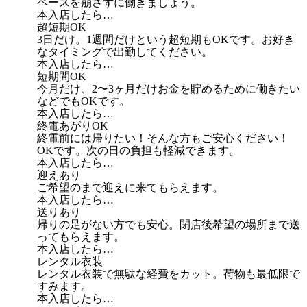
ペースを崩さずに働きましょう。
本入店したら…
超短期OK
3日だけ。1週間だけという超短期もOKです。お好き
なタイミングで出勤してください。
本入店したら…
短期間OK
今月だけ、2〜3ヶ月だけお金を貯めるために働きたい
などでもOKです。
本入店したら…
終電あがりOK
終電前には帰りたい！そんな方もご安心ください！
OKです。次の日の負担も軽減できます。
本入店したら…
迎えあり
ご希望のまで迎えに来てもらえます。
本入店したら…
送りあり
帰りの足がない方でも安心。閉店後希望の場所まで送
ってもらえます。
本入店したら…
レンタル衣装
レンタル衣装で無駄な経費をカット。荷物も最低限で
すみます。
本入店したら…