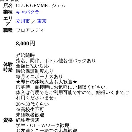
店名
CLUB GEMME - ジェム
業種
キャバクラ
エリ
立川市
／
東京
ア
職種
フロアレディ
8,000円
昇給随時
指名、同伴、ボトル他各種バックあり
体験
全額日払い対応
時給
時給保証制度あり
毎月ミニボーナスあり
★即日の体験入店も大歓迎★
応募時、面接時にお気軽にご相談ください。
体入は何度でもご利用可能ですので、納得いくまでご
利用くださいませ♪
20〜30代くらい
※高校生不可
未経験者歓迎
資格
経験者優遇
学生・OL・Wワーク歓迎
お友達とご一緒での応募歓迎