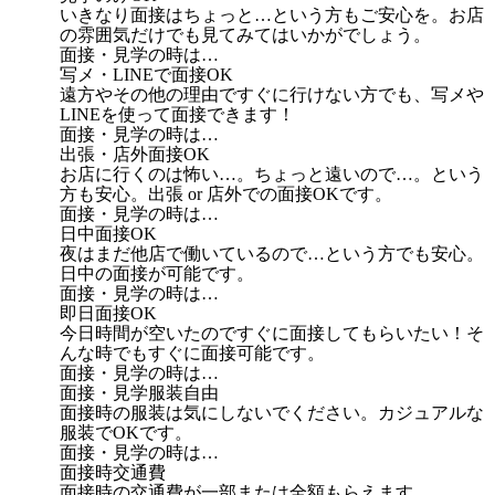
いきなり面接はちょっと…という方もご安心を。お店
の雰囲気だけでも見てみてはいかがでしょう。
面接・見学の時は…
写メ・LINEで面接OK
遠方やその他の理由ですぐに行けない方でも、写メや
LINEを使って面接できます！
面接・見学の時は…
出張・店外面接OK
お店に行くのは怖い…。ちょっと遠いので…。という
方も安心。出張 or 店外での面接OKです。
面接・見学の時は…
日中面接OK
夜はまだ他店で働いているので…という方でも安心。
日中の面接が可能です。
面接・見学の時は…
即日面接OK
今日時間が空いたのですぐに面接してもらいたい！そ
んな時でもすぐに面接可能です。
面接・見学の時は…
面接・見学服装自由
面接時の服装は気にしないでください。カジュアルな
服装でOKです。
面接・見学の時は…
面接時交通費
面接時の交通費が一部または全額もらえます。