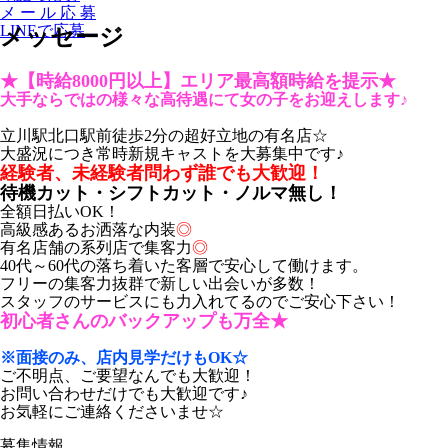
メ
ー
ル
応
募
LINEで応募
メッセージ
★【時給8000円以上】エリア最高額時給を提示★
大手ならではの様々な高待遇にて女の子をお迎えします♪
立川駅北口駅前徒歩2分の超好立地の有名店☆
大盛況につき常時新規キャストを大募集中です♪
経験者、未経験者問わず誰でも大歓迎！
待機カット・シフトカット・ノルマ無し！
全額日払いOK！
高級感あるお洒落な内装
◎
有名店舗の系列店で集客力
◎
40代～60代の落ち着いた客層で安心して働けます。
フリーの集客力抜群で新しい出会いが多数！
スタッフのサービスにも力入れてるのでご安心下さい！
初心者さんのバックアップも万全★
※面接のみ、店内見学だけもOK☆
ご不明点、ご要望なんでも大歓迎！
お問い合わせだけでも大歓迎です♪
お気軽にご連絡くださいませ☆
募集情報