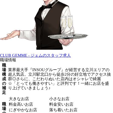
CLUB GEMME - ジェムのスタッフ求人
職場情報
職
場
業界最大手『INSOUグループ』が経営する立川エリアの
構
超人気店。立川駅北口から徒歩2分の好立地でアクセス抜
成
群◎さらに、こだわりぬいた店内はオシャレで綺麗
の
☆「とっても働きやすい」と評判です！一緒にお店を盛
補
り上げていきましょう♪
足
大きなお店
小さなお店
職
料金高いお店
料金安いお店
場
にぎやかなお店
落ち着いたお店