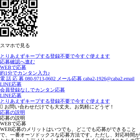
スマホで見る
とりあえずキープする
登録不要で今すぐ使えます
応募確認へ進む
WEBで応募
約1分でカンタン入力♪
電
話
応
募
080-9713-0602
メール応募
caba2-1926@caba2.email
LINE応募
会員登録なしでカンタン応募
LINE応募
とりあえずキープする
登録不要で今すぐ使えます
お問い合わせだけでも大丈夫。お気軽にどうぞ！
応募の説明
応募の説明
WEBで応募
WEB応募のメリットはいつでも、どこでも応募ができること
で、一番オーソドックスな応募方法です。ただし、対応時間が