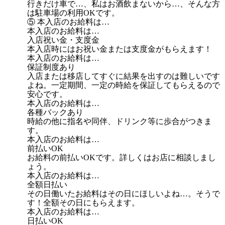
行きだけ車で…、私はお酒飲まないから…、そんな方
は駐車場の利用OKです。
⑤ 本入店のお給料は…
本入店のお給料は…
入店祝い金・支度金
本入店時にはお祝い金または支度金がもらえます！
本入店のお給料は…
保証制度あり
入店または移店してすぐに結果を出すのは難しいです
よね。一定期間、一定の時給を保証してもらえるので
安心です。
本入店のお給料は…
各種バックあり
時給の他に指名や同伴、ドリンク等に歩合がつきま
す。
本入店のお給料は…
前払いOK
お給料の前払いOKです。詳しくはお店に相談しまし
ょう。
本入店のお給料は…
全額日払い
その日働いたお給料はその日にほしいよね…。そうで
す！全額その日にもらえます。
本入店のお給料は…
日払いOK