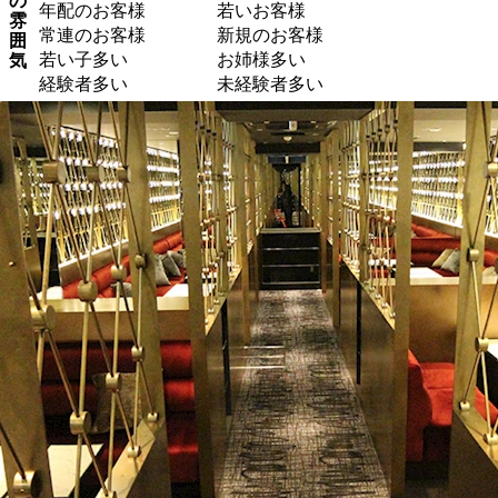
の
年配のお客様
若いお客様
雰
常連のお客様
新規のお客様
囲
若い子多い
お姉様多い
気
経験者多い
未経験者多い