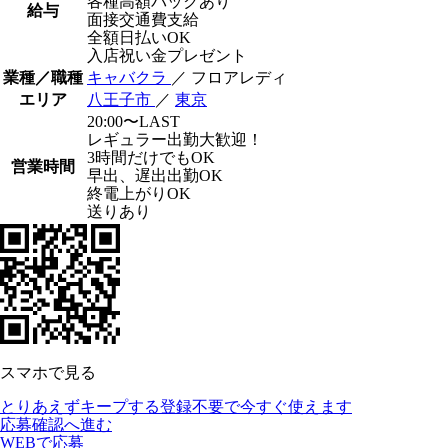
各種高額バックあり
給与
面接交通費支給
全額日払いOK
入店祝い金プレゼント
業種／職種
キャバクラ
／ フロアレディ
エリア
八王子市
／
東京
20:00〜LAST
レギュラー出勤大歓迎！
3時間だけでもOK
営業時間
早出、遅出出勤OK
終電上がりOK
送りあり
スマホで見る
とりあえずキープする
登録不要で今すぐ使えます
応募確認へ進む
WEBで応募