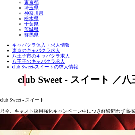
東京都
埼玉県
神奈川県
栃木県
千葉県
茨城県
群馬県
キャバクラ体入・求人情報
東京のキャバクラ求人
八王子市のキャバクラ求人
八王子のキャバクラ求人
club Sweet-スイートの求人情報
club Sweet - スイ
club Sweet - スイート
只今、キャスト採用強化キャンペーン中につき経験問わず高採