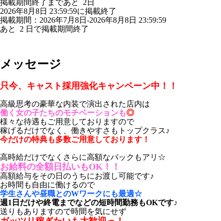
掲載期間終了まであと
2
日
2026年8月8日 23:59:59に掲載終了
掲載期間：2026年7月8日-2026年8月8日 23:59:59
あと
2
日で掲載期間終了
メッセージ
只今、キャスト採用強化キャンペーン中！！
高級思考の豪華な内装で演出された店内は
働く女の子たちのモチベーションも
◎
様々な待遇もご用意しておりますので
稼げるだけでなく、働きやすさもトップクラス♪
今だけの特典も多数ご用意しております！
高時給だけでなくさらに高額なバックもアリ☆
お給料の全額日払いもOK！！
高額給与をその日のうちにお渡し可能です♪
お時間も自由に働けるので
学生さんや昼職とのWワークにも最適☆
週1日だけや終電までなどの短時間勤務もOKです♪
送りもありますので時間を気にせず
ガッツリ稼ぎたいも大歓迎っ！