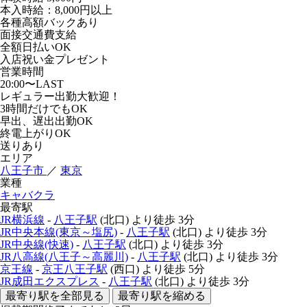
本入時給：8,000円以上
各種高額バックあり
面接交通費支給
全額日払いOK
入店祝い金プレゼント
営業時間
20:00〜LAST
レギュラー出勤大歓迎！
3時間だけでもOK
早出、遅出出勤OK
終電上がりOK
送りあり
エリア
八王子市
／
東京
業種
キャバクラ
最寄駅
JR横浜線
-
八王子駅
(北口)
より徒歩
3分
JR中央本線(東京～塩尻)
-
八王子駅
(北口)
より徒歩
3分
JR中央線(快速)
-
八王子駅
(北口)
より徒歩
3分
JR八高線(八王子～高麗川)
-
八王子駅
(北口)
より徒歩
3分
京王線
-
京王八王子駅
(西口)
より徒歩
5分
JR成田エクスプレス
-
八王子駅
(北口)
より徒歩
3分
最寄り駅を全部見る
最寄り駅を縮める