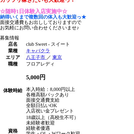
☆随時1日体験入店実施中☆
納得いくまで複数回の体入も大歓迎っ★
面接交通費もお出ししておりますので
お気軽にお問い合わせくださいませ♪
募集情報
店名
club Sweet - スイート
業種
キャバクラ
エリア
八王子市
／
東京
職種
フロアレディ
5,000円
本入時給：8,000円以上
体験時給
各種高額バックあり
面接交通費支給
全額日払いOK
入店祝い金プレゼント
18歳以上（高校生不可）
未経験者歓迎
経験者優遇
資格
学生・OL・Wワーク歓迎