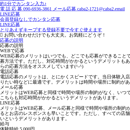
約1分でカンタン入力♪
電
話
応
募
090-6936-3861
メール応募
caba2-1721@caba2.email
LINE応募
会員登録なしでカンタン応募
LINE応募
とりあえずキープする
登録不要で今すぐ使えます
お問い合わせだけでも大丈夫。お気軽にどうぞ！
応募の説明
応募の説明
WEBで応募
WEB応募のメリットはいつでも、どこでも応募ができること
募方法です。ただし、対応時間がかかるというデメリットもあ
らの応募方法をオススメしています(^-^)
電話応募
電話応募のメリットは、とにかくスピードです。当日体験入店
りたい時などに最適です。デメリットは時間や場所に制約があ
メール応募
メリットはWEB応募と同様で時間や場所の制約がなく、いつ
こちらも対応時間がかかるというデメリットがあります。
LINE応募
メリットはWEB応募、メール応募と同様で時間や場所の制約
るとお店のレスポンスも早いことです。ただし、すべての店舗が
いというデメリットがあります。
給与
体験時給
5,000円