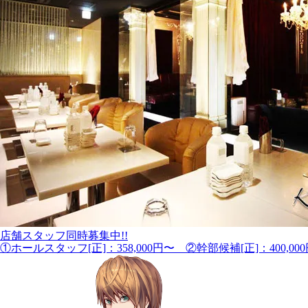
店舗スタッフ同時募集中!!
①ホールスタッフ[正]：358,000円〜 ②幹部候補[正]：400,00