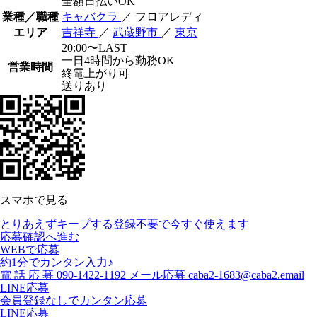
全額日払いOK
業種／職種
キャバクラ
／ フロアレディ
エリア
吉祥寺
／
武蔵野市
／
東京
20:00〜LAST
一日4時間から勤務OK
営業時間
終電上がり可
送りあり
スマホで見る
とりあえずキープする
登録不要で今すぐ使えます
応募確認へ進む
WEBで応募
約1分でカンタン入力♪
電
話
応
募
090-1422-1192
メール応募
caba2-1683@caba2.email
LINE応募
会員登録なしでカンタン応募
LINE応募