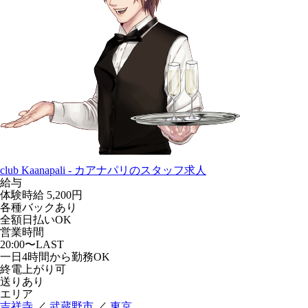
club Kaanapali - カアナパリのスタッフ求人
給与
体験時給
5,200円
各種バックあり
全額日払いOK
営業時間
20:00〜LAST
一日4時間から勤務OK
終電上がり可
送りあり
エリア
吉祥寺
／
武蔵野市
／
東京