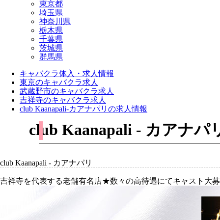
東京都
埼玉県
神奈川県
栃木県
千葉県
茨城県
群馬県
キャバクラ体入・求人情報
東京のキャバクラ求人
武蔵野市のキャバクラ求人
吉祥寺のキャバクラ求人
club Kaanapali-カアナパリの求人情報
club Kaanapali 
club Kaanapali - カアナパリ
吉祥寺を代表する老舗有名店★数々の高待遇にてキャスト大募