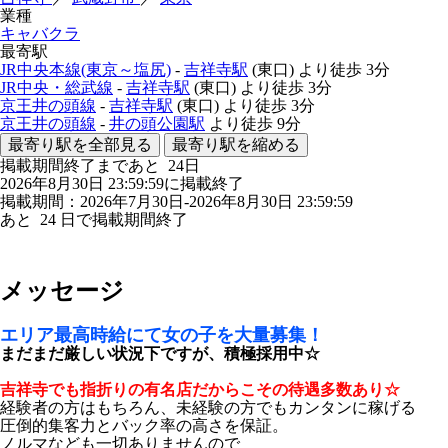
業種
キャバクラ
最寄駅
JR中央本線(東京～塩尻)
-
吉祥寺駅
(東口)
より徒歩
3分
JR中央・総武線
-
吉祥寺駅
(東口)
より徒歩
3分
京王井の頭線
-
吉祥寺駅
(東口)
より徒歩
3分
京王井の頭線
-
井の頭公園駅
より徒歩
9分
最寄り駅を全部見る
最寄り駅を縮める
掲載期間終了まであと
24
日
2026年8月30日 23:59:59に掲載終了
掲載期間：2026年7月30日-2026年8月30日 23:59:59
あと
24
日で掲載期間終了
メッセージ
エリア最高時給にて女の子を大量募集！
まだまだ厳しい状況下ですが、積極採用中☆
吉祥寺でも指折りの有名店だからこその待遇多数あり☆
経験者の方はもちろん、未経験の方でもカンタンに稼げる
圧倒的集客力とバック率の高さを保証。
ノルマなども一切ありませんので