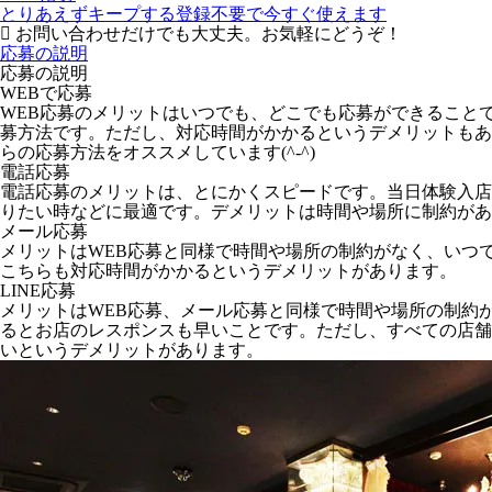
とりあえずキープする
登録不要で今すぐ使えます
お問い合わせだけでも大丈夫。お気軽にどうぞ！
応募の説明
応募の説明
WEBで応募
WEB応募のメリットはいつでも、どこでも応募ができること
募方法です。ただし、対応時間がかかるというデメリットもあ
らの応募方法をオススメしています(^-^)
電話応募
電話応募のメリットは、とにかくスピードです。当日体験入店
りたい時などに最適です。デメリットは時間や場所に制約があ
メール応募
メリットはWEB応募と同様で時間や場所の制約がなく、いつ
こちらも対応時間がかかるというデメリットがあります。
LINE応募
メリットはWEB応募、メール応募と同様で時間や場所の制約
るとお店のレスポンスも早いことです。ただし、すべての店舗が
いというデメリットがあります。