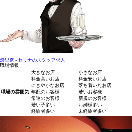
瀬里奈 - セリナのスタッフ求人
職場情報
大きなお店
小さなお店
料金高いお店
料金安いお店
にぎやかなお店
落ち着いたお店
職場の雰囲気
年配のお客様
若いお客様
常連のお客様
新規のお客様
若い子多い
お姉様多い
経験者多い
未経験者多い