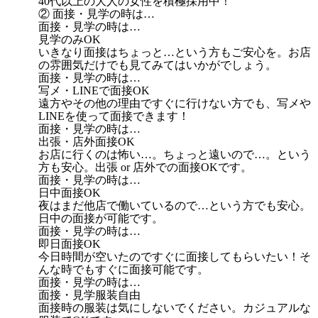
40代以上の大人の女性を積極採用中！
② 面接・見学の時は…
面接・見学の時は…
見学のみOK
いきなり面接はちょっと…という方もご安心を。お店
の雰囲気だけでも見てみてはいかがでしょう。
面接・見学の時は…
写メ・LINEで面接OK
遠方やその他の理由ですぐに行けない方でも、写メや
LINEを使って面接できます！
面接・見学の時は…
出張・店外面接OK
お店に行くのは怖い…。ちょっと遠いので…。という
方も安心。出張 or 店外での面接OKです。
面接・見学の時は…
日中面接OK
夜はまだ他店で働いているので…という方でも安心。
日中の面接が可能です。
面接・見学の時は…
即日面接OK
今日時間が空いたのですぐに面接してもらいたい！そ
んな時でもすぐに面接可能です。
面接・見学の時は…
面接・見学服装自由
面接時の服装は気にしないでください。カジュアルな