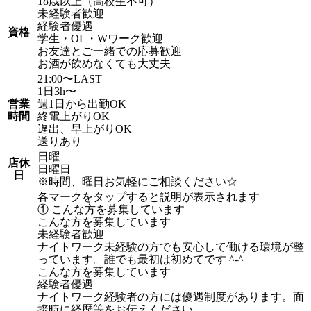
18歳以上（高校生不可）
未経験者歓迎
経験者優遇
資格
学生・OL・Wワーク歓迎
お友達とご一緒での応募歓迎
お酒が飲めなくても大丈夫
21:00〜LAST
1日3h〜
営業
週1日から出勤OK
時間
終電上がりOK
遅出、早上がりOK
送りあり
日曜
店休
日曜日
日
※時間、曜日お気軽にご相談ください☆
各マークをタップすると説明が表示されます
① こんな方を募集しています
こんな方を募集しています
未経験者歓迎
ナイトワーク未経験の方でも安心して働ける環境が整
っています。誰でも最初は初めてです ^-^
こんな方を募集しています
経験者優遇
ナイトワーク経験者の方には優遇制度があります。面
接時に経歴等をお伝えください。