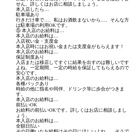
せん。詳しくはお店に相談しましょう。
本入店したら…
駐車場あり
行きだけ車で…、私はお酒飲まないから…、そんな方
は駐車場の利用OKです。
⑤ 本入店のお給料は…
本入店のお給料は…
入店祝い金・支度金
本入店時にはお祝い金または支度金がもらえます！
本入店のお給料は…
保証制度あり
入店または移店してすぐに結果を出すのは難しいです
よね。一定期間、一定の時給を保証してもらえるので
安心です。
本入店のお給料は…
各種バックあり
時給の他に指名や同伴、ドリンク等に歩合がつきま
す。
本入店のお給料は…
前払いOK
お給料の前払いOKです。詳しくはお店に相談しまし
ょう。
本入店のお給料は…
全額日払い
その日働いたお給料はその日にほしいよね…。そうで