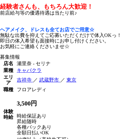
経験者さんも、もちろん大歓迎！
前店給与等の優遇待遇は当たり前♪
ヘアメイク、ドレスも全てお店でご用意☆
無駄な出費を抑えてご応募いただくだけで体入OKっ！
即日の体入希望も面接時にお申し付けください。
お気軽にご連絡くださいませ☆
募集情報
店名
瀬里奈 - セリナ
業種
キャバクラ
エリ
吉祥寺
／
武蔵野市
／
東京
ア
職種
フロアレディ
3,500円
体験
時給保証あり
時給
昇給随時
各種バックあり
全額日払いOK