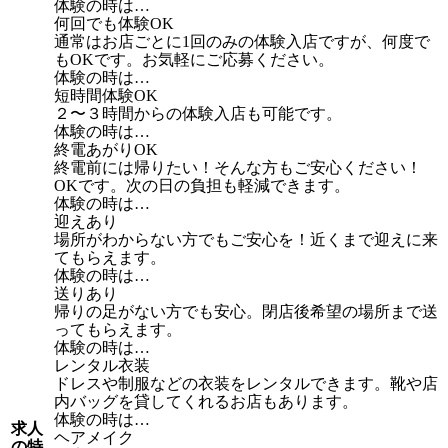
体験の時は…
何回でも体験OK
通常はお店ごとに1回のみの体験入店ですが、何度で
もOKです。お気軽にご応募ください。
体験の時は…
短時間体験OK
２〜３時間からの体験入店も可能です。
体験の時は…
終電あがりOK
終電前には帰りたい！そんな方もご安心ください！
OKです。次の日の負担も軽減できます。
体験の時は…
迎えあり
場所がわからない方でもご安心を！近くまで迎えに来
てもらえます。
体験の時は…
送りあり
帰りの足がない方でも安心。閉店後希望の場所まで送
ってもらえます。
体験の時は…
レンタル衣装
ドレスや制服などの衣装をレンタルできます。靴や店
内バッグを貸してくれるお店もあります。
体験の時は…
求人
ヘアメイク
の特