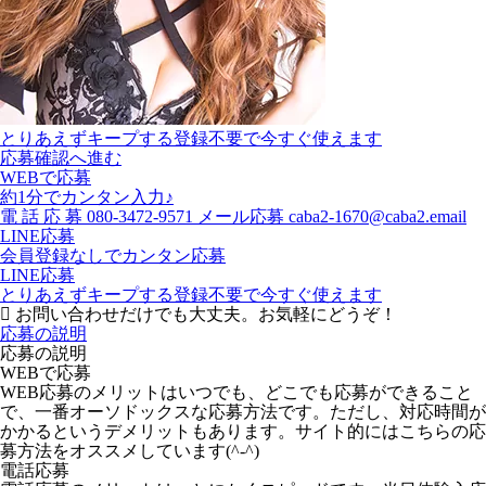
とりあえずキープする
登録不要で今すぐ使えます
応募確認へ進む
WEBで応募
約1分でカンタン入力♪
電
話
応
募
080-3472-9571
メール応募
caba2-1670@caba2.email
LINE応募
会員登録なしでカンタン応募
LINE応募
とりあえずキープする
登録不要で今すぐ使えます
お問い合わせだけでも大丈夫。お気軽にどうぞ！
応募の説明
応募の説明
WEBで応募
WEB応募のメリットはいつでも、どこでも応募ができること
で、一番オーソドックスな応募方法です。ただし、対応時間が
かかるというデメリットもあります。サイト的にはこちらの応
募方法をオススメしています(^-^)
電話応募