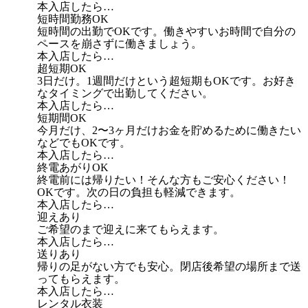
本入店したら…
短時間勤務OK
短時間の出勤でOKです。働きやすいお時間で自分の
ペースを崩さずに働きましょう。
本入店したら…
超短期OK
3日だけ。1週間だけという超短期もOKです。お好き
なタイミングで出勤してください。
本入店したら…
短期間OK
今月だけ、2〜3ヶ月だけお金を貯めるために働きたい
などでもOKです。
本入店したら…
終電あがりOK
終電前には帰りたい！そんな方もご安心ください！
OKです。次の日の負担も軽減できます。
本入店したら…
迎えあり
ご希望のまで迎えに来てもらえます。
本入店したら…
送りあり
帰りの足がない方でも安心。閉店後希望の場所まで送
ってもらえます。
本入店したら…
レンタル衣装