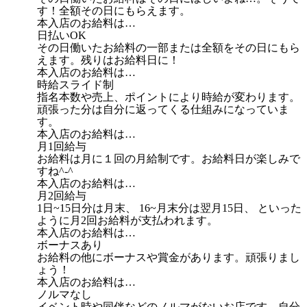
す！全額その日にもらえます。
本入店のお給料は…
日払いOK
その日働いたお給料の一部または全額をその日にもら
えます。残りはお給料日に！
本入店のお給料は…
時給スライド制
指名本数や売上、ポイントにより時給が変わります。
頑張った分は自分に返ってくる仕組みになっていま
す。
本入店のお給料は…
月1回給与
お給料は月に１回の月給制です。お給料日が楽しみで
すね^-^
本入店のお給料は…
月2回給与
1日~15日分は月末、 16~月末分は翌月15日、 といった
ように月2回お給料が支払われます。
本入店のお給料は…
ボーナスあり
お給料の他にボーナスや賞金があります。頑張りまし
ょう！
本入店のお給料は…
ノルマなし
イベント時や同伴などのノルマがないお店です。自分