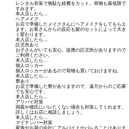
レンタル衣装で無駄な経費をカット。荷物も最低限で
すみます。
本入店したら…
ヘアメイク
お店で準備したメイクさんにヘアメイクをしてもらえ
ます。お客さんからの反応も髪のセットによって大き
く変わります。
本入店したら…
託児所あり
お子さんがいても安心。提携の託児所がありますので
ご利用ください。
本入店したら…
個人ロッカー
個人ロッカーがあるので荷物も置いておけますね。
本入店したら…
寮あり
お店で準備した寮がありますので、遠方からのご応募
でも安心です。
本入店したら…
アリバイ対策
両親や彼氏にバレたくない場合も対策してくれます。
詳しくはお店に相談しましょう。
本入店したら…
マイナンバー対策
家族やお昼の会社にアルバイトがバレることはありま