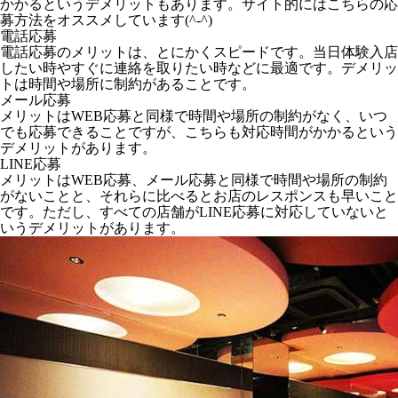
かかるというデメリットもあります。サイト的にはこちらの応
募方法をオススメしています(^-^)
電話応募
電話応募のメリットは、とにかくスピードです。当日体験入店
したい時やすぐに連絡を取りたい時などに最適です。デメリッ
トは時間や場所に制約があることです。
メール応募
メリットはWEB応募と同様で時間や場所の制約がなく、いつ
でも応募できることですが、こちらも対応時間がかかるという
デメリットがあります。
LINE応募
メリットはWEB応募、メール応募と同様で時間や場所の制約
がないことと、それらに比べるとお店のレスポンスも早いこと
です。ただし、すべての店舗がLINE応募に対応していないと
いうデメリットがあります。