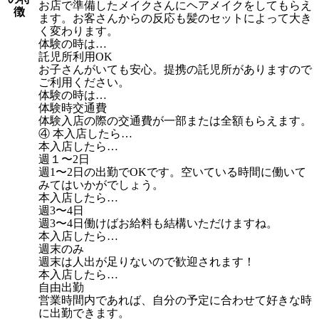
お店で準備したメイクさんにヘアメイクをしてもらえ
徴
ます。お客さんからの反応も髪のセットによって大き
く変わります。
体験の時は…
託児所利用OK
お子さんがいても安心。提携の託児所がありますので
ご利用ください。
体験の時は…
体験時交通費
体験入店の際の交通費が一部または全額もらえます。
④ 本入店したら…
本入店したら…
週１〜2日
週1〜2日の出勤でOKです。空いている時間に働いて
みてはいかがでしょう。
本入店したら…
週3〜4日
週3〜4日働けばお給料も結構いただけますね。
本入店したら…
週末のみ
週末は人出が足りないので歓迎されます！
本入店したら…
自由出勤
営業時間内であれば、自分の予定に合わせて好きな時
に出勤できます。