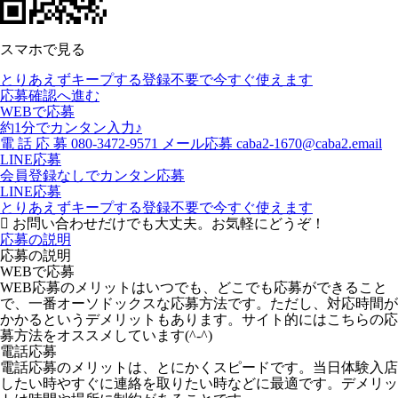
スマホで見る
とりあえずキープする
登録不要で今すぐ使えます
応募確認へ進む
WEBで応募
約1分でカンタン入力♪
電
話
応
募
080-3472-9571
メール応募
caba2-1670@caba2.email
LINE応募
会員登録なしでカンタン応募
LINE応募
とりあえずキープする
登録不要で今すぐ使えます
お問い合わせだけでも大丈夫。お気軽にどうぞ！
応募の説明
応募の説明
WEBで応募
WEB応募のメリットはいつでも、どこでも応募ができること
で、一番オーソドックスな応募方法です。ただし、対応時間が
かかるというデメリットもあります。サイト的にはこちらの応
募方法をオススメしています(^-^)
電話応募
電話応募のメリットは、とにかくスピードです。当日体験入店
したい時やすぐに連絡を取りたい時などに最適です。デメリッ