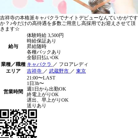
吉祥寺の本格派キャバクラでナイトデビューなんていかがです
か？♪今だけの高待遇を多数ご用意し高採用でお迎えさせて頂
きます☆
体験時給
3,500円
時給保証あり
給与
昇給随時
各種バックあり
全額日払いOK
業種／職種
キャバクラ
／ フロアレディ
エリア
吉祥寺
／
武蔵野市
／
東京
21:00〜LAST
1日3h〜
週1日から出勤OK
営業時間
終電上がりOK
遅出、早上がりOK
送りあり