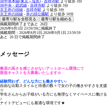
JR中央本線(東京～塩尻)
-
吉祥寺駅
より徒歩
3分
JR中央・総武線
-
吉祥寺駅
より徒歩
3分
京王井の頭線
-
吉祥寺駅
より徒歩
3分
京王井の頭線
-
井の頭公園駅
より徒歩
10分
最寄り駅を全部見る
最寄り駅を縮める
掲載期間終了まであと
26
日
2026年9月1日 23:59:59に掲載終了
掲載期間：2026年8月1日-2026年9月1日 23:59:59
あと
26
日で掲載期間終了
メッセージ
敷居の高さを感じさせないアットホーム環境にて
新規キャストを大募集いたします☆
経験問わず、どんな方にも働きやすい♪
自由な出勤スタイルと待遇の数々で女の子の働きやすさを支援
☆
学生さんからお子様がいる方にも無理なくマイペースに働ける
♪
ナイトデビューにも最適な環境です★