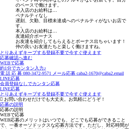
のペースで働けます。
本入店のお給料は…
ペナルティなし
遅刻、欠勤、目標未達成へのペナルティがないお店で
す。
本入店のお給料は…
友達紹介ボーナス
お友達を紹介してもらえるとボーナス出ちゃいます！
仲の良いお友達たちと楽しく働けますね。
とりあえずキープする
登録不要で今すぐ使えます
応募確認へ進む
WEBで応募
約1分でカンタン入力♪
電
話
応
募
080-3472-9571
メール応募
caba2-1670@caba2.email
LINE応募
会員登録なしでカンタン応募
LINE応募
とりあえずキープする
登録不要で今すぐ使えます
お問い合わせだけでも大丈夫。お気軽にどうぞ！
応募の説明
応募の説明
WEBで応募
WEB応募のメリットはいつでも、どこでも応募ができること
で、一番オーソドックスな応募方法です。ただし、対応時間が