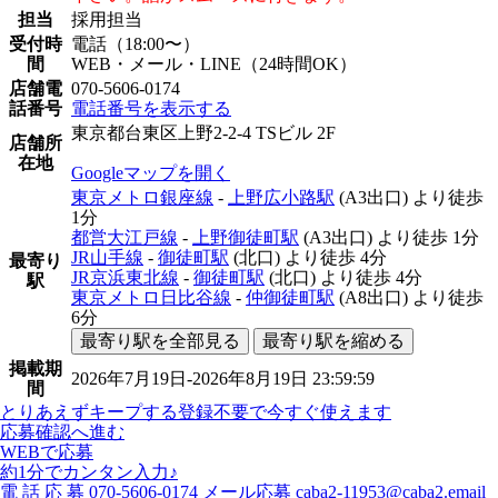
担当
採用担当
受付時
電話（18:00〜）
間
WEB・メール・LINE（24時間OK）
店舗電
070-5606-0174
話番号
電話番号を表示する
東京都台東区上野2-2-4 TSビル 2F
店舗所
在地
Googleマップを開く
東京メトロ銀座線
-
上野広小路駅
(A3出口)
より徒歩
1分
都営大江戸線
-
上野御徒町駅
(A3出口)
より徒歩
1分
JR山手線
-
御徒町駅
(北口)
より徒歩
4分
最寄り
JR京浜東北線
-
御徒町駅
(北口)
より徒歩
4分
駅
東京メトロ日比谷線
-
仲御徒町駅
(A8出口)
より徒歩
6分
最寄り駅を全部見る
最寄り駅を縮める
掲載期
2026年7月19日-2026年8月19日 23:59:59
間
とりあえずキープする
登録不要で今すぐ使えます
応募確認へ進む
WEBで応募
約1分でカンタン入力♪
電
話
応
募
070-5606-0174
メール応募
caba2-11953@caba2.email