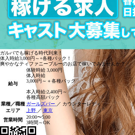
ガルバでも稼げる時代到来！
体入時給3,000円～+各種バック！
爽やかなティファニーブルーのお店で稼いでみませんか？
体験時給
3,000円
体入時給
3,000円～＋各種バック
給与
本入時給:2,400円～
各種高額バック
業種／職種
ガールズバー
／ カウンターレディ
エリア
上野
／
東京
20:00〜5:00
営業時間
3時間～OK