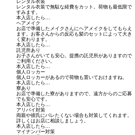
レンタル衣装
レンタル衣装で無駄な経費をカット。荷物も最低限で
すみます。
本入店したら…
ヘアメイク
お店で準備したメイクさんにヘアメイクをしてもらえ
ます。お客さんからの反応も髪のセットによって大き
く変わります。
本入店したら…
託児所あり
お子さんがいても安心。提携の託児所がありますので
ご利用ください。
本入店したら…
個人ロッカー
個人ロッカーがあるので荷物も置いておけますね。
本入店したら…
寮あり
お店で準備した寮がありますので、遠方からのご応募
でも安心です。
本入店したら…
アリバイ対策
両親や彼氏にバレたくない場合も対策してくれます。
詳しくはお店に相談しましょう。
本入店したら…
マイナンバー対策