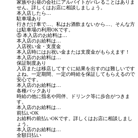
家族やお昼の会社にアルバイトがバレることはありま
せん。詳しくはお店に相談しましょう。
本入店したら…
駐車場あり
行きだけ車で…、私はお酒飲まないから…、そんな方
は駐車場の利用OKです。
⑤ 本入店のお給料は…
本入店のお給料は…
入店祝い金・支度金
本入店時にはお祝い金または支度金がもらえます！
本入店のお給料は…
保証制度あり
入店または移店してすぐに結果を出すのは難しいです
よね。一定期間、一定の時給を保証してもらえるので
安心です。
本入店のお給料は…
各種バックあり
時給の他に指名や同伴、ドリンク等に歩合がつきま
す。
本入店のお給料は…
前払いOK
お給料の前払いOKです。詳しくはお店に相談しまし
ょう。
本入店のお給料は…
全額日払い