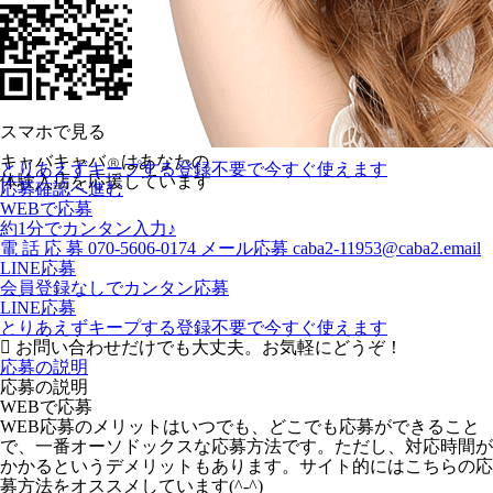
スマホで見る
キャバキャバ
はあなたの
Ⓡ
とりあえずキープする
登録不要で今すぐ使えます
体験入店を応援しています
応募確認へ進む
WEBで応募
約1分でカンタン入力♪
電
話
応
募
070-5606-0174
メール応募
caba2-11953@caba2.email
LINE応募
会員登録なしでカンタン応募
LINE応募
とりあえずキープする
登録不要で今すぐ使えます
お問い合わせだけでも大丈夫。お気軽にどうぞ！
応募の説明
応募の説明
WEBで応募
WEB応募のメリットはいつでも、どこでも応募ができること
で、一番オーソドックスな応募方法です。ただし、対応時間が
かかるというデメリットもあります。サイト的にはこちらの応
募方法をオススメしています(^-^)