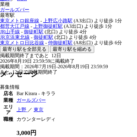
業種
ガールズバー
最寄駅
東京メトロ銀座線
-
上野広小路駅
(A3出口)
より徒歩
1分
都営大江戸線
-
上野御徒町駅
(A3出口)
より徒歩
1分
JR山手線
-
御徒町駅
(北口)
より徒歩
4分
JR京浜東北線
-
御徒町駅
(北口)
より徒歩
4分
東京メトロ日比谷線
-
仲御徒町駅
(A8出口)
より徒歩
6分
最寄り駅を全部見る
最寄り駅を縮める
掲載期間終了まであと
12
日
2026年8月19日 23:59:59に掲載終了
掲載期間：2026年7月19日-2026年8月19日 23:59:59
あと
12
日で掲載期間終了
メッセージ
募集情報
店名
Bar Kirara - キララ
業種
ガールズバー
エリ
上野
／
東京
ア
職種
カウンターレディ
3,000円