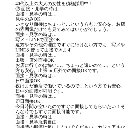
40代以上の大人の女性を積極採用中！
② 面接・見学の時は…
面接・見学の時は…
見学のみOK
いきなり面接はちょっと…という方もご安心を。お店
の雰囲気だけでも見てみてはいかがでしょう。
面接・見学の時は…
写メ・LINEで面接OK
遠方やその他の理由ですぐに行けない方でも、写メや
LINEを使って面接できます！
面接・見学の時は…
出張・店外面接OK
お店に行くのは怖い…。ちょっと遠いので…。という
方も安心。出張 or 店外での面接OKです。
面接・見学の時は…
日中面接OK
夜はまだ他店で働いているので…という方でも安心。
日中の面接が可能です。
面接・見学の時は…
即日面接OK
今日時間が空いたのですぐに面接してもらいたい！そ
んな時でもすぐに面接可能です。
面接・見学の時は…
面接・見学服装自由
面接時の服装は気にしないでください。カジュアルな