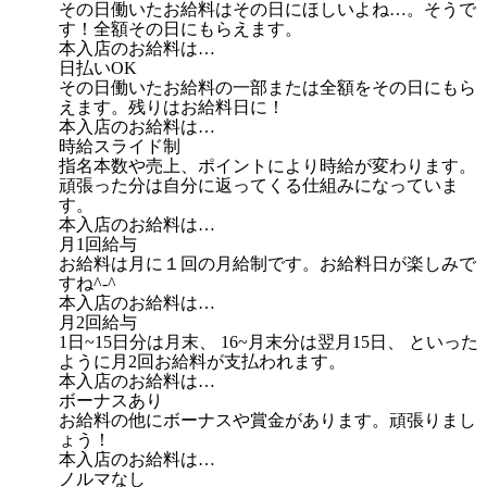
その日働いたお給料はその日にほしいよね…。そうで
す！全額その日にもらえます。
本入店のお給料は…
日払いOK
その日働いたお給料の一部または全額をその日にもら
えます。残りはお給料日に！
本入店のお給料は…
時給スライド制
指名本数や売上、ポイントにより時給が変わります。
頑張った分は自分に返ってくる仕組みになっていま
す。
本入店のお給料は…
月1回給与
お給料は月に１回の月給制です。お給料日が楽しみで
すね^-^
本入店のお給料は…
月2回給与
1日~15日分は月末、 16~月末分は翌月15日、 といった
ように月2回お給料が支払われます。
本入店のお給料は…
ボーナスあり
お給料の他にボーナスや賞金があります。頑張りまし
ょう！
本入店のお給料は…
ノルマなし