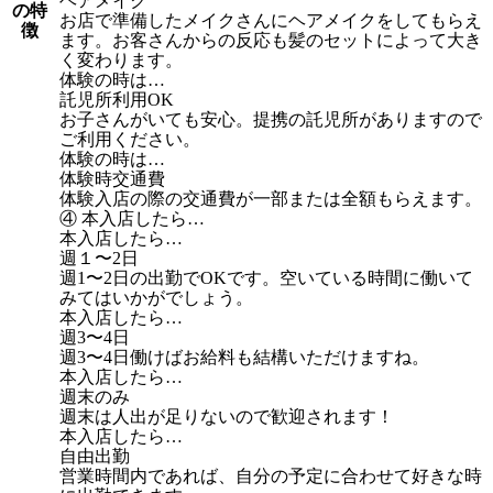
ヘアメイク
の特
お店で準備したメイクさんにヘアメイクをしてもらえ
徴
ます。お客さんからの反応も髪のセットによって大き
く変わります。
体験の時は…
託児所利用OK
お子さんがいても安心。提携の託児所がありますので
ご利用ください。
体験の時は…
体験時交通費
体験入店の際の交通費が一部または全額もらえます。
④ 本入店したら…
本入店したら…
週１〜2日
週1〜2日の出勤でOKです。空いている時間に働いて
みてはいかがでしょう。
本入店したら…
週3〜4日
週3〜4日働けばお給料も結構いただけますね。
本入店したら…
週末のみ
週末は人出が足りないので歓迎されます！
本入店したら…
自由出勤
営業時間内であれば、自分の予定に合わせて好きな時