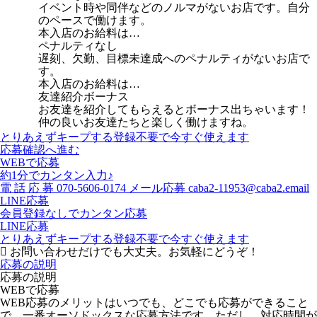
イベント時や同伴などのノルマがないお店です。自分
のペースで働けます。
本入店のお給料は…
ペナルティなし
遅刻、欠勤、目標未達成へのペナルティがないお店で
す。
本入店のお給料は…
友達紹介ボーナス
お友達を紹介してもらえるとボーナス出ちゃいます！
仲の良いお友達たちと楽しく働けますね。
とりあえずキープする
登録不要で今すぐ使えます
応募確認へ進む
WEBで応募
約1分でカンタン入力♪
電
話
応
募
070-5606-0174
メール応募
caba2-11953@caba2.email
LINE応募
会員登録なしでカンタン応募
LINE応募
とりあえずキープする
登録不要で今すぐ使えます
お問い合わせだけでも大丈夫。お気軽にどうぞ！
応募の説明
応募の説明
WEBで応募
WEB応募のメリットはいつでも、どこでも応募ができること
で、一番オーソドックスな応募方法です。ただし、対応時間が