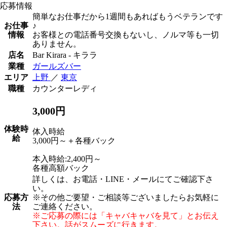
応募情報
簡単なお仕事だから1週間もあればもうベテランです
お仕事
♪
情報
お客様との電話番号交換もないし、ノルマ等も一切
ありません。
店名
Bar Kirara - キララ
業種
ガールズバー
エリア
上野
／
東京
職種
カウンターレディ
3,000円
体験時
体入時給
給
3,000円～＋各種バック
本入時給:2,400円～
各種高額バック
詳しくは、お電話・LINE・メールにてご確認下さ
い。
応募方
※その他ご要望・ご相談等ございましたらお気軽に
法
ご連絡ください。
※ご応募の際には「キャバキャバを見て」とお伝え
下さい。話がスムーズに行きます。