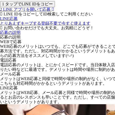
1
タップでLINE IDをコピー
2
LINE アプリを開いて応募
LINE IDをコピーしてID検索してご利用ください
LINE応募
とりあえずキープする
登録不要で今すぐ使えます
お問い合わせだけでも大丈夫。お気軽にどうぞ！
応募の説明
応募の説明
WEBで応募
WEB応募のメリットはいつでも、どこでも応募ができること
募方法です。ただし、対応時間がかかるというデメリットもあ
らの応募方法をオススメしています(^-^)
電話応募
電話応募のメリットは、とにかくスピードです。当日体験入店
りたい時などに最適です。デメリットは時間や場所に制約があ
メール応募
メリットはWEB応募と同様で時間や場所の制約がなく、いつ
こちらも対応時間がかかるというデメリットがあります。
LINE応募
メリットはWEB応募、メール応募と同様で時間や場所の制約
るとお店のレスポンスも早いことです。ただし、すべての店舗が
いというデメリットがあります。