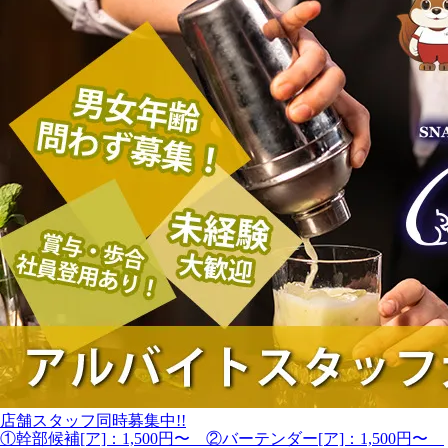
店舗スタッフ同時募集中!!
①幹部候補[ア]：1,500円〜 ②バーテンダー[ア]：1,500円〜