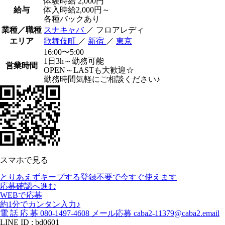
体験時給
2,000円
給与
体入時給2,000円～
各種バックあり
業種／職種
スナキャバ
／ フロアレディ
エリア
歌舞伎町
／
新宿
／
東京
16:00〜5:00
1日3h～勤務可能
営業時間
OPEN～LASTも大歓迎☆
勤務時間気軽にご相談ください♪
スマホで見る
とりあえずキープする
登録不要で今すぐ使えます
応募確認へ進む
WEBで応募
約1分でカンタン入力♪
電
話
応
募
080-1497-4608
メール応募
caba2-11379@caba2.email
LINE ID : bd0601