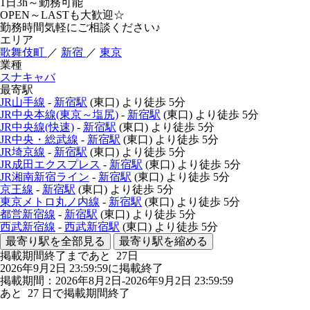
1日3h～勤務可能
OPEN～LASTも大歓迎☆
勤務時間気軽にご相談ください♪
エリア
歌舞伎町
／
新宿
／
東京
業種
スナキャバ
最寄駅
JR山手線
-
新宿駅
(東口)
より徒歩
5分
JR中央本線(東京～塩尻)
-
新宿駅
(東口)
より徒歩
5分
JR中央線(快速)
-
新宿駅
(東口)
より徒歩
5分
JR中央・総武線
-
新宿駅
(東口)
より徒歩
5分
JR埼京線
-
新宿駅
(東口)
より徒歩
5分
JR成田エクスプレス
-
新宿駅
(東口)
より徒歩
5分
JR湘南新宿ライン
-
新宿駅
(東口)
より徒歩
5分
京王線
-
新宿駅
(東口)
より徒歩
5分
東京メトロ丸ノ内線
-
新宿駅
(東口)
より徒歩
5分
都営新宿線
-
新宿駅
(東口)
より徒歩
5分
西武新宿線
-
西武新宿駅
(東口)
より徒歩
5分
最寄り駅を全部見る
最寄り駅を縮める
掲載期間終了まであと
27
日
2026年9月2日 23:59:59に掲載終了
掲載期間：2026年8月2日-2026年9月2日 23:59:59
あと
27
日で掲載期間終了