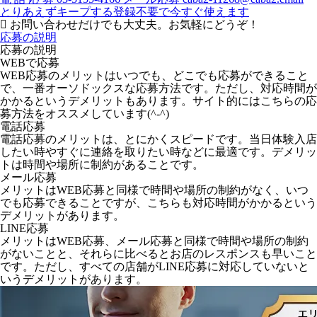
とりあえずキープする
登録不要で今すぐ使えます
お問い合わせだけでも大丈夫。お気軽にどうぞ！
応募の説明
応募の説明
WEBで応募
WEB応募のメリットはいつでも、どこでも応募ができること
で、一番オーソドックスな応募方法です。ただし、対応時間が
かかるというデメリットもあります。サイト的にはこちらの応
募方法をオススメしています(^-^)
電話応募
電話応募のメリットは、とにかくスピードです。当日体験入店
したい時やすぐに連絡を取りたい時などに最適です。デメリッ
トは時間や場所に制約があることです。
メール応募
メリットはWEB応募と同様で時間や場所の制約がなく、いつ
でも応募できることですが、こちらも対応時間がかかるという
デメリットがあります。
LINE応募
メリットはWEB応募、メール応募と同様で時間や場所の制約
がないことと、それらに比べるとお店のレスポンスも早いこと
です。ただし、すべての店舗がLINE応募に対応していないと
いうデメリットがあります。