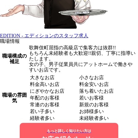
EDITION - エディションのスタッフ求人
職場情報
歌舞伎町屈指の高級店で集客力は抜群!!
もちろん未経験者も大歓迎!!親切、丁寧に指導い
職場構成の
たします。
補足
女の子、男子従業員共にアットホームで働きや
すいお店です。
大きなお店
小さなお店
料金高いお店
料金安いお店
にぎやかなお店
落ち着いたお店
職場の雰囲
年配のお客様
若いお客様
気
常連のお客様
新規のお客様
若い子多い
お姉様多い
経験者多い
未経験者多い
もっと詳しく知りたい方は