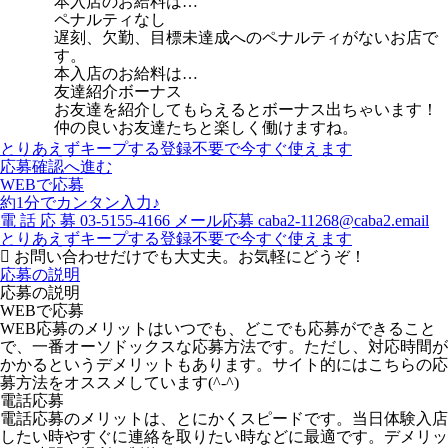
本入店のお給料は…
ペナルティなし
遅刻、欠勤、目標未達成へのペナルティがないお店で
す。
本入店のお給料は…
友達紹介ボーナス
お友達を紹介してもらえるとボーナス出ちゃいます！
仲の良いお友達たちと楽しく働けますね。
とりあえずキープする
登録不要で今すぐ使えます
応募確認へ進む
WEBで応募
約1分でカンタン入力♪
電
話
応
募
03-5155-4166
メール応募
caba2-11268@caba2.email
とりあえずキープする
登録不要で今すぐ使えます
お問い合わせだけでも大丈夫。お気軽にどうぞ！
応募の説明
応募の説明
WEBで応募
WEB応募のメリットはいつでも、どこでも応募ができること
で、一番オーソドックスな応募方法です。ただし、対応時間が
かかるというデメリットもあります。サイト的にはこちらの応
募方法をオススメしています(^-^)
電話応募
電話応募のメリットは、とにかくスピードです。当日体験入店
したい時やすぐに連絡を取りたい時などに最適です。デメリッ