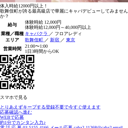
体入時給12000円以上！
歌舞伎町が誇る最高級店で華麗にキャバデビューしてみません
か？
体験時給
12,000円
給与
体験時給12,000円～40,000円以上
業種／職種
キャバクラ
／ フロアレディ
エリア
歌舞伎町
／
新宿
／
東京
21:00〜1:00
営業時間
1日3時間からOK
スマホで見る
とりあえずキープする
登録不要で今すぐ使えます
応募確認へ進む
WEBで応募
約1分でカンタン入力♪
電
話
応
募
03-5155-4166
メール応募
caba2-11268@caba2.email