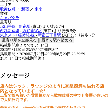
1日3時間からOK
エリア
歌舞伎町
／
新宿
／
東京
業種
キャバクラ
最寄駅
JR山手線
-
新宿駅
(東口)
より徒歩
7分
西武新宿線
-
西武新宿駅
(東口)
より徒歩
5分
東京メトロ副都心線
-
新宿三丁目駅
(東口)
より徒歩
7分
最寄り駅を全部見る
最寄り駅を縮める
掲載期間終了まであと
14
日
2026年8月20日 23:59:59に掲載終了
掲載期間：2026年7月20日-2026年8月20日 23:59:59
あと
14
日で掲載期間終了
メッセージ
店内はシック、ラウンジのように高級感満ち溢れる店
内となっています…☆*
上質で落ち着いた雰囲気だから歌舞伎町の中でも客層が良いの
で大変評判です。
業界の方や、紳士的な方が多数ご来店されるので