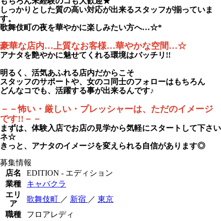
もちろん未経験のコも大歓迎★
しっかりとした質の高い対応が出来るスタッフが揃っていま
す。
歌舞伎町の夜を華やかに楽しみたい方へ…☆*
豪華な店内…上質なお客様…華やかな空間…☆
アナタを艶やかに魅せてくれる環境はバッチリ!!
明るく、活気あふれる店内だからこそ
スタッフのサポートや、女のコ同士のフォローはもちろん
どんなコでも、活躍する事が出来るんです♪
－－怖い・厳しい・プレッシャーは、ただのイメージ
です!!－－
まずは、体験入店でお店の見学から気軽にスタートして下さい
ネ☆
きっと、アナタのイメージを変えられる自信があります◎
募集情報
店名
EDITION - エディション
業種
キャバクラ
エリ
歌舞伎町
／
新宿
／
東京
ア
職種
フロアレディ