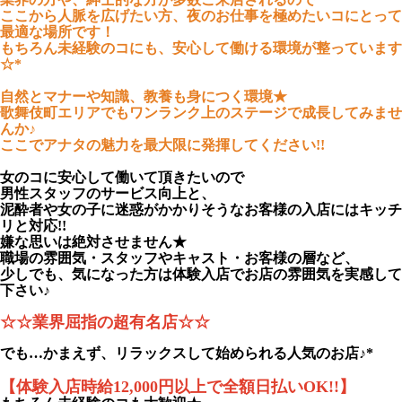
ここから人脈を広げたい方、夜のお仕事を極めたいコにとって
最適な場所です！
もちろん未経験のコにも、安心して働ける環境が整っています
☆*
自然とマナーや知識、教養も身につく環境★
歌舞伎町エリアでもワンランク上のステージで成長してみませ
んか♪
ここでアナタの魅力を最大限に発揮してください!!
女のコに安心して働いて頂きたいので
男性スタッフのサービス向上と、
泥酔者や女の子に迷惑がかかりそうなお客様の入店にはキッチ
リと対応!!
嫌な思いは絶対させません★
職場の雰囲気・スタッフやキャスト・お客様の層など、
少しでも、気になった方は体験入店でお店の雰囲気を実感して
下さい♪
☆☆業界屈指の超有名店☆☆
でも…かまえず、リラックスして始められる人気のお店♪*
【体験入店時給12,000円以上で全額日払いOK!!】