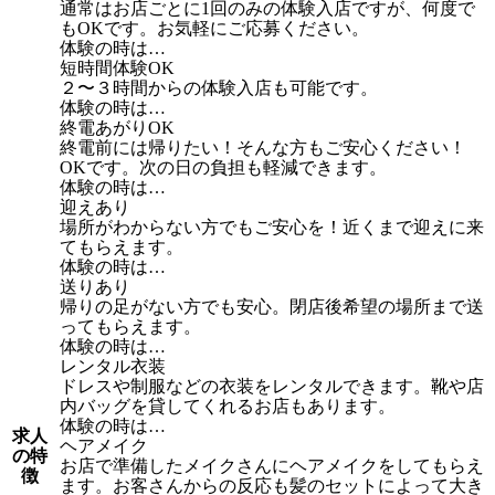
通常はお店ごとに1回のみの体験入店ですが、何度で
もOKです。お気軽にご応募ください。
体験の時は…
短時間体験OK
２〜３時間からの体験入店も可能です。
体験の時は…
終電あがりOK
終電前には帰りたい！そんな方もご安心ください！
OKです。次の日の負担も軽減できます。
体験の時は…
迎えあり
場所がわからない方でもご安心を！近くまで迎えに来
てもらえます。
体験の時は…
送りあり
帰りの足がない方でも安心。閉店後希望の場所まで送
ってもらえます。
体験の時は…
レンタル衣装
ドレスや制服などの衣装をレンタルできます。靴や店
内バッグを貸してくれるお店もあります。
体験の時は…
求人
ヘアメイク
の特
お店で準備したメイクさんにヘアメイクをしてもらえ
徴
ます。お客さんからの反応も髪のセットによって大き