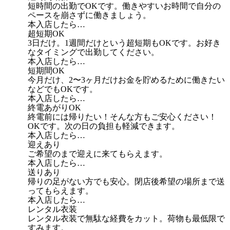
短時間の出勤でOKです。働きやすいお時間で自分の
ペースを崩さずに働きましょう。
本入店したら…
超短期OK
3日だけ。1週間だけという超短期もOKです。お好き
なタイミングで出勤してください。
本入店したら…
短期間OK
今月だけ、2〜3ヶ月だけお金を貯めるために働きたい
などでもOKです。
本入店したら…
終電あがりOK
終電前には帰りたい！そんな方もご安心ください！
OKです。次の日の負担も軽減できます。
本入店したら…
迎えあり
ご希望のまで迎えに来てもらえます。
本入店したら…
送りあり
帰りの足がない方でも安心。閉店後希望の場所まで送
ってもらえます。
本入店したら…
レンタル衣装
レンタル衣装で無駄な経費をカット。荷物も最低限で
すみます。