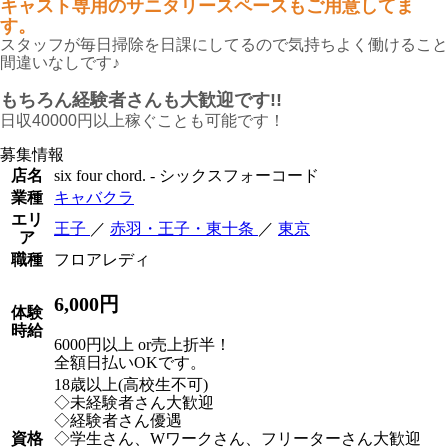
キャスト専用のサニタリースペースもご用意してま
す。
スタッフが毎日掃除を日課にしてるので
気持ちよく働けること
間違いなしです♪
もちろん経験者さんも大歓迎です!!
日収40000円以上稼ぐことも可能です！
募集情報
店名
six four chord. - シックスフォーコード
業種
キャバクラ
エリ
王子
／
赤羽・王子・東十条
／
東京
ア
職種
フロアレディ
6,000円
体験
時給
6000円以上 or売上折半！
全額日払いOKです。
18歳以上(高校生不可)
◇未経験者さん大歓迎
◇経験者さん優遇
資格
◇学生さん、Wワークさん、フリーターさん大歓迎