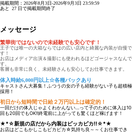
掲載期間：2026年8月3日-2026年9月3日 23:59:59
あと
27
日で掲載期間終了
メッセージ
繁華街ではないので未経験でも安心です！
王子では唯一の大箱ならではの広い店内と綺麗な内装が自慢で
す！
お店はメディア出演＆撮影にも使われるほどゴージャスなんで
す。
客層も非常に良く、未経験さんも安心してお仕事できます。
体入時給6,000円以上☆各種バックあり
キャストさん大募集！ふつうの女の子も経験がない子も超積極
採用！
初日から短時間で日給２万円以上は確定的！
一回だけの体入じゃよくわかんない…って子のために体入は10
回も20回でもOK!!終電前に上がっても驚くほど稼げます！
★*☆新規の店だから内装はピッカピカ!!☆*★
お店はどこもかしこもピカピカ☆気持ち良～～くお仕事でき