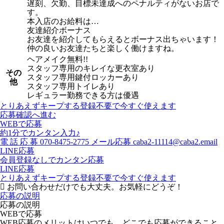
遅刻、欠勤、目標未達成へのペナルティがないお店で
す。
本入店のお給料は…
友達紹介ボーナス
お友達を紹介してもらえるとボーナス出ちゃいます！
仲の良いお友達たちと楽しく働けますね。
ヘアメイク無料!!
スタッフ専用のキレイな更衣室あり
その
スタッフ専用鍵付ロッカーあり
他
スタッフ専用トイレあり
レギュラー勤務できる方は優遇
とりあえずキープする
登録不要で今すぐ使えます
応募確認へ進む
WEBで応募
約1分でカンタン入力♪
電
話
応
募
070-8475-2775
メール応募
caba2-11114@caba2.email
LINE応募
会員登録なしでカンタン応募
LINE応募
とりあえずキープする
登録不要で今すぐ使えます
お問い合わせだけでも大丈夫。お気軽にどうぞ！
応募の説明
応募の説明
WEBで応募
WEB応募のメリットはいつでも、どこでも応募ができること