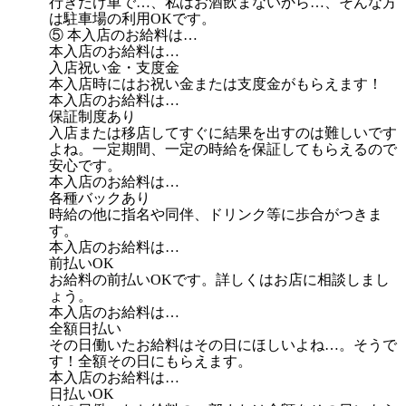
行きだけ車で…、私はお酒飲まないから…、そんな方
は駐車場の利用OKです。
⑤ 本入店のお給料は…
本入店のお給料は…
入店祝い金・支度金
本入店時にはお祝い金または支度金がもらえます！
本入店のお給料は…
保証制度あり
入店または移店してすぐに結果を出すのは難しいです
よね。一定期間、一定の時給を保証してもらえるので
安心です。
本入店のお給料は…
各種バックあり
時給の他に指名や同伴、ドリンク等に歩合がつきま
す。
本入店のお給料は…
前払いOK
お給料の前払いOKです。詳しくはお店に相談しまし
ょう。
本入店のお給料は…
全額日払い
その日働いたお給料はその日にほしいよね…。そうで
す！全額その日にもらえます。
本入店のお給料は…
日払いOK