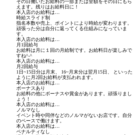
その日働いたお給料の一部または全額をその日にもら
えます。残りはお給料日に！
本入店のお給料は…
時給スライド制
指名本数や売上、ポイントにより時給が変わります。
頑張った分は自分に返ってくる仕組みになっていま
す。
本入店のお給料は…
月1回給与
お給料は月に１回の月給制です。お給料日が楽しみで
すね^-^
本入店のお給料は…
月2回給与
1日~15日分は月末、 16~月末分は翌月15日、 といった
ように月2回お給料が支払われます。
本入店のお給料は…
ボーナスあり
お給料の他にボーナスや賞金があります。頑張りまし
ょう！
本入店のお給料は…
ノルマなし
イベント時や同伴などのノルマがないお店です。自分
のペースで働けます。
本入店のお給料は…
ペナルティなし