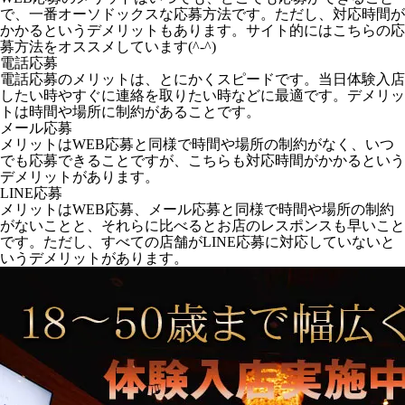
で、一番オーソドックスな応募方法です。ただし、対応時間が
かかるというデメリットもあります。サイト的にはこちらの応
募方法をオススメしています(^-^)
電話応募
電話応募のメリットは、とにかくスピードです。当日体験入店
したい時やすぐに連絡を取りたい時などに最適です。デメリッ
トは時間や場所に制約があることです。
メール応募
メリットはWEB応募と同様で時間や場所の制約がなく、いつ
でも応募できることですが、こちらも対応時間がかかるという
デメリットがあります。
LINE応募
メリットはWEB応募、メール応募と同様で時間や場所の制約
がないことと、それらに比べるとお店のレスポンスも早いこと
です。ただし、すべての店舗がLINE応募に対応していないと
いうデメリットがあります。