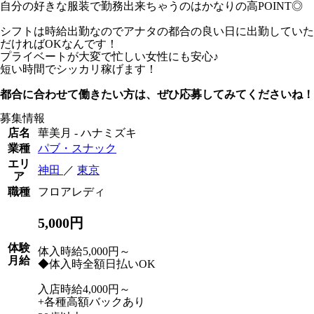
自分の好きな服装で勤務出来ちゃうのはかなりの高POINT◎
シフトは時給出勤なのでアナタの都合の良い日に出勤していた
だければOKなんです！
プライベートが大変で忙しい女性にも安心♪
短い時間でシッカリ稼げます！
都合に合わせて働きたい方は、ぜひ応募してみてくださいね！
募集情報
店名
華美月 - ハナミズキ
業種
パブ・スナック
エリ
神田
／
東京
ア
職種
フロアレディ
5,000円
体験
体入時給5,000円～
月給
◆体入時全額日払いOK
入店時給4,000円～
+各種高額バックあり