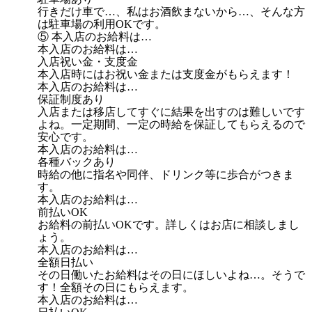
行きだけ車で…、私はお酒飲まないから…、そんな方
は駐車場の利用OKです。
⑤ 本入店のお給料は…
本入店のお給料は…
入店祝い金・支度金
本入店時にはお祝い金または支度金がもらえます！
本入店のお給料は…
保証制度あり
入店または移店してすぐに結果を出すのは難しいです
よね。一定期間、一定の時給を保証してもらえるので
安心です。
本入店のお給料は…
各種バックあり
時給の他に指名や同伴、ドリンク等に歩合がつきま
す。
本入店のお給料は…
前払いOK
お給料の前払いOKです。詳しくはお店に相談しまし
ょう。
本入店のお給料は…
全額日払い
その日働いたお給料はその日にほしいよね…。そうで
す！全額その日にもらえます。
本入店のお給料は…