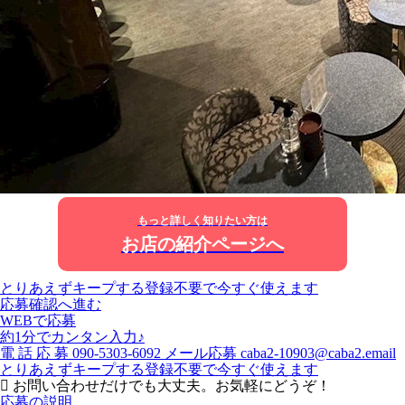
もっと詳しく知りたい方は
お店の紹介ページへ
とりあえずキープする
登録不要で今すぐ使えます
応募確認へ進む
WEBで応募
約1分でカンタン入力♪
電
話
応
募
090-5303-6092
メール応募
caba2-10903@caba2.email
とりあえずキープする
登録不要で今すぐ使えます
お問い合わせだけでも大丈夫。お気軽にどうぞ！
応募の説明