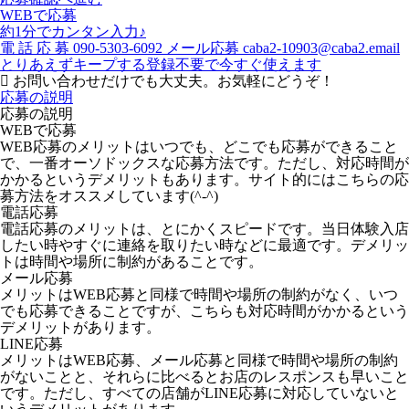
WEBで応募
約1分でカンタン入力♪
電
話
応
募
090-5303-6092
メール応募
caba2-10903@caba2.email
とりあえずキープする
登録不要で今すぐ使えます
お問い合わせだけでも大丈夫。お気軽にどうぞ！
応募の説明
応募の説明
WEBで応募
WEB応募のメリットはいつでも、どこでも応募ができること
で、一番オーソドックスな応募方法です。ただし、対応時間が
かかるというデメリットもあります。サイト的にはこちらの応
募方法をオススメしています(^-^)
電話応募
電話応募のメリットは、とにかくスピードです。当日体験入店
したい時やすぐに連絡を取りたい時などに最適です。デメリッ
トは時間や場所に制約があることです。
メール応募
メリットはWEB応募と同様で時間や場所の制約がなく、いつ
でも応募できることですが、こちらも対応時間がかかるという
デメリットがあります。
LINE応募
メリットはWEB応募、メール応募と同様で時間や場所の制約
がないことと、それらに比べるとお店のレスポンスも早いこと
です。ただし、すべての店舗がLINE応募に対応していないと