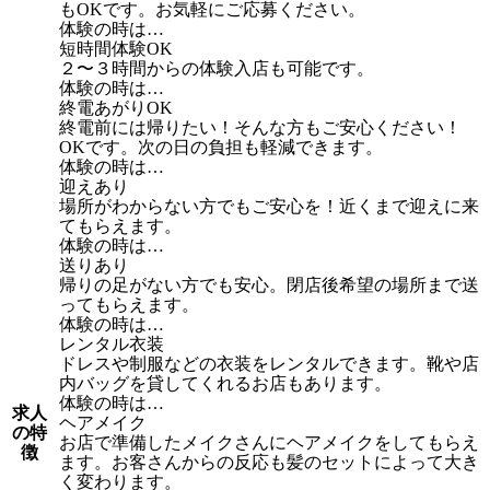
もOKです。お気軽にご応募ください。
体験の時は…
短時間体験OK
２〜３時間からの体験入店も可能です。
体験の時は…
終電あがりOK
終電前には帰りたい！そんな方もご安心ください！
OKです。次の日の負担も軽減できます。
体験の時は…
迎えあり
場所がわからない方でもご安心を！近くまで迎えに来
てもらえます。
体験の時は…
送りあり
帰りの足がない方でも安心。閉店後希望の場所まで送
ってもらえます。
体験の時は…
レンタル衣装
ドレスや制服などの衣装をレンタルできます。靴や店
内バッグを貸してくれるお店もあります。
体験の時は…
求人
ヘアメイク
の特
お店で準備したメイクさんにヘアメイクをしてもらえ
徴
ます。お客さんからの反応も髪のセットによって大き
く変わります。