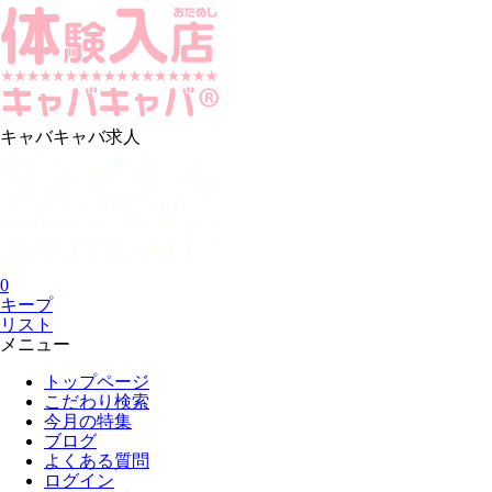
キャバキャバ求人
0
キープ
リスト
メニュー
トップページ
こだわり検索
今月の特集
ブログ
よくある質問
ログイン