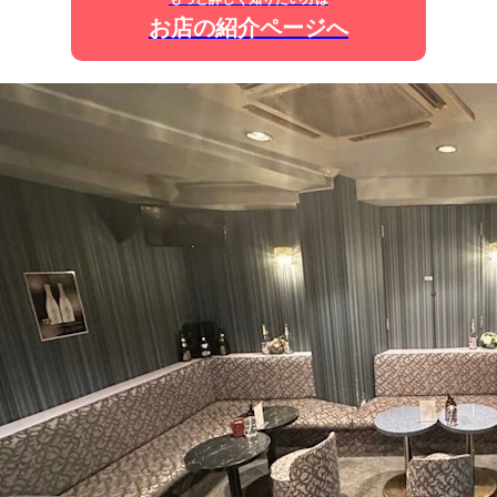
お店の紹介ページへ