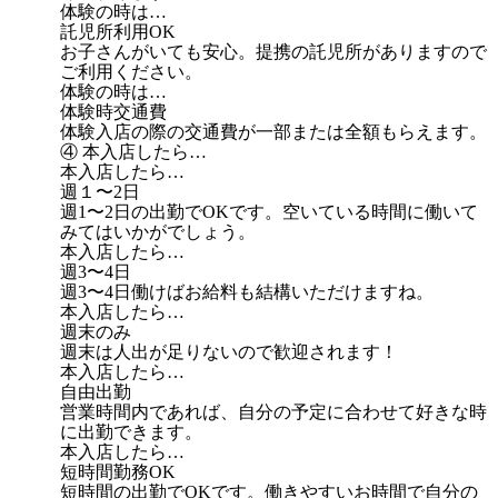
体験の時は…
託児所利用OK
お子さんがいても安心。提携の託児所がありますので
ご利用ください。
体験の時は…
体験時交通費
体験入店の際の交通費が一部または全額もらえます。
④ 本入店したら…
本入店したら…
週１〜2日
週1〜2日の出勤でOKです。空いている時間に働いて
みてはいかがでしょう。
本入店したら…
週3〜4日
週3〜4日働けばお給料も結構いただけますね。
本入店したら…
週末のみ
週末は人出が足りないので歓迎されます！
本入店したら…
自由出勤
営業時間内であれば、自分の予定に合わせて好きな時
に出勤できます。
本入店したら…
短時間勤務OK
短時間の出勤でOKです。働きやすいお時間で自分の