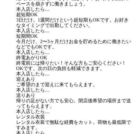
ペースを崩さずに働きましょう。
本入店したら…
超短期OK
3日だけ。1週間だけという超短期もOKです。お好き
なタイミングで出勤してください。
本入店したら…
短期間OK
今月だけ、2〜3ヶ月だけお金を貯めるために働きたい
などでもOKです。
本入店したら…
終電あがりOK
終電前には帰りたい！そんな方もご安心ください！
OKです。次の日の負担も軽減できます。
本入店したら…
迎えあり
ご希望のまで迎えに来てもらえます。
本入店したら…
送りあり
帰りの足がない方でも安心。閉店後希望の場所まで送
ってもらえます。
本入店したら…
レンタル衣装
レンタル衣装で無駄な経費をカット。荷物も最低限で
すみます。
本入店したら…