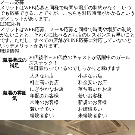
メール応募
メリットはWEB応募と同様で時間や場所の制約がなく、いつ
でも応募できることですが、こちらも対応時間がかかるという
デメリットがあります。
LINE応募
メリットはWEB応募、メール応募と同様で時間や場所の制約
がないことと、それらに比べるとお店のレスポンスも早いこと
です。ただし、すべての店舗がLINE応募に対応していないと
いうデメリットがあります。
職場情報
20代後半～30代位のキャストが活躍中のガール
職場構成の
ズスナック！
補足
連日賑わっているのでしっかりと稼げます！
大きなお店
小さなお店
料金高いお店
料金安いお店
にぎやかなお店
落ち着いたお店
職場の雰囲
年配のお客様
若いお客様
気
常連のお客様
新規のお客様
若い子多い
お姉様多い
経験者多い
未経験者多い