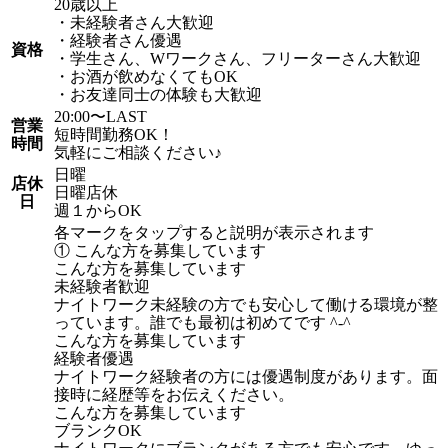
20歳以上
・未経験者さん大歓迎
・経験者さん優遇
資格
・学生さん、Wワークさん、フリーターさん大歓迎
・お酒が飲めなくてもOK
・お友達同士の体験も大歓迎
20:00〜LAST
営業
短時間勤務OK！
時間
気軽にご相談ください♪
日曜
店休
日曜店休
日
週１からOK
各マークをタップすると説明が表示されます
① こんな方を募集しています
こんな方を募集しています
未経験者歓迎
ナイトワーク未経験の方でも安心して働ける環境が整
っています。誰でも最初は初めてです ^-^
こんな方を募集しています
経験者優遇
ナイトワーク経験者の方には優遇制度があります。面
接時に経歴等をお伝えください。
こんな方を募集しています
ブランクOK