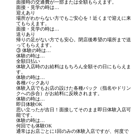
面接時の交通費が一部または全額もらえます。
面接・見学の時は…
迎えあり
場所がわからない方でもご安心を！近くまで迎えに来
てもらえます。
面接・見学の時は…
送りあり
帰りの足がない方でも安心。閉店後希望の場所まで送
ってもらえます。
③ 体験の時は…
体験の時は…
全額日払い
体験入店時のお給料はもちろん全額その日にもらえま
す。
体験の時は…
各種バックあり
体験入店でもお店の設けた各種バック（指名やドリン
クへの歩合）がお給料に反映されます。
体験の時は…
即日体験OK
思い立ったが吉日！面接してそのまま即日体験入店可
能です。
体験の時は…
何回でも体験OK
通常はお店ごとに1回のみの体験入店ですが、何度で