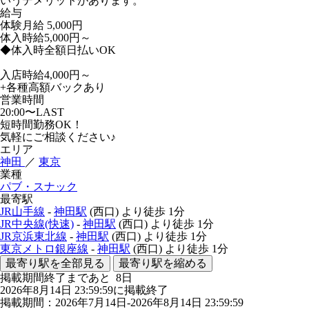
いうデメリットがあります。
給与
体験月給
5,000円
体入時給5,000円～
◆体入時全額日払いOK
入店時給4,000円～
+各種高額バックあり
営業時間
20:00〜LAST
短時間勤務OK！
気軽にご相談ください♪
エリア
神田
／
東京
業種
パブ・スナック
最寄駅
JR山手線
-
神田駅
(西口)
より徒歩
1分
JR中央線(快速)
-
神田駅
(西口)
より徒歩
1分
JR京浜東北線
-
神田駅
(西口)
より徒歩
1分
東京メトロ銀座線
-
神田駅
(西口)
より徒歩
1分
最寄り駅を全部見る
最寄り駅を縮める
掲載期間終了まであと
8
日
2026年8月14日 23:59:59に掲載終了
掲載期間：2026年7月14日-2026年8月14日 23:59:59