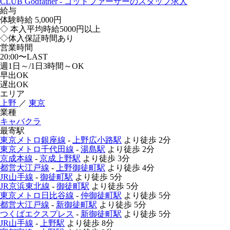
CLUB Godfather - ゴッドファーザーのスタッフ求人
給与
体験時給
5,000円
◇ 本入平均時給5000円以上
◇体入保証時間あり
営業時間
20:00〜LAST
週1日～/1日3時間～OK
早出OK
遅出OK
エリア
上野
／
東京
業種
キャバクラ
最寄駅
東京メトロ銀座線
-
上野広小路駅
より徒歩
2分
東京メトロ千代田線
-
湯島駅
より徒歩
2分
京成本線
-
京成上野駅
より徒歩
3分
都営大江戸線
-
上野御徒町駅
より徒歩
4分
JR山手線
-
御徒町駅
より徒歩
5分
JR京浜東北線
-
御徒町駅
より徒歩
5分
東京メトロ日比谷線
-
仲御徒町駅
より徒歩
5分
都営大江戸線
-
新御徒町駅
より徒歩
5分
つくばエクスプレス
-
新御徒町駅
より徒歩
5分
JR山手線
-
上野駅
より徒歩
8分