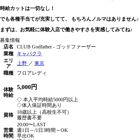
時給カットは一切なし！
でも各種手当てが充実してて、 もちろんノルマはありません♪
まずは、お気軽に体験入店で働きやすさを実感してみてね♪
募集情報
店名
CLUB Godfather - ゴッドファーザー
業種
キャバクラ
エリ
上野
／
東京
ア
職種
フロアレディ
5,000円
体験
時給
◇ 本入平均時給5000円以上
◇体入保証時間あり
18歳以上（高校生不可）
資格
履歴書不要
20:00〜LAST
営業
週1日～/1日3時間～OK
時間
早出OK