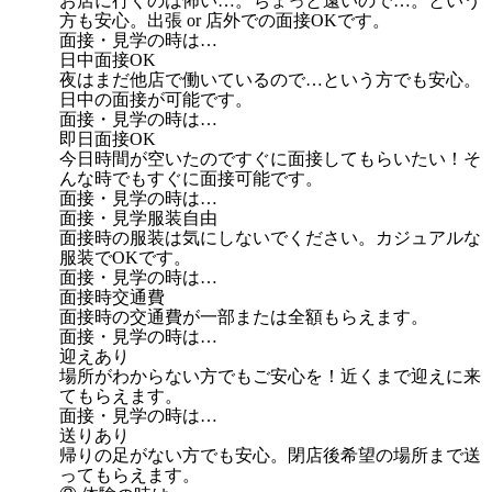
お店に行くのは怖い…。ちょっと遠いので…。という
方も安心。出張 or 店外での面接OKです。
面接・見学の時は…
日中面接OK
夜はまだ他店で働いているので…という方でも安心。
日中の面接が可能です。
面接・見学の時は…
即日面接OK
今日時間が空いたのですぐに面接してもらいたい！そ
んな時でもすぐに面接可能です。
面接・見学の時は…
面接・見学服装自由
面接時の服装は気にしないでください。カジュアルな
服装でOKです。
面接・見学の時は…
面接時交通費
面接時の交通費が一部または全額もらえます。
面接・見学の時は…
迎えあり
場所がわからない方でもご安心を！近くまで迎えに来
てもらえます。
面接・見学の時は…
送りあり
帰りの足がない方でも安心。閉店後希望の場所まで送
ってもらえます。