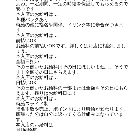
よね。一定期間、一定の時給を保証してもらえるので
安心です。
本入店のお給料は…
各種バックあり
時給の他に指名や同伴、ドリンク等に歩合がつきま
す。
本入店のお給料は…
前払いOK
お給料の前払いOKです。詳しくはお店に相談しまし
ょう。
本入店のお給料は…
全額日払い
その日働いたお給料はその日にほしいよね…。そうで
す！全額その日にもらえます。
本入店のお給料は…
日払いOK
その日働いたお給料の一部または全額をその日にもら
えます。残りはお給料日に！
本入店のお給料は…
時給スライド制
指名本数や売上、ポイントにより時給が変わります。
頑張った分は自分に返ってくる仕組みになっていま
す。
本入店のお給料は…
月1回給与