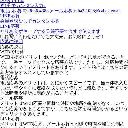
WEBで応募
約1分でカンタン入力♪
電
話
応
募
03-3836-4388
メール応募
caba2-1025@caba2.email
LINE応募
会員登録なしでカンタン応募
LINE応募
とりあえずキープする
登録不要で今すぐ使えます
お問い合わせだけでも大丈夫。お気軽にどうぞ！
応募の説明
応募の説明
WEBで応募
WEB応募のメリットはいつでも、どこでも応募ができること
で、一番オーソドックスな応募方法です。ただし、対応時間が
かかるというデメリットもあります。サイト的にはこちらの応
募方法をオススメしています(^-^)
電話応募
電話応募のメリットは、とにかくスピードです。当日体験入店
したい時やすぐに連絡を取りたい時などに最適です。デメリッ
トは時間や場所に制約があることです。
メール応募
メリットはWEB応募と同様で時間や場所の制約がなく、いつ
でも応募できることですが、こちらも対応時間がかかるという
デメリットがあります。
LINE応募
メリットはWEB応募、メール応募と同様で時間や場所の制約