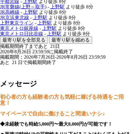
宇都宮線
-
上野駅
より徒歩
8分
JR常磐線(上野～取手)
-
上野駅
より徒歩
8分
JR高崎線
-
上野駅
より徒歩
8分
JR京浜東北線
-
上野駅
より徒歩
8分
上野東京ライン
-
上野駅
より徒歩
8分
東京メトロ銀座線
-
上野駅
より徒歩
8分
東京メトロ日比谷線
-
上野駅
より徒歩
8分
最寄り駅を全部見る
最寄り駅を縮める
掲載期間終了まであと
21
日
2026年8月26日 23:59:59に掲載終了
掲載期間：2026年7月26日-2026年8月26日 23:59:59
あと
21
日で掲載期間終了
メッセージ
初心者の方も経験者の方も気軽に稼げる待遇をご用
意！
マイペースで自由に働けること間違いナシ♪
◆未経験でも時給5,000円〜最大8,000円が可能です！