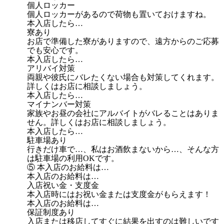
個人ロッカー
個人ロッカーがあるので荷物も置いておけますね。
本入店したら…
寮あり
お店で準備した寮がありますので、遠方からのご応募
でも安心です。
本入店したら…
アリバイ対策
両親や彼氏にバレたくない場合も対策してくれます。
詳しくはお店に相談しましょう。
本入店したら…
マイナンバー対策
家族やお昼の会社にアルバイトがバレることはありま
せん。詳しくはお店に相談しましょう。
本入店したら…
駐車場あり
行きだけ車で…、私はお酒飲まないから…、そんな方
は駐車場の利用OKです。
⑤ 本入店のお給料は…
本入店のお給料は…
入店祝い金・支度金
本入店時にはお祝い金または支度金がもらえます！
本入店のお給料は…
保証制度あり
入店または移店してすぐに結果を出すのは難しいです