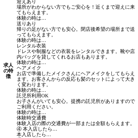
迎えあり
場所がわからない方でもご安心を！近くまで迎えに来
てもらえます。
体験の時は…
送りあり
帰りの足がない方でも安心。閉店後希望の場所まで送
ってもらえます。
体験の時は…
レンタル衣装
ドレスや制服などの衣装をレンタルできます。靴や店
内バッグを貸してくれるお店もあります。
体験の時は…
求人
ヘアメイク
の特
お店で準備したメイクさんにヘアメイクをしてもらえ
徴
ます。お客さんからの反応も髪のセットによって大き
く変わります。
体験の時は…
託児所利用OK
お子さんがいても安心。提携の託児所がありますので
ご利用ください。
体験の時は…
体験時交通費
体験入店の際の交通費が一部または全額もらえます。
④ 本入店したら…
本入店したら…