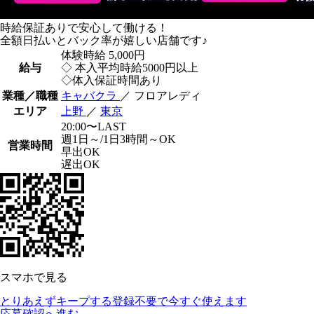
時給保証ありで安心して働ける！
全額日払いとバック率が嬉しい店舗です♪
体験時給
5,000円
給与
◇ 本入平均時給5000円以上
◇体入保証時間あり
業種／職種
キャバクラ
／ フロアレディ
エリア
上野
／
東京
20:00〜LAST
週1日～/1日3時間～OK
営業時間
早出OK
遅出OK
スマホで見る
とりあえずキープする
登録不要で今すぐ使えます
応募確認へ進む