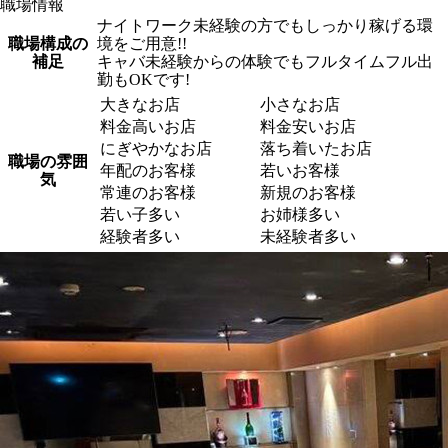
職場情報
ナイトワーク未経験の方でもしっかり稼げる環
職場構成の
境をご用意!!
補足
キャバ未経験からの体験でもフルタイムフル出
勤もOKです!
大きなお店
小さなお店
料金高いお店
料金安いお店
にぎやかなお店
落ち着いたお店
職場の雰囲
年配のお客様
若いお客様
気
常連のお客様
新規のお客様
若い子多い
お姉様多い
経験者多い
未経験者多い