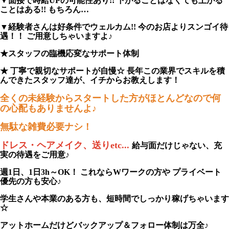
▼面接で時給UPの可能性あり!! 下がることはなくても上がる
ことはある!! もちろん…
▼経験者さんは好条件でウェルカム!! 今のお店よりスンゴイ待
遇！！ ご用意しちゃいますよ♪
★スタッフの臨機応変なサポート体制
★ 丁寧で親切なサポートが自慢☆ 長年この業界でスキルを積
んできたスタッフ達が、イチからお教えします！
全くの未経験からスタートした方がほとんどなので何
の心配もありませんよ♪
無駄な雑費必要ナシ！
ドレス・ヘアメイク、送りetc...
給与面だけじゃない、充
実の待遇をご用意♪
週1日、1日3h～OK！ これならWワークの方や プライベート
優先の方も安心♪
学生さんや本業のある方も、短時間でしっかり稼げちゃいます
☆
アットホームだけどバックアップ＆フォロー体制は万全♪