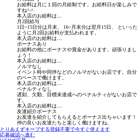
お給料は月に１回の月給制です。お給料日が楽しみで
すね^-^
本入店のお給料は…
月2回給与
1日~15日分は月末、 16~月末分は翌月15日、 といった
ように月2回お給料が支払われます。
本入店のお給料は…
ボーナスあり
お給料の他にボーナスや賞金があります。頑張りまし
ょう！
本入店のお給料は…
ノルマなし
イベント時や同伴などのノルマがないお店です。自分
のペースで働けます。
本入店のお給料は…
ペナルティなし
遅刻、欠勤、目標未達成へのペナルティがないお店で
す。
本入店のお給料は…
友達紹介ボーナス
お友達を紹介してもらえるとボーナス出ちゃいます！
仲の良いお友達たちと楽しく働けますね。
とりあえずキープする
登録不要で今すぐ使えます
応募確認へ進む