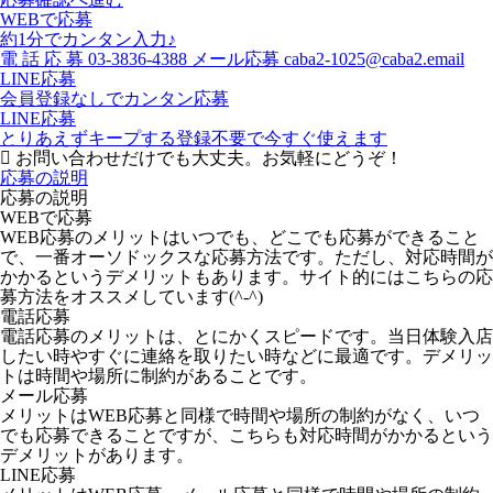
WEBで応募
約1分でカンタン入力♪
電
話
応
募
03-3836-4388
メール応募
caba2-1025@caba2.email
LINE応募
会員登録なしでカンタン応募
LINE応募
とりあえずキープする
登録不要で今すぐ使えます
お問い合わせだけでも大丈夫。お気軽にどうぞ！
応募の説明
応募の説明
WEBで応募
WEB応募のメリットはいつでも、どこでも応募ができること
で、一番オーソドックスな応募方法です。ただし、対応時間が
かかるというデメリットもあります。サイト的にはこちらの応
募方法をオススメしています(^-^)
電話応募
電話応募のメリットは、とにかくスピードです。当日体験入店
したい時やすぐに連絡を取りたい時などに最適です。デメリッ
トは時間や場所に制約があることです。
メール応募
メリットはWEB応募と同様で時間や場所の制約がなく、いつ
でも応募できることですが、こちらも対応時間がかかるという
デメリットがあります。
LINE応募