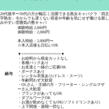
20代後半〜50代の方が幅広く活躍できる熟女キャバクラ「四文
字熟女」今からでも遅くない容姿や年齢を気にせず働ける親し
みやすい雰囲気の塾キャバ
体験時給
2,000円
体験時給：2,000円
本入時給：2,000円〜
☆本入店後も日払いOK
▼==================▼
・お給料から税金カットなし
・各種バックあり
・お友達と一緒のご応募OK
・ボーナスあり
給与
・レンタル衣装あり(ドレス・スーツ)
・年齢問わず大歓迎
・OLさん・主婦の方・フリーター・シングルマザ
ーさん大歓迎
・ブランクがあってもOK
・ダブルワークOK
・お酒が飲めなくてもOK(ソフトドリンクあり)
・上下関係・派閥一切なし