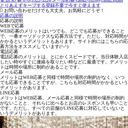
電
話
応
募
070-3522-3224
メール応募
caba2-1826@caba2.email
とりあえずキープする
登録不要で今すぐ使えます
お問い合わせだけでも大丈夫。お気軽にどうぞ！
応募の説明
応募の説明
WEBで応募
WEB応募のメリットはいつでも、どこでも応募ができること
で、一番オーソドックスな応募方法です。ただし、対応時間が
かかるというデメリットもあります。サイト的にはこちらの応
募方法をオススメしています(^-^)
電話応募
電話応募のメリットは、とにかくスピードです。当日体験入店
したい時やすぐに連絡を取りたい時などに最適です。デメリッ
トは時間や場所に制約があることです。
メール応募
メリットはWEB応募と同様で時間や場所の制約がなく、いつ
でも応募できることですが、こちらも対応時間がかかるという
デメリットがあります。
LINE応募
メリットはWEB応募、メール応募と同様で時間や場所の制約
がないことと、それらに比べるとお店のレスポンスも早いこと
です。ただし、すべての店舗がLINE応募に対応していないと
いうデメリットがあります。