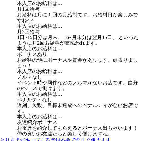
本入店のお給料は…
月1回給与
お給料は月に１回の月給制です。お給料日が楽しみで
すね^-^
本入店のお給料は…
月2回給与
1日~15日分は月末、 16~月末分は翌月15日、 といった
ように月2回お給料が支払われます。
本入店のお給料は…
ボーナスあり
お給料の他にボーナスや賞金があります。頑張りまし
ょう！
本入店のお給料は…
ノルマなし
イベント時や同伴などのノルマがないお店です。自分
のペースで働けます。
本入店のお給料は…
ペナルティなし
遅刻、欠勤、目標未達成へのペナルティがないお店で
す。
本入店のお給料は…
友達紹介ボーナス
お友達を紹介してもらえるとボーナス出ちゃいます！
仲の良いお友達たちと楽しく働けますね。
とりあえずキープする
登録不要で今すぐ使えます