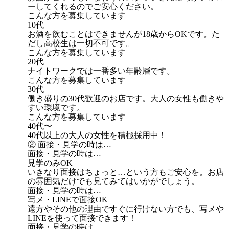
ーしてくれるのでご安心ください。
こんな方を募集しています
10代
お酒を飲むことはできませんが18歳からOKです。た
だし高校生は一切不可です。
こんな方を募集しています
20代
ナイトワークでは一番多い年齢層です。
こんな方を募集しています
30代
働き盛りの30代歓迎のお店です。大人の女性も働きや
すい環境です。
こんな方を募集しています
40代〜
40代以上の大人の女性を積極採用中！
② 面接・見学の時は…
面接・見学の時は…
見学のみOK
いきなり面接はちょっと…という方もご安心を。お店
の雰囲気だけでも見てみてはいかがでしょう。
面接・見学の時は…
写メ・LINEで面接OK
遠方やその他の理由ですぐに行けない方でも、写メや
LINEを使って面接できます！
面接・見学の時は…