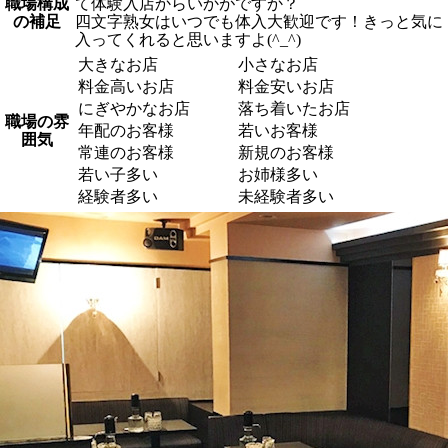
職場構成
て体験入店からいかがですか？
の補足
四文字熟女はいつでも体入大歓迎です！きっと気に
入ってくれると思いますよ(^_^)
大きなお店
小さなお店
料金高いお店
料金安いお店
にぎやかなお店
落ち着いたお店
職場の雰
年配のお客様
若いお客様
囲気
常連のお客様
新規のお客様
若い子多い
お姉様多い
経験者多い
未経験者多い