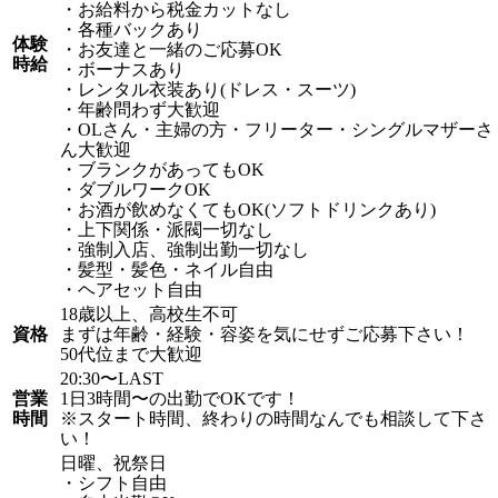
・お給料から税金カットなし
・各種バックあり
体験
・お友達と一緒のご応募OK
時給
・ボーナスあり
・レンタル衣装あり(ドレス・スーツ)
・年齢問わず大歓迎
・OLさん・主婦の方・フリーター・シングルマザーさ
ん大歓迎
・ブランクがあってもOK
・ダブルワークOK
・お酒が飲めなくてもOK(ソフトドリンクあり)
・上下関係・派閥一切なし
・強制入店、強制出勤一切なし
・髪型・髪色・ネイル自由
・ヘアセット自由
18歳以上、高校生不可
資格
まずは年齢・経験・容姿を気にせずご応募下さい！
50代位まで大歓迎
20:30〜LAST
営業
1日3時間〜の出勤でOKです！
時間
※スタート時間、終わりの時間なんでも相談して下さ
い！
日曜、祝祭日
・シフト自由