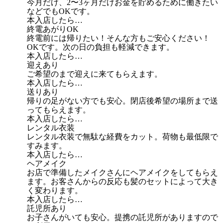
今月だけ、2〜3ヶ月だけお金を貯めるために働きたい
などでもOKです。
本入店したら…
終電あがりOK
終電前には帰りたい！そんな方もご安心ください！
OKです。次の日の負担も軽減できます。
本入店したら…
迎えあり
ご希望のまで迎えに来てもらえます。
本入店したら…
送りあり
帰りの足がない方でも安心。閉店後希望の場所まで送
ってもらえます。
本入店したら…
レンタル衣装
レンタル衣装で無駄な経費をカット。荷物も最低限で
すみます。
本入店したら…
ヘアメイク
お店で準備したメイクさんにヘアメイクをしてもらえ
ます。お客さんからの反応も髪のセットによって大き
く変わります。
本入店したら…
託児所あり
お子さんがいても安心。提携の託児所がありますので