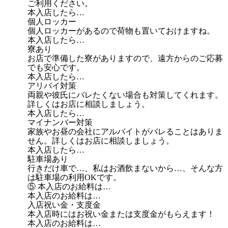
ご利用ください。
本入店したら…
個人ロッカー
個人ロッカーがあるので荷物も置いておけますね。
本入店したら…
寮あり
お店で準備した寮がありますので、遠方からのご応募
でも安心です。
本入店したら…
アリバイ対策
両親や彼氏にバレたくない場合も対策してくれます。
詳しくはお店に相談しましょう。
本入店したら…
マイナンバー対策
家族やお昼の会社にアルバイトがバレることはありま
せん。詳しくはお店に相談しましょう。
本入店したら…
駐車場あり
行きだけ車で…、私はお酒飲まないから…、そんな方
は駐車場の利用OKです。
⑤ 本入店のお給料は…
本入店のお給料は…
入店祝い金・支度金
本入店時にはお祝い金または支度金がもらえます！
本入店のお給料は…