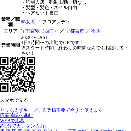
・強制入店、強制出勤一切なし
・髪型・髪色・ネイル自由
・ヘアセット自由
業種／職
熟女系
／ フロアレディ
種
エリア
宇都宮駅（西口）
／
宇都宮市
／
栃木
20:30〜LAST
1日3時間〜の出勤でOKです！
営業時間
※スタート時間、終わりの時間なんでも相談して下
さい！
スマホで見る
とりあえずキープする
登録不要で今すぐ使えます
応募確認へ進む
WEBで応募
約1分でカンタン入力♪