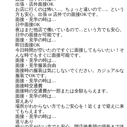
出張・店外面接OK
お店に行くのは怖い…。ちょっと遠いので…。という
方も安心。出張 or 店外での面接OKです。
面接・見学の時は…
日中面接OK
夜はまだ他店で働いているので…という方でも安心。
日中の面接が可能です。
面接・見学の時は…
即日面接OK
今日時間が空いたのですぐに面接してもらいたい！そ
んな時でもすぐに面接可能です。
面接・見学の時は…
面接・見学服装自由
面接時の服装は気にしないでください。カジュアルな
服装でOKです。
面接・見学の時は…
面接時交通費
面接時の交通費が一部または全額もらえます。
面接・見学の時は…
迎えあり
場所がわからない方でもご安心を！近くまで迎えに来
てもらえます。
面接・見学の時は…
送りあり
帰りの足がない方でも安心。閉店後希望の場所まで送