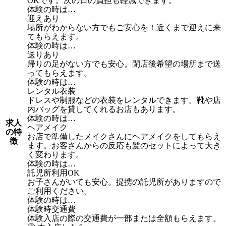
OKです。次の日の負担も軽減できます。
体験の時は…
迎えあり
場所がわからない方でもご安心を！近くまで迎えに来
てもらえます。
体験の時は…
送りあり
帰りの足がない方でも安心。閉店後希望の場所まで送
ってもらえます。
体験の時は…
レンタル衣装
ドレスや制服などの衣装をレンタルできます。靴や店
内バッグを貸してくれるお店もあります。
体験の時は…
求人
ヘアメイク
の特
お店で準備したメイクさんにヘアメイクをしてもらえ
徴
ます。お客さんからの反応も髪のセットによって大き
く変わります。
体験の時は…
託児所利用OK
お子さんがいても安心。提携の託児所がありますので
ご利用ください。
体験の時は…
体験時交通費
体験入店の際の交通費が一部または全額もらえます。