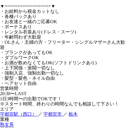
▼==================▼
・お給料から税金カットなし
・各種バックあり
・お友達と一緒のご応募OK
・ボーナスあり
・レンタル衣装あり(ドレス・スーツ)
・年齢問わず大歓迎
・OLさん・主婦の方・フリーター・シングルマザーさん大歓
迎
・ブランクがあってもOK
・ダブルワークOK
・お酒が飲めなくてもOK(ソフトドリンクあり)
・上下関係・派閥一切なし
・強制入店、強制出勤一切なし
・髪型・髪色・ネイル自由
・ヘアセット自由
営業時間
20:30〜LAST
1日3時間〜の出勤でOKです！
※スタート時間、終わりの時間なんでも相談して下さい！
エリア
宇都宮駅（西口）
／
宇都宮市
／
栃木
業種
熟女系