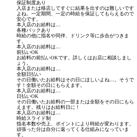
保証制度あり
入店または移店してすぐに結果を出すのは難しいです
よね。一定期間、一定の時給を保証してもらえるので
安心です。
本入店のお給料は…
各種バックあり
時給の他に指名や同伴、ドリンク等に歩合がつきま
す。
本入店のお給料は…
前払いOK
お給料の前払いOKです。詳しくはお店に相談しまし
ょう。
本入店のお給料は…
全額日払い
その日働いたお給料はその日にほしいよね…。そうで
す！全額その日にもらえます。
本入店のお給料は…
日払いOK
その日働いたお給料の一部または全額をその日にもら
えます。残りはお給料日に！
本入店のお給料は…
時給スライド制
指名本数や売上、ポイントにより時給が変わります。
頑張った分は自分に返ってくる仕組みになっていま
す。