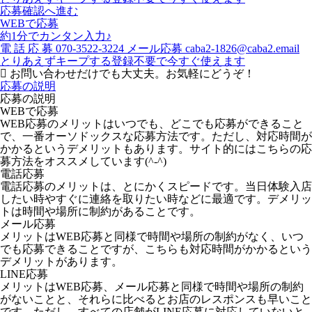
応募確認へ進む
WEBで応募
約1分でカンタン入力♪
電
話
応
募
070-3522-3224
メール応募
caba2-1826@caba2.email
とりあえずキープする
登録不要で今すぐ使えます
お問い合わせだけでも大丈夫。お気軽にどうぞ！
応募の説明
応募の説明
WEBで応募
WEB応募のメリットはいつでも、どこでも応募ができること
で、一番オーソドックスな応募方法です。ただし、対応時間が
かかるというデメリットもあります。サイト的にはこちらの応
募方法をオススメしています(^-^)
電話応募
電話応募のメリットは、とにかくスピードです。当日体験入店
したい時やすぐに連絡を取りたい時などに最適です。デメリッ
トは時間や場所に制約があることです。
メール応募
メリットはWEB応募と同様で時間や場所の制約がなく、いつ
でも応募できることですが、こちらも対応時間がかかるという
デメリットがあります。
LINE応募
メリットはWEB応募、メール応募と同様で時間や場所の制約
がないことと、それらに比べるとお店のレスポンスも早いこと
です。ただし、すべての店舗がLINE応募に対応していないと