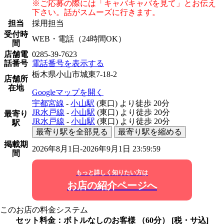
※ご応募の際には「キャバキャバを見て」とお伝え
下さい。話がスムーズに行きます。
担当
採用担当
受付時
WEB・電話（24時間OK）
間
店舗電
0285-39-7623
話番号
電話番号を表示する
栃木県小山市城東7-18-2
店舗所
在地
Googleマップを開く
宇都宮線
-
小山駅
(東口)
より徒歩
20分
JR水戸線
-
小山駅
(東口)
より徒歩
20分
最寄り
JR水戸線
-
小山駅
(東口)
より徒歩
20分
駅
最寄り駅を全部見る
最寄り駅を縮める
掲載期
2026年8月1日-2026年9月1日 23:59:59
間
もっと詳しく知りたい方は
お店の紹介ページへ
このお店の料金システム
セット料金：ボトルなしのお客様 （60分） [税・サ込]