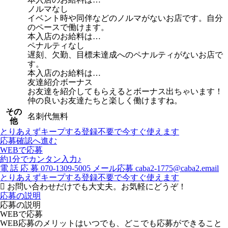
ノルマなし
イベント時や同伴などのノルマがないお店です。自分
のペースで働けます。
本入店のお給料は…
ペナルティなし
遅刻、欠勤、目標未達成へのペナルティがないお店で
す。
本入店のお給料は…
友達紹介ボーナス
お友達を紹介してもらえるとボーナス出ちゃいます！
仲の良いお友達たちと楽しく働けますね。
その
名刺代無料
他
とりあえずキープする
登録不要で今すぐ使えます
応募確認へ進む
WEBで応募
約1分でカンタン入力♪
電
話
応
募
070-1309-5005
メール応募
caba2-1775@caba2.email
とりあえずキープする
登録不要で今すぐ使えます
お問い合わせだけでも大丈夫。お気軽にどうぞ！
応募の説明
応募の説明
WEBで応募
WEB応募のメリットはいつでも、どこでも応募ができること