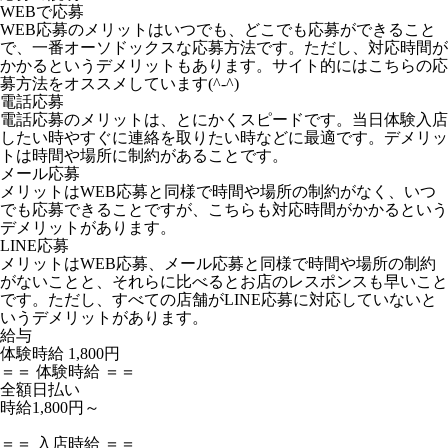
WEBで応募
WEB応募のメリットはいつでも、どこでも応募ができること
で、一番オーソドックスな応募方法です。ただし、対応時間が
かかるというデメリットもあります。サイト的にはこちらの応
募方法をオススメしています(^-^)
電話応募
電話応募のメリットは、とにかくスピードです。当日体験入店
したい時やすぐに連絡を取りたい時などに最適です。デメリッ
トは時間や場所に制約があることです。
メール応募
メリットはWEB応募と同様で時間や場所の制約がなく、いつ
でも応募できることですが、こちらも対応時間がかかるという
デメリットがあります。
LINE応募
メリットはWEB応募、メール応募と同様で時間や場所の制約
がないことと、それらに比べるとお店のレスポンスも早いこと
です。ただし、すべての店舗がLINE応募に対応していないと
いうデメリットがあります。
給与
体験時給
1,800円
＝＝ 体験時給 ＝＝
全額日払い
時給1,800円～
＝＝ 入店時給 ＝＝