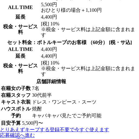
5,500円
ALL TIME
おひとり様の場合＋1,100円
延長
4,400円
[税] 10%
税金・サービス
※税金・サービス料は上記金額に含まれま
料
す
セット料金：ボトルキープのお客様 （60分） [税・サ込]
ALL TIME
4,400円
延長
4,400円
[税] 10%
税金・サービス
※税金・サービス料は上記金額に含まれま
料
す
店舗詳細情報
在籍女の子数
7名
在籍スタッフ
30代前半
キャスト衣装
ドレス・ワンピース・スーツ
ハウスボトル
焼酎
予約
キャバキャバ見たでご予約可能
目安予算
5,500円〜
とりあえずキープする
登録不要で今すぐ使えます
応募確認へ進む