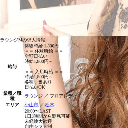
ラウンジMの求人情報
体験時給
1,800円
＝＝ 体験時給 ＝＝
全額日払い
時給1,800円～
給与
＝＝ 入店時給 ＝＝
時給1,800円～
各種手当あり
日払いOK
業種／職
ラウンジ
／ フロアレディ
種
エリア
小山市
／
栃木
20:00〜LAST
1日3時間から勤務可能
未経験大歓迎
自由シフト制