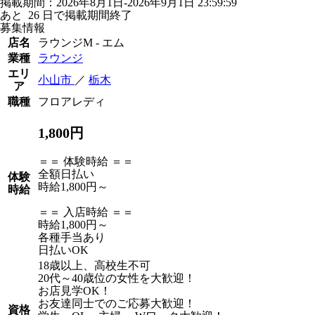
掲載期間：2026年8月1日-2026年9月1日 23:59:59
あと
26
日で掲載期間終了
募集情報
店名
ラウンジM - エム
業種
ラウンジ
エリ
小山市
／
栃木
ア
職種
フロアレディ
1,800円
＝＝ 体験時給 ＝＝
全額日払い
体験
時給1,800円～
時給
＝＝ 入店時給 ＝＝
時給1,800円～
各種手当あり
日払いOK
18歳以上、高校生不可
20代～40歳位の女性を大歓迎！
お店見学OK！
お友達同士でのご応募大歓迎！
資格