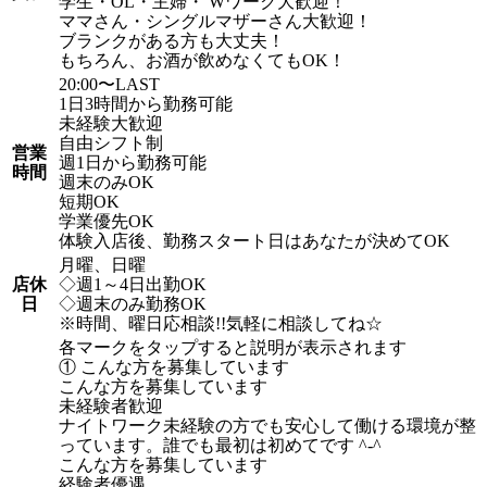
学生・OL・主婦・ Wワーク大歓迎！
ママさん・シングルマザーさん大歓迎！
ブランクがある方も大丈夫！
もちろん、お酒が飲めなくてもOK！
20:00〜LAST
1日3時間から勤務可能
未経験大歓迎
自由シフト制
営業
週1日から勤務可能
時間
週末のみOK
短期OK
学業優先OK
体験入店後、勤務スタート日はあなたが決めてOK
月曜、日曜
店休
◇週1～4日出勤OK
日
◇週末のみ勤務OK
※時間、曜日応相談!!気軽に相談してね☆
各マークをタップすると説明が表示されます
① こんな方を募集しています
こんな方を募集しています
未経験者歓迎
ナイトワーク未経験の方でも安心して働ける環境が整
っています。誰でも最初は初めてです ^-^
こんな方を募集しています
経験者優遇