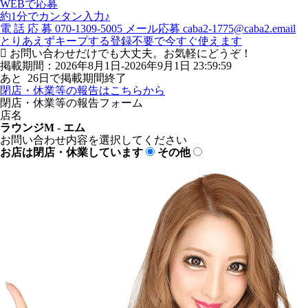
WEBで応募
約1分でカンタン入力♪
電
話
応
募
070-1309-5005
メール応募
caba2-1775@caba2.email
とりあえずキープする
登録不要で今すぐ使えます
お問い合わせだけでも大丈夫。お気軽にどうぞ！
掲載期間：2026年8月1日-2026年9月1日 23:59:59
あと
26
日で掲載期間終了
閉店・休業等の報告はこちらから
閉店・休業等の報告フォーム
店名
ラウンジM - エム
お問い合わせ内容を選択してください
お店は閉店・休業しています
その他