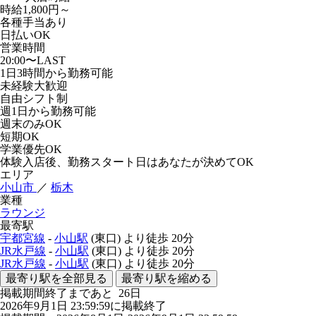
時給1,800円～
各種手当あり
日払いOK
営業時間
20:00〜LAST
1日3時間から勤務可能
未経験大歓迎
自由シフト制
週1日から勤務可能
週末のみOK
短期OK
学業優先OK
体験入店後、勤務スタート日はあなたが決めてOK
エリア
小山市
／
栃木
業種
ラウンジ
最寄駅
宇都宮線
-
小山駅
(東口)
より徒歩
20分
JR水戸線
-
小山駅
(東口)
より徒歩
20分
JR水戸線
-
小山駅
(東口)
より徒歩
20分
最寄り駅を全部見る
最寄り駅を縮める
掲載期間終了まであと
26
日
2026年9月1日 23:59:59に掲載終了