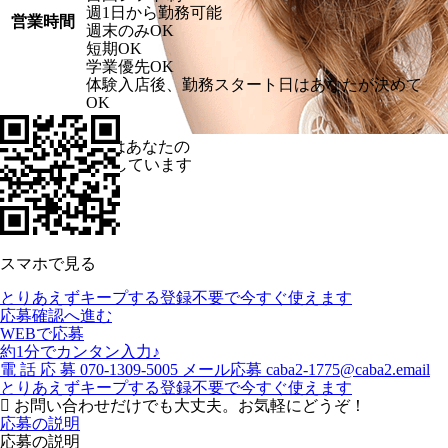
週1日から勤務可能
営業時間
週末のみOK
短期OK
学業優先OK
体験入店後、勤務スタート日はあなたが決めて
OK
キャバキャバ
はあなたの
Ⓡ
体験入店を応援しています
スマホで見る
とりあえずキープする
登録不要で今すぐ使えます
応募確認へ進む
WEBで応募
約1分でカンタン入力♪
電
話
応
募
070-1309-5005
メール応募
caba2-1775@caba2.email
とりあえずキープする
登録不要で今すぐ使えます
お問い合わせだけでも大丈夫。お気軽にどうぞ！
応募の説明
応募の説明