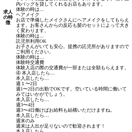
内バッグを貸してくれるお店もあります。
体験の時は…
求人
ヘアメイク
の特
お店で準備したメイクさんにヘアメイクをしてもらえ
徴
ます。お客さんからの反応も髪のセットによって大き
く変わります。
体験の時は…
託児所利用OK
お子さんがいても安心。提携の託児所がありますので
ご利用ください。
体験の時は…
体験時交通費
体験入店の際の交通費が一部または全額もらえます。
④ 本入店したら…
本入店したら…
週１〜2日
週1〜2日の出勤でOKです。空いている時間に働いて
みてはいかがでしょう。
本入店したら…
週3〜4日
週3〜4日働けばお給料も結構いただけますね。
本入店したら…
週末のみ
週末は人出が足りないので歓迎されます！
本入店したら…