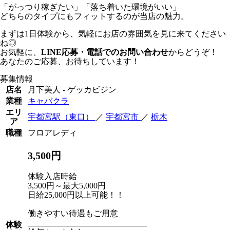
「がっつり稼ぎたい」「落ち着いた環境がいい」
どちらのタイプにもフィットするのが当店の魅力。
まずは1日体験から、気軽にお店の雰囲気を見に来てください
ね◎
お気軽に、
LINE応募・電話でのお問い合わせ
からどうぞ！
あなたのご応募、お待ちしています！
募集情報
店名
月下美人 - ゲッカビジン
業種
キャバクラ
エリ
宇都宮駅（東口）
／
宇都宮市
／
栃木
ア
職種
フロアレディ
3,500円
体験入店時給
3,500円～最大5,000円
日給25,000円以上可能！！
働きやすい待遇もご用意
_____________________________
体験