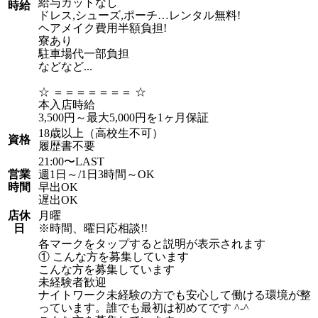
給与カットなし
時給
ドレス,シューズ,ポーチ…レンタル無料!
ヘアメイク費用半額負担!
寮あり
駐車場代一部負担
などなど...
☆ ＝＝＝＝＝＝＝ ☆
本入店時給
3,500円～最大5,000円を1ヶ月保証
18歳以上（高校生不可）
資格
履歴書不要
21:00〜LAST
営業
週1日～/1日3時間～OK
時間
早出OK
遅出OK
店休
月曜
日
※時間、曜日応相談!!
各マークをタップすると説明が表示されます
① こんな方を募集しています
こんな方を募集しています
未経験者歓迎
ナイトワーク未経験の方でも安心して働ける環境が整
っています。誰でも最初は初めてです ^-^