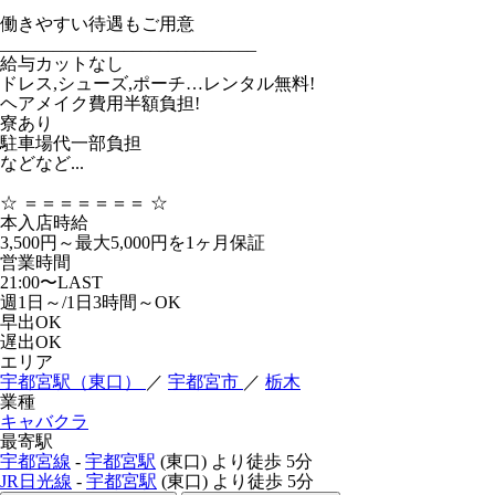
働きやすい待遇もご用意
_____________________________
給与カットなし
ドレス,シューズ,ポーチ…レンタル無料!
ヘアメイク費用半額負担!
寮あり
駐車場代一部負担
などなど...
☆ ＝＝＝＝＝＝＝ ☆
本入店時給
3,500円～最大5,000円を1ヶ月保証
営業時間
21:00〜LAST
週1日～/1日3時間～OK
早出OK
遅出OK
エリア
宇都宮駅（東口）
／
宇都宮市
／
栃木
業種
キャバクラ
最寄駅
宇都宮線
-
宇都宮駅
(東口)
より徒歩
5分
JR日光線
-
宇都宮駅
(東口)
より徒歩
5分