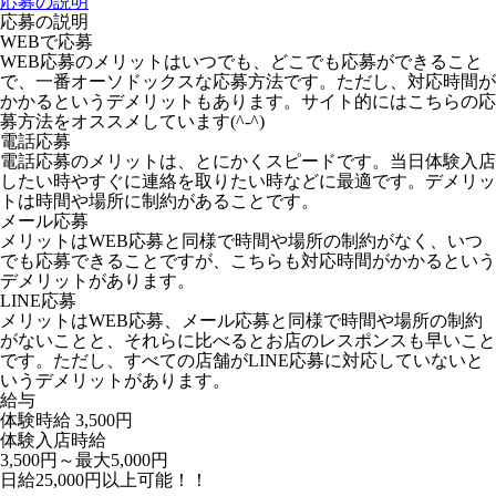
応募の説明
応募の説明
WEBで応募
WEB応募のメリットはいつでも、どこでも応募ができること
で、一番オーソドックスな応募方法です。ただし、対応時間が
かかるというデメリットもあります。サイト的にはこちらの応
募方法をオススメしています(^-^)
電話応募
電話応募のメリットは、とにかくスピードです。当日体験入店
したい時やすぐに連絡を取りたい時などに最適です。デメリッ
トは時間や場所に制約があることです。
メール応募
メリットはWEB応募と同様で時間や場所の制約がなく、いつ
でも応募できることですが、こちらも対応時間がかかるという
デメリットがあります。
LINE応募
メリットはWEB応募、メール応募と同様で時間や場所の制約
がないことと、それらに比べるとお店のレスポンスも早いこと
です。ただし、すべての店舗がLINE応募に対応していないと
いうデメリットがあります。
給与
体験時給
3,500円
体験入店時給
3,500円～最大5,000円
日給25,000円以上可能！！