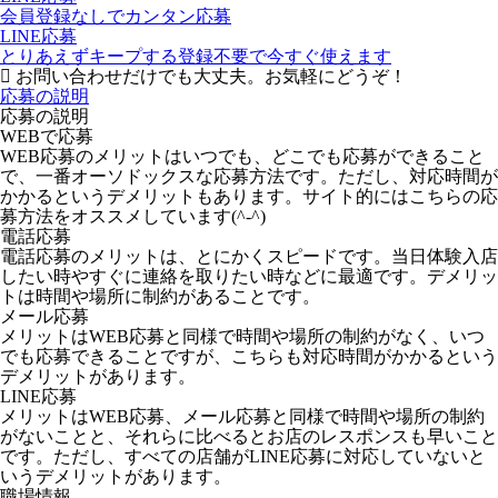
会員登録なしでカンタン応募
LINE応募
とりあえずキープする
登録不要で今すぐ使えます
お問い合わせだけでも大丈夫。お気軽にどうぞ！
応募の説明
応募の説明
WEBで応募
WEB応募のメリットはいつでも、どこでも応募ができること
で、一番オーソドックスな応募方法です。ただし、対応時間が
かかるというデメリットもあります。サイト的にはこちらの応
募方法をオススメしています(^-^)
電話応募
電話応募のメリットは、とにかくスピードです。当日体験入店
したい時やすぐに連絡を取りたい時などに最適です。デメリッ
トは時間や場所に制約があることです。
メール応募
メリットはWEB応募と同様で時間や場所の制約がなく、いつ
でも応募できることですが、こちらも対応時間がかかるという
デメリットがあります。
LINE応募
メリットはWEB応募、メール応募と同様で時間や場所の制約
がないことと、それらに比べるとお店のレスポンスも早いこと
です。ただし、すべての店舗がLINE応募に対応していないと
いうデメリットがあります。
職場情報