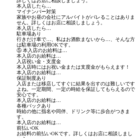
詳しくはお店に相談しましょう。
本入店したら…
マイナンバー対策
家族やお昼の会社にアルバイトがバレることはありま
せん。詳しくはお店に相談しましょう。
本入店したら…
駐車場あり
行きだけ車で…、私はお酒飲まないから…、そんな方
は駐車場の利用OKです。
⑤ 本入店のお給料は…
本入店のお給料は…
入店祝い金・支度金
本入店時にはお祝い金または支度金がもらえます！
本入店のお給料は…
保証制度あり
入店または移店してすぐに結果を出すのは難しいです
よね。一定期間、一定の時給を保証してもらえるので
安心です。
本入店のお給料は…
各種バックあり
時給の他に指名や同伴、ドリンク等に歩合がつきま
す。
本入店のお給料は…
前払いOK
お給料の前払いOKです。詳しくはお店に相談しまし