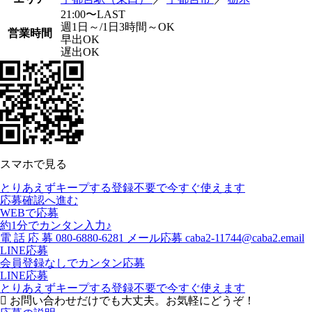
21:00〜LAST
週1日～/1日3時間～OK
営業時間
早出OK
遅出OK
スマホで見る
とりあえずキープする
登録不要で今すぐ使えます
応募確認へ進む
WEBで応募
約1分でカンタン入力♪
電
話
応
募
080-6880-6281
メール応募
caba2-11744@caba2.email
LINE応募
会員登録なしでカンタン応募
LINE応募
とりあえずキープする
登録不要で今すぐ使えます
お問い合わせだけでも大丈夫。お気軽にどうぞ！