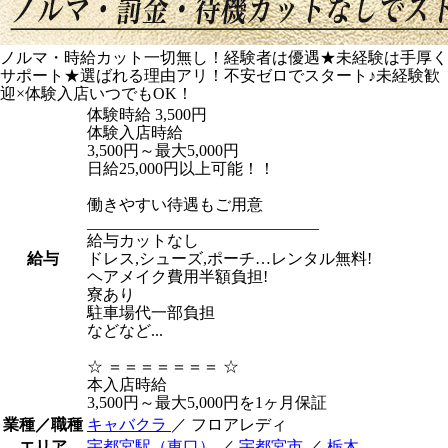
ノルマ・時給カット一切無し！経験者は優遇★未経験は手厚く
サポート★選ばれる理由アリ！不安ゼロでスタート♪未経験歓
迎×体験入店いつでもOK！
体験時給
3,500円
体験入店時給
3,500円～最大5,000円
日給25,000円以上可能！！
働きやすい待遇もご用意
_____________________________
給与カットなし
給与
ドレス,シューズ,ポーチ…レンタル無料!
ヘアメイク費用半額負担!
寮あり
駐車場代一部負担
などなど...
☆ ＝＝＝＝＝＝＝ ☆
本入店時給
3,500円～最大5,000円を1ヶ月保証
業種／職種
キャバクラ
／ フロアレディ
エリア
宇都宮駅（東口）
／
宇都宮市
／
栃木