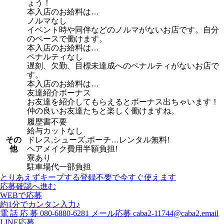
ょう！
本入店のお給料は…
ノルマなし
イベント時や同伴などのノルマがないお店です。自分
のペースで働けます。
本入店のお給料は…
ペナルティなし
遅刻、欠勤、目標未達成へのペナルティがないお店で
す。
本入店のお給料は…
友達紹介ボーナス
お友達を紹介してもらえるとボーナス出ちゃいます！
仲の良いお友達たちと楽しく働けますね。
履歴書不要
給与カットなし
その
ドレス,シューズ,ポーチ…レンタル無料!
他
ヘアメイク費用半額負担!
寮あり
駐車場代一部負担
とりあえずキープする
登録不要で今すぐ使えます
応募確認へ進む
WEBで応募
約1分でカンタン入力♪
電
話
応
募
080-6880-6281
メール応募
caba2-11744@caba2.email
LINE応募