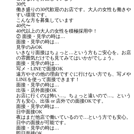
30代
働き盛りの30代歓迎のお店です。大人の女性も働きや
すい環境です。
こんな方を募集しています
40代〜
40代以上の大人の女性を積極採用中！
② 面接・見学の時は…
面接・見学の時は…
見学のみOK
いきなり面接はちょっと…という方もご安心を。お店
の雰囲気だけでも見てみてはいかがでしょう。
面接・見学の時は…
写メ・LINEで面接OK
遠方やその他の理由ですぐに行けない方でも、写メや
LINEを使って面接できます！
面接・見学の時は…
出張・店外面接OK
お店に行くのは怖い…。ちょっと遠いので…。という
方も安心。出張 or 店外での面接OKです。
面接・見学の時は…
日中面接OK
夜はまだ他店で働いているので…という方でも安心。
日中の面接が可能です。
面接・見学の時は…
即日面接OK