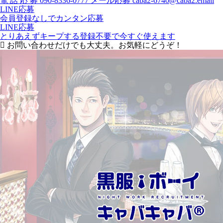
電
話
応
募
090-8336-0777
メール応募
caba2-6740@caba2.email
LINE応募
会員登録なしでカンタン応募
LINE応募
とりあえずキープする
登録不要で今すぐ使えます
お問い合わせだけでも大丈夫。お気軽にどうぞ！