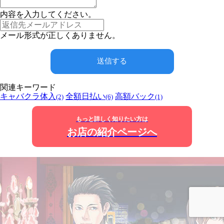
内容を入力してください。
メール形式が正しくありません。
送信する
関連キーワード
キャバクラ体入
全額日払い
高額バック
(2)
(6)
(1)
もっと詳しく知りたい方は
お店の紹介ページへ