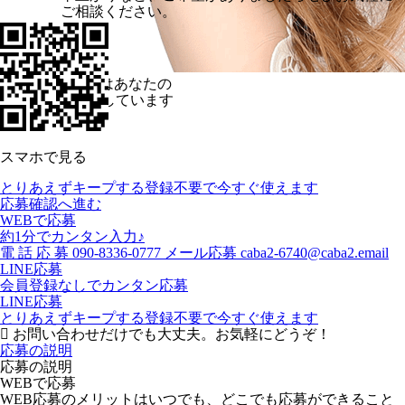
ご相談ください。
キャバキャバ
はあなたの
Ⓡ
体験入店を応援しています
スマホで見る
とりあえずキープする
登録不要で今すぐ使えます
応募確認へ進む
WEBで応募
約1分でカンタン入力♪
電
話
応
募
090-8336-0777
メール応募
caba2-6740@caba2.email
LINE応募
会員登録なしでカンタン応募
LINE応募
とりあえずキープする
登録不要で今すぐ使えます
お問い合わせだけでも大丈夫。お気軽にどうぞ！
応募の説明
応募の説明
WEBで応募
WEB応募のメリットはいつでも、どこでも応募ができること