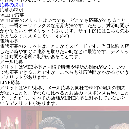
応募の説明
応募の説明
WEBで応募
WEB応募のメリットはいつでも、どこでも応募ができること
で、一番オーソドックスな応募方法です。ただし、対応時間が
かかるというデメリットもあります。サイト的にはこちらの応
募方法をオススメしています(^-^)
電話応募
電話応募のメリットは、とにかくスピードです。当日体験入店
したい時やすぐに連絡を取りたい時などに最適です。デメリッ
トは時間や場所に制約があることです。
メール応募
メリットはWEB応募と同様で時間や場所の制約がなく、いつ
でも応募できることですが、こちらも対応時間がかかるという
デメリットがあります。
LINE応募
メリットはWEB応募、メール応募と同様で時間や場所の制約
がないことと、それらに比べるとお店のレスポンスも早いこと
です。ただし、すべての店舗がLINE応募に対応していないと
いうデメリットがあります。