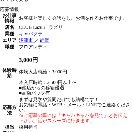
応募情報
お仕事
お客様と楽しく会話をし、お酒を作るお仕事です。
情報
店名
CLUB Lazuli - ラズリ
業種
キャバクラ
エリア
沼津市
／
静岡
職種
フロアレディ
3,000円
体験時
体験入店時給：3,000円
給
本入店時給：2,500円以上〜
■他店からの移籍優遇
■高額バック有
まずは見学や質問だけでも結構です！
お気軽に電話・WEB・メール・LINEでご連絡くださ
応募方
い。
法
※ご応募の際には「キャバキャバを見て」とお伝え
下さい。話がスムーズに行きます。
担当
採用担当