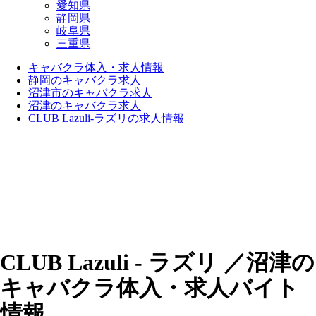
愛知県
静岡県
岐阜県
三重県
キャバクラ体入・求人情報
静岡のキャバクラ求人
沼津市のキャバクラ求人
沼津のキャバクラ求人
CLUB Lazuli-ラズリの求人情報
CLUB Lazuli - ラズリ ／沼津の
キャバクラ体入・求人バイト
情報