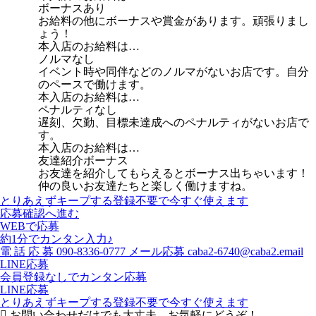
ボーナスあり
お給料の他にボーナスや賞金があります。頑張りまし
ょう！
本入店のお給料は…
ノルマなし
イベント時や同伴などのノルマがないお店です。自分
のペースで働けます。
本入店のお給料は…
ペナルティなし
遅刻、欠勤、目標未達成へのペナルティがないお店で
す。
本入店のお給料は…
友達紹介ボーナス
お友達を紹介してもらえるとボーナス出ちゃいます！
仲の良いお友達たちと楽しく働けますね。
とりあえずキープする
登録不要で今すぐ使えます
応募確認へ進む
WEBで応募
約1分でカンタン入力♪
電
話
応
募
090-8336-0777
メール応募
caba2-6740@caba2.email
LINE応募
会員登録なしでカンタン応募
LINE応募
とりあえずキープする
登録不要で今すぐ使えます
お問い合わせだけでも大丈夫。お気軽にどうぞ！