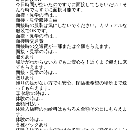
今日時間が空いたのですぐに面接してもらいたい！そ
んな時でもすぐに面接可能です。
面接・見学の時は…
面接・見学服装自由
面接時の服装は気にしないでください。カジュアルな
服装でOKです。
面接・見学の時は…
面接時交通費
面接時の交通費が一部または全額もらえます。
面接・見学の時は…
迎えあり
場所がわからない方でもご安心を！近くまで迎えに来
てもらえます。
面接・見学の時は…
送りあり
帰りの足がない方でも安心。閉店後希望の場所まで送
ってもらえます。
③ 体験の時は…
体験の時は…
全額日払い
体験入店時のお給料はもちろん全額その日にもらえま
す。
体験の時は…
各種バックあり
体験入店でもお店の設けた各種バック（指名やドリン