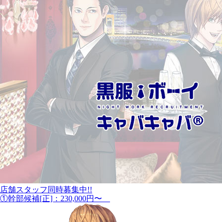
店舗スタッフ同時募集中!!
①幹部候補[正]：230,000円〜