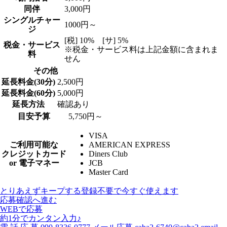
同伴
3,000円
シングルチャー
1000円～
ジ
[税] 10% [サ] 5%
税金・サービス
※税金・サービス料は上記金額に含まれま
料
せん
その他
延長料金(30分)
2,500円
延長料金(60分)
5,000円
延長方法
確認あり
目安予算
5,750円～
VISA
ご利用可能な
AMERICAN EXPRESS
クレジットカード
Diners Club
or 電子マネー
JCB
Master Card
とりあえずキープする
登録不要で今すぐ使えます
応募確認へ進む
WEBで応募
約1分でカンタン入力♪