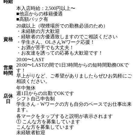
時給
本入店時給：2,500円以上〜
■他店からの移籍優遇
■高額バック有
20歳以上（喫煙場所での勤務必須のため）
・未経験の方大歓迎
・経験者の方優遇致しますのでご相談ください
資格
・学生さん、OLさんWワーク応援！
・お酒が苦手でも大丈夫！
・お友達を誘っての応募も大歓迎です！
20:00〜LAST
20:00〜LASTの間で1日3時間からの短時間勤務OKで
営業
す！
時間
早上がりなど、ご希望がありましたらぜひお気軽にご
相談ください。
年中無休
週1日からの出勤でOKです
店休
シフト自己申告制
日
学生さん・Wワークの方も自分のペースでお仕事出来
ます。
各マークをタップすると説明が表示されます
① こんな方を募集しています
こんな方を募集しています
未経験者歓迎