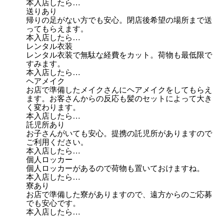
本入店したら…
送りあり
帰りの足がない方でも安心。閉店後希望の場所まで送
ってもらえます。
本入店したら…
レンタル衣装
レンタル衣装で無駄な経費をカット。荷物も最低限で
すみます。
本入店したら…
ヘアメイク
お店で準備したメイクさんにヘアメイクをしてもらえ
ます。お客さんからの反応も髪のセットによって大き
く変わります。
本入店したら…
託児所あり
お子さんがいても安心。提携の託児所がありますので
ご利用ください。
本入店したら…
個人ロッカー
個人ロッカーがあるので荷物も置いておけますね。
本入店したら…
寮あり
お店で準備した寮がありますので、遠方からのご応募
でも安心です。
本入店したら…