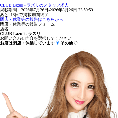
CLUB Lazuli - ラズリのスタッフ求人
掲載期間：2026年7月26日-2026年8月26日 23:59:59
あと
18
日で掲載期間終了
閉店・休業等の報告はこちらから
閉店・休業等の報告フォーム
店名
CLUB Lazuli - ラズリ
お問い合わせ内容を選択してください
お店は閉店・休業しています
その他