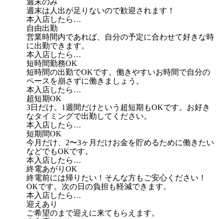
週末のみ
週末は人出が足りないので歓迎されます！
本入店したら…
自由出勤
営業時間内であれば、自分の予定に合わせて好きな時
に出勤できます。
本入店したら…
短時間勤務OK
短時間の出勤でOKです。働きやすいお時間で自分の
ペースを崩さずに働きましょう。
本入店したら…
超短期OK
3日だけ。1週間だけという超短期もOKです。お好き
なタイミングで出勤してください。
本入店したら…
短期間OK
今月だけ、2〜3ヶ月だけお金を貯めるために働きたい
などでもOKです。
本入店したら…
終電あがりOK
終電前には帰りたい！そんな方もご安心ください！
OKです。次の日の負担も軽減できます。
本入店したら…
迎えあり
ご希望のまで迎えに来てもらえます。