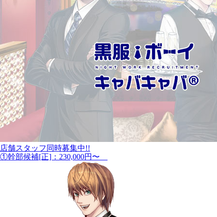
店舗スタッフ同時募集中!!
①幹部候補[正]：230,000円〜