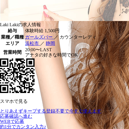
Laki Lakiの求人情報
給与
体験時給
1,500円
業種／職種
ガールズバー
／ カウンターレディ
エリア
浜松市
／
静岡
20:00〜LAST
営業時間
アナタの好きな時間でOK
スマホで見る
とりあえずキープする
登録不要で今すぐ使えます
応募確認へ進む
WEBで応募
約1分でカンタン入力♪