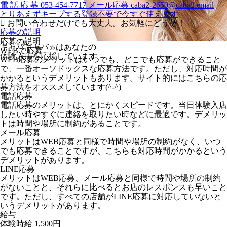
電
話
応
募
053-454-7717
メール応募
caba2-2650@caba2.email
とりあえずキープする
登録不要で今すぐ使えます
お問い合わせだけでも大丈夫。お気軽にどうぞ！
応募の説明
応募の説明
キャバキャバ
はあなたの
Ⓡ
WEBで応募
体験入店を応援しています
WEB応募のメリットはいつでも、どこでも応募ができること
で、一番オーソドックスな応募方法です。ただし、対応時間が
かかるというデメリットもあります。サイト的にはこちらの応
募方法をオススメしています(^-^)
電話応募
電話応募のメリットは、とにかくスピードです。当日体験入店
したい時やすぐに連絡を取りたい時などに最適です。デメリッ
トは時間や場所に制約があることです。
メール応募
メリットはWEB応募と同様で時間や場所の制約がなく、いつ
でも応募できることですが、こちらも対応時間がかかるという
デメリットがあります。
LINE応募
メリットはWEB応募、メール応募と同様で時間や場所の制約
がないことと、それらに比べるとお店のレスポンスも早いこと
です。ただし、すべての店舗がLINE応募に対応していないと
いうデメリットがあります。
給与
体験時給
1,500円