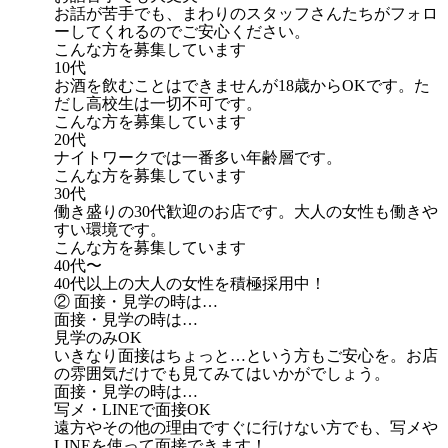
お話が苦手でも、まわりのスタッフさんたちがフォロ
ーしてくれるのでご安心ください。
こんな方を募集しています
10代
お酒を飲むことはできませんが18歳からOKです。た
だし高校生は一切不可です。
こんな方を募集しています
20代
ナイトワークでは一番多い年齢層です。
こんな方を募集しています
30代
働き盛りの30代歓迎のお店です。大人の女性も働きや
すい環境です。
こんな方を募集しています
40代〜
40代以上の大人の女性を積極採用中！
② 面接・見学の時は…
面接・見学の時は…
見学のみOK
いきなり面接はちょっと…という方もご安心を。お店
の雰囲気だけでも見てみてはいかがでしょう。
面接・見学の時は…
写メ・LINEで面接OK
遠方やその他の理由ですぐに行けない方でも、写メや
LINEを使って面接できます！