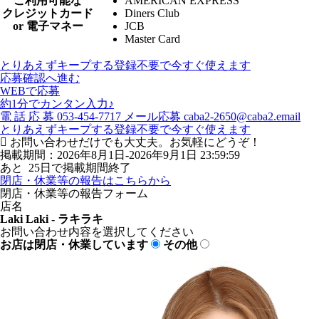
ご利用可能な
AMERICAN EXPRESS
クレジットカード
Diners Club
or 電子マネー
JCB
Master Card
とりあえずキープする
登録不要で今すぐ使えます
応募確認へ進む
WEBで応募
約1分でカンタン入力♪
電
話
応
募
053-454-7717
メール応募
caba2-2650@caba2.email
とりあえずキープする
登録不要で今すぐ使えます
お問い合わせだけでも大丈夫。お気軽にどうぞ！
掲載期間：2026年8月1日-2026年9月1日 23:59:59
あと
25
日で掲載期間終了
閉店・休業等の報告はこちらから
閉店・休業等の報告フォーム
店名
Laki Laki - ラキラキ
お問い合わせ内容を選択してください
お店は閉店・休業しています
その他