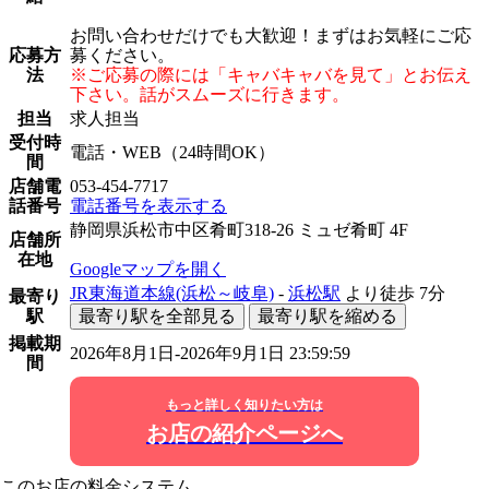
お問い合わせだけでも大歓迎！まずはお気軽にご応
応募方
募ください。
法
※ご応募の際には「キャバキャバを見て」とお伝え
下さい。話がスムーズに行きます。
担当
求人担当
受付時
電話・WEB（24時間OK）
間
店舗電
053-454-7717
話番号
電話番号を表示する
静岡県浜松市中区肴町318-26 ミュゼ肴町 4F
店舗所
在地
Googleマップを開く
JR東海道本線(浜松～岐阜)
-
浜松駅
より徒歩
7分
最寄り
駅
最寄り駅を全部見る
最寄り駅を縮める
掲載期
2026年8月1日-2026年9月1日 23:59:59
間
もっと詳しく知りたい方は
お店の紹介ページへ
このお店の料金システム