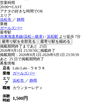
営業時間
20:00〜LAST
アナタの好きな時間でOK
エリア
浜松市
／
静岡
業種
ガールズバー
最寄駅
JR東海道本線(浜松～岐阜)
-
浜松駅
より徒歩
7分
最寄り駅を全部見る
最寄り駅を縮める
掲載期間終了まであと
25
日
2026年9月1日 23:59:59に掲載終了
掲載期間：2026年8月1日-2026年9月1日 23:59:59
あと
25
日で掲載期間終了
募集情報
店名
Laki Laki - ラキラキ
業種
ガールズバー
エリ
浜松市
／
静岡
ア
職種
カウンターレディ
体験
1,500円
時給