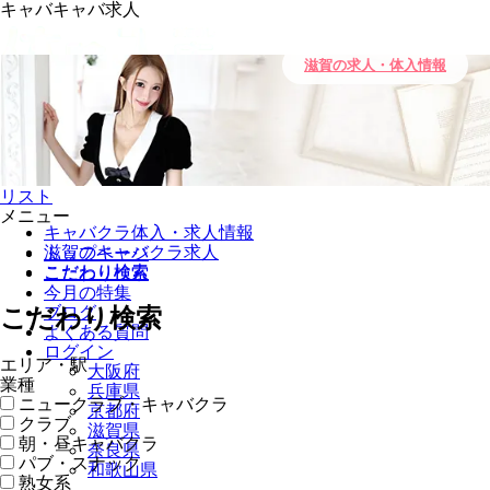
キャバキャバ求人
滋賀の求人・体入情報
0
キープ
リスト
メニュー
キャバクラ体入・求人情報
滋賀のキャバクラ求人
トップページ
こだわり検索
こだわり検索
今月の特集
ブログ
こだわり検索
よくある質問
ログイン
エリア・駅
大阪府
業種
兵庫県
ニュークラブ・キャバクラ
京都府
クラブ
滋賀県
朝・昼キャバクラ
奈良県
パブ・スナック
和歌山県
熟女系