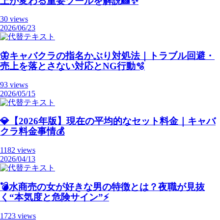
上が変わる重要ツールを解説📸✨
30 views
2026/06/23
🦋キャバクラの指名かぶり対処法｜トラブル回避・
売上を落とさない対応とNG行動🫧
93 views
2026/05/15
💎【2026年版】現在の平均的なセット料金｜キャバ
クラ料金事情💰
1182 views
2026/04/13
💣️水商売の女が好きな男の特徴とは？夜職が見抜
く“本気度と危険サイン”⚡️
1723 views