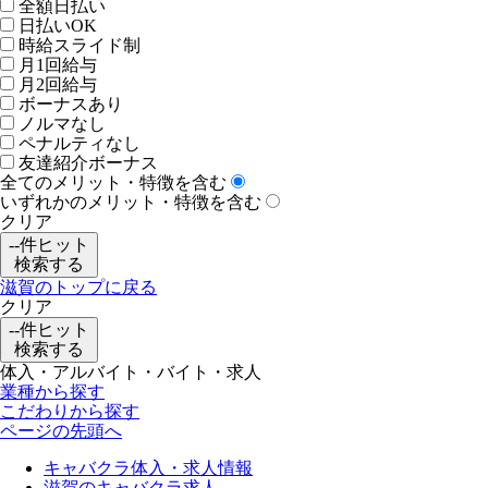
全額日払い
日払いOK
時給スライド制
月1回給与
月2回給与
ボーナスあり
ノルマなし
ペナルティなし
友達紹介ボーナス
全てのメリット・特徴を含む
いずれかのメリット・特徴を含む
クリア
--
件ヒット
検索する
滋賀のトップに戻る
クリア
--
件ヒット
検索する
体入・アルバイト・バイト・求人
業種から探す
こだわりから探す
ページの先頭へ
キャバクラ体入・求人情報
滋賀のキャバクラ求人