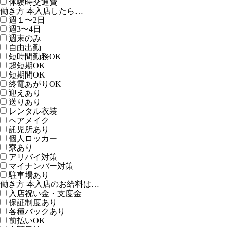
体験時交通費
働き方 本入店したら…
週１〜2日
週3〜4日
週末のみ
自由出勤
短時間勤務OK
超短期OK
短期間OK
終電あがりOK
迎えあり
送りあり
レンタル衣装
ヘアメイク
託児所あり
個人ロッカー
寮あり
アリバイ対策
マイナンバー対策
駐車場あり
働き方 本入店のお給料は…
入店祝い金・支度金
保証制度あり
各種バックあり
前払いOK