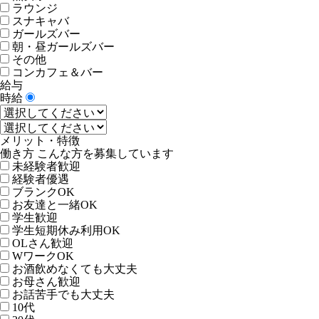
ラウンジ
スナキャバ
ガールズバー
朝・昼ガールズバー
その他
コンカフェ＆バー
給与
時給
メリット・特徴
働き方 こんな方を募集しています
未経験者歓迎
経験者優遇
ブランクOK
お友達と一緒OK
学生歓迎
学生短期休み利用OK
OLさん歓迎
WワークOK
お酒飲めなくても大丈夫
お母さん歓迎
お話苦手でも大丈夫
10代