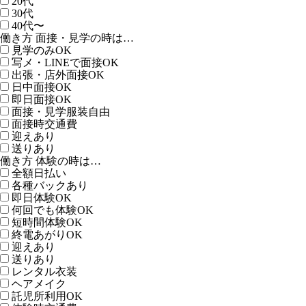
20代
30代
40代〜
働き方 面接・見学の時は…
見学のみOK
写メ・LINEで面接OK
出張・店外面接OK
日中面接OK
即日面接OK
面接・見学服装自由
面接時交通費
迎えあり
送りあり
働き方 体験の時は…
全額日払い
各種バックあり
即日体験OK
何回でも体験OK
短時間体験OK
終電あがりOK
迎えあり
送りあり
レンタル衣装
ヘアメイク
託児所利用OK