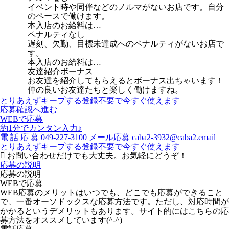
イベント時や同伴などのノルマがないお店です。自分
のペースで働けます。
本入店のお給料は…
ペナルティなし
遅刻、欠勤、目標未達成へのペナルティがないお店で
す。
本入店のお給料は…
友達紹介ボーナス
お友達を紹介してもらえるとボーナス出ちゃいます！
仲の良いお友達たちと楽しく働けますね。
とりあえずキープする
登録不要で今すぐ使えます
応募確認へ進む
WEBで応募
約1分でカンタン入力♪
電
話
応
募
049-227-3100
メール応募
caba2-3932@caba2.email
とりあえずキープする
登録不要で今すぐ使えます
お問い合わせだけでも大丈夫。お気軽にどうぞ！
応募の説明
応募の説明
WEBで応募
WEB応募のメリットはいつでも、どこでも応募ができること
で、一番オーソドックスな応募方法です。ただし、対応時間が
かかるというデメリットもあります。サイト的にはこちらの応
募方法をオススメしています(^-^)