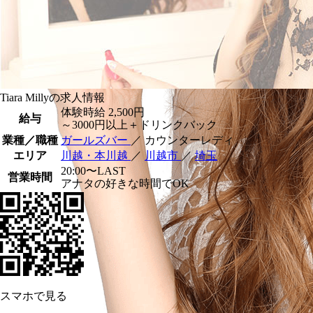
Tiara Millyの求人情報
体験時給
2,500円
給与
～3000円以上＋ドリンクバック
業種／職種
ガールズバー
／ カウンターレディ
エリア
川越・本川越
／
川越市
／
埼玉
20:00〜LAST
営業時間
アナタの好きな時間でOK
スマホで見る