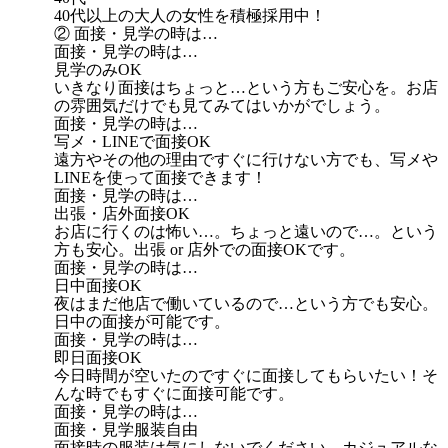
40代以上の大人の女性を積極採用中！
② 面接・見学の時は…
面接・見学の時は…
見学のみOK
いきなり面接はちょっと…という方もご安心を。お店
の雰囲気だけでも見てみてはいかがでしょう。
面接・見学の時は…
写メ・LINEで面接OK
遠方やその他の理由ですぐに行けない方でも、写メや
LINEを使って面接できます！
面接・見学の時は…
出張・店外面接OK
お店に行くのは怖い…。ちょっと遠いので…。という
方も安心。出張 or 店外での面接OKです。
面接・見学の時は…
日中面接OK
夜はまだ他店で働いているので…という方でも安心。
日中の面接が可能です。
面接・見学の時は…
即日面接OK
今日時間が空いたのですぐに面接してもらいたい！そ
んな時でもすぐに面接可能です。
面接・見学の時は…
面接・見学服装自由
面接時の服装は気にしないでください。カジュアルな