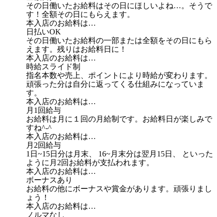
その日働いたお給料はその日にほしいよね…。そうで
す！全額その日にもらえます。
本入店のお給料は…
日払いOK
その日働いたお給料の一部または全額をその日にもら
えます。残りはお給料日に！
本入店のお給料は…
時給スライド制
指名本数や売上、ポイントにより時給が変わります。
頑張った分は自分に返ってくる仕組みになっていま
す。
本入店のお給料は…
月1回給与
お給料は月に１回の月給制です。お給料日が楽しみで
すね^-^
本入店のお給料は…
月2回給与
1日~15日分は月末、 16~月末分は翌月15日、 といった
ように月2回お給料が支払われます。
本入店のお給料は…
ボーナスあり
お給料の他にボーナスや賞金があります。頑張りまし
ょう！
本入店のお給料は…
ノルマなし