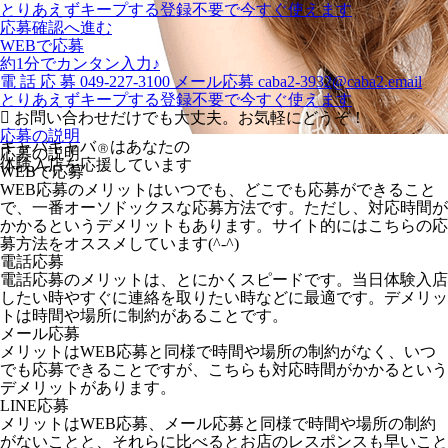
とりあえずキープする
登録不要で今すぐ使えます
応募確認へ進む
WEBで応募
約1分でカンタン入力♪
電
話
応
募
049-227-3100
メール応募
caba2-3932@caba2.email
とりあえずキープする
登録不要で今すぐ使えます
お問い合わせだけでも大丈夫。お気軽にどうぞ！
応募の説明
キャバキャバ
はあなたの
Ⓡ
応募の説明
体験入店を応援しています
WEBで応募
WEB応募のメリットはいつでも、どこでも応募ができること
で、一番オーソドックスな応募方法です。ただし、対応時間が
かかるというデメリットもあります。サイト的にはこちらの応
募方法をオススメしています(^-^)
電話応募
電話応募のメリットは、とにかくスピードです。当日体験入店
したい時やすぐに連絡を取りたい時などに最適です。デメリッ
トは時間や場所に制約があることです。
メール応募
メリットはWEB応募と同様で時間や場所の制約がなく、いつ
でも応募できることですが、こちらも対応時間がかかるという
デメリットがあります。
LINE応募
メリットはWEB応募、メール応募と同様で時間や場所の制約
がないことと、それらに比べるとお店のレスポンスも早いこと