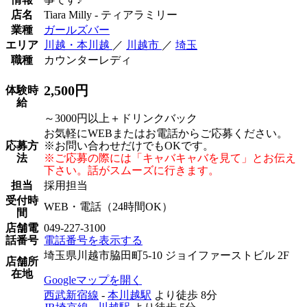
店名
Tiara Milly - ティアラミリー
業種
ガールズバー
エリア
川越・本川越
／
川越市
／
埼玉
職種
カウンターレディ
2,500円
体験時
給
～3000円以上＋ドリンクバック
お気軽にWEBまたはお電話からご応募ください。
応募方
※お問い合わせだけでもOKです。
法
※ご応募の際には「キャバキャバを見て」とお伝え
下さい。話がスムーズに行きます。
担当
採用担当
受付時
WEB・電話（24時間OK）
間
店舗電
049-227-3100
話番号
電話番号を表示する
埼玉県川越市脇田町5-10 ジョイファーストビル 2F
店舗所
在地
Googleマップを開く
西武新宿線
-
本川越駅
より徒歩
8分