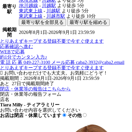
JR埼京線
-
川越駅
より徒歩
5分
JR川越線
-
川越駅
より徒歩
5分
最寄り
東武東上線
-
川越駅
より徒歩
5分
駅
東武東上線
-
川越市駅
より徒歩
10分
最寄り駅を全部見る
最寄り駅を縮める
掲載期
2026年8月1日-2026年9月1日 23:59:59
間
とりあえずキープする
登録不要で今すぐ使えます
応募確認へ進む
WEBで応募
約1分でカンタン入力♪
電
話
応
募
049-227-3100
メール応募
caba2-3932@caba2.email
とりあえずキープする
登録不要で今すぐ使えます
お問い合わせだけでも大丈夫。お気軽にどうぞ！
掲載期間：2026年8月1日-2026年9月1日 23:59:59
あと
27
日で掲載期間終了
閉店・休業等の報告はこちらから
閉店・休業等の報告フォーム
店名
Tiara Milly - ティアラミリー
お問い合わせ内容を選択してください
お店は閉店・休業しています
その他