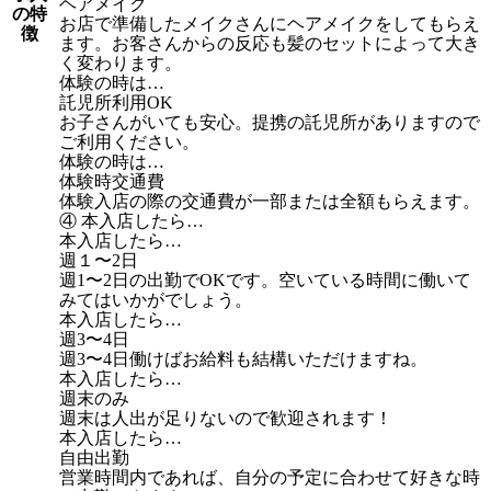
ヘアメイク
の特
お店で準備したメイクさんにヘアメイクをしてもらえ
徴
ます。お客さんからの反応も髪のセットによって大き
く変わります。
体験の時は…
託児所利用OK
お子さんがいても安心。提携の託児所がありますので
ご利用ください。
体験の時は…
体験時交通費
体験入店の際の交通費が一部または全額もらえます。
④ 本入店したら…
本入店したら…
週１〜2日
週1〜2日の出勤でOKです。空いている時間に働いて
みてはいかがでしょう。
本入店したら…
週3〜4日
週3〜4日働けばお給料も結構いただけますね。
本入店したら…
週末のみ
週末は人出が足りないので歓迎されます！
本入店したら…
自由出勤
営業時間内であれば、自分の予定に合わせて好きな時