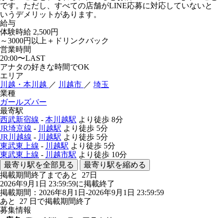
です。ただし、すべての店舗がLINE応募に対応していないと
いうデメリットがあります。
給与
体験時給
2,500円
～3000円以上＋ドリンクバック
営業時間
20:00〜LAST
アナタの好きな時間でOK
エリア
川越・本川越
／
川越市
／
埼玉
業種
ガールズバー
最寄駅
西武新宿線
-
本川越駅
より徒歩
8分
JR埼京線
-
川越駅
より徒歩
5分
JR川越線
-
川越駅
より徒歩
5分
東武東上線
-
川越駅
より徒歩
5分
東武東上線
-
川越市駅
より徒歩
10分
最寄り駅を全部見る
最寄り駅を縮める
掲載期間終了まであと
27
日
2026年9月1日 23:59:59に掲載終了
掲載期間：2026年8月1日-2026年9月1日 23:59:59
あと
27
日で掲載期間終了
募集情報