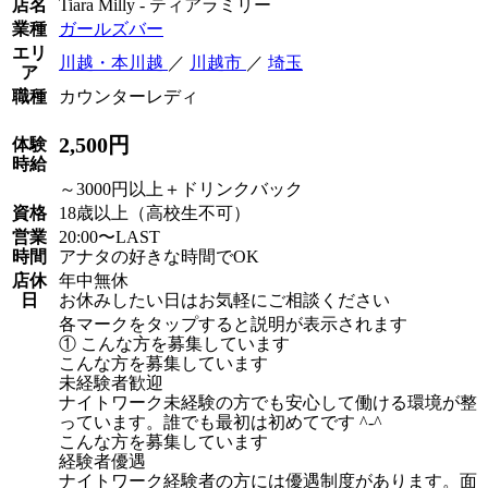
店名
Tiara Milly - ティアラミリー
業種
ガールズバー
エリ
川越・本川越
／
川越市
／
埼玉
ア
職種
カウンターレディ
2,500円
体験
時給
～3000円以上＋ドリンクバック
資格
18歳以上（高校生不可）
営業
20:00〜LAST
時間
アナタの好きな時間でOK
店休
年中無休
日
お休みしたい日はお気軽にご相談ください
各マークをタップすると説明が表示されます
① こんな方を募集しています
こんな方を募集しています
未経験者歓迎
ナイトワーク未経験の方でも安心して働ける環境が整
っています。誰でも最初は初めてです ^-^
こんな方を募集しています
経験者優遇
ナイトワーク経験者の方には優遇制度があります。面