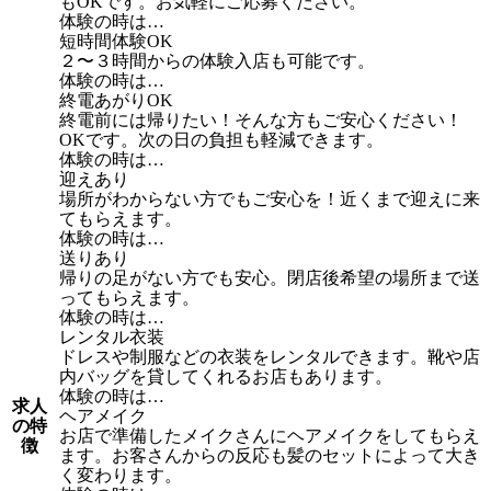
もOKです。お気軽にご応募ください。
体験の時は…
短時間体験OK
２〜３時間からの体験入店も可能です。
体験の時は…
終電あがりOK
終電前には帰りたい！そんな方もご安心ください！
OKです。次の日の負担も軽減できます。
体験の時は…
迎えあり
場所がわからない方でもご安心を！近くまで迎えに来
てもらえます。
体験の時は…
送りあり
帰りの足がない方でも安心。閉店後希望の場所まで送
ってもらえます。
体験の時は…
レンタル衣装
ドレスや制服などの衣装をレンタルできます。靴や店
内バッグを貸してくれるお店もあります。
体験の時は…
求人
ヘアメイク
の特
お店で準備したメイクさんにヘアメイクをしてもらえ
徴
ます。お客さんからの反応も髪のセットによって大き
く変わります。