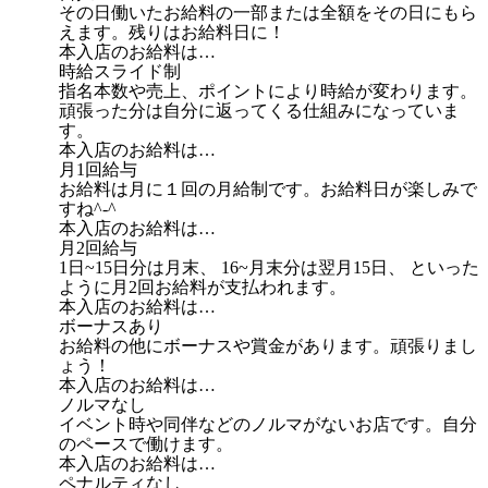
その日働いたお給料の一部または全額をその日にもら
えます。残りはお給料日に！
本入店のお給料は…
時給スライド制
指名本数や売上、ポイントにより時給が変わります。
頑張った分は自分に返ってくる仕組みになっていま
す。
本入店のお給料は…
月1回給与
お給料は月に１回の月給制です。お給料日が楽しみで
すね^-^
本入店のお給料は…
月2回給与
1日~15日分は月末、 16~月末分は翌月15日、 といった
ように月2回お給料が支払われます。
本入店のお給料は…
ボーナスあり
お給料の他にボーナスや賞金があります。頑張りまし
ょう！
本入店のお給料は…
ノルマなし
イベント時や同伴などのノルマがないお店です。自分
のペースで働けます。
本入店のお給料は…
ペナルティなし