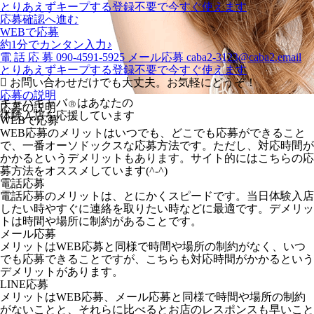
とりあえずキープする
登録不要で今すぐ使えます
応募確認へ進む
WEBで応募
約1分でカンタン入力♪
電
話
応
募
090-4591-5925
メール応募
caba2-3123@caba2.email
とりあえずキープする
登録不要で今すぐ使えます
お問い合わせだけでも大丈夫。お気軽にどうぞ！
応募の説明
キャバキャバ
はあなたの
Ⓡ
応募の説明
体験入店を応援しています
WEBで応募
WEB応募のメリットはいつでも、どこでも応募ができること
で、一番オーソドックスな応募方法です。ただし、対応時間が
かかるというデメリットもあります。サイト的にはこちらの応
募方法をオススメしています(^-^)
電話応募
電話応募のメリットは、とにかくスピードです。当日体験入店
したい時やすぐに連絡を取りたい時などに最適です。デメリッ
トは時間や場所に制約があることです。
メール応募
メリットはWEB応募と同様で時間や場所の制約がなく、いつ
でも応募できることですが、こちらも対応時間がかかるという
デメリットがあります。
LINE応募
メリットはWEB応募、メール応募と同様で時間や場所の制約
がないことと、それらに比べるとお店のレスポンスも早いこと