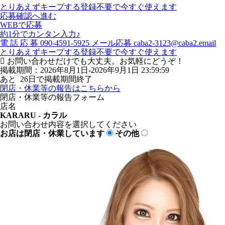
とりあえずキープする
登録不要で今すぐ使えます
応募確認へ進む
WEBで応募
約1分でカンタン入力♪
電
話
応
募
090-4591-5925
メール応募
caba2-3123@caba2.email
とりあえずキープする
登録不要で今すぐ使えます
お問い合わせだけでも大丈夫。お気軽にどうぞ！
掲載期間：2026年8月1日-2026年9月1日 23:59:59
あと
26
日で掲載期間終了
閉店・休業等の報告はこちらから
閉店・休業等の報告フォーム
店名
KARARU - カラル
お問い合わせ内容を選択してください
お店は閉店・休業しています
その他