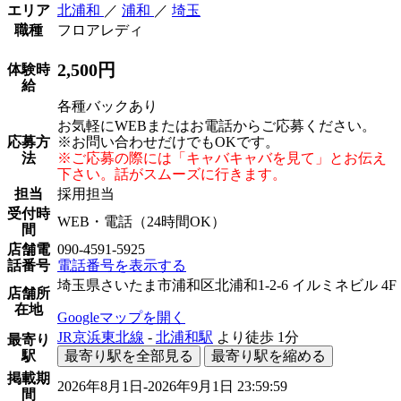
エリア
北浦和
／
浦和
／
埼玉
職種
フロアレディ
2,500円
体験時
給
各種バックあり
お気軽にWEBまたはお電話からご応募ください。
応募方
※お問い合わせだけでもOKです。
法
※ご応募の際には「キャバキャバを見て」とお伝え
下さい。話がスムーズに行きます。
担当
採用担当
受付時
WEB・電話（24時間OK）
間
店舗電
090-4591-5925
話番号
電話番号を表示する
埼玉県さいたま市浦和区北浦和1-2-6 イルミネビル 4F
店舗所
在地
Googleマップを開く
JR京浜東北線
-
北浦和駅
より徒歩
1分
最寄り
駅
最寄り駅を全部見る
最寄り駅を縮める
掲載期
2026年8月1日-2026年9月1日 23:59:59
間