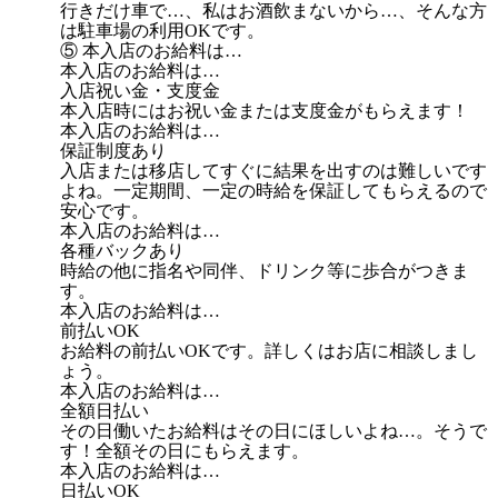
行きだけ車で…、私はお酒飲まないから…、そんな方
は駐車場の利用OKです。
⑤ 本入店のお給料は…
本入店のお給料は…
入店祝い金・支度金
本入店時にはお祝い金または支度金がもらえます！
本入店のお給料は…
保証制度あり
入店または移店してすぐに結果を出すのは難しいです
よね。一定期間、一定の時給を保証してもらえるので
安心です。
本入店のお給料は…
各種バックあり
時給の他に指名や同伴、ドリンク等に歩合がつきま
す。
本入店のお給料は…
前払いOK
お給料の前払いOKです。詳しくはお店に相談しまし
ょう。
本入店のお給料は…
全額日払い
その日働いたお給料はその日にほしいよね…。そうで
す！全額その日にもらえます。
本入店のお給料は…
日払いOK