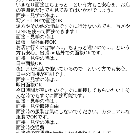
いきなり面接はちょっと…という方もご安心を。お店
の雰囲気だけでも見てみてはいかがでしょう。
面接・見学の時は…
写メ・LINEで面接OK
遠方やその他の理由ですぐに行けない方でも、写メや
LINEを使って面接できます！
面接・見学の時は…
出張・店外面接OK
お店に行くのは怖い…。ちょっと遠いので…。という
方も安心。出張 or 店外での面接OKです。
面接・見学の時は…
日中面接OK
夜はまだ他店で働いているので…という方でも安心。
日中の面接が可能です。
面接・見学の時は…
即日面接OK
今日時間が空いたのですぐに面接してもらいたい！そ
んな時でもすぐに面接可能です。
面接・見学の時は…
面接・見学服装自由
面接時の服装は気にしないでください。カジュアルな
服装でOKです。
面接・見学の時は…
面接時交通費
面接時の交通費が一部または全額もらえます。