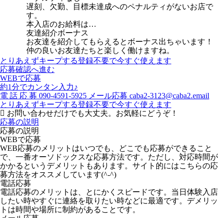
遅刻、欠勤、目標未達成へのペナルティがないお店で
す。
本入店のお給料は…
友達紹介ボーナス
お友達を紹介してもらえるとボーナス出ちゃいます！
仲の良いお友達たちと楽しく働けますね。
とりあえずキープする
登録不要で今すぐ使えます
応募確認へ進む
WEBで応募
約1分でカンタン入力♪
電
話
応
募
090-4591-5925
メール応募
caba2-3123@caba2.email
とりあえずキープする
登録不要で今すぐ使えます
お問い合わせだけでも大丈夫。お気軽にどうぞ！
応募の説明
応募の説明
WEBで応募
WEB応募のメリットはいつでも、どこでも応募ができること
で、一番オーソドックスな応募方法です。ただし、対応時間が
かかるというデメリットもあります。サイト的にはこちらの応
募方法をオススメしています(^-^)
電話応募
電話応募のメリットは、とにかくスピードです。当日体験入店
したい時やすぐに連絡を取りたい時などに最適です。デメリッ
トは時間や場所に制約があることです。