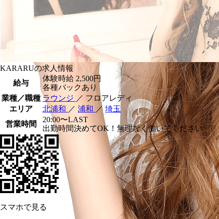
KARARUの求人情報
体験時給
2,500円
給与
各種バックあり
業種／職種
ラウンジ
／ フロアレディ
エリア
北浦和
／
浦和
／
埼玉
20:00〜LAST
営業時間
出勤時間決めてOK！無理なく働いてください
スマホで見る